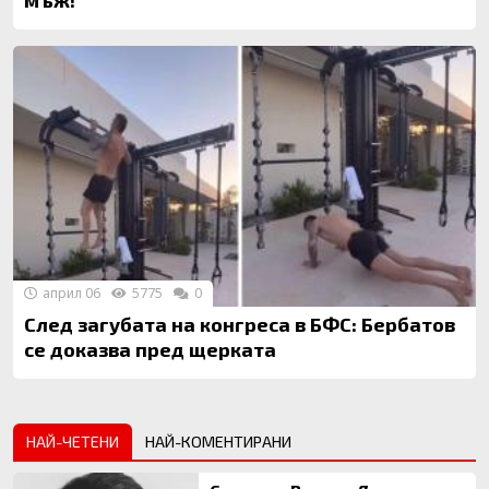
мъж!
април 06
5775
0
След загубата на конгреса в БФС: Бербатов
се доказва пред щерката
НАЙ-ЧЕТЕНИ
НАЙ-КОМЕНТИРАНИ