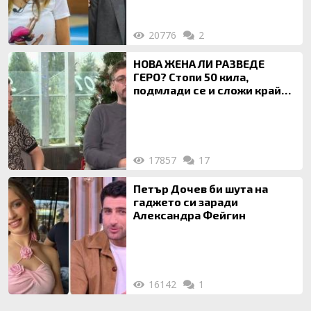
20776
2
НОВА ЖЕНА ЛИ РАЗВЕДЕ
ГЕРО? Стопи 50 кила,
подмлади се и сложи край
на 20-годишен брак
17857
17
Петър Дочев би шута на
гаджето си заради
Александра Фейгин
16142
1