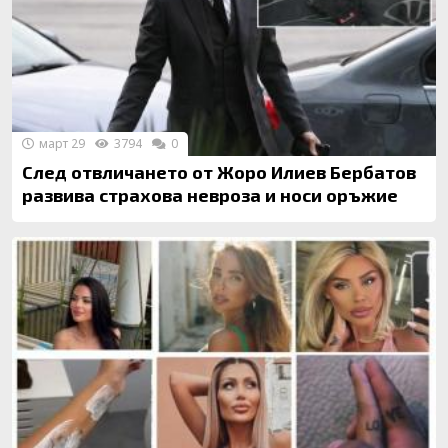
март 29
3794
0
След отвличането от Жоро Илиев Бербатов
развива страхова невроза и носи оръжие