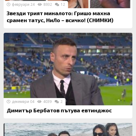
февруари 24
8932
12
Звезди трият миналото: Гришо махна
срамен татус, НиЛо – всичко! (СНИМКИ)
декември 04
4039
2
Димитър Бербатов пътува евтинджос