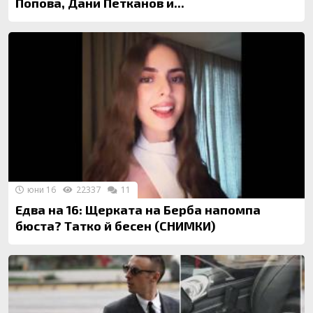
Попова, Дани Петканов и...
юни 16
22337
11
Едва на 16: Щерката на Берба напомпа
бюста? Татко й бесен (СНИМКИ)