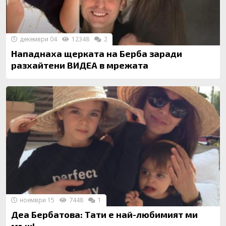
декември 04
12348
2
Нападнаха щерката на Берба заради
разхайтени ВИДЕА в мрежата
ноември 15
7448
1
Деа Бербатова: Тати е най-любимият ми