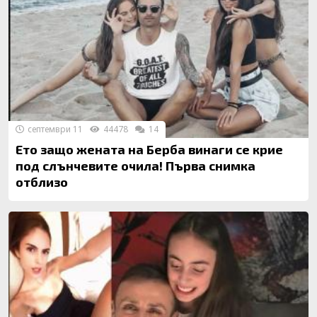
септември 11
44478
14
Ето защо жената на Берба винаги се крие
под слънчевите очила! Първа снимка
отблизо