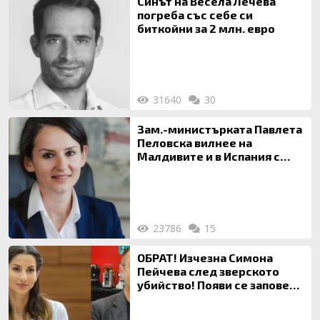
Синът на Весела Лечева
погреба със себе си
биткойни за 2 млн. евро
31640
30
Зам.-министърката Павлета
Пеловска вилнее на
Малдивите и в Испания с
богата любовница – брокер
на недвижими имоти
23786
15
ОБРАТ! Изчезна Симона
Пейчева след зверското
убийство! Появи се заповед
за локализирането й