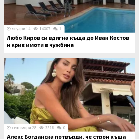
януари 14
14007
1
Любо Киров си вдигна къща до Иван Костов
и крие имоти в чужбина
септември 28
3318
0
Алекс Богданска потвърди, че строи къща