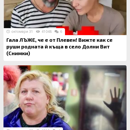
октомври 31
41048
6
Гала ЛЪЖЕ, че е от Плевен! Вижте как се
руши родната й къща в село Долни Вит
(Снимки)