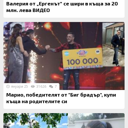
Валерия от „Ергенът“ се шири в къща за 20
млн. лева ВИДЕО
януари 25
31626
7
Марио, победителят от "Биг брадър", купи
къща на родителите си