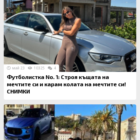
май 23
10325
4
Футболистка Nо. 1: Строя къщата на
мечтите си и карам колата на мечтите си!
СНИМКИ