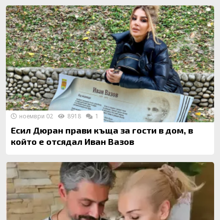
ноември 02
8918
1
Есил Дюран прави къща за гости в дом, в
който е отсядал Иван Вазов