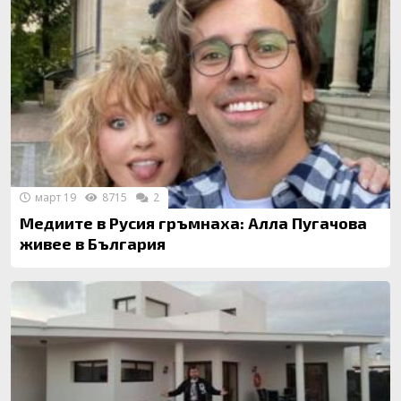
март 19
8715
2
Медиите в Русия гръмнаха: Алла Пугачова
живее в България