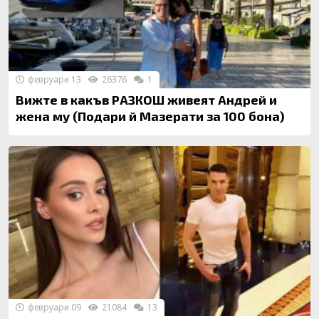
февруари 13
26376
1
Вижте в какъв РАЗКОШ живеят Андрей и
жена му (Подари й Мазерати за 100 бона)
февруари 09
21084
13