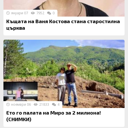
януари 07
7952
0
Къщата на Ваня Костова стана старостилна
църква
ноември 06
21833
4
Ето го палата на Миро за 2 милиона!
(СНИМКИ)