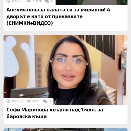
юли 02
21826
4
Анелия показа палата си за милиони! А
дворът е като от приказките
(СНИМКИ+ВИДЕО)
юни 22
5691
0
Софи Маринова хвърля над 1 млн. за
баровска къща