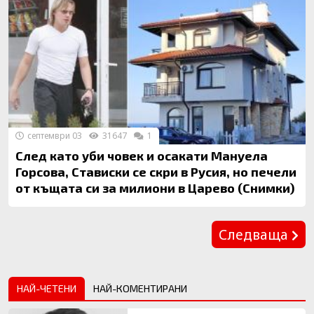
септември 03
31647
1
След като уби човек и осакати Мануела
Горсова, Стависки се скри в Русия, но печели
от къщата си за милиони в Царево (Снимки)
Предишна
Следваща
НАЙ-ЧЕТЕНИ
НАЙ-КОМЕНТИРАНИ