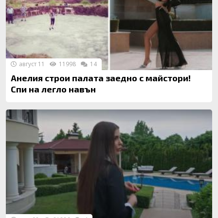
август 11
11998
14
Анелия строи палата заедно с майстори!
Спи на легло навън