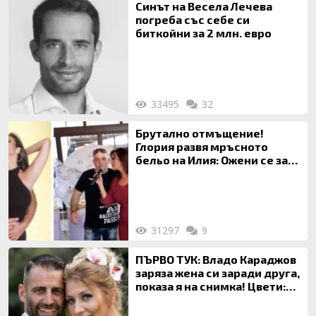
Синът на Весела Лечева
погреба със себе си
биткойни за 2 млн. евро
33495
32
Брутално отмъщение!
Глория развя мръсното
бельо на Илия: Ожени се за
120 кг жена, заряза Симона,
за да гледа чуждо дете!
31297
9
ПЪРВО ТУК: Владо Караджов
заряза жена си заради друга,
показа я на снимка! Цвети:
Ти си фалшив герой!