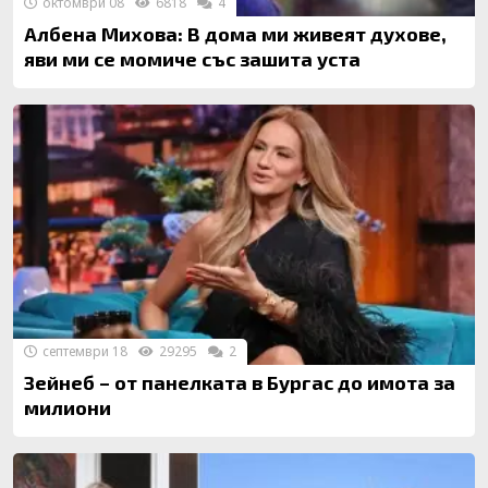
октомври 08
6818
4
Албена Михова: В дома ми живеят духове,
яви ми се момиче със зашита уста
септември 18
29295
2
Зейнеб – от панелката в Бургас до имота за
милиони