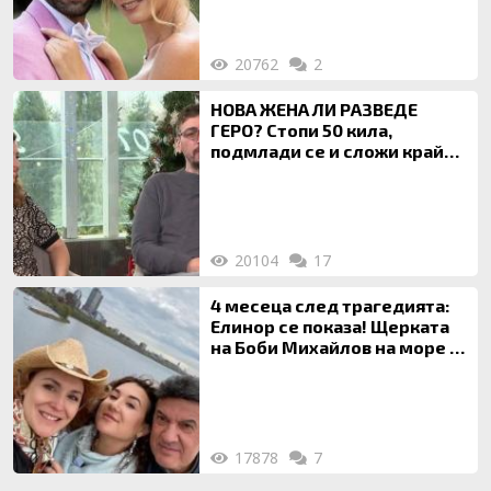
20762
2
НОВА ЖЕНА ЛИ РАЗВЕДЕ
ГЕРО? Стопи 50 кила,
подмлади се и сложи край
на 20-годишен брак
20104
17
4 месеца след трагедията:
Елинор се показа! Щерката
на Боби Михайлов на море с
майка си
17878
7