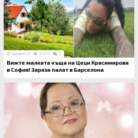
януари 22
21371
2
Вижте малката къща на Цеци Красимирова
в София! Заряза палат в Барселона