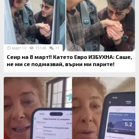
март 10
15148
11
Сеир на 8 март!! Катето Евро ИЗБУХНА: Саше,
не ми се подмазвай, върни ми парите!