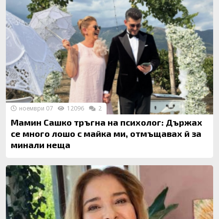
ноември 07
12096
2
Мамин Сашко тръгна на психолог: Държах
се много лошо с майка ми, отмъщавах й за
минали неща