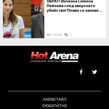
ОБРАТ! Изчезна Симона
Пейчева след зверското
убийство! Появи се заповед
за локализирането й
19943
2
ЛАЙФСТАЙЛ
ЛЮБОПИТНО