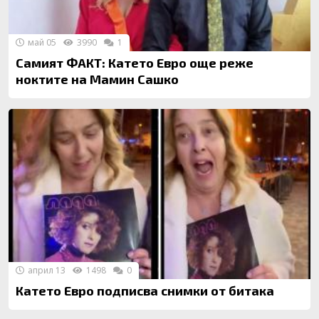
май 05
3990
1
Самият ФАКТ: Катето Евро още реже
ноктите на Мамин Сашко
април 13
1498
0
Катето Евро подписва снимки от битака