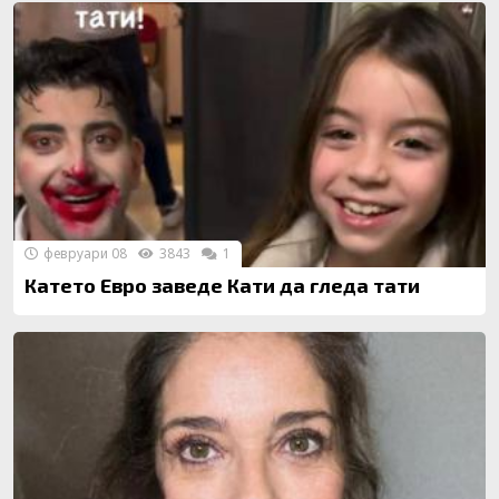
февруари 08
3843
1
Катето Евро заведе Кати да гледа тати