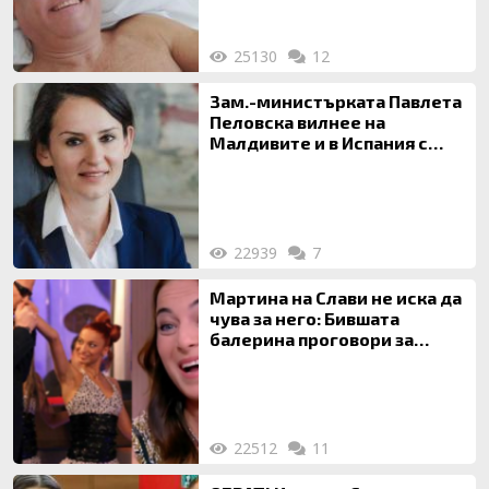
25130
12
Зам.-министърката Павлета
Пеловска вилнее на
Малдивите и в Испания с
богата любовница – брокер
на недвижими имоти
22939
7
Мартина на Слави не иска да
чува за него: Бившата
балерина проговори за
живота си с Дългия
22512
11