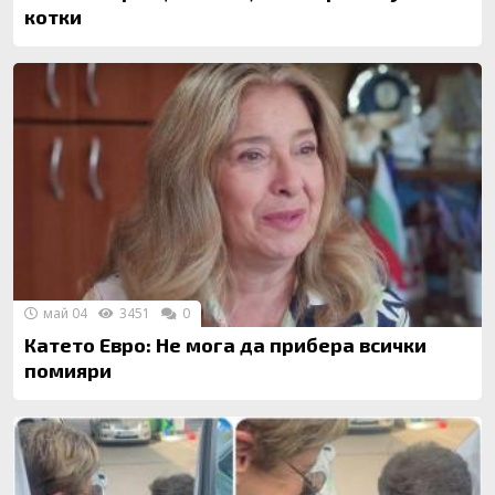
котки
май 04
3451
0
Катето Евро: Не мога да прибера всички
помияри