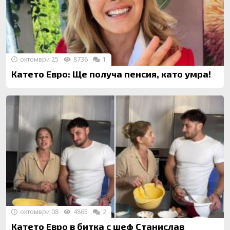
октомври 25
8736
1
Катето Евро: Ще получа пенсия, като умра!
октомври 08
4865
2
Катето Евро в битка с шеф Станислав