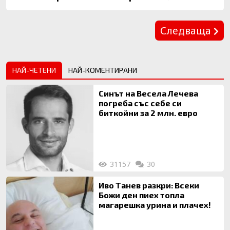
Предишна
Следваща
НАЙ-ЧЕТЕНИ
НАЙ-КОМЕНТИРАНИ
Синът на Весела Лечева
погреба със себе си
биткойни за 2 млн. евро
31157
30
Иво Танев разкри: Всеки
Божи ден пиех топла
магарешка урина и плачех!