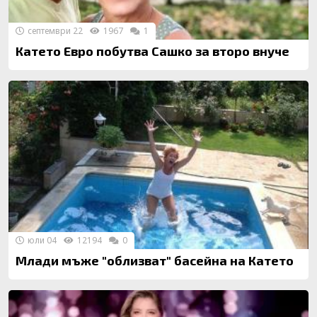
септември 22
1967
1
Катето Евро побутва Сашко за второ внуче
юли 04
12194
0
Млади мъже "облизват" басейна на Катето