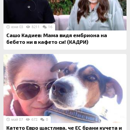
юни 03
8211
16
Сашо Кадиев: Мама видя ембриона на
бебето ни в кафето си! (КАДРИ)
май 07
672
0
Катето Евро щастлива, че ЕС брани кучета и