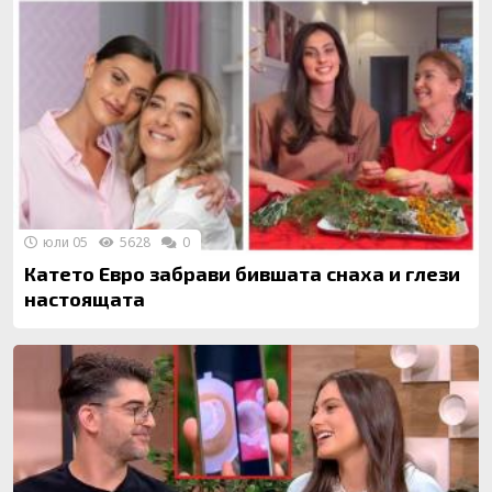
юли 05
5628
0
Катето Евро забрави бившата снаха и глези
настоящата