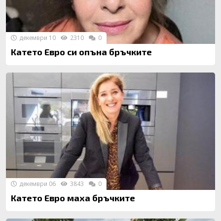
декември 10
2310
0
Катето Евро си опъна бръчките
декември 06
3843
0
Катето Евро маха бръчките