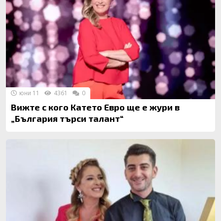
юни 11
4361
0
Вижте с кого Катето Евро ще е жури в
„България търси талант“