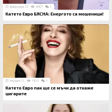
февруари 27
4907
1
Катето Евро БЯСНА: Енергото са мошеници!
януари 11
1813
1
Катето Евро пак ще се мъчи да откаже
цигарите