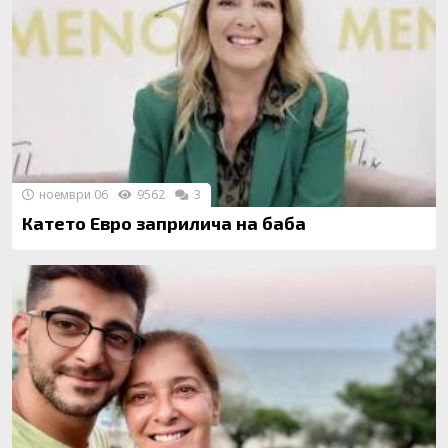
ноември 06
9562
3
Катето Евро заприлича на баба