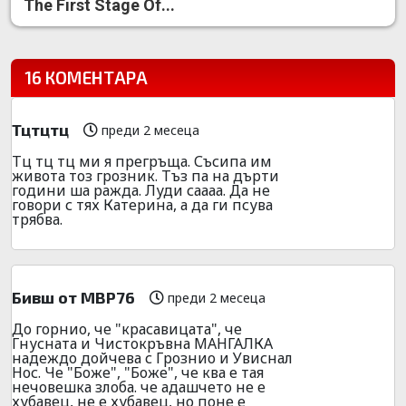
The First Stage Of...
16 КОМЕНТАРА
Тцтцтц
преди 2 месеца
Тц тц тц ми я прегръща. Съсипа им
живота тоз грозник. Тъз па на дърти
години ша ражда. Луди саааа. Да не
говори с тях Катерина, а да ги псува
трябва.
Бивш от МВР76
преди 2 месеца
До горнио, че "красавицата", че
Гнусната и Чистокръвна МАНГАЛКА
надеждо дойчева с Грознио и Увиснал
Нос. Че "Боже", "Боже", че ква е тая
нечовешка злоба. че адашчето не е
хубавец, не е хубавец, но поне е