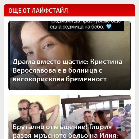
ОЩЕ ОТ ЛАЙФСТАЙЛ
Драма вместо щастие: Кристина
Верославова е в болница с
високорискова бременност
Брутално отмъщение! Глория
развя мръсното бельо на Илия: