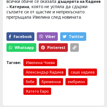
всички обаче се оказала
дъщерята на Кадиев
, която не успяла да сдържи
– Катерина
сълзите си от щастие и непрекъснато
прегръщала Ивелина след новината.
Facebook
Viber
Тwitter
Whatsapp
Pinterest
Тагове:
Ивелина Чоева
Александър Кадиев
сашо кадиев
бебе
бременна
ембрион
Катето Евро