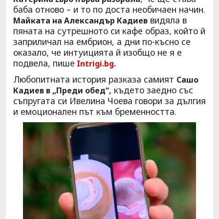
баба отново – и то по доста необичаен начин.
видяла в
Майката на Александър Кадиев
пяната на сутрешното си кафе образ, който й
заприличал на ембрион, а дни по-късно се
оказало, че интуицията й изобщо не я е
подвела, пише
Intrigi.bg.
Любопитната история разказа самият
Сашо
където заедно със
Кадиев в „Преди обед“,
съпругата си Ивелина Чоева говори за дългия
и емоционален път към бременността.