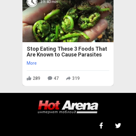
3 h 40 min
Stop Eating These 3 Foods That
Are Known to Cause Parasites
More
289
47
319