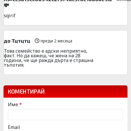
💸
sqirif
до Тцтцтц
преди 2 месеца
Това семейство е адски неприятно,
факт. Но да кажеш, че жена на 28
години, че ще ражда дърта е страшна
тъпотия.
КОМЕНТИРАЙ
Име
*
Email