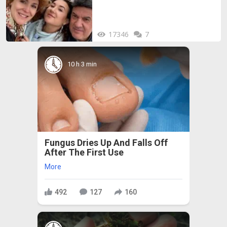
17346
7
10 h 3 min
Fungus Dries Up And Falls Off
After The First Use
More
492
127
160