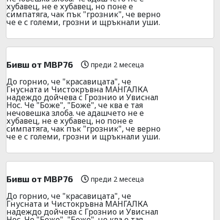
хубавец, не е хубавец, но поне е
симпатяга, чак пък "грозник", че верно
че е с големи, грозни и щръкнали уши.
Бивш от МВР76
преди 2 месеца
До горнио, че "красавицата", че
Гнусната и Чистокръвна МАНГАЛКА
надеждо дойчева с Грознио и Увиснал
Нос. Че "Боже", "Боже", че ква е тая
нечовешка злоба. че адашчето не е
хубавец, не е хубавец, но поне е
симпатяга, чак пък "грозник", че верно
че е с големи, грозни и щръкнали уши.
Бивш от МВР76
преди 2 месеца
До горнио, че "красавицата", че
Гнусната и Чистокръвна МАНГАЛКА
надеждо дойчева с Грознио и Увиснал
Нос. Че "Боже", "Боже", че ква е тая