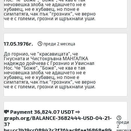
нечовешка злоба. че адашчето не е
хубавец, не е хубавец, но поне е
симпатяга, чак пък "грозник", че верно
че е с големи, грозни и щръкнали уши.
17.05.1976г.
преди 2 месеца
До горнио, че "красавицата", че
Гнусната и Чистокръвна МАНГАЛКА
надеждо дойчева с Грознио и Увиснал
Нос. Че "Боже", "Боже", че ква е тая
нечовешка злоба. че адашчето не е
хубавец, не е хубавец, но поне е
симпатяга, чак пък "грозник", че верно
че е с големи, грозни и щръкнали уши.
💸 Payment 36,824.07 USDT ⇨
graph.org/BALANCE-3682444-USD-04-21-
преди
3?
2
hs=cc3b19cc08942c2f3f4ac9fae16868e9&
месец