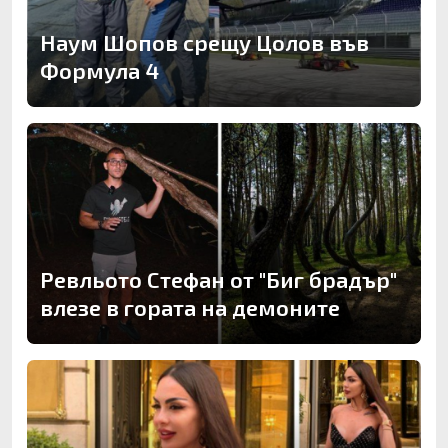
Наум Шопов срещу Цолов във
Формула 4
Ревльото Стефан от "Биг брадър"
влезе в гората на демоните