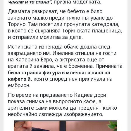
призна моделката.
чакам и то стана“,
Двамата разкриват, че бебето е било
заченато малко преди тяхно пътуване до
Торино. Там посетили прочутата катедрала,
в която се съхранява Торинската плащеница,
и отправили молитва за дете.
Истинската изненада обаче дошла след
завръщането им. Ивелина отишла на гости
на Катерина Евро, а актрисата още от
вратата й заявила, че е бременна. Причината
била странна фигура в млечната пяна на
която според нея приличала на
кафето й,
ембрион.
По време на предаването Кадиев дори
показа снимка на въпросното кафе, а
зрителите сами можеха да преценят колко
необичайно изглежда изображението.