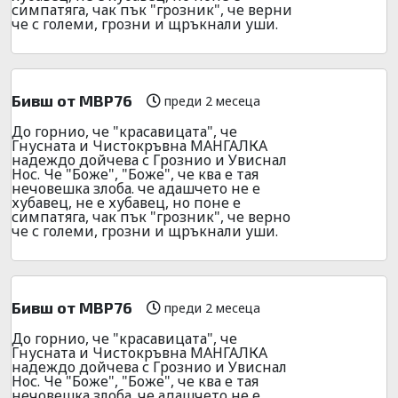
симпатяга, чак пък "грозник", че верни
че с големи, грозни и щръкнали уши.
Бивш от МВР76
преди 2 месеца
До горнио, че "красавицата", че
Гнусната и Чистокръвна МАНГАЛКА
надеждо дойчева с Грознио и Увиснал
Нос. Че "Боже", "Боже", че ква е тая
нечовешка злоба. че адашчето не е
хубавец, не е хубавец, но поне е
симпатяга, чак пък "грозник", че верно
че с големи, грозни и щръкнали уши.
Бивш от МВР76
преди 2 месеца
До горнио, че "красавицата", че
Гнусната и Чистокръвна МАНГАЛКА
надеждо дойчева с Грознио и Увиснал
Нос. Че "Боже", "Боже", че ква е тая
нечовешка злоба. че адашчето не е