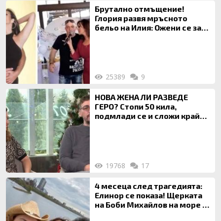
Брутално отмъщение!
Глория развя мръсното
бельо на Илия: Ожени се за
120 кг жена, заряза Симона,
за да гледа чуждо дете!
25389
9
НОВА ЖЕНА ЛИ РАЗВЕДЕ
ГЕРО? Стопи 50 кила,
подмлади се и сложи край
на 20-годишен брак
19768
17
4 месеца след трагедията:
Елинор се показа! Щерката
на Боби Михайлов на море с
майка си