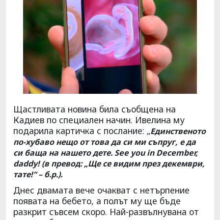
Щастливата новина била съобщена на
Кадиев по специален начин. Ивелина му
подарила картичка с послание: „
Единственото
по-хубаво нещо от това да си ми съпруг, е да
си баща на нашето дете.
See you in December,
daddy! (в превод: „Ще се видим през декември,
тате!“ – б.р.).
Днес двамата вече очакват с нетърпение
появата на бебето, а полът му ще бъде
разкрит съвсем скоро. Най-развълнувана от