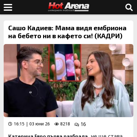
Сашо Кадиев: Мама видя ембриона
на бебето ни в кафето си! (КАДРИ)
16:15 | 03 юни 26
8218
16
, че ще става
Катерина Евро първа разбрала