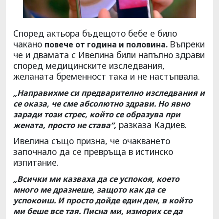
Според актьора бъдещото бебе е било
чакано
Въпреки
повече от година и половина.
че и двамата с Ивелина били напълно здрави
според медицинските изследвания,
желаната бременност така и не настъпвала.
„Направихме си предварително изследвания и
се оказа, че сме абсолютно здрави. Но явно
заради този стрес, който се образува при
разказа Кадиев.
жената, просто не става“,
Ивелина също призна, че очакването
започнало да се превръща в истинско
изпитание.
„Всички ми казваха да се успокоя, което
много ме дразнеше, защото как да се
успокоиш. И просто дойде един ден, в който
ми беше все тая. Писна ми, изморих се да