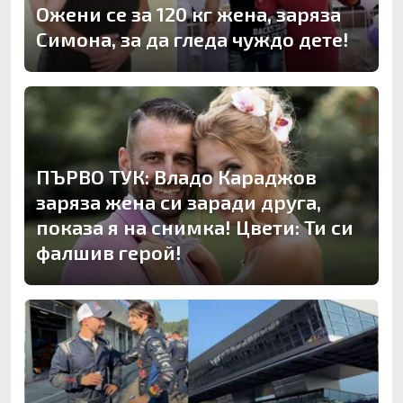
Ожени се за 120 кг жена, заряза
Симона, за да гледа чуждо дете!
ПЪРВО ТУК: Владо Караджов
заряза жена си заради друга,
показа я на снимка! Цвети: Ти си
фалшив герой!