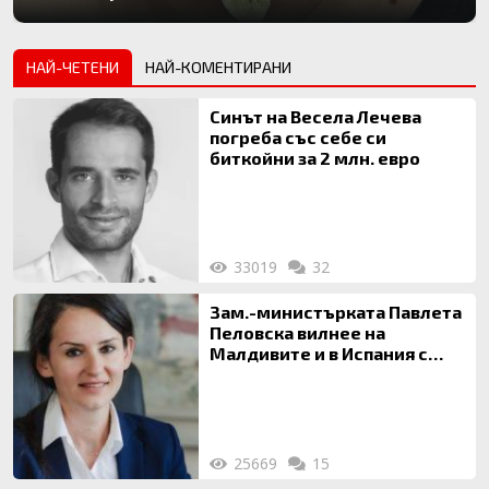
НАЙ-ЧЕТЕНИ
НАЙ-КОМЕНТИРАНИ
Синът на Весела Лечева
погреба със себе си
биткойни за 2 млн. евро
33019
32
Зам.-министърката Павлета
Пеловска вилнее на
Малдивите и в Испания с
богата любовница – брокер
на недвижими имоти
25669
15