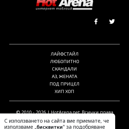
ЛАЙФСТАЙЛ
ЛЮБОПИТНО
СКАНДАЛИ
АЗ, ЖЕНАТА
ПОД ПРИЦЕЛ
ХИП ХОП
© 2010 - 2026 | HotArena.net. Всички права
запазени.
С използването на сайта вие приемате, че
използваме „
" за подобряване
бисквитки