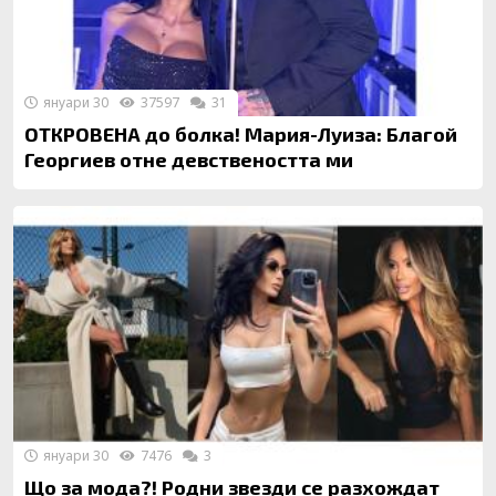
януари 30
37597
31
ОТКРОВЕНА до болка! Мария-Луиза: Благой
Георгиев отне девствеността ми
януари 30
7476
3
Що за мода?! Родни звезди се разхождат