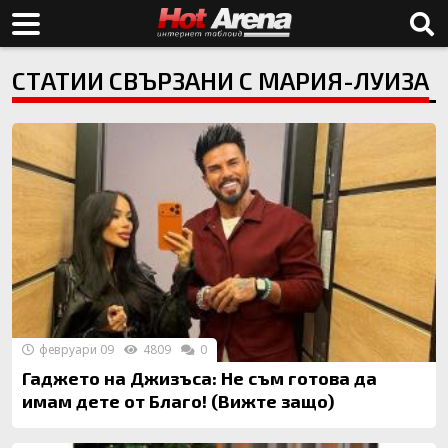
СТАТИИ СВЪРЗАНИ С МАРИЯ-ЛУИЗА
февруари 09
4809
0
Гаджето на Джизъса: Не съм готова да
имам дете от Благо! (Вижте защо)