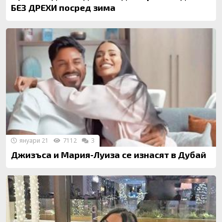
БЕЗ ДРЕХИ посред зима
януари 21
7112
3
Джизъса и Мария-Луиза се изнасят в Дубай