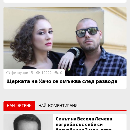
февруари 15
12222
0
Щерката на Хачо се омъжва след развода
НАЙ-ЧЕТЕНИ
НАЙ-КОМЕНТИРАНИ
Синът на Весела Лечева
погреба със себе си
биткойни за 2 млн. евро