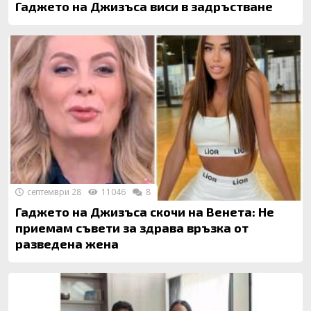
Гаджето на Джизъса виси в задръстване
септември 28
11046
8
Гаджето на Джизъса скочи на Венета: Не
приемам съвети за здрава връзка от
разведена жена