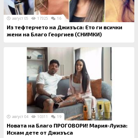
август 05
17325
16
Из тефтерчето на Джизъса: Ето ги всички
жени на Благо Георгиев (СНИМКИ)
август 04
10311
19
Новата на Благо ПРОГОВОРИ! Мария-Луиза:
Искам дете от Джизъса