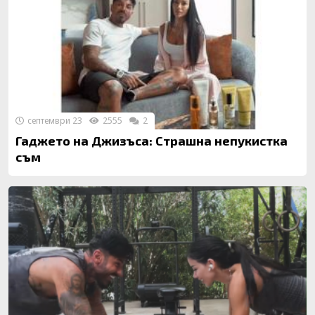
септември 23
2555
2
Гаджето на Джизъса: Страшна непукистка
съм