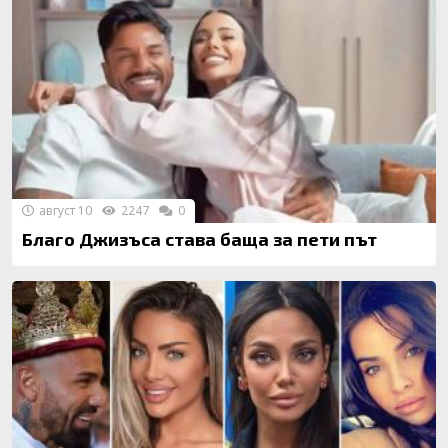
август 10
2247
0
Благо Джизъса става баща за пети път