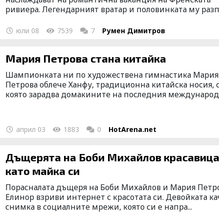
ривиера. Легендарният вратар и половинката му разпу
юли 08
7539
7
Румен Димитров
Мария Петрова стана китайка
Шампионката ни по художествена гимнастика Мария
Петрова облече Ханфу, традиционна китайска носия, 
която зарадва домакините на последния международе
април 03
1883
0
HotArena.net
Дъщерята на Боби Михайлов красавиц
като майка си
Порасналата дъщеря на Боби Михайлов и Мария Петр
Елинор взриви интернет с красотата си. Девойката к
снимка в социалните мрежи, която си е напра...