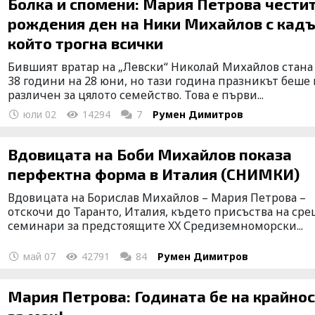
Болка и спомени: Мария Петрова чести
рождения ден на Ники Михайлов с кадъ
който трогна всички
Бившият вратар на „Левски“ Николай Михайлов стана
38 години на 28 юни, но тази година празникът беше 
различен за цялото семейство. Това е първи...
юли 02
14294
7
Румен Димитров
Вдовицата на Боби Михайлов показа
перфектна форма в Италия (СНИМКИ)
Вдовицата на Борислав Михайлов – Мария Петрова –
отскочи до Таранто, Италия, където присъства на ср
семинари за предстоящите XX Средиземноморски...
май 07
42791
84
Румен Димитров
Мария Петрова: Годината бе на крайно