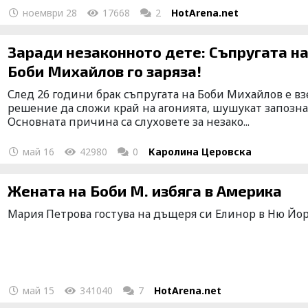
ноември 28
17668
2
HotArena.net
Заради незаконното дете: Съпругата н
Боби Михайлов го заряза!
След 26 години брак съпругата на Боби Михайлов е вз
решение да сложи край на агонията, шушукат запозна
Основната причина са слуховете за незако...
май 16
42980
0
Каролина Церовска
Жената на Боби М. избяга в Америка
Мария Петрова гостува на дъщеря си Елинор в Ню Йо
май 15
341040
7
HotArena.net