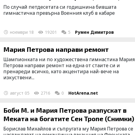
По случай петдесетата си годишнина бившата
гимнастичка превърна Военния клуб в кабаре
ноември 18
19201
5
Румен Димитров
Мария Петрова направи ремонт
Шампионката ни по художествена гимнастика Мария
Петрова направи ремонт на една от стаите си и
пренареди всичко, като акцентира най-вече на
изкуствени...
август 05
2716
0
HotArena.net
Боби М. и Мария Петрова разпускат в
Меката на богатите Сен Тропе (Снимки)
Борислав Михайлов и съпругата му Мария Петрова се
наслаждават на романтична ваканция на Френската