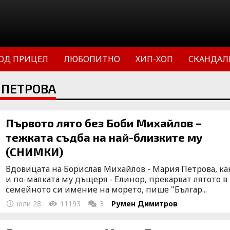
ОД ПРИЦЕЛ
ЛЮБОПИТНО
ХИП-ХОП
СКАНДАЛ
 ПЕТРОВА
Първото лято без Боби Михайлов –
тежката съдба на най-близките му
(СНИМКИ)
Вдовицата на Борислав Михайлов - Мария Петрова, ка
и по-малката му дъщеря - Елинор, прекарват лятото в
семейното си имение на морето, пише "Българ...
юли 28
11193
3
Румен Димитров