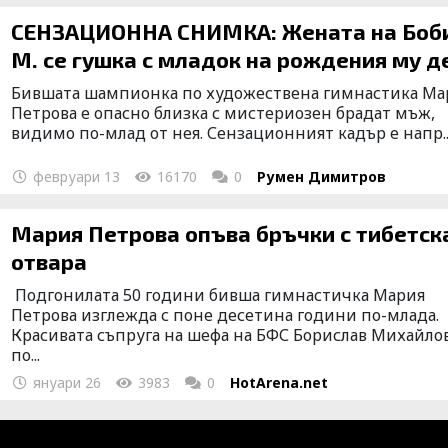
СЕНЗАЦИОННА СНИМКА: Жената на Боб
М. се гушка с младок на рождения му д
Бившата шампионка по художествена гимнастика Ма
Петрова е опасно близка с мистериозен брадат мъж,
видимо по-млад от нея. Сензационният кадър е напр..
февруари 13
16170
0
Румен Димитров
Мария Петрова опъва бръчки с тибетск
отвара
Подгонилата 50 години бивша гимнастичка Мария
Петрова изглежда с поне десетина години по-млада.
Красивата съпруга на шефа на БФС Борислав Михайло
по...
януари 26
3983
0
HotArena.net