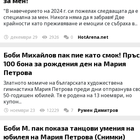
за мен!
"В навечерието на 2024 г. си пожелах следващата да е
специална за мен. Никога няма да я забравя! Две
крайности като преживяване и емоции се събраха в...
декември 29
2926
0
HotArena.net
Боби Михайлов пак пие като смок! Пръ
100 бона за рождения ден на Мария
Петрова
Златното момиче на българската художествена
гимнастика Мария Петрова преди дни отпразнува св
50-годишен юбилей. Тя е родена на 13 ноември, но
купон...
ноември 23
12229
7
Румен Димитров
Боби М. пак показа танцови умения на
юбилея на Мария Петрова (Снимки)