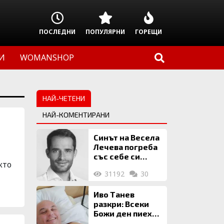
ПОСЛЕДНИ
ПОПУЛЯРНИ
ГОРЕЩИ
И
WOMANSHOP
НАЙ-ЧЕТЕНИ
НАЙ-КОМЕНТИРАНИ
Синът на Весела
Лечева погреба
със себе си
кто
биткойни за 2
31192
30
млн. евро
Иво Танев
разкри: Всеки
Божи ден пиех
топла