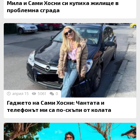
Мила и Сами Хосни си купиха жилище в
проблемна сграда
април 15
5061
0
Гаджето на Сами Хосни: Чантата и
телефонът ми са по-скъпи от колата