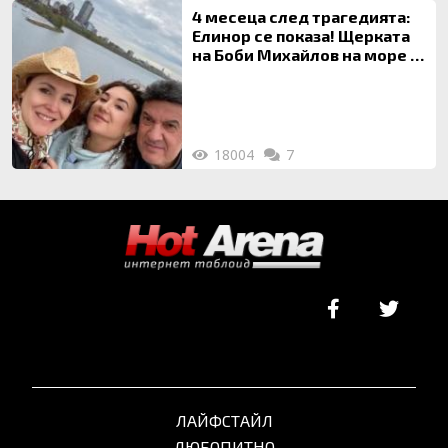
4 месеца след трагедията:
Елинор се показа! Щерката
на Боби Михайлов на море с
майка си
18004
7
ЛАЙФСТАЙЛ
ЛЮБОПИТНО