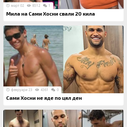
март 02
8512
1
Мила на Сами Хосни свали 20 кила
февруари 23
4361
0
Сами Хосни не яде по цял ден