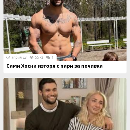
април 23
5572
1
Сами Хосни изгоря с пари за почивка