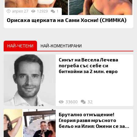
април 27
12929
1
Орисаха щерката на Сами Хосни! (СНИМКА)
НАЙ-ЧЕТЕНИ
НАЙ-КОМЕНТИРАНИ
Синът на Весела Лечева
погреба със себе си
биткойни за 2 млн. евро
33600
32
Брутално отмъщение!
Глория развя мръсното
бельо на Илия: Ожени се за
120 кг жена, заряза Симона,