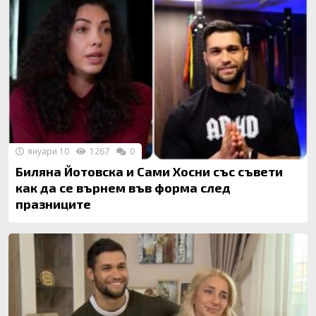
януари 10
1267
0
Биляна Йотовска и Сами Хосни със съвети
как да се върнем във форма след
празниците