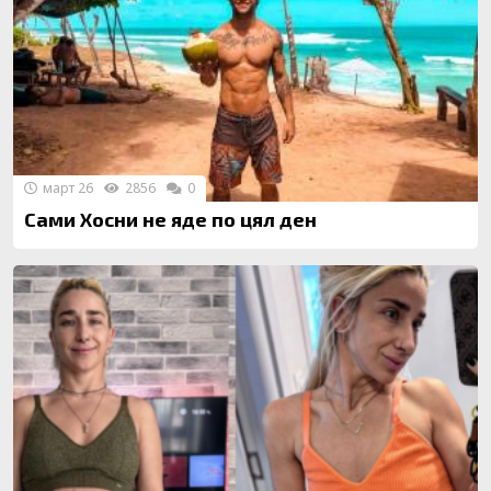
март 26
2856
0
Сами Хосни не яде по цял ден