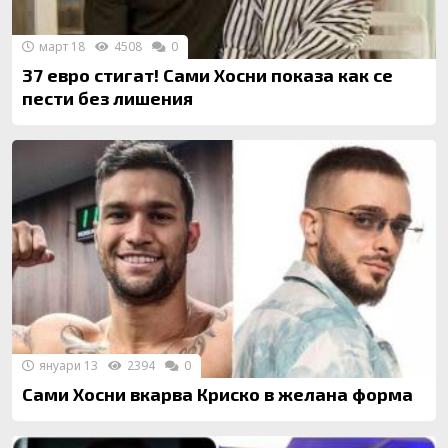
март 18
4508
0
37 евро стигат! Сами Хосни показа как се
пести без лишения
януари 13
2394
0
Сами Хосни вкарва Криско в желана форма