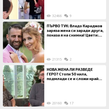
за да гледа чуждо дете!
32466
9
ПЪРВО ТУК: Владо Караджов
заряза жена си заради друга,
показа я на снимка! Цвети:
Ти си фалшив герой!
21315
2
НОВА ЖЕНА ЛИ РАЗВЕДЕ
ГЕРО? Стопи 50 кила,
подмлади се и сложи край
на 20-годишен брак
20160
17