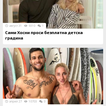
август 31
9310
1
Сами Хосни проси безплатна детска
градина
април 27
10703
0