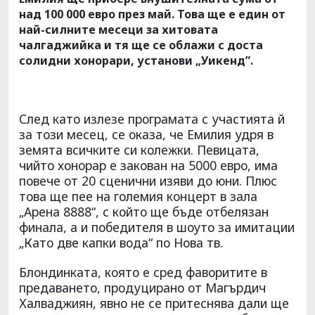
над 100 000 евро през май. Това ще е един от
най-силните месеци за хитовата
чалгаджийка и тя ще се облажи с доста
солидни хонорари, установи „Уикенд”.
След като излезе програмата с участията й
за този месец, се оказа, че Емилия удря в
земята всичките си колежки. Певицата,
чийто хонорар е закован на 5000 евро, има
повече от 20 сценични изяви до юни. Плюс
това ще пее на големия концерт в зала
„Арена 8888“, с който ще бъде отбелязан
финала, а и победителя в шоуто за имитации
„Като две капки вода“ по Нова тв.
Блондинката, която е сред фаворитите в
предаването, продуцирано от Магърдич
Халваджиян, явно не се притеснява дали ще