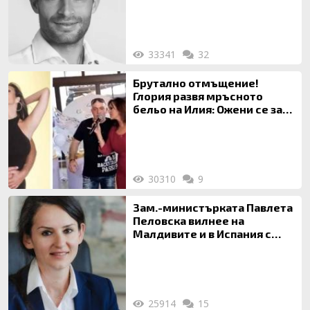
33341
32
Брутално отмъщение!
Глория развя мръсното
бельо на Илия: Ожени се за
120 кг жена, заряза Симона,
за да гледа чуждо дете!
30310
9
Зам.-министърката Павлета
Пеловска вилнее на
Малдивите и в Испания с
богата любовница – брокер
на недвижими имоти
25914
15