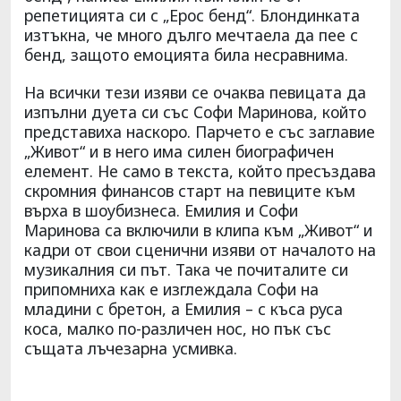
репетицията си с „Ерос бенд“. Блондинката
изтъкна, че много дълго мечтаела да пее с
бенд, защото емоцията била несравнима.
На всички тези изяви се очаква певицата да
изпълни дуета си със Софи Маринова, който
представиха наскоро. Парчето е със заглавие
„Живот“ и в него има силен биографичен
елемент. Не само в текста, който пресъздава
скромния финансов старт на певиците към
върха в шоубизнеса. Емилия и Софи
Маринова са включили в клипа към „Живот“ и
кадри от свои сценични изяви от началото на
музикалния си път. Така че почиталите си
припомниха как е изглеждала Софи на
младини с бретон, а Емилия – с къса руса
коса, малко по-различен нос, но пък със
същата лъчезарна усмивка.