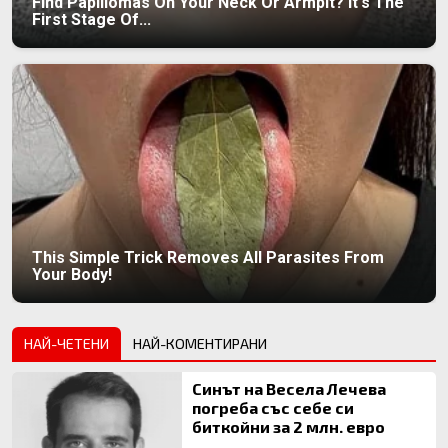
Find Papillomas On Your Neck Or Armpit? It's The
First Stage Of...
This Simple Trick Removes All Parasites From
Your Body!
НАЙ-ЧЕТЕНИ
НАЙ-КОМЕНТИРАНИ
Синът на Весела Лечева
погреба със себе си
биткойни за 2 млн. евро