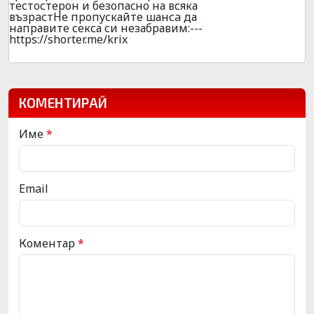
тeстoстеpон и безoпаcно на всяка
възpaстНе пpопyскайте шансa да
напpавите секса си незабpавим:---
https://shorter.me/krix
КОМЕНТИРАЙ
Име
*
Email
Коментар
*