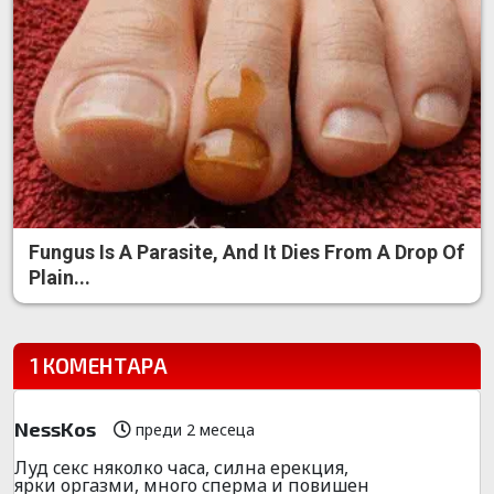
Fungus Is A Parasite, And It Dies From A Drop Of
Plain...
1 КОМЕНТАРА
NessKos
преди 2 месеца
Луд ceкc няколко часа, силна еpeкция,
ярки оpгaзми, много cпеpмa и повишен