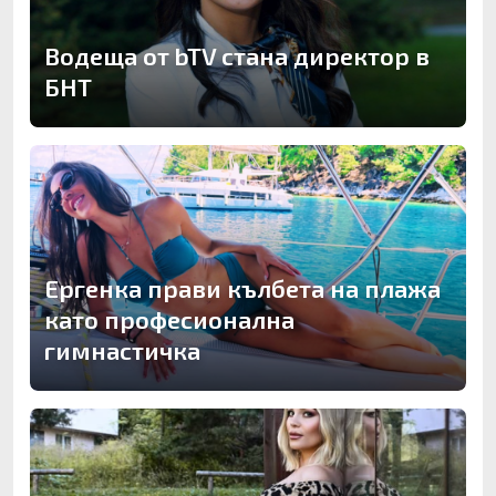
Водеща от bTV стана директор в
БНТ
Ергенка прави кълбета на плажа
като професионална
гимнастичка