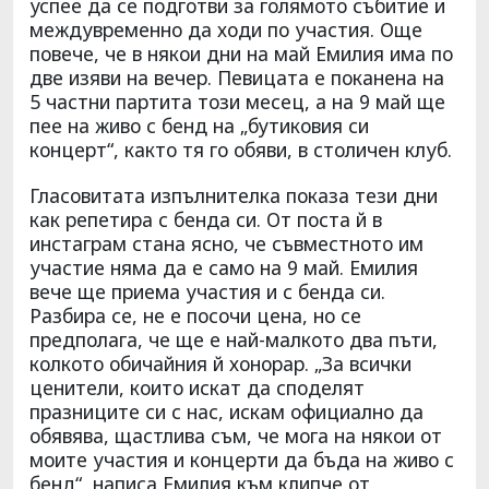
успее да се подготви за голямото събитие и
междувременно да ходи по участия. Още
повече, че в някои дни на май Емилия има по
две изяви на вечер. Певицата е поканена на
5 частни партита този месец, а на 9 май ще
пее на живо с бенд на „бутиковия си
концерт“, както тя го обяви, в столичен клуб.
Гласовитата изпълнителка показа тези дни
как репетира с бенда си. От поста й в
инстаграм стана ясно, че съвместното им
участие няма да е само на 9 май. Емилия
вече ще приема участия и с бенда си.
Разбира се, не е посочи цена, но се
предполага, че ще е най-малкото два пъти,
колкото обичайния й хонорар. „За всички
ценители, които искат да споделят
празниците си с нас, искам официално да
обявява, щастлива съм, че мога на някои от
моите участия и концерти да бъда на живо с
бенд“, написа Емилия към клипче от