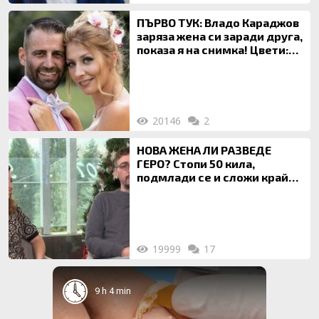
ПЪРВО ТУК: Владо Караджов
заряза жена си заради друга,
показа я на снимка! Цвети:
Ти си фалшив герой!
20146
2
НОВА ЖЕНА ЛИ РАЗВЕДЕ
ГЕРО? Стопи 50 кила,
подмлади се и сложи край
на 20-годишен брак
19999
17
9 h 4 min