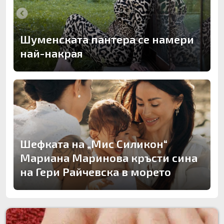
Шуменската пантера се намери
най-накрая
Шефката на „Мис Силикон“
Мариана Маринова кръсти сина
на Гери Райчевска в морето