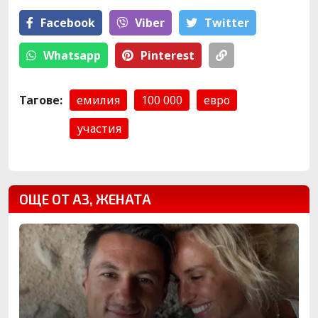
Facebook
Viber
Тwitter
Whatsapp
Pinterest
Тагове:
емилия
100 000
евро
участия
ОЩЕ ОТ АЗ, ЖЕНАТА