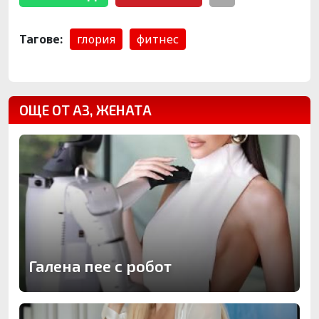
Тагове:
глория
фитнес
ОЩЕ ОТ АЗ, ЖЕНАТА
Галена пее с робот