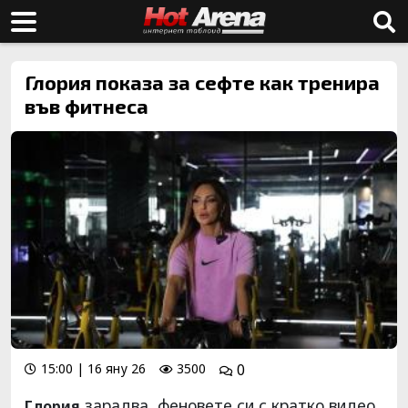
Глория показа за сефте как тренира
във фитнеса
15:00 | 16 яну 26
3500
0
зарадва феновете си с кратко видео
Глория