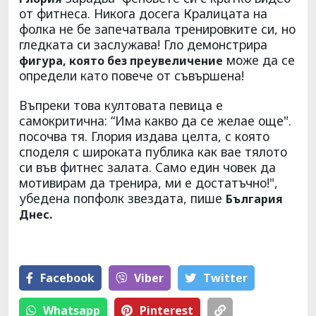
от фитнеса. Никога досега Кралицата на
фолка не бе запечатвала тренировките си, но
гледката си заслужава! Гло демонстрира
може да се
фигура, която без преувеличение
определи като повече от съвършена!
Въпреки това култовата певица е
самокритична: “Има какво да се желае още".
посочва тя. Глория издава целта, с която
споделя с широката публика как вае тялото
си във фитнес залата. Само един човек да
мотивирам да тренира, ми е достатъчно!",
убедена попфолк звездата, пише
България
Днес.
Facebook
Viber
Тwitter
Whatsapp
Pinterest