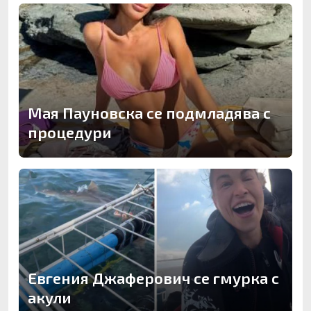
Мая Пауновска се подмладява с
процедури
Евгения Джаферович се гмурка с
акули