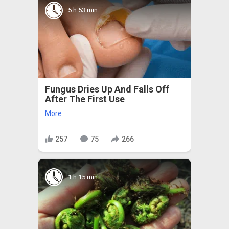
5 h 53 min
Fungus Dries Up And Falls Off
After The First Use
More
257
75
266
1 h 15 min