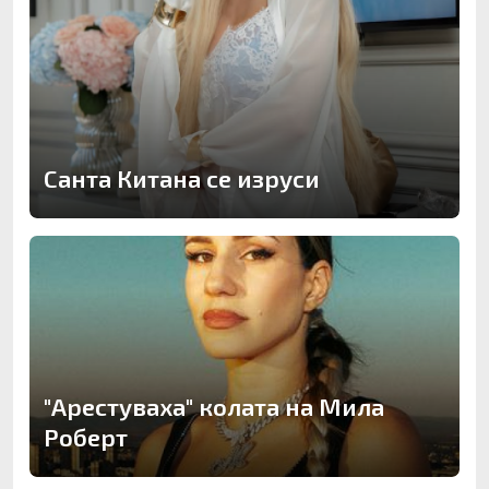
Санта Китана се изруси
"Арестуваха" колата на Мила
Роберт