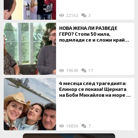
22162
3
НОВА ЖЕНА ЛИ РАЗВЕДЕ
ГЕРО? Стопи 50 кила,
подмлади се и сложи край
на 20-годишен брак
19649
17
4 месеца след трагедията:
Елинор се показа! Щерката
на Боби Михайлов на море с
майка си
16856
7