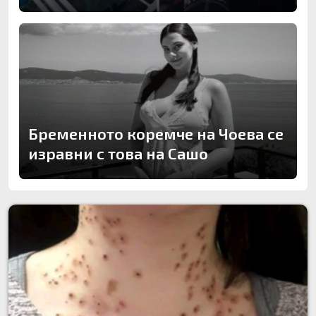
Бременното коремче на Чоева се
изравни с това на Сашо