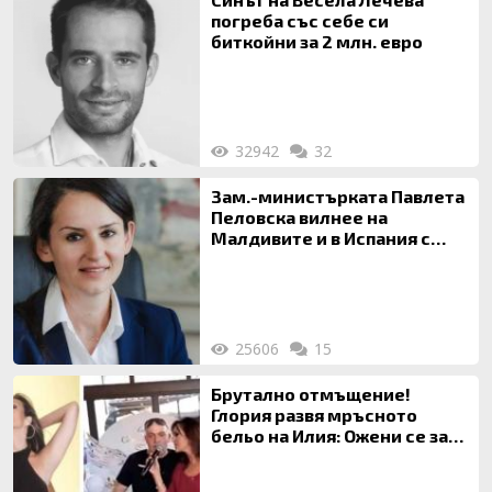
погреба със себе си
биткойни за 2 млн. евро
32942
32
Зам.-министърката Павлета
Пеловска вилнее на
Малдивите и в Испания с
богата любовница – брокер
на недвижими имоти
25606
15
Брутално отмъщение!
Глория развя мръсното
бельо на Илия: Ожени се за
120 кг жена, заряза Симона,
за да гледа чуждо дете!