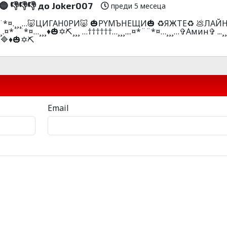
 👎👎👎 до Joker007
преди 5 месеца
.¤*¨¨*¤.¸¸¸…🐷ЦИГAH0PИ🐷 🎃PYMЪHEЩИ🎃 ♻️ЯЖTE♻️ 💩ЛAЙ
¸.¤*¨¨*¤…¸¸¸♦️🎃✡️⛏️¸¸¸ …††††††…¸¸¸....¤*¨¨*¤…¸¸¸…✞Амин✞ ...¸¸¸.
🔷♦️🎃✡️⛏️
Email