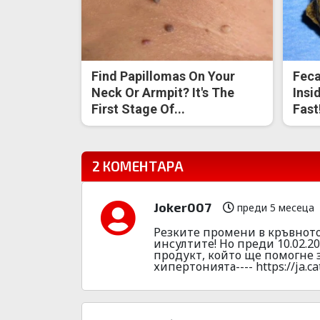
Find Papillomas On Your
Feca
Neck Or Armpit? It's The
Insi
First Stage Of...
Fast
2 КОМЕНТАРА
Joker007
преди 5 месеца
Резките промени в кръвното
инсултите! Но преди 10.02.2
продукт, който ще помогне 
хипертонията---- https://ja.ca