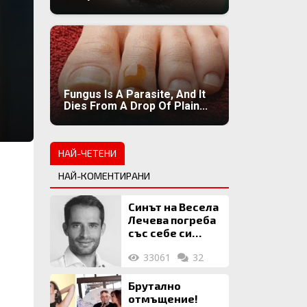
Fungus Is A Parasite, And It
Dies From A Drop Of Plain...
НАЙ-ЧЕТЕНИ
НАЙ-КОМЕНТИРАНИ
Синът на Весела
Лечева погреба
със себе си
биткойни за 2
33061
32
млн. евро
Брутално
отмъщение!