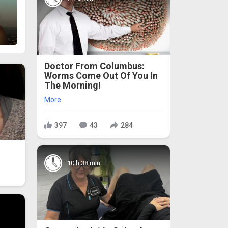
Doctor From Columbus:
Worms Come Out Of You In
The Morning!
More
397
43
284
10 h 38 min