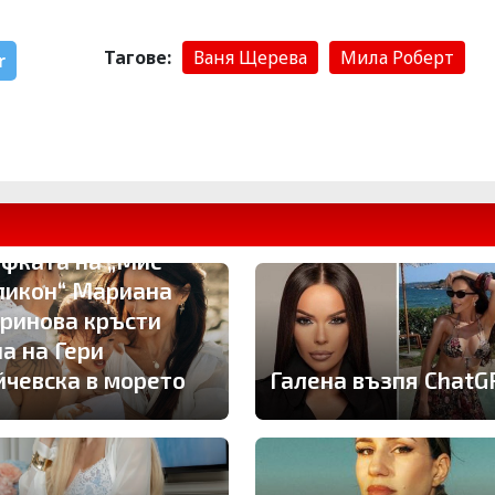
Тагове:
Ваня Щерева
Мила Роберт
r
фката на „Мис
ликон“ Мариана
ринова кръсти
на на Гери
йчевска в морето
Галена възпя ChatG