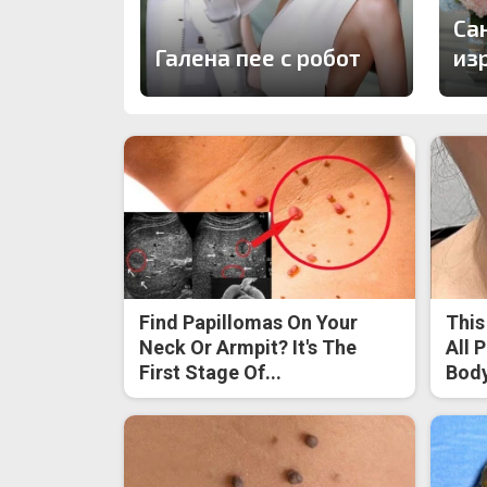
Са
Галена пее с робот
из
Find Papillomas On Your
This
Neck Or Armpit? It's The
All 
First Stage Of...
Body