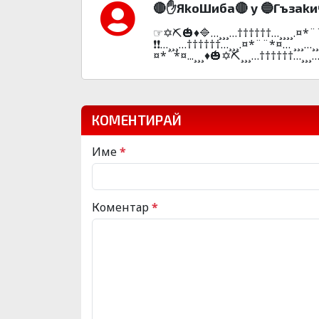
🔴✋ЯkoШибa🔴 y 🔵Гъзakи
☞✡️⛏️🎃♦️🔷…¸¸¸…††††††…¸¸¸¸
❗❗…¸¸¸…††††††…¸¸¸.¤*¨¨*¤… ¸¸¸…¸¸
¤*¨*¤...¸¸¸♦️🎃✡️⛏️¸¸¸…††††††…¸¸¸…
КОМЕНТИРАЙ
Име
*
Коментар
*