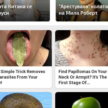
нта Китана се
"Арестуваха" колата
руси
на Мила Роберт
 Simple Trick Removes
Find Papillomas On Your
Parasites From Your
Neck Or Armpit? It's The
!
First Stage Of...