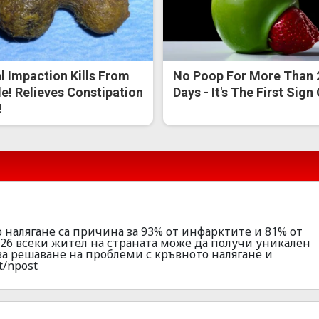
l Impaction Kills From
No Poop For More Than 
de! Relieves Constipation
Days - It's The First Sign
!
 налягане са причина за 93% от инфарктите и 81% от
026 всеки жител на страната може да получи уникален
за решаване на проблеми с кръвното налягане и
t/npost