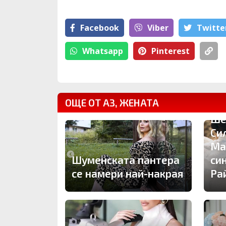
Facebook
Viber
Тwitte
Whatsapp
Pinterest
ОЩЕ ОТ АЗ, ЖЕНАТА
Ше
Си
Ма
Шуменската пантера
си
се намери най-накрая
Ра