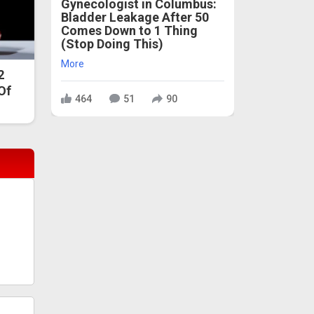
Gynecologist in Columbus:
Bladder Leakage After 50
Comes Down to 1 Thing
(Stop Doing This)
More
2
 Of
464
51
90