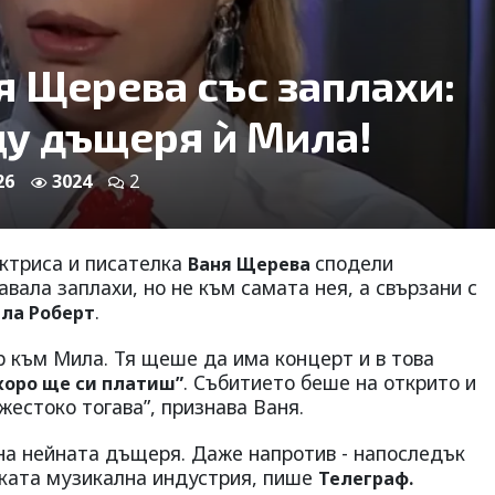
я Щерева със заплахи:
щу дъщеря ѝ Мила!
26
3024
2
актриса и писателка
сподели
Ваня Щерева
авала заплахи, но не към самата нея, а свързани с
.
ла Роберт
към Мила. Тя щеше да има концерт и в това
. Събитието беше на открито и
коро ще си платиш”
жестоко тогава”, признава Ваня.
 на нейната дъщеря. Даже напротив - напоследък
ската музикална индустрия, пише
Телеграф.