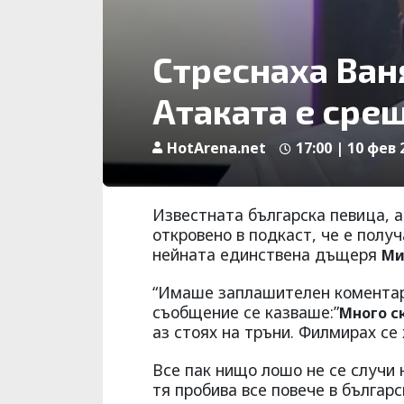
Стреснаха Ван
Атаката е сре
HotArena.net
17:00 | 10 фев 
Известната българска певица, 
откровено в подкаст, че е получ
нейната единствена дъщеря
Ми
“Имаше заплашителен коментар 
съобщение се казваше:”
Много с
аз стоях на тръни. Филмирах се 
Все пак нищо лошо не се случи
тя пробива все повече в българ