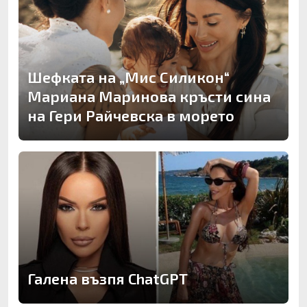
Шефката на „Мис Силикон“
Мариана Маринова кръсти сина
на Гери Райчевска в морето
Галена възпя ChatGPT