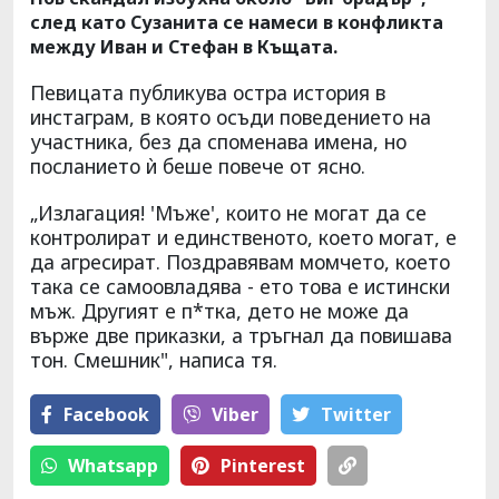
след като Сузанита се намеси в конфликта
между Иван и Стефан в Къщата.
Певицата публикува остра история в
инстаграм, в която осъди поведението на
участника, без да споменава имена, но
посланието ѝ беше повече от ясно.
„Излагация! 'Мъже', които не могат да се
контролират и единственото, което могат, е
да агресират. Поздравявам момчето, което
така се самоовладява - ето това е истински
мъж. Другият е п*тка, дето не може да
върже две приказки, а тръгнал да повишава
тон. Смешник", написа тя.
Facebook
Viber
Тwitter
Whatsapp
Pinterest