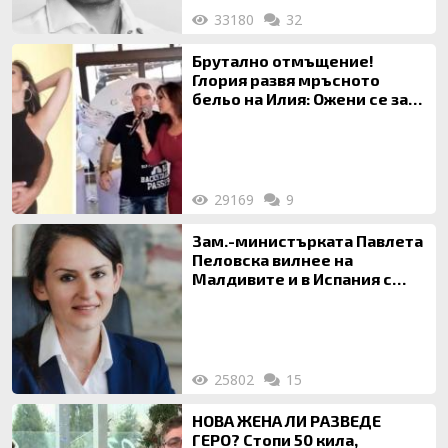
33180
32
Брутално отмъщение!
Глория развя мръсното
бельо на Илия: Ожени се за
120 кг жена, заряза Симона,
за да гледа чуждо дете!
29169
9
Зам.-министърката Павлета
Пеловска вилнее на
Малдивите и в Испания с
богата любовница – брокер
на недвижими имоти
25802
15
НОВА ЖЕНА ЛИ РАЗВЕДЕ
ГЕРО? Стопи 50 кила,