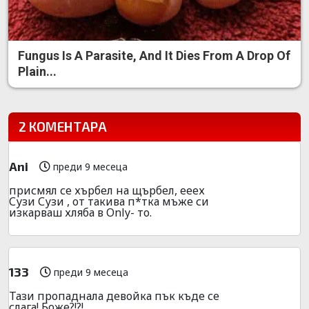
Fungus Is A Parasite, And It Dies From A Drop Of
Plain...
2 КОМЕНТАРА
Ani
преди 9 месеца
присмял се хърбел на щърбел, ееех
Сузи Сузи , от такива п*тка мъже си
изкарваш хляба в Only- то.
133
преди 9 месеца
Тази пропаднала девойка пък къде се
слага! Боже?!?!