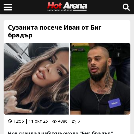
Сузанита посече Иван от Биг
брадър
12:56 | 11 окт 25
4886
2
Нов скандал избухна около "Биг брадър",