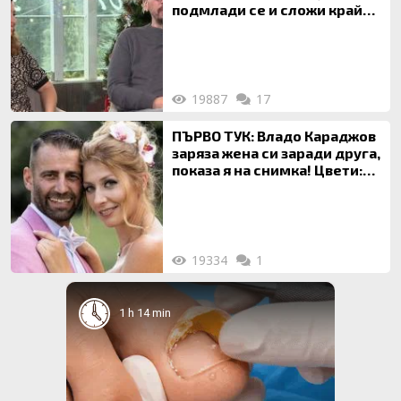
подмлади се и сложи край
на 20-годишен брак
19887
17
ПЪРВО ТУК: Владо Караджов
заряза жена си заради друга,
показа я на снимка! Цвети:
Ти си фалшив герой!
19334
1
1 h 14 min