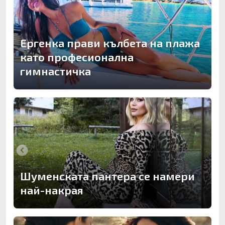
Ергенка прави кълбета на плажа
като професионална
гимнастичка
Шуменската пантера се намери
най-накрая