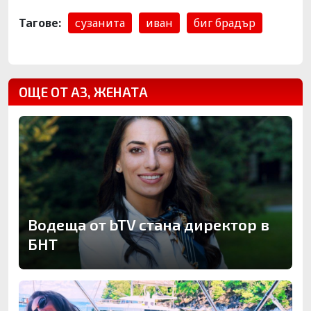
Тагове:
сузанита
иван
биг брадър
ОЩЕ ОТ АЗ, ЖЕНАТА
Водеща от bTV стана директор в
БНТ