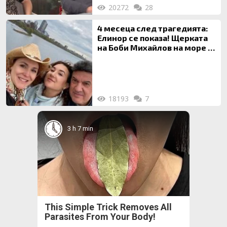
20272
28
4 месеца след трагедията:
Елинор се показа! Щерката
на Боби Михайлов на море с
майка си
18193
7
3 h 7 min
This Simple Trick Removes All
Parasites From Your Body!