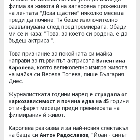
филма за живота й на затворена прожекция
на лентата "Доза щастие" няколко месеца
преди да почине. Тя беше изключително
развълнувана след предпремиерата. Обади
ми се и каза: "Това, за което си родена, е да
бъдеш актриса!".
Това признание за покойната си майка
направи за първи път актрисата
Валентина
, която великолепно изигра живота
Каролева
на майка си Весела Тотева, пише България
Днес.
Журналистката години наред е
страдала от
години
наркозависимост и почина едва на 45
от инфаркт месеци преди премиерата на
филмирания й живот.
Каролева разказва и за най-новия спектакъл
на баща си
, "Йоан - синът
Антон Радославов