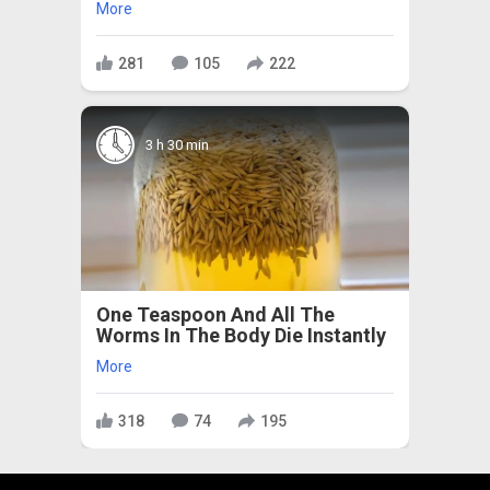
More
281
105
222
3 h 30 min
One Teaspoon And All The
Worms In The Body Die Instantly
More
318
74
195