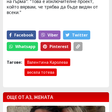
на гърма": "Това е изключителне проект,
който вярвам, че трябва да бъде видян от
всеки."
Facebook
Viber
Тwitter
Whatsapp
Pinterest
Тагове:
Валентина Каролева
весела тотева
ОЩЕ ОТ АЗ, ЖЕНАТА