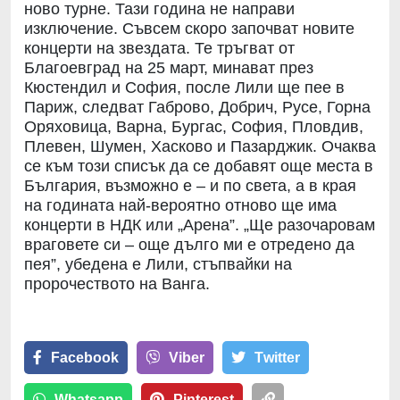
ново турне. Тази година не направи
изключение. Съвсем скоро започват новите
концерти на звездата. Те тръгват от
Благоевград на 25 март, минават през
Кюстендил и София, после Лили ще пее в
Париж, следват Габрово, Добрич, Русе, Горна
Оряховица, Варна, Бургас, София, Пловдив,
Плевен, Шумен, Хасково и Пазарджик. Очаква
се към този списък да се добавят още места в
България, възможно е – и по света, а в края
на годината най-вероятно отново ще има
концерти в НДК или „Арена”. „Ще разочаровам
враговете си – още дълго ми е отредено да
пея”, убедена е Лили, стъпвайки на
пророчеството на Ванга.
Facebook
Viber
Тwitter
Whatsapp
Pinterest