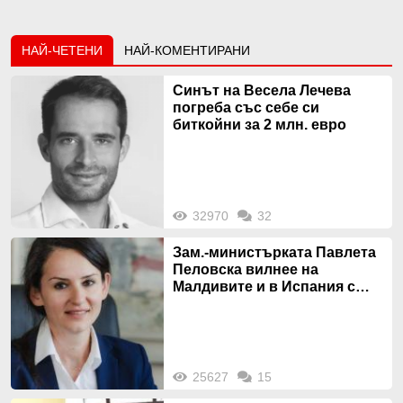
НАЙ-ЧЕТЕНИ
НАЙ-КОМЕНТИРАНИ
Синът на Весела Лечева
погреба със себе си
биткойни за 2 млн. евро
32970
32
Зам.-министърката Павлета
Пеловска вилнее на
Малдивите и в Испания с
богата любовница – брокер
на недвижими имоти
25627
15