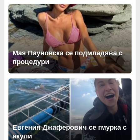
Мая Пауновска се подмладява с
процедури
Евгения Джаферович се гмурка с
акули