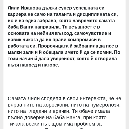
Лили Иванова дължи супер успешната си
кариера не само на таланта и дисциплината си,
но и на една забрана, която навремето самата
баба Ванга направила. Тя всъщност е в
основата на нейния възход, самочувствие и
навик никога да не прави компромиси в
работата си. Пророчицата й забранила да пее в
малки зали и й обещала името й да се помни. По
този начин й дала увереност, която й отворила
пътя напред и нагоре.
Самата Лили споделя в свои интервюта, че не
вярва нито на хороскопи, нито на нумеролози,
нито на гледачи и врачки. Тя обаче имала
пълно доверие на баба Ванга, при която
тичала всеки път, щом има проблем за