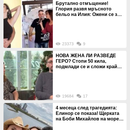
Брутално отмъщение!
Глория развя мръсното
бельо на Илия: Ожени се за
120 кг жена, заряза Симона,
за да гледа чуждо дете!
23373
9
НОВА ЖЕНА ЛИ РАЗВЕДЕ
ГЕРО? Стопи 50 кила,
подмлади се и сложи край
на 20-годишен брак
19684
17
4 месеца след трагедията:
Елинор се показа! Щерката
на Боби Михайлов на море с
майка си