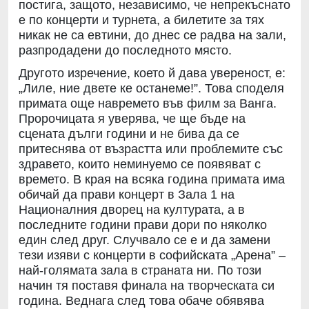
постига, защото, независимо, че непрекъснато
е по концерти и турнета, а билетите за тях
никак не са евтини, до днес се радва на зали,
разпродадени до последното място.
Другото изречение, което й дава увереност, е:
„Лиле, ние двете ке останеме!”. Това споделя
примата още навремето във филм за Ванга.
Пророчицата я уверява, че ще бъде на
сцената дълги години и не бива да се
притеснява от възрастта или проблемите със
здравето, които неминуемо се появяват с
времето. В края на всяка година примата има
обичай да прави концерт в Зала 1 на
Националния дворец на културата, а в
последните години прави дори по няколко
един след друг. Случвало се е и да замени
тези изяви с концерти в софийската „Арена” –
най-голямата зала в страната ни. По този
начин тя поставя финала на творческата си
година. Веднага след това обаче обявява