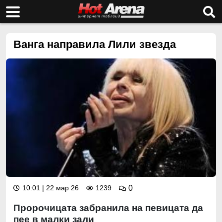
Ванга направила Лили звезда
10:01 | 22 мар 26
1239
0
Пророчицата забранила на певицата да
пее в малки зали