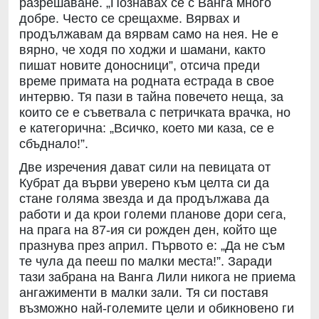
разрешаване. „Познавах се с Ванга много
добре. Често се срещахме. Вярвах и
продължавам да вярвам само на нея. Не е
вярно, че ходя по ходжи и шамани, както
пишат новите доносници”, отсича преди
време примата на родната естрада в свое
интервю. Тя пази в тайна повечето неща, за
които се е съветвала с петричката врачка, но
е категорична: „Всичко, което ми каза, се е
сбъднало!”.
Две изречения дават сили на певицата от
Кубрат да върви уверено към целта си да
стане голяма звезда и да продължава да
работи и да крои големи планове дори сега,
на прага на 87-ия си рожден ден, който ще
празнува през април. Първото е: „Да не съм
те чула да пееш по малки места!”. Заради
тази забрана на Ванга Лили никога не приема
ангажименти в малки зали. Тя си поставя
възможно най-големите цели и обикновено ги