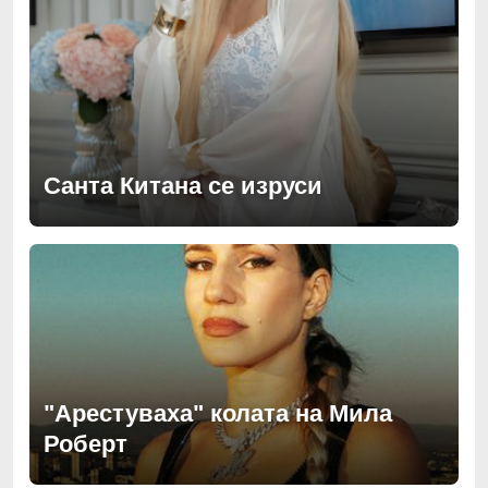
Санта Китана се изруси
"Арестуваха" колата на Мила
Роберт