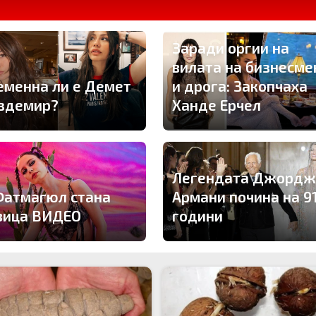
Заради оргии на
вилата на бизнесме
еменна ли е Демет
и дрога: Закопчаха
здемир?
Ханде Ерчел
Легендата Джордж
Фатмагюл стана
Армани почина на 9
вица ВИДЕО
години