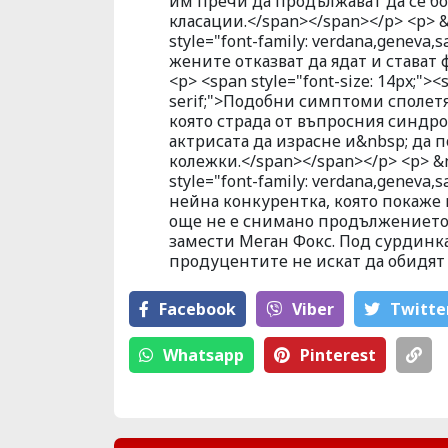
им пречи да продължават да се бо
класации.</span></span></p> <p> &n
style="font-family: verdana,geneva
жените отказват да ядат и стават
<p> <span style="font-size: 14px;"><
serif;">Подобни симптоми сполет
която страда от въпросния синдро
актрисата да израсне и&nbsp; да п
колежки.</span></span></p> <p> &nb
style="font-family: verdana,geneva
нейна конкурентка, която покаже 
още не е снимано продължението н
замести Меган Фокс. Под сурдинка 
продуцентите не искат да обидят 
Facebook
Viber
Тwitte
Whatsapp
Pinterest