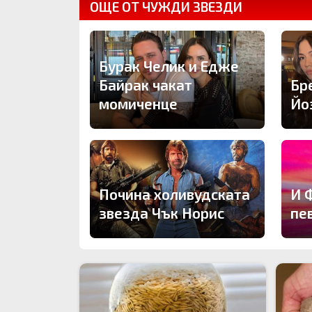
ОЩЕ ОТ ЧУЖДИ ЗВЕЗДИ
Бурак Челик и Едже
Байрак чакат
Бр
момиченце
Йо
Почина холивудската
И 
звезда Чък Норис
пе