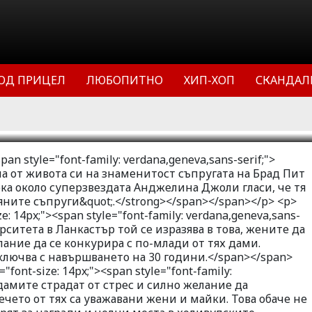
те съпруги. Според психолози от
ър той се изразява в това, жените да
 да имат желание да се конкурира с
Обикновено това поведение се
ОД ПРИЦЕЛ
ЛЮБОПИТНО
ХИП-ХОП
СКАНДАЛ
то на 30 години.
11
58366
3
span style="font-family: verdana,geneva,sans-serif;">
а от живота си на знаменитост съпругата на Брад Пит
юка около суперзвездата Анджелина Джоли гласи, че тя
яните съпруги&quot;.</strong></span></span></p> <p>
e: 14px;"><span style="font-family: verdana,geneva,sans-
рситета в Ланкастър той се изразява в това, жените да
лание да се конкурира с по-млади от тях дами.
ключва с навършването на 30 години.</span></span>
"font-size: 14px;"><span style="font-family:
а дамите страдат от стрес и силно желание да
ечето от тях са уважавани жени и майки. Това обаче не