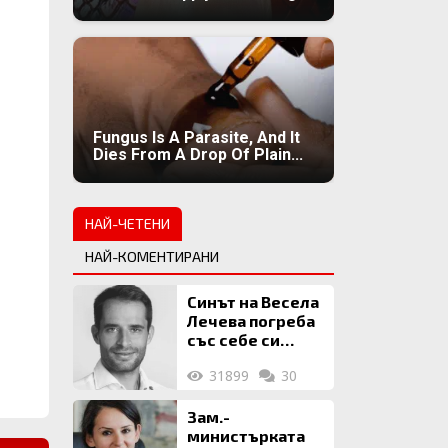
Fungus Is A Parasite, And It
Dies From A Drop Of Plain...
НАЙ-ЧЕТЕНИ
НАЙ-КОМЕНТИРАНИ
Синът на Весела
Лечева погреба
със себе си
биткойни за 2
31899
30
млн. евро
Зам.-
министърката