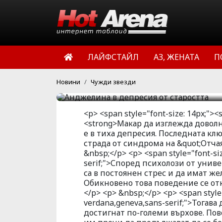
от синдрома на Отчаяни
университета в Ланкаст
са в постоянен стрес и
по-млади от тях дами. 
ЛАЙФСТАЙЛ
АЗ, ЖЕНАТА
П
отключва с навършване
HotArena.net
14:25 | 05 май 
Новини
Чужди звезди
<p> <span style="font-size: 14px;"><
<strong>Макар да изглежда доволн
е в тиха депресия. Последната кл
страда от синдрома на &quot;Отча
&nbsp;</p> <p> <span style="font-siz
serif;">Според психолози от униве
са в постоянен стрес и да имат же
Обикновено това поведение се от
</p> <p> &nbsp;</p> <p> <span style=
verdana,geneva,sans-serif;">Тогав
достигнат по-големи върхове. Пов