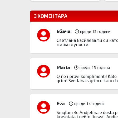
3 КОМЕНТАРА
Ебача
преди 15 години
Светлана Василева ти си ка
пиша глупости.
Maria
преди 15 години
Q ne i pravi komplimenti! Kato 
grim!. Svetlana s grim e kato c
Eva
преди 14 години
Smqtam 4e Andjelina e dosta p
krasotata i,ne6to lipsva....And