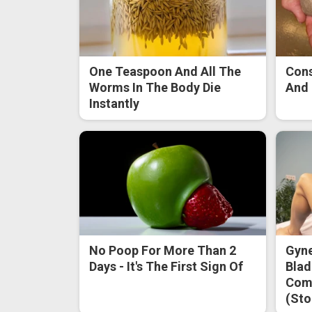
One Teaspoon And All The
Cons
Worms In The Body Die
And 
Instantly
No Poop For More Than 2
Gyne
Days - It's The First Sign Of
Blad
Come
(Sto