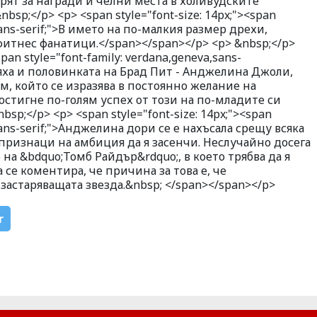
рят за награди и челни места в холивудските
bsp;</p> <p> <span style="font-size: 14px;"><span
,sans-serif;">В името на по-малкия размер дрехи,
 фитнес фанатици.</span></span></p> <p> &nbsp;</p>
span style="font-family: verdana,geneva,sans-
яха и половинката на Брад Пит - Анджелина Джоли,
м, който се изразява в постоянно желание на
остигне по-голям успех от този на по-младите си
sp;</p> <p> <span style="font-size: 14px;"><span
,sans-serif;">Анджелина дори се е нахъсала срещу всяка
признаци на амбиция да я засенчи. Неслучайно досега
а &bdquo;Томб Райдър&rdquo;, в което трябва да я
се коментира, че причина за това е, че
застаряващата звезда.&nbsp; </span></span></p>
r