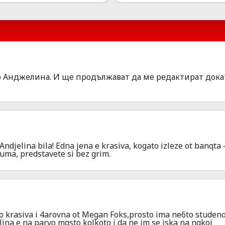
то Анджелина. И ще продължават да ме редактират дока
Andjelina bila! Edna jena e krasiva, kogato izleze ot banqta 
huma, predstavete si bez grim.
o krasiva i 4arovna ot Megan Foks,prosto ima ne6to studeno
jelina e na parvo mqsto kolkoto i da ne im se iska na nqkoi