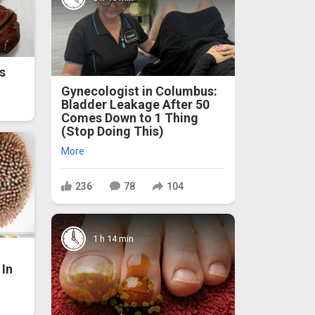
s
Gynecologist in Columbus:
Bladder Leakage After 50
Comes Down to 1 Thing
(Stop Doing This)
More
236
78
104
1 h 14 min
In