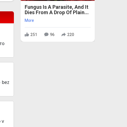
Fungus Is A Parasite, And It
Dies From A Drop Of Plain...
More
251
96
220
то
- bez
 v