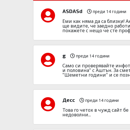
ASDASd
преди 14 години
Еми как няма да са близки! 
ще видите, че заедно работи
покажете с нещо че сте про
g
преди 14 години
Само си проверявайте инфото
и половина" с Аштън. За сме
"Шеметни години" и се позна
Десс
преди 14 години
Това го четох в чужд сайт бе
недоволни...