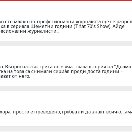
Ако сте малко по-професионални журналята ще се разро
ха в сериала Шеметни години (That 70's Show). Айде
фесионални журналисти...
. Въпросната актриса не е участвала в серия на "Двам
тка на това са снимали сериал преди доста години -
ват от него.
 хора, просто е преведено,трябва ли да знаят всичко, ам