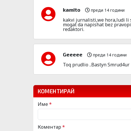
kamito
преди 14 години
kakvi jurnalisti,we hora,ludi l
mogat da napishat bez pravopis
redaktori.
Geeeee
преди 14 години
Toq prudlio ..Bastyn Smrud4ur ka
КОМЕНТИРАЙ
Име
*
Коментар
*