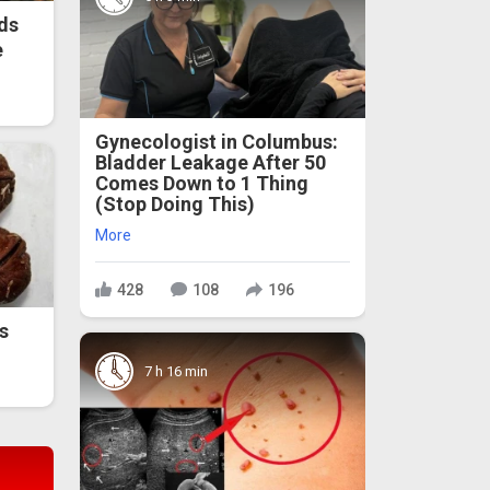
ds
e
Gynecologist in Columbus:
Bladder Leakage After 50
Comes Down to 1 Thing
(Stop Doing This)
More
428
108
196
s
7 h 16 min