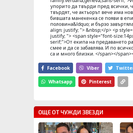
family:verdana,geneva,sans-serif;
упорито да твърди пред всички, ч
твърдят, че актьорът вече има но
бившата манекенка се появи в еп
половина&ldquo; и бързо завъртяла 
align: justify; "> &nbsp;</p> <p style=
justify; "> <span style="font-size:14
serif;">От екипа на предаването р
смее и да се забавлява. И по всичк
са и много близки. </span></span>
Facebook
Viber
Тwitte
Whatsapp
Pinterest
ОЩЕ ОТ ЧУЖДИ ЗВЕЗДИ