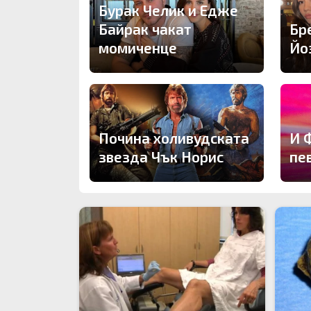
Бурак Челик и Едже
Байрак чакат
Бр
момиченце
Йо
Почина холивудската
И 
звезда Чък Норис
пе