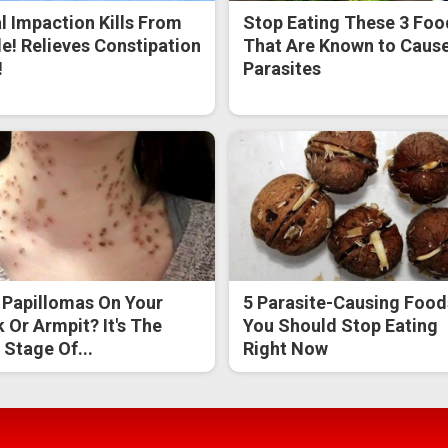
l Impaction Kills From
Stop Eating These 3 Foo
de! Relieves Constipation
That Are Known to Caus
!
Parasites
 Papillomas On Your
5 Parasite-Causing Food
 Or Armpit? It's The
You Should Stop Eating
t Stage Of...
Right Now