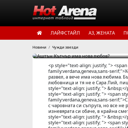
Холивудският актьор Аш
вече има нова любима.
има нова любовница и т
ЛАЙФСТАЙЛ
АЗ, ЖЕНАТА
П
американските таблоид
HotArena.net
15:30 | 29 ное 
Новини
Чужди звезди
<p style="text-align: justify; "> <spa
family:verdana,geneva,sans-serif;
развел, а вече има нова любима.
любовница и тя не е Сара Лий, пи
style="text-align: justify; "> &nbsp;</
style="text-align: justify; "> <span s
family:verdana,geneva,sans-serif;
с чаровната си съпруга, но все не
изневярата си обаче, в крайна смет
style="text-align: justify; "> &nbsp;</
style="text-align: justify; "> <span s