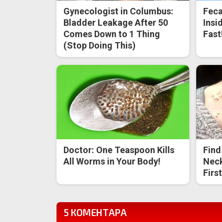
Gynecologist in Columbus:
Feca
Bladder Leakage After 50
Insi
Comes Down to 1 Thing
Fast
(Stop Doing This)
Doctor: One Teaspoon Kills
Find
All Worms in Your Body!
Neck
Firs
5 КОМЕНТАРА