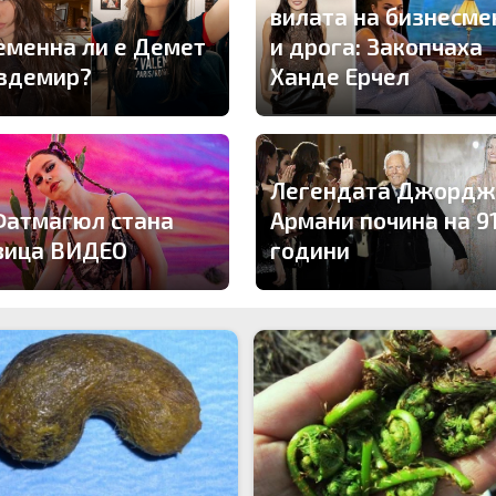
вилата на бизнесме
еменна ли е Демет
и дрога: Закопчаха
здемир?
Ханде Ерчел
Легендата Джордж
Фатмагюл стана
Армани почина на 9
вица ВИДЕО
години