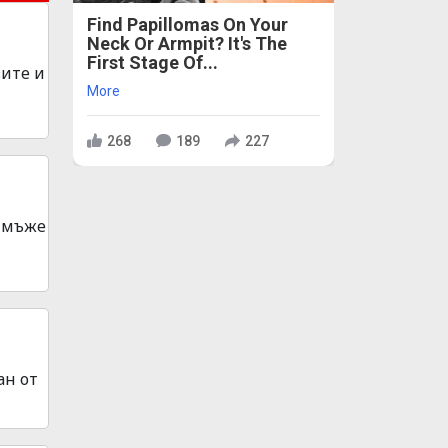
Find Papillomas On Your
Neck Or Armpit? It's The
First Stage Of...
вите и
More
268
189
227
а мъже
ан от