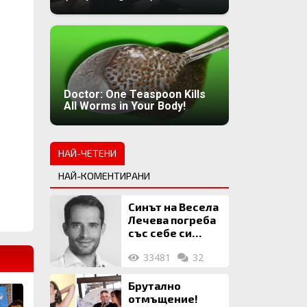
Doctor: One Teaspoon Kills
All Worms in Your Body!
НАЙ-ЧЕТЕНИ
НАЙ-КОМЕНТИРАНИ
Синът на Весела
Лечева погреба
със себе си
биткойни за 2
33481
32
млн. евро
Брутално
отмъщение!