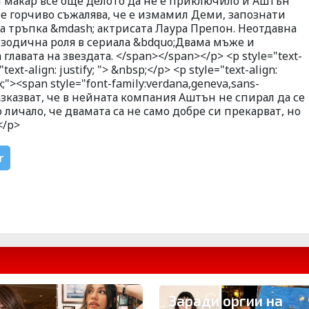
">И макар все още делото да не е приключило и Аштън
е горчиво съжалява, че е измамил Деми, запознати
ва тръпка &mdash; актрисата Лаура Препон. Неотдавна
изодична роля в сериала &bdquo;Двама мъже и
главата на звездата. </span></span></p> <p style="text-
"text-align: justify; "> &nbsp;</p> <p style="text-align:
px;"><span style="font-family:verdana,geneva,sans-
азказват, че в нейната компания Аштън не спирал да се
о личало, че двамата са не само добре си прекарват, но
</p>
r
Заради оргии на