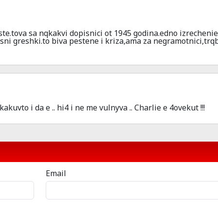
i ste.tova sa nqkakvi dopisnici ot 1945 godina.edno izrecheni
ni greshki.to biva pestene i kriza,ama za negramotnici,trq
kuvto i da e .. hi4 i ne me vulnyva .. Charlie e 4ovekut !!!
Email