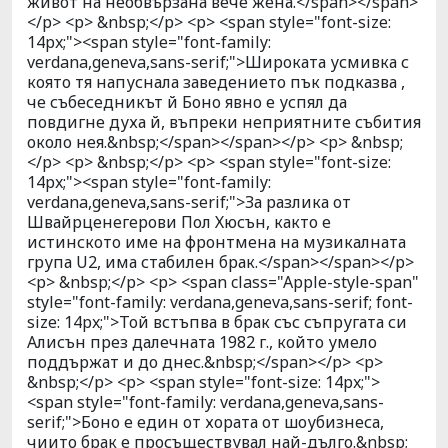
живот на необвързана вече жена.</span></span>
</p> <p> &nbsp;</p> <p> <span style="font-size:
14px;"><span style="font-family:
verdana,geneva,sans-serif;">Широката усмивка с
която тя напуснала заведението пък подказва ,
че събеседникът й Боно явно е успял да
повдигне духа й, въпреки неприятните събития
около нея.&nbsp;</span></span></p> <p> &nbsp;
</p> <p> &nbsp;</p> <p> <span style="font-size:
14px;"><span style="font-family:
verdana,geneva,sans-serif;">За разлика от
Швайрценегерови Пол Хюсън, както е
истинското име на фронтмена на музикалната
група U2, има стабилен брак.</span></span></p>
<p> &nbsp;</p> <p> <span class="Apple-style-span"
style="font-family: verdana,geneva,sans-serif; font-
size: 14px;">Той встъпва в брак със съпругата си
Алисън през далечната 1982 г., който умело
поддържат и до днес.&nbsp;</span></p> <p>
&nbsp;</p> <p> <span style="font-size: 14px;">
<span style="font-family: verdana,geneva,sans-
serif;">Боно е един от хората от шоубизнеса,
чиито брак е просъществувал най-дълго.&nbsp;