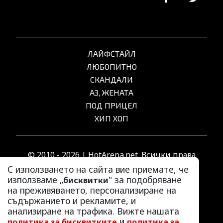
ЛАЙФСТАЙЛ
ЛЮБОПИТНО
СКАНДАЛИ
АЗ, ЖЕНАТА
ПОД ПРИЦЕЛ
ХИП ХОП
© 2010 - 2026 | HotArena.net. Всички права
запазени.
С използването на сайта вие приемате, че
използваме „
" за подобряване
бисквитки
на преживяването, персонализиране на
РЕКЛАМА
съдържанието и рекламите, и
КОНТАКТИ
анализиране на трафика. Вижте нашата
и
политика за бисквитките
политика за
ОБЩИ УСЛОВИЯ