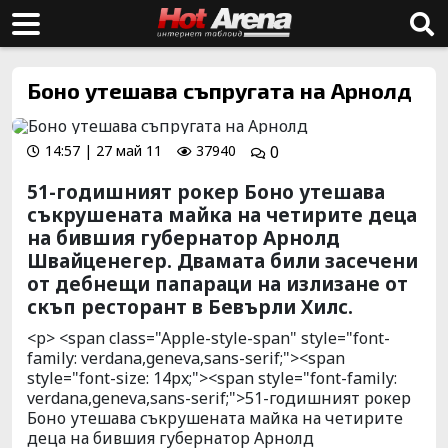
Боно утешава съпругата на Арнолд
14:57 | 27 май 11
37940
0
51-годишният рокер Боно утешава
съкрушената майка на четирите деца
на бившия губернатор Арнолд
Швайценегер. Двамата били засечени
от дебнещи папараци на излизане от
скъп ресторант в Бевърли Хилс.
<p> <span class="Apple-style-span" style="font-
family: verdana,geneva,sans-serif;"><span
style="font-size: 14px;"><span style="font-family:
verdana,geneva,sans-serif;">51-годишният рокер
Боно утешава съкрушената майка на четирите
деца на бившия губернатор Арнолд