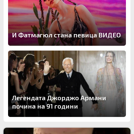
И Фатмагюл стана певица ВИДЕО
Легендата Джорджо Армани
почина на 91 години