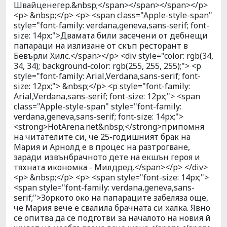
Швайценегер.&nbsp;</span></span></span></p>
<p> &nbsp;</p> <p> <span class="Apple-style-span"
style="font-family: verdana,geneva,sans-serif; font-
size: 14px;">Двамата били засечени от дебнещи
папараци на излизане от скъп ресторант в
Бевърли Хилс.</span></p> <div style="color: rgb(34,
34, 34); background-color: rgb(255, 255, 255);"> <p
style="font-family: Arial,Verdana,sans-serif; font-
size: 12px;"> &nbsp;</p> <p style="font-family:
Arial,Verdana,sans-serif; font-size: 12px;"> <span
class="Apple-style-span" style="font-family:
verdana,geneva,sans-serif; font-size: 14px;">
<strong>HotArena.net&nbsp;</strong>припомня
на читателите си, че 25-годишният брак на
Мария и Арнолд е в процес на разтрогване,
заради извънбрачното дете на екшън героя и
тяхната икономка - Милдред.</span></p> </div>
<p> &nbsp;</p> <p> <span style="font-size: 14px;">
<span style="font-family: verdana,geneva,sans-
serif;">Зоркото око на папараците забеляза още,
че Мария вече е свалила брачната си халка. Явно
се опитва да се подготви за началото на новия й