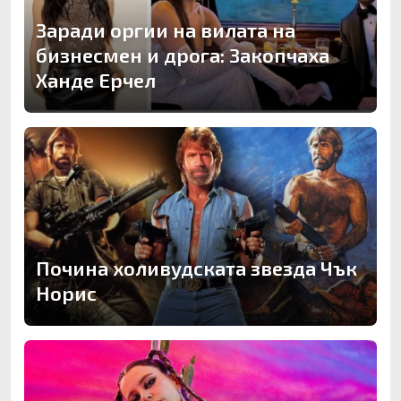
Заради оргии на вилата на
бизнесмен и дрога: Закопчаха
Ханде Ерчел
Почина холивудската звезда Чък
Норис