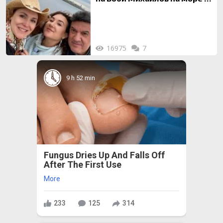
майка си
16975
7
9 h 52 min
Fungus Dries Up And Falls Off
After The First Use
More
233
125
314