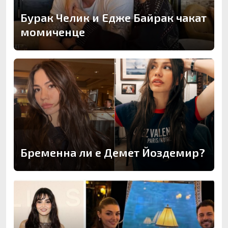
Бурак Челик и Едже Байрак чакат
момиченце
Бременна ли е Демет Йоздемир?