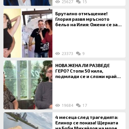
25627
15
Брутално отмъщение!
Глория развя мръсното
бельо на Илия: Ожени се за
120 кг жена, заряза Симона,
за да гледа чуждо дете!
23373
9
НОВА ЖЕНА ЛИ РАЗВЕДЕ
ГЕРО? Стопи 50 кила,
подмлади се и сложи край
на 20-годишен брак
19684
17
4 месеца след трагедията:
Елинор се показа! Щерката
на Боби Михайлов на море с