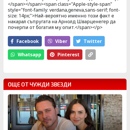
</span></span><span class="Apple-style-span"
style="font-family: verdana,geneva,sans-serif; font-
size: 14px;">Най-вероятно именно този факт е
накарал съпругата на Арнолд Шварценегер да
почерпи от богатия му опит.</span></p>
Facebook
Viber
Тwitter
Whatsapp
Pinterest
ОЩЕ ОТ ЧУЖДИ ЗВЕЗДИ