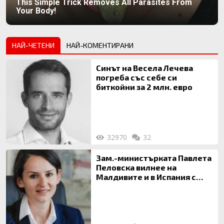
This Simple Trick Removes All Parasites From
Your Body!
НАЙ-ЧЕТЕНИ
НАЙ-КОМЕНТИРАНИ
Синът на Весела Лечева
погреба със себе си
биткойни за 2 млн. евро
32970
32
Зам.-министърката Павлета
Пеловска вилнее на
Малдивите и в Испания с
богата любовница – брокер
на недвижими имоти