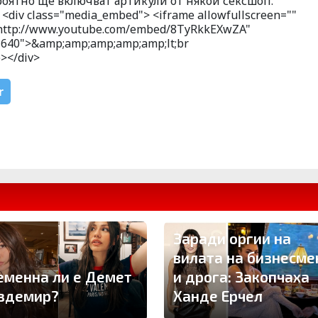
роятно ще включват артикули от някой сексшоп.
<div class="media_embed"> <iframe allowfullscreen=""
"http://www.youtube.com/embed/8TyRkkEXwZA"
="640">&amp;amp;amp;amp;amp;lt;br
></div>
r
Заради оргии на
вилата на бизнесме
еменна ли е Демет
и дрога: Закопчаха
здемир?
Ханде Ерчел