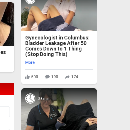
Gynecologist in Columbus:
Bladder Leakage After 50
Comes Down to 1 Thing
ves
(Stop Doing This)
More
500
190
174
28 min