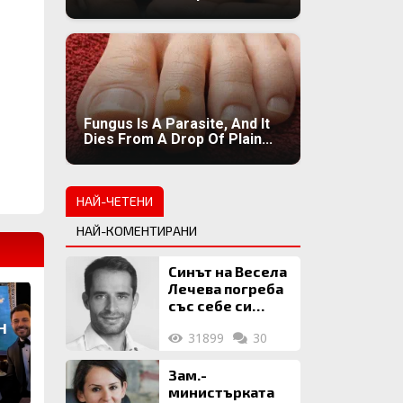
Fungus Is A Parasite, And It
Dies From A Drop Of Plain...
НАЙ-ЧЕТЕНИ
НАЙ-КОМЕНТИРАНИ
Синът на Весела
Лечева погреба
със себе си
биткойни за 2
н
31899
30
млн. евро
Зам.-
министърката