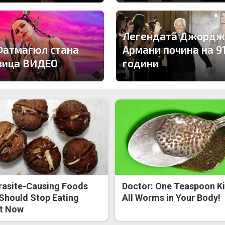
Легендата Джордж
Фатмагюл стана
Армани почина на 9
вица ВИДЕО
години
rasite-Causing Foods
Doctor: One Teaspoon Ki
Should Stop Eating
All Worms in Your Body!
t Now