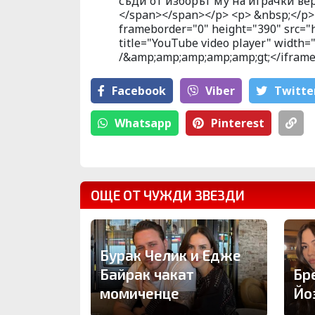
съди от изборът му на играчки ве
</span></span></p> <p> &nbsp;</p> 
frameborder="0" height="390" src=
title="YouTube video player" width
/&amp;amp;amp;amp;amp;gt;</iframe
Facebook
Viber
Тwitte
Whatsapp
Pinterest
ОЩЕ ОТ ЧУЖДИ ЗВЕЗДИ
Бурак Челик и Едже
Байрак чакат
Бр
момиченце
Йо