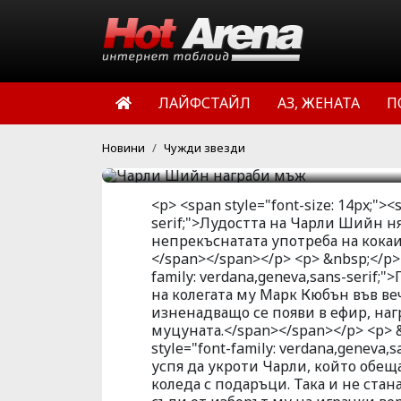
На актьора изглежда не
мацки и започна да им 
участие във вечерното 
ЛАЙФСТАЙЛ
АЗ, ЖЕНАТА
П
страстна френска целув
HotArena.net
15:05 | 24 мар 
Новини
Чужди звезди
<p> <span style="font-size: 14px;"><
serif;">Лудостта на Чарли Шийн н
непрекъснатата употреба на кокаи
</span></span></p> <p> &nbsp;</p> <
family: verdana,geneva,sans-serif
на колегата му Марк Кюбън във в
изненадващо се появи в ефир, наг
муцуната.</span></span></p> <p> &n
style="font-family: verdana,geneva
успя да укроти Чарли, който обещ
коледа с подаръци. Така и не стан