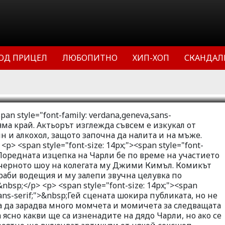
 му стига вниманието на три секси
кръшка с ... мъже. По време на
шоу на свой колега той го награби в
ОД ПРИЦЕЛ
ЛЮБОПИТНО
ХИП-ХОП
СКАНДАЛ
ка.
11
26894
0
span style="font-family: verdana,geneva,sans-
яма край. Актьорът изглежда съвсем е изкукал от
н и алкохол, защото започна да налита и на мъже.
p> <span style="font-size: 14px;"><span style="font-
;">Поредната изцепка на Чарли бе по време на участието
ечерното шоу на колегата му Джими Кимъл. Комикът
раби водещия и му залепи звучна целувка по
bsp;</p> <p> <span style="font-size: 14px;"><span
,sans-serif;">&nbsp;Гей сцената шокира публиката, но не
а да зарадва много момчета и момичета за следващата
а ясно какви ще са изненадите на дядо Чарли, но ако се