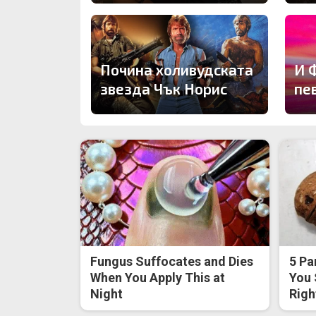
Почина холивудската
И 
звезда Чък Норис
пе
Fungus Suffocates and Dies
5 Pa
When You Apply This at
You 
Night
Righ