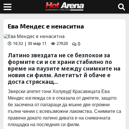
Ева Мендес е ненаситна
16:32 | 30 мар 11
27020
0
Латино звездата не се безпокои за
формите си и се храни стабилно по
време на паузите между снимките на
новия си филм. Апетитът й обаче е
доста стряскащ...
Зверски апетит гони Холувуд! Красавицата Ева
Мендес изглежда се е отказала от диетите, защото
бе засечена от папараци да мъкне две огромни
пълни чинии с всевъзможни лакомства. Снимките са
правени докато латино дивата е на снимачната
площадка на последния си филм.