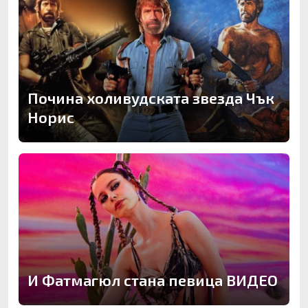
Почина холивудската звезда Чък
Норис
И Фатмагюл стана певица ВИДЕО