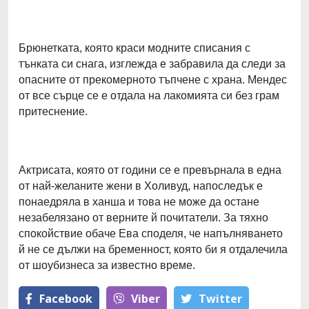
Брюнетката, която краси модните списания с
тънката си снага, изглежда е забравила да следи за
опасните от прекомерното тъпчене с храна. Мендес
от все сърце се е отдала на лакомията си без грам
притеснение.
Актрисата, която от години се е превърнала в една
от най-желаните жени в Холивуд, напоследък е
понаедряла в ханша и това не може да остане
незабелязано от верните й почитатели. За тяхно
спокойствие обаче Ева споделя, че напълняването
й не се дължи на бременност, която би я отдалечила
от шоубизнеса за известно време.
Facebook
Viber
Тwitter