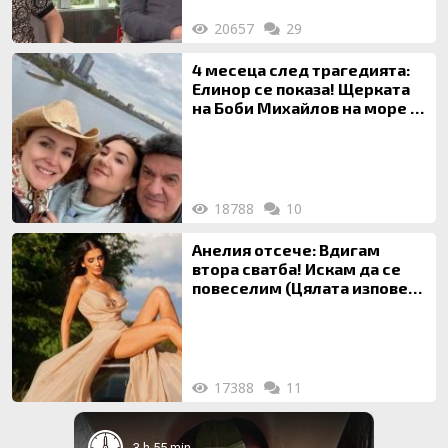
20657
29
4 месеца след трагедията:
Елинор се показа! Щерката
на Боби Михайлов на море с
майка си
18788
10
Анелия отсече: Вдигам
втора сватба! Искам да се
повеселим (Цялата изповед
ТУК)
17388
11
3 h 55 min