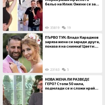
бельо на Илия: Ожени се за
120 кг жена, заряза Симона,
за да гледа чуждо дете!
35819
19
ПЪРВО ТУК: Владо Караджов
заряза жена си заради друга,
показа я на снимка! Цвети:
Ти си фалшив герой!
23163
5
НОВА ЖЕНА ЛИ РАЗВЕДЕ
ГЕРО? Стопи 50 кила,
подмлади се и сложи край
на 20-годишен брак