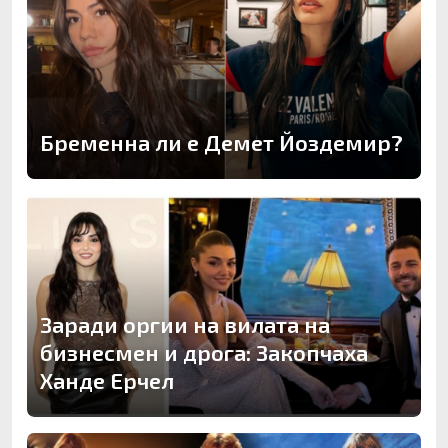
Бременна ли е Демет Йоздемир?
Заради оргии на вилата на
бизнесмен и дрога: Закопчаха
Ханде Ерчел