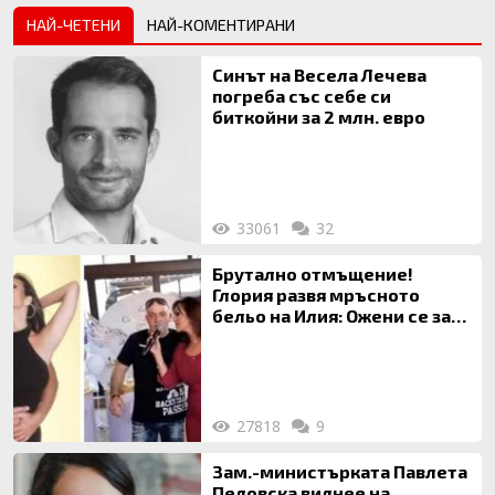
НАЙ-ЧЕТЕНИ
НАЙ-КОМЕНТИРАНИ
Синът на Весела Лечева
погреба със себе си
биткойни за 2 млн. евро
33061
32
Брутално отмъщение!
Глория развя мръсното
бельо на Илия: Ожени се за
120 кг жена, заряза Симона,
за да гледа чуждо дете!
27818
9
Зам.-министърката Павлета
Пеловска вилнее на