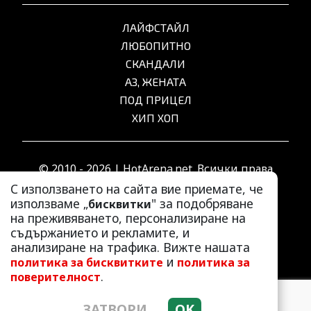
ЛАЙФСТАЙЛ
ЛЮБОПИТНО
СКАНДАЛИ
АЗ, ЖЕНАТА
ПОД ПРИЦЕЛ
ХИП ХОП
© 2010 - 2026 | HotArena.net. Всички права
запазени.
С използването на сайта вие приемате, че
използваме „
" за подобряване
бисквитки
на преживяването, персонализиране на
РЕКЛАМА
съдържанието и рекламите, и
КОНТАКТИ
анализиране на трафика. Вижте нашата
и
политика за бисквитките
политика за
ОБЩИ УСЛОВИЯ
.
поверителност
ПОЛИТИКА ЗА ПОВЕРИТЕЛНОСТ
ПОЛИТИКА ЗА БИСКВИТКИТЕ
ЗАТВОРИ
OK