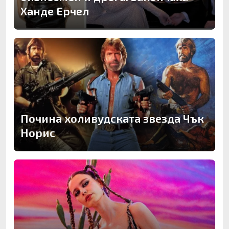
Ханде Ерчел
Почина холивудската звезда Чък
Норис