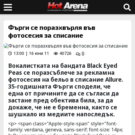
Фърги се поразхвърля във
фотосесия за списание
13:00 | 16 юни 11
40726
0
Вокалистката на бандата Black Eyed
Peas се поразсъблече за рекламна
фотосесия на бельо в списание Allure.
35-годишната Фърги сподели, че
една от причините да се съгласи да
застане пред обектива била, за да
докаже, че не е бременна, както се
шушкало из медиите напоследък.
<p> <span class="Apple-style-span" style="font-
family: verdana, geneva, sans-serif; font-size: 14px;