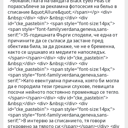
">Вокалистката на бандата Black Eyed Peas се
поразсъблече за рекламна фотосесия на бельо в
списание &quot;Allure&quot;.</span></p> <div>
&nbsp;</div> <div> &nbsp;</div> <div
id="cke_pastebin"> <span style="font-size:14px;">
<span style="font-family:verdana,geneva,sans-
serif;">35-годишната Фърги сподели, че една от
причините да се съгласи да застане пред
обектива била, за да докаже, че не е бременна,
както се шушкало из медиите напоследък.
</span></span></div> <div id="cke_pastebin">
&nbsp;</div> <div> &nbsp;</div> <div
id="cke_pastebin"> <span style="font-size:14px;">
<span style="font-family:verdana,geneva,sans-
serif;">Като евентуална причина, която би могла
да е породила тези грешни слухове, певицата
посочи нейното постоянно променящо се тегло.
</span></span></div> <div id="cke_pastebin">
&nbsp;</div> <div> &nbsp;</div> <div
id="cke_pastebin"> <span style="font-size:14px;">
<span style="font-family:verdana,geneva,sans-
serif;">В интервю за списанието, тя говори
откровено за тялото си:</span></span></div> <div