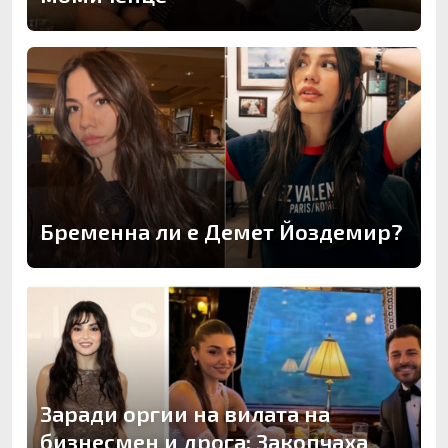
Бременна ли е Демет Йоздемир?
Заради оргии на вилата на
бизнесмен и дрога: Закопчаха