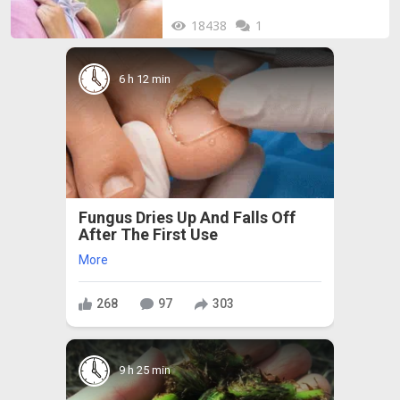
18438
1
6 h 12 min
Fungus Dries Up And Falls Off
After The First Use
More
268
97
303
9 h 25 min