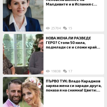
Малдивите и в Испания с
богата любовница – брокер
на недвижими имоти
25704
15
НОВА ЖЕНА ЛИ РАЗВЕДЕ
ГЕРО? Стопи 50 кила,
подмлади се и сложи край
на 20-годишен брак
19838
17
ПЪРВО ТУК: Владо Караджов
заряза жена си заради друга,
показа я на снимка! Цвети:
Ти си фалшив герой!