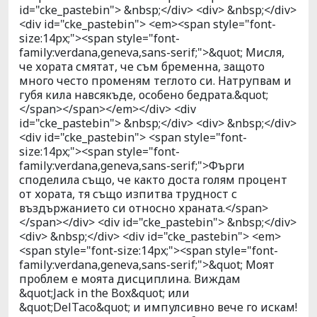
id="cke_pastebin"> &nbsp;</div> <div> &nbsp;</div>
<div id="cke_pastebin"> <em><span style="font-
size:14px;"><span style="font-
family:verdana,geneva,sans-serif;">&quot; Мисля,
че хората смятат, че съм бременна, защото
много често променям теглото си. Натрупвам и
губя кила навсякъде, особено бедрата.&quot;
</span></span></em></div> <div
id="cke_pastebin"> &nbsp;</div> <div> &nbsp;</div>
<div id="cke_pastebin"> <span style="font-
size:14px;"><span style="font-
family:verdana,geneva,sans-serif;">Фърги
споделила също, че както доста голям процент
от хората, тя също изпитва трудност с
въздържанието си относно храната.</span>
</span></div> <div id="cke_pastebin"> &nbsp;</div>
<div> &nbsp;</div> <div id="cke_pastebin"> <em>
<span style="font-size:14px;"><span style="font-
family:verdana,geneva,sans-serif;">&quot; Моят
проблем е моята дисциплина. Виждам
&quot;Jack in the Box&quot; или
&quot;DelTaco&quot; и импулсивно вече го искам!