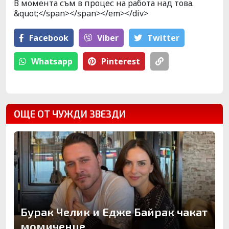
В момента съм в процес на работа над това.
&quot;</span></span></em></div>
Facebook
Viber
Тwitter
Whatsapp
Pinterest
ОЩЕ ОТ ЧУЖДИ ЗВЕЗДИ
Бурак Челик и Едже Байрак чакат
момиченце