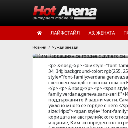
Фактът, че най-фотогр
оказва това на Ким Кар
Изглежда, че не само ф
поддържаните й задни ч
ЛАЙФСТАЙЛ
АЗ, ЖЕНАТА
П
харесва формата му и ч
HotArena.net
15:09 | 06 юни 
Новини
Чужди звезди
<p> &nbsp;</p> <div style="font-family
34, 34); background-color: rgb(255, 2
style="font-family:verdana,geneva,
световен мащаб се оказва това на
</p> <p> &nbsp;</p> <p> <span style=
family:verdana,geneva,sans-serif;
поддържаните й задни части. Сама
ужасно много се гордее с него.</sp
size:14px;"><span style="font-famil
корицата на австралийското списа
издание, Ким за пореден път отре