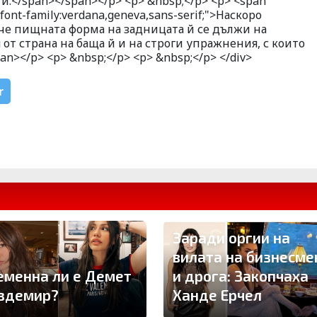
й.</span></span></p> <p> &nbsp;</p> <p> <span
"font-family:verdana,geneva,sans-serif;">Наскоро
 че пищната форма на задницата й се дължи на
 от страна на баща й и на строги упражнения, с които
an></p> <p> &nbsp;</p> <p> &nbsp;</p> </div>
r
Заради оргии на
вилата на бизнесме
еменна ли е Демет
и дрога: Закопчаха
здемир?
Ханде Ерчел