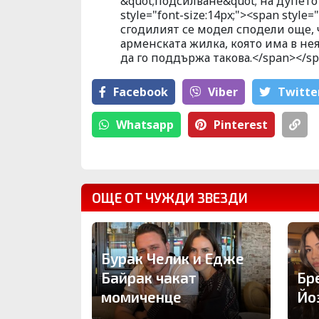
&quot;подсилване&quot; на дупето 
style="font-size:14px;"><span style=
сгодилият се модел сподели още,
арменската жилка, която има в нея
да го поддържа такова.</span></sp
Facebook
Viber
Тwitte
Whatsapp
Pinterest
ОЩЕ ОТ ЧУЖДИ ЗВЕЗДИ
Бурак Челик и Едже
Байрак чакат
Бр
момиченце
Йо