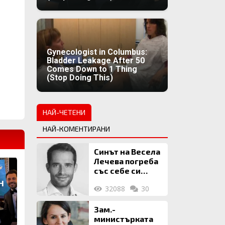
Gynecologist in Columbus:
Bladder Leakage After 50
Comes Down to 1 Thing
(Stop Doing This)
НАЙ-ЧЕТЕНИ
НАЙ-КОМЕНТИРАНИ
Синът на Весела
Лечева погреба
със себе си
биткойни за 2
н
32088
30
млн. евро
Зам.-
министърката