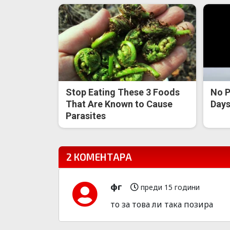
Stop Eating These 3 Foods
No P
That Are Known to Cause
Days 
Parasites
2 КОМЕНТАРА
фг
преди 15 години
то за това ли така позира