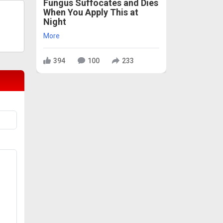
Fungus Suffocates and Dies
When You Apply This at
Night
More
394
100
233