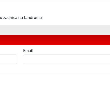
avo zadnica na fandroma!
Email