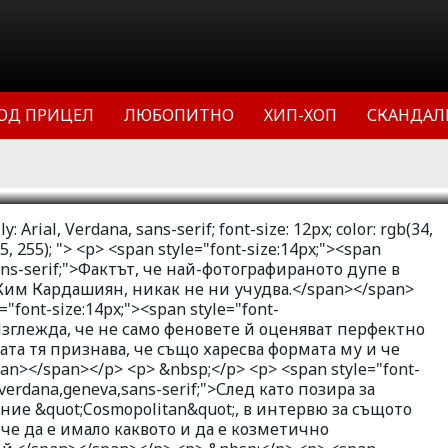
афираното дупе в световен мащаб се
дашиян, никак не ни учудва.
еновете й оценяват перфектно
асти. Самата тя признава, че също
ОД ПРИЦЕЛ
ЛЮБОПИТНО
ХИП-ХОП
СКАНДАЛ
е ужасно много се гордее с него.
11
61320
2
: Arial, Verdana, sans-serif; font-size: 12px; color: rgb(34,
55, 255); "> <p> <span style="font-size:14px;"><span
sans-serif;">Фактът, че най-фотографираното дупе в
 Ким Кардашиян, никак не ни учудва.</span></span>
"font-size:14px;"><span style="font-
">Изглежда, че не само феновете й оценяват перфектно
та тя признава, че също харесва формата му и че
an></span></p> <p> &nbsp;</p> <p> <span style="font-
y:verdana,geneva,sans-serif;">След като позира за
ние &quot;Cosmopolitan&quot;, в интервю за същото
че да е имало каквото и да е козметично