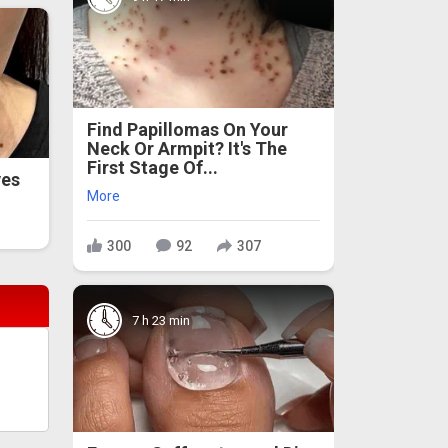
Find Papillomas On Your
Neck Or Armpit? It's The
First Stage Of...
ves
More
300
92
307
7 h 23 min