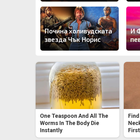
Почина холивудската
И 
звезда Чък Норис
пе
One Teaspoon And All The
Find
Worms In The Body Die
Neck
Instantly
Firs