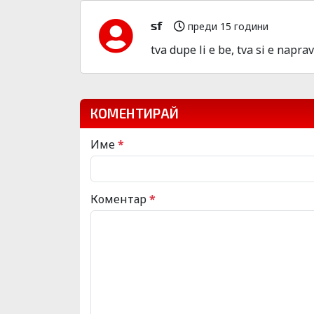
sf
преди 15 години
tva dupe li e be, tva si e napr
КОМЕНТИРАЙ
Име
*
Коментар
*