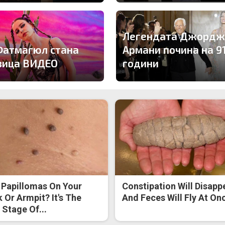
Легендата Джордж
Фатмагюл стана
Армани почина на 9
вица ВИДЕО
години
 Papillomas On Your
Constipation Will Disapp
 Or Armpit? It's The
And Feces Will Fly At On
t Stage Of...