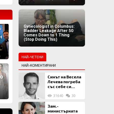
Gynecologist in Columbus:
Bladder Leakage After 50
Comes Down to 1 Thing
н
(Stop Doing This)
НАЙ-ЧЕТЕНИ
НАЙ-КОМЕНТИРАНИ
о
Синът на Весела
Лечева погреба
1
със себе си
биткойни за 2
31640
30
млн. евро
Зам.-
министърката