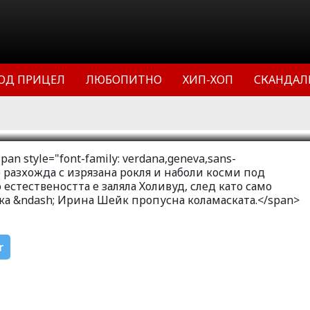
осми под мишниците
рли си има недостатъци като всяка
ОД ПРИЦЕЛ
ЛЮБОПИТНО
ХИП-ХОП
СКАНДАЛ
11
57043
0
span style="font-family: verdana,geneva,sans-
се разхожда с изрязана рокля и наболи косми под
стествеността е заляла Холивуд, след като само
а &ndash; Ирина Шейк пропусна коламаската.</span>
r