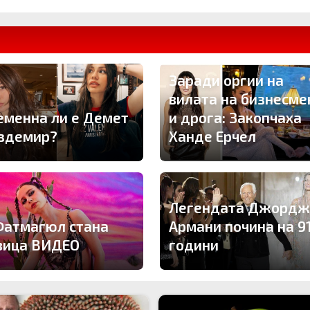
Заради оргии на
вилата на бизнесме
еменна ли е Демет
и дрога: Закопчаха
здемир?
Ханде Ерчел
Легендата Джордж
Фатмагюл стана
Армани почина на 9
вица ВИДЕО
години