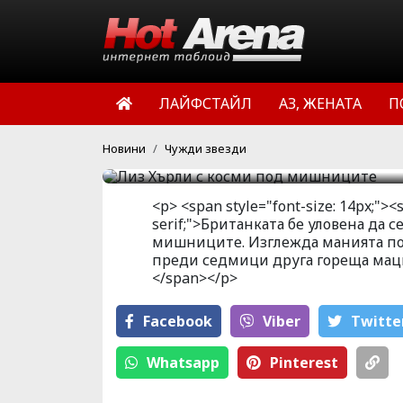
Лиз Хърли с к
Секси актрисата Лиз Хъ
ЛАЙФСТАЙЛ
АЗ, ЖЕНАТА
П
жена.
HotArena.net
13:39 | 20 мар 
Новини
Чужди звезди
<p> <span style="font-size: 14px;"><
serif;">Британката бе уловена да 
мишниците. Изглежда манията по е
преди седмици друга гореща мацк
</span></p>
Facebook
Viber
Тwitte
Whatsapp
Pinterest