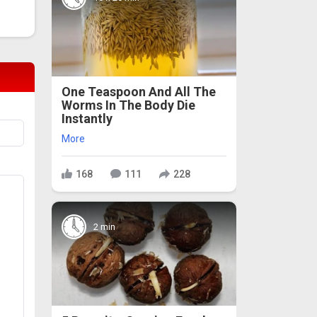
One Teaspoon And All The
Worms In The Body Die
Instantly
More
168
111
228
2 min