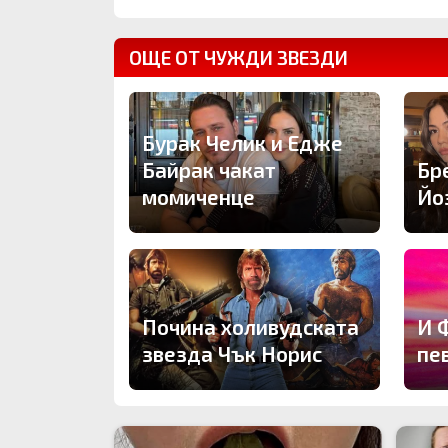
ОЩЕ ОТ ЧУЖДИ ЗВЕЗДИ
Бурак Челик и Едже
Байрак чакат
Бр
момиченце
Йо
Почина холивудската
И 
звезда Чък Норис
пе