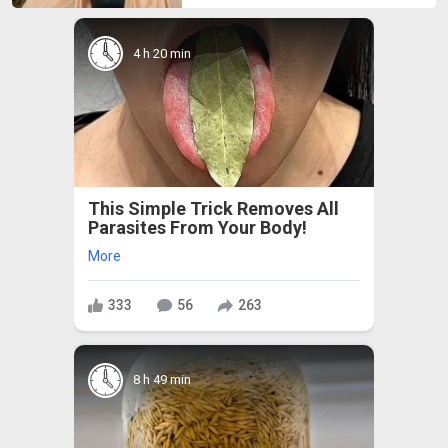
4 h 20 min
This Simple Trick Removes All
Parasites From Your Body!
More
333
56
263
8 h 49 min