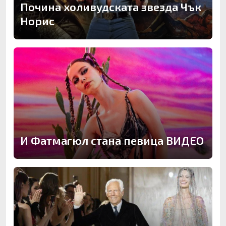
Почина холивудската звезда Чък
Норис
И Фатмагюл стана певица ВИДЕО