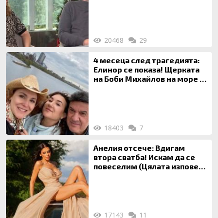
на 20-годишен брак
20468
29
4 месеца след трагедията:
Елинор се показа! Щерката
на Боби Михайлов на море с
майка си
18403
7
Анелия отсече: Вдигам
втора сватба! Искам да се
повеселим (Цялата изповед
ТУК)
17143
11