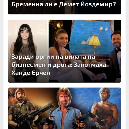
Бременна ли е Демет Йоздемир?
Заради оргии на вилата на
бизнесмен и дрога: Закопчаха
Ханде Ерчел