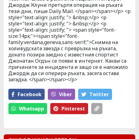
Джордж Клуни претърпя операция на ръката
тези дни, пише Daily Mail. </span></span></p> <p
style="text-align: justify; "> &nbsp;</p> <p
style="text-align: justify; "> &nbsp;</p> <p
style="text-align: justify; "> <span style="font-
size:14px;"><span style="font-
family:verdana,geneva,sans-serif;">Снимка на
холивудската звезда с превръзка на ръката,
докато позира заедно с известния спортист
Джонатан Огдън се появи в интернет. Какви са
причините за инцидента и защо се е наложило
Джордж да си оперира ръката, засега остава
загадка. </span></span></p>
Facebook
Viber
Тwitter
Whatsapp
Pinterest