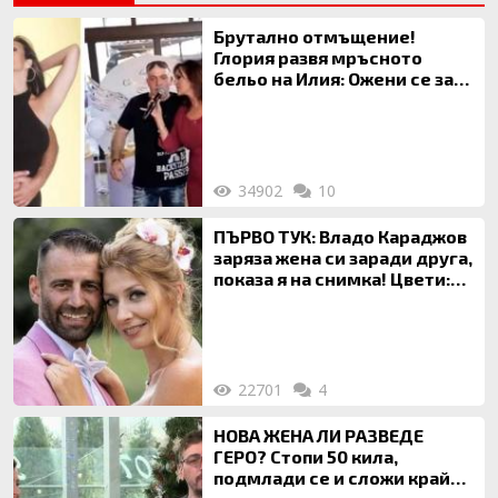
Брутално отмъщение!
Глория развя мръсното
бельо на Илия: Ожени се за
120 кг жена, заряза Симона,
за да гледа чуждо дете!
34902
10
ПЪРВО ТУК: Владо Караджов
заряза жена си заради друга,
показа я на снимка! Цвети:
Ти си фалшив герой!
22701
4
НОВА ЖЕНА ЛИ РАЗВЕДЕ
ГЕРО? Стопи 50 кила,
подмлади се и сложи край