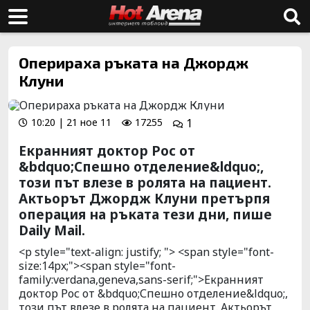
Оперираха ръката на Джордж
Клуни
10:20 | 21 ное 11
17255
1
Екранният доктор Рос от
&bdquo;Спешно отделение&ldquo;,
този път влезе в ролята на пациент.
Актьорът Джордж Клуни претърпя
операция на ръката тези дни, пише
Daily Mail.
<p style="text-align: justify; "> <span style="font-
size:14px;"><span style="font-
family:verdana,geneva,sans-serif;">Екранният
доктор Рос от &bdquo;Спешно отделение&ldquo;,
този път влезе в ролята на пациент. Актьорът