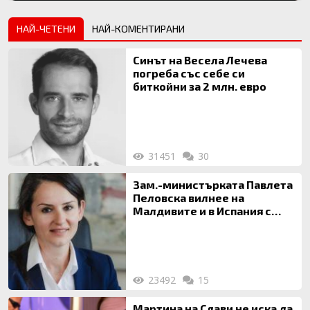
НАЙ-ЧЕТЕНИ
НАЙ-КОМЕНТИРАНИ
Синът на Весела Лечева
погреба със себе си
биткойни за 2 млн. евро
31451
30
Зам.-министърката Павлета
Пеловска вилнее на
Малдивите и в Испания с
богата любовница – брокер
на недвижими имоти
23492
15
Мартина на Слави не иска да