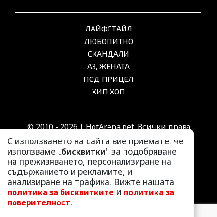
ЛАЙФСТАЙЛ
ЛЮБОПИТНО
СКАНДАЛИ
АЗ, ЖЕНАТА
ПОД ПРИЦЕЛ
ХИП ХОП
© 2010 - 2026 | HotArena.net. Всички права
запазени.
С използването на сайта вие приемате, че
използваме „
" за подобряване
бисквитки
на преживяването, персонализиране на
РЕКЛАМА
съдържанието и рекламите, и
КОНТАКТИ
анализиране на трафика. Вижте нашата
и
политика за бисквитките
политика за
ОБЩИ УСЛОВИЯ
.
поверителност
ПОЛИТИКА ЗА ПОВЕРИТЕЛНОСТ