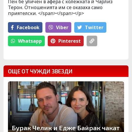
Пен бе уличен в афера с колежката й Чарлиз
Терон. Отношенията им се оказаха само
приятелски. </span></span></p>
Facebook
Viber
Тwitter
Whatsapp
Pinterest
ОЩЕ ОТ ЧУЖДИ ЗВЕЗДИ
Бурак Челик и Едже Байрак чакат