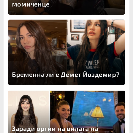
момиченце
Бременна ли е Демет Йоздемир?
Заради оргии на вилата на