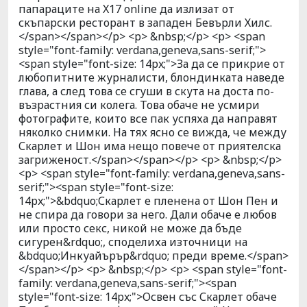
папараците на X17 online да излизат от
скъпарски ресторант в западен Бевърли Хилс.
</span></span></p> <p> &nbsp;</p> <p> <span
style="font-family: verdana,geneva,sans-serif;">
<span style="font-size: 14px;">За да се прикрие от
любопитните журналисти, блондинката наведе
глава, а след това се сгуши в скута на доста по-
възрастния си колега. Това обаче не усмири
фотографите, които все пак успяха да направят
няколко снимки. На тях ясно се вижда, че между
Скарлет и Шон има нещо повече от приятелска
загриженост.</span></span></p> <p> &nbsp;</p>
<p> <span style="font-family: verdana,geneva,sans-
serif;"><span style="font-size:
14px;">&bdquo;Скарлет е пленена от Шон Пен и
не спира да говори за него. Дали обаче е любов
или просто секс, никой не може да бъде
сигурен&rdquo;, споделиха източници на
&bdquo;Инкуайърър&rdquo; преди време.</span>
</span></p> <p> &nbsp;</p> <p> <span style="font-
family: verdana,geneva,sans-serif;"><span
style="font-size: 14px;">Освен със Скарлет обаче