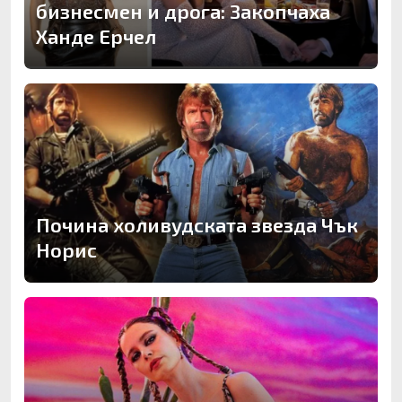
бизнесмен и дрога: Закопчаха
Ханде Ерчел
Почина холивудската звезда Чък
Норис