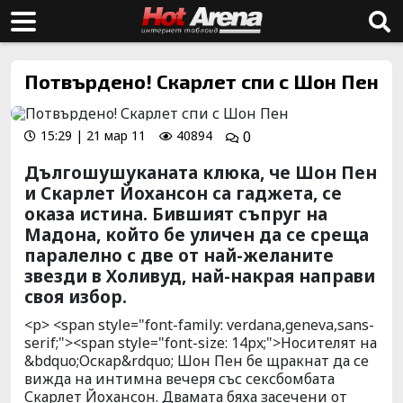
Потвърдено! Скарлет спи с Шон Пен
15:29 | 21 мар 11
40894
0
Дългошушуканата клюка, че Шон Пен
и Скарлет Йохансон са гаджета, се
оказа истина. Бившият съпруг на
Мадона, който бе уличен да се среща
паралелно с две от най-желаните
звезди в Холивуд, най-накрая направи
своя избор.
<p> <span style="font-family: verdana,geneva,sans-
serif;"><span style="font-size: 14px;">Носителят на
&bdquo;Оскар&rdquo; Шон Пен бе щракнат да се
вижда на интимна вечеря със сексбомбата
Скарлет Йохансон. Двамата бяха засечени от