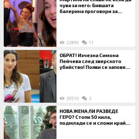
чува за него: Бившата
балерина проговори за
живота си с Дългия
22890
11
ОБРАТ! Изчезна Симона
Пейчева след зверското
убийство! Появи се заповед
за локализирането й
20510
2
НОВА ЖЕНА ЛИ РАЗВЕДЕ
ГЕРО? Стопи 50 кила,
подмлади се и сложи край
на 20-годишен брак