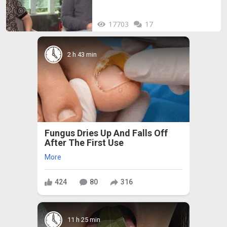
17703
17
2 h 43 min
Fungus Dries Up And Falls Off
After The First Use
More
424
80
316
11 h 25 min