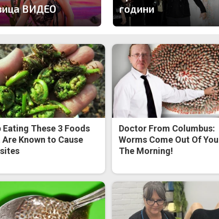
вица ВИДЕО
години
 Eating These 3 Foods
Doctor From Columbus:
 Are Known to Cause
Worms Come Out Of You 
sites
The Morning!