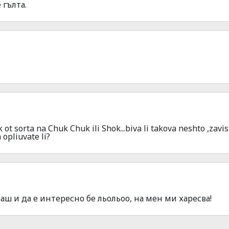
 гълта.
ik ot sorta na Chuk Chuk ili Shok...biva li takova neshto ,zavist
 opliuvate li?
 и да е интересно бе льольоо, на мен ми харесва!