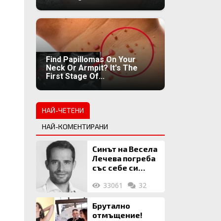
Find Papillomas On Your
Neck Or Armpit? It's The
First Stage Of...
НАЙ-ЧЕТЕНИ
НАЙ-КОМЕНТИРАНИ
Синът на Весела
Лечева погреба
със себе си
биткойни за 2
33061
32
млн. евро
Брутално
отмъщение!