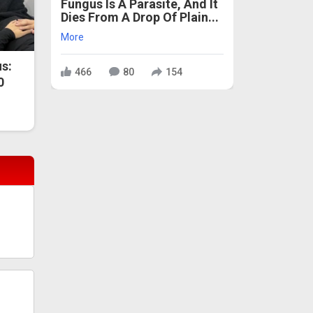
Fungus Is A Parasite, And It
Dies From A Drop Of Plain...
More
s:
466
80
154
0