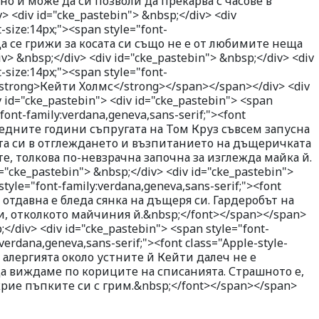
 и може да си позволи да прекарва с часове в
<div id="cke_pastebin"> &nbsp;</div> <div
-size:14px;"><span style="font-
>Да се грижи за косата си също не е от любимите неща
> &nbsp;</div> <div id="cke_pastebin"> &nbsp;</div> <div
-size:14px;"><span style="font-
><strong>Кейти Холмс</strong></span></span></div> <div
v id="cke_pastebin"> <div id="cke_pastebin"> <span
"font-family:verdana,geneva,sans-serif;"><font
следните години съпругата на Том Круз съвсем запусна
ята си в отглеждането и възпитанието на дъщеричката
е, толкова по-невзрачна започна за изглежда майка й.
="cke_pastebin"> &nbsp;</div> <div id="cke_pastebin">
style="font-family:verdana,geneva,sans-serif;"><font
а отдавна е бледа сянка на дъщеря си. Гардеробът на
, отколкото майчиния й.&nbsp;</font></span></span>
;</div> <div id="cke_pastebin"> <span style="font-
:verdana,geneva,sans-serif;"><font class="Apple-style-
 алергията около устните й Кейти далеч не е
да виждаме по кориците на списанията. Страшното е,
крие пъпките си с грим.&nbsp;</font></span></span>