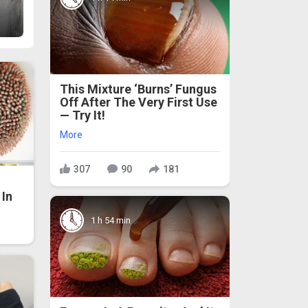
This Mixture ‘Burns’ Fungus
Off After The Very First Use
— Try It!
More
307
90
181
In
1 h 54 min