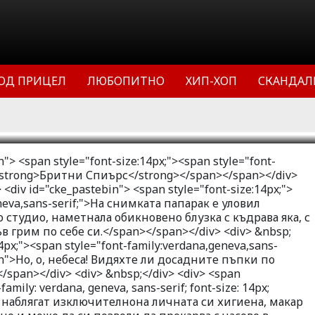
ите. Виж, когато холивудска звезда
на публично място - това си е чиста
. Представяме ви две от най-
личности в Холивуд, които често
ОД ПРИЦЕЛ
ЛЮБОПИТНО
ХИП-ХОП
СКАНДАЛ
издания зад Океана
11
56735
5
"> <span style="font-size:14px;"><span style="font-
"><strong>Бритни Спиърс</strong></span></span></div>
 <div id="cke_pastebin"> <span style="font-size:14px;">
eneva,sans-serif;">На снимката папарак е уловил
 студио, наметнала обикновено блузка с къдрава яка, с
в грим по себе си.</span></span></div> <div> &nbsp;
14px;"><span style="font-family:verdana,geneva,sans-
pan">Но, о, небеса! Видяхте ли досадните пъпки по
span></div> <div> &nbsp;</div> <div> <span
family: verdana, geneva, sans-serif; font-size: 14px;
 наблягат изключителнона личната си хигиена, макар