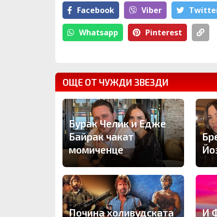
Facebook
Viber
Тwitte
Whatsapp
Pinterest
ОЩЕ ОТ ЧУЖДИ ЗВЕЗДИ
Бурак Челик и Едже
Байрак чакат
Бр
момиченце
Йо
Почина холивудската
И 