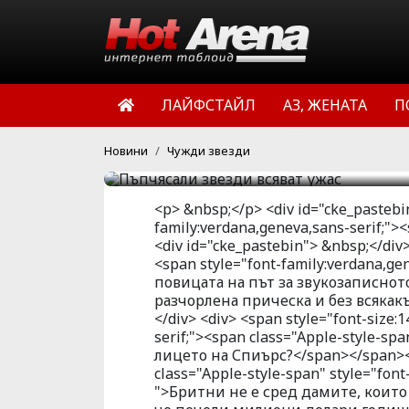
впечатления на останал
се появи по този начин 
далавера за папараците
немърливите известни 
ЛАЙФСТАЙЛ
АЗ, ЖЕНАТА
П
греят от булевардните 
HotArena.net
19:38 | 21 фев 
Новини
Чужди звезди
<p> &nbsp;</p> <div id="cke_pastebin
family:verdana,geneva,sans-serif;
<div id="cke_pastebin"> &nbsp;</div>
<span style="font-family:verdana,g
повицата на път за звукозаписното
разчорлена прическа и без всякакъ
</div> <div> <span style="font-size:
serif;"><span class="Apple-style-s
лицето на Спиърс?</span></span></
class="Apple-style-span" style="font-
">Бритни не е сред дамите, които