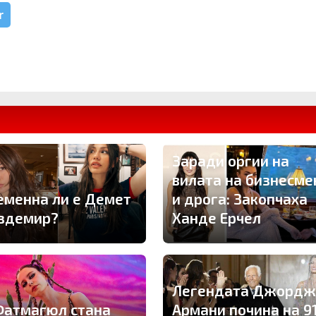
r
Заради оргии на
вилата на бизнесме
еменна ли е Демет
и дрога: Закопчаха
здемир?
Ханде Ерчел
Легендата Джордж
Фатмагюл стана
Армани почина на 9