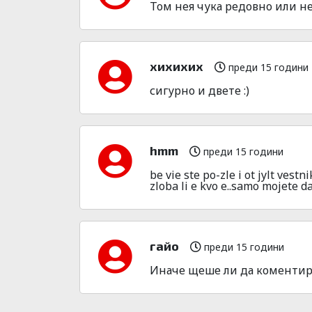
Том нея чука редовно или не
хихихих
преди 15 години
сигурно и двете :)
hmm
преди 15 години
be vie ste po-zle i ot jylt vestn
zloba li e kvo e..samo mojete da
гайо
преди 15 години
Иначе щеше ли да коментираш