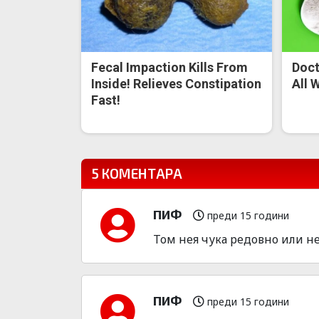
Fecal Impaction Kills From
Doct
Inside! Relieves Constipation
All 
Fast!
5 КОМЕНТАРА
ПИФ
преди 15 години
Том нея чука редовно или не
ПИФ
преди 15 години