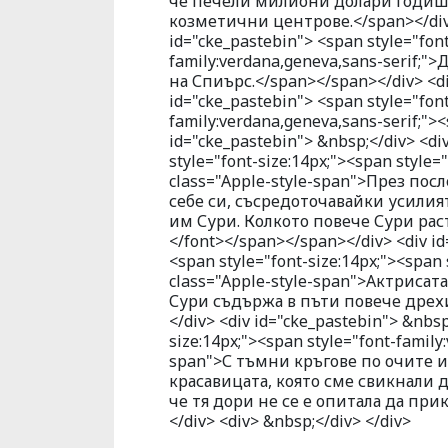
че печели милиони долари годишно
козметични центрове.</span></div> 
id="cke_pastebin"> <span style="font
family:verdana,geneva,sans-serif;"
на Спиърс.</span></span></div> <div
id="cke_pastebin"> <span style="font
family:verdana,geneva,sans-serif;"
id="cke_pastebin"> &nbsp;</div> <di
style="font-size:14px;"><span style=
class="Apple-style-span">През по
себе си, съсредоточавайки усили
им Сури. Колкото повече Сури раст
</font></span></span></div> <div id
<span style="font-size:14px;"><span 
class="Apple-style-span">Актрисат
Сури съдържа в пъти повече дрехи
</div> <div id="cke_pastebin"> &nbsp
size:14px;"><span style="font-family
span">С тъмни кръгове по очите и
красавицата, която сме свикнали 
че тя дори не се е опитала да при
</div> <div> &nbsp;</div> </div>