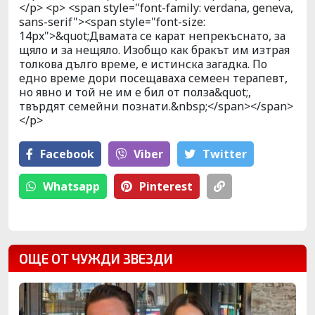
</p> <p> <span style="font-family: verdana, geneva,
sans-serif"><span style="font-size:
14px">&quot;Двамата се карат непрекъснато, за
щяло и за нещяло. Изобщо как бракът им изтрая
толкова дълго време, е истинска загадка. По
едно време дори посещаваха семеен терапевт,
но явно и той не им е бил от полза&quot;,
твърдят семейни познати.&nbsp;</span></span>
</p>
Facebook
Viber
Тwitter
Whatsapp
Pinterest
ОЩЕ ОТ ЧУЖДИ ЗВЕЗДИ