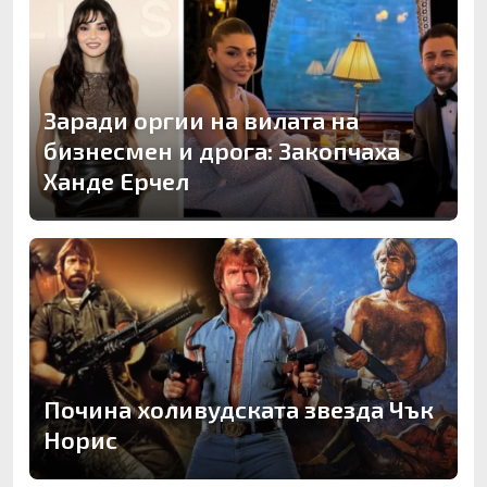
Заради оргии на вилата на
бизнесмен и дрога: Закопчаха
Ханде Ерчел
Почина холивудската звезда Чък
Норис