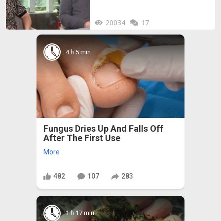
20034
17
4 h 5 min
Fungus Dries Up And Falls Off
After The First Use
More
482
107
283
1 h 17 min