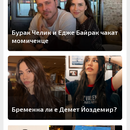
Бурак Челик и Едже Байрак чакат
момиченце
Бременна ли е Демет Йоздемир?