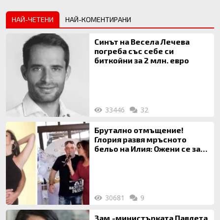
НАЙ-ЧЕТЕНИ
НАЙ-КОМЕНТИРАНИ
Синът на Весела Лечева
погреба със себе си
биткойни за 2 млн. евро
33446
32
Брутално отмъщение!
Глория развя мръсното
бельо на Илия: Ожени се за
120 кг жена, заряза Симона,
за да гледа чуждо дете!
30681
9
Зам.-министърката Павлета