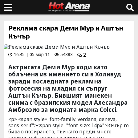
Реклама скара Деми Мур и Аштън
Къчър
16:45 | 05 мар 11
54383
2
Актрисата Деми Мур ходи като
облъчена из имението си в Холивуд
заради последната рекламна
фотосесия на младия си съпруг
Аштън Къчър. Бившият манекен
снима с бразилския модел Алесандра
Амброзио за модната марка Colcci.
<p> <span style="font-family: verdana, geneva,
sans-serif"><span style="font-size: 14px">Къчър го
бива в позирането, тъй като преди много
години той започна кариерата си като