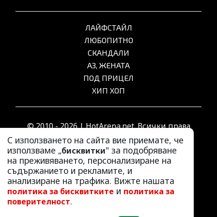
ЛАЙФСТАЙЛ
ЛЮБОПИТНО
СКАНДАЛИ
АЗ, ЖЕНАТА
ПОД ПРИЦЕЛ
ХИП ХОП
© 2010 - 2026 | HotArena.net. Всички права
запазени.
С използването на сайта вие приемате, че
използваме „
" за подобряване
бисквитки
на преживяването, персонализиране на
РЕКЛАМА
съдържанието и рекламите, и
КОНТАКТИ
анализиране на трафика. Вижте нашата
и
политика за бисквитките
политика за
ОБЩИ УСЛОВИЯ
.
поверителност
ПОЛИТИКА ЗА ПОВЕРИТЕЛНОСТ
ПОЛИТИКА ЗА БИСКВИТКИТЕ