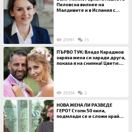
Пеловска вилнее на
Малдивите и в Испания с
богата любовница – брокер
на недвижими имоти
25991
15
ПЪРВО ТУК: Владо Караджов
заряза жена си заради друга,
показа я на снимка! Цвети:
Ти си фалшив герой!
20356
2
НОВА ЖЕНА ЛИ РАЗВЕДЕ
ГЕРО? Стопи 50 кила,
подмлади се и сложи край
на 20-годишен брак