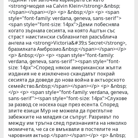
<strong>модел на Calvin Klein</strong>.&nbsp;
</span></span></p> <p> &nbsp;</p> <p> <span
style="font-family: verdana, geneva, sans-serif">
<span style="font-size: 14px">Деми побесняла
когато зърнала сесията, на която Аштън със
страст наистински съблазнител разсъблича
ангела на <strong>Victoria&#39;s Secret</strong>,
бразилката Амброзио.&nbsp;</span></span></p>
<p> &nbsp;</p> <p> <span style="font-family:
verdana, geneva, sans-serif"><span style="font-
size: 14px">Според някои американски жълти
издания не е изключено скандалът покрай
сесията да доведе до нова война в актьорското
семейство.&nbsp;</span></span></p> <p> &nbsp;
</p> <p> <span style="font-family: verdana, geneva,
sans-serif"><span style="font-size: 14px">Слухове
за развод се носеха още през есента. Според
злите езици Мур не можела да преглътне
забежките на младия си съпруг. Разривът по
между им тръгна след признанията на няколко
момичета, че са се вмъквали в постелите на
чаровния актьор.</span></span></p> <p> &nbsp;