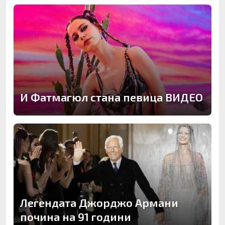
И Фатмагюл стана певица ВИДЕО
Легендата Джорджо Армани
почина на 91 години