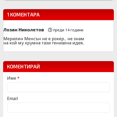
1 КОМЕНТАРА
Лозан Николетов
преди 14 години
Мерилин Менсън не е рокер... не знам
на кой му хрумна тази гениална идея..
КОМЕНТИРАЙ
Име
*
Email