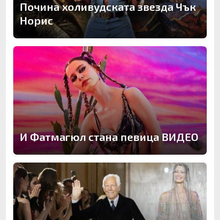
Почина холивудската звезда Чък
Норис
И Фатмагюл стана певица ВИДЕО