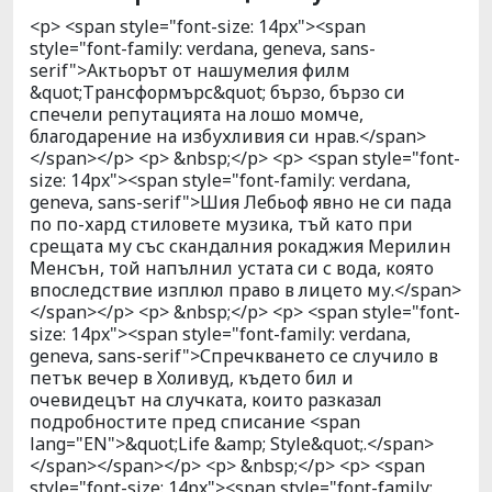
<p> <span style="font-size: 14px"><span
style="font-family: verdana, geneva, sans-
serif">Актьорът от нашумелия филм
&quot;Трансформърс&quot; бързо, бързо си
спечели репутацията на лошо момче,
благодарение на избухливия си нрав.</span>
</span></p> <p> &nbsp;</p> <p> <span style="font-
size: 14px"><span style="font-family: verdana,
geneva, sans-serif">Шия Лебьоф явно не си пада
по по-хард стиловете музика, тъй като при
срещата му със скандалния рокаджия Мерилин
Менсън, той напълнил устата си с вода, която
впоследствие изплюл право в лицето му.</span>
</span></p> <p> &nbsp;</p> <p> <span style="font-
size: 14px"><span style="font-family: verdana,
geneva, sans-serif">Спречкването се случило в
петък вечер в Холивуд, където бил и
очевидецът на случката, които разказал
подробностите пред списание <span
lang="EN">&quot;Life &amp; Style&quot;.</span>
</span></span></p> <p> &nbsp;</p> <p> <span
style="font-size: 14px"><span style="font-family: