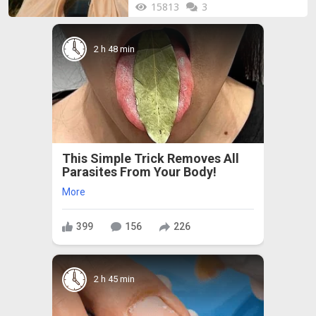
15813
3
2 h 48 min
This Simple Trick Removes All
Parasites From Your Body!
More
399
156
226
2 h 45 min