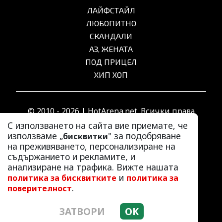
ЛАЙФСТАЙЛ
ЛЮБОПИТНО
СКАНДАЛИ
АЗ, ЖЕНАТА
ПОД ПРИЦЕЛ
ХИП ХОП
© 2010 - 2026 | HotArena.net. Всички права
запазени.
С използването на сайта вие приемате, че
използваме „
" за подобряване
бисквитки
на преживяването, персонализиране на
РЕКЛАМА
съдържанието и рекламите, и
КОНТАКТИ
анализиране на трафика. Вижте нашата
и
политика за бисквитките
политика за
ОБЩИ УСЛОВИЯ
.
поверителност
ПОЛИТИКА ЗА ПОВЕРИТЕЛНОСТ
ПОЛИТИКА ЗА БИСКВИТКИТЕ
ЗАТВОРИ
OK