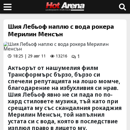
Шия Лебьоф наплю с вода рокера
Мерилин Менсън
18:25 | 29 авг 11
13216
1
Актьорът от нашумелия филм
Трансформърс бързо, бързо си
спечели репутацията на лошо момче,
благодарение на избухливия си нрав.
Шия Лебьоф явно не си пада по по-
хард стиловете музика, тъй като при
срещата му със скандалния рокаджия
Мерилин Менсън, той напълнил
устата си с вода, която в последствие
изплюл право в лицето му.