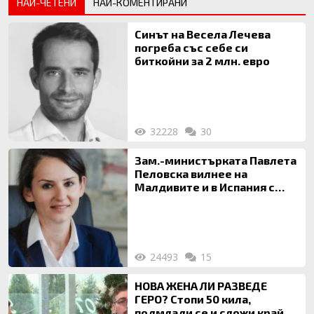
НАЙ-ЧЕТЕНИ
НАЙ-КОМЕНТИРАНИ
Синът на Весела Лечева
погреба със себе си
биткойни за 2 млн. евро
32228
30
Зам.-министърката Павлета
Пеловска вилнее на
Малдивите и в Испания с
богата любовница – брокер
на недвижими имоти
24493
15
НОВА ЖЕНА ЛИ РАЗВЕДЕ
ГЕРО? Стопи 50 кила,
подмлади се и сложи край