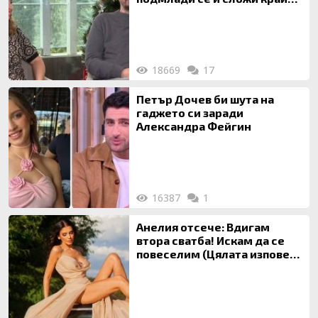
на 20-годишен брак
18669
17
Петър Дочев би шута на
гаджето си заради
Александра Фейгин
16387
1
Анелия отсече: Вдигам
втора сватба! Искам да се
повеселим (Цялата изповед
ТУК)