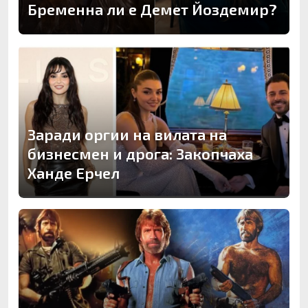
Бременна ли е Демет Йоздемир?
Заради оргии на вилата на
бизнесмен и дрога: Закопчаха
Ханде Ерчел