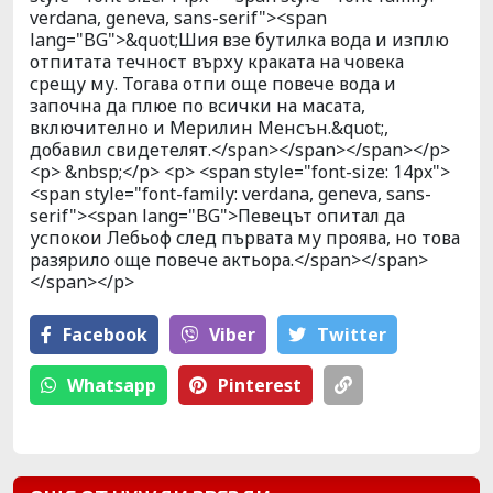
verdana, geneva, sans-serif"><span
lang="BG">&quot;Шия взе бутилка вода и изплю
отпитата течност върху краката на човека
срещу му. Тогава отпи още повече вода и
започна да плюе по всички на масата,
включително и Мерилин Менсън.&quot;,
добавил свидетелят.</span></span></span></p>
<p> &nbsp;</p> <p> <span style="font-size: 14px">
<span style="font-family: verdana, geneva, sans-
serif"><span lang="BG">Певецът опитал да
успокои Лебьоф след първата му проява, но това
разярило още повече актьора.</span></span>
</span></p>
Facebook
Viber
Тwitter
Whatsapp
Pinterest