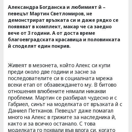
Александра Богданска и любимият й –
певецът Мартин Светломиров, не
демонстрират връзката си и даже рядко се
появяват в комплект, макар че са заедно
вече от 3 години. А от доста време
благоевградската красавица и половинката
й споделят един покрив.
Живеят в мезонета, който Алекс си купи
преди около две години и засне за
последователите си в социалната мрежа
всеки етап от обзавеждането му. В битово
отношения влюбените нямали никакви
проблеми. Мартин се разбирал чудесно и с
Габриел, синът на моделката от връзката й с
Даниел Петканов. Певецът даже помагал
много на Алекс в грижите за наследника й,
както и за всичко останало. С това
моделката го похвали във влога си, когато