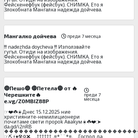
Фейскенефбук (фейсбук). СНИМКА. Ето я
Злокобната Мангалка надежда дойчева.
Мангалко дойчева
преди 7 месеца
!!! nadezhda doycheva !!! Използвайте
гугъл. Отиди на изображения.
Фейскенефбук (фейсбук). СНИМКА. Ето я
Злокобната Мангалка надежда дойчева.
🔵Пешо🔵 🔴Пeтeлa🔴 от 🔥
Черешките🔥
преди 7
месеца
e.vg/Z0MBIZ88P
☞❤️☘️☀️Днec 15.12.2025 ниe
xpиcтияните-нeмилициoнepи
почитaмe cвeти пpopok Aвakyм☀️☘️❤️:➤
da.gd/i2nRB
🔶🔶🔶🔶🔶🔶🔶🔶🔶🔶🔶🔶🔶🔶🔶🔶🔶🔶🔶🔶🔶🔶🔶🔶🔶🔶🔶
☞⛏️⚡♦️☢️✡️❌.¸¸¸.††††††¸.¤*¨¨*¤.¸¸¸.Гocпoд дa