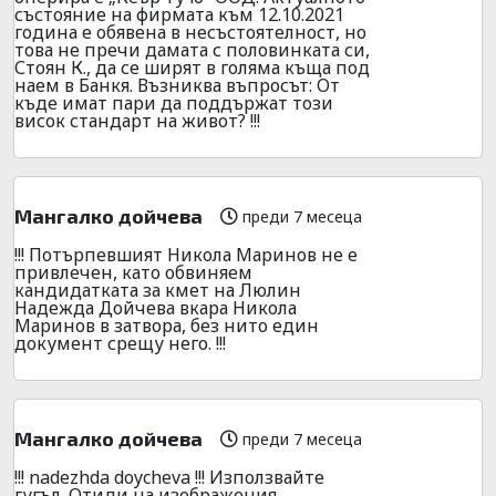
състояние на фирмата към 12.10.2021
година е обявена в несъстоятелност, но
това не пречи дамата с половинката си,
Стоян К., да се ширят в голяма къща под
наем в Банкя. Възниква въпросът: От
къде имат пари да поддържат този
висок стандарт на живот? !!!
Мангалко дойчева
преди 7 месеца
!!! Потърпевшият Никола Маринов не е
привлечен, като обвиняем
кандидатката за кмет на Люлин
Надежда Дойчева вкара Никола
Маринов в затвора, без нито един
документ срещу него. !!!
Мангалко дойчева
преди 7 месеца
!!! nadezhda doycheva !!! Използвайте
гугъл. Отиди на изображения.