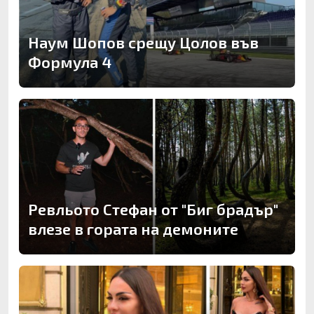
Наум Шопов срещу Цолов във
Формула 4
Ревльото Стефан от "Биг брадър"
влезе в гората на демоните