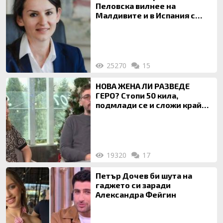
Пеловска вилнее на
Малдивите и в Испания с
богата любовница – брокер
на недвижими имоти
25270
15
НОВА ЖЕНА ЛИ РАЗВЕДЕ
ГЕРО? Стопи 50 кила,
подмлади се и сложи край
на 20-годишен брак
19320
17
Петър Дочев би шута на
гаджето си заради
Александра Фейгин