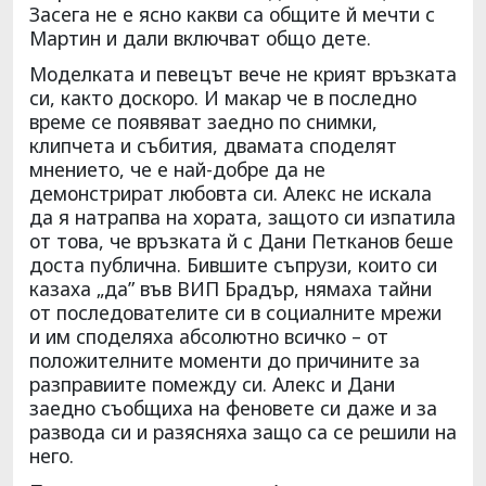
Засега не е ясно какви са общите й мечти с
Мартин и дали включват общо дете.
Моделката и певецът вече не крият връзката
си, както доскоро. И макар че в последно
време се появяват заедно по снимки,
клипчета и събития, двамата споделят
мнението, че е най-добре да не
демонстрират любовта си. Алекс не искала
да я натрапва на хората, защото си изпатила
от това, че връзката й с Дани Петканов беше
доста публична. Бившите съпрузи, които си
казаха „да” във ВИП Брадър, нямаха тайни
от последователите си в социалните мрежи
и им споделяха абсолютно всичко – от
положителните моменти до причините за
разправиите помежду си. Алекс и Дани
заедно съобщиха на феновете си даже и за
развода си и разясняха защо са се решили на
него.