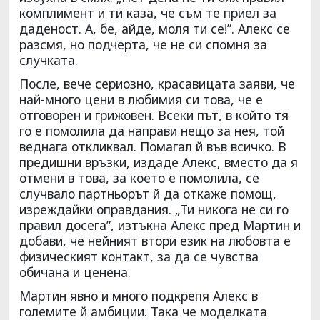
комплимент и ти каза, че съм те приел за
даденост. А, бе, айде, моля ти се!”. Алекс се
разсмя, но подчерта, че не си спомня за
случката.
После, вече сериозно, красавицата заяви, че
най-много цени в любимия си това, че е
отговорен и грижовен. Всеки път, в който тя
го е помолила да направи нещо за нея, той
веднага откликвал. Помагал й във всичко. В
предишни връзки, издаде Алекс, вместо да я
отмени в това, за което е помолила, се
случвало партньорът й да откаже помощ,
изреждайки оправдания. „Ти никога не си го
правил досега”, изтъкна Алекс пред Мартин и
добави, че нейният втори език на любовта е
физическият контакт, за да се чувства
обичана и ценена.
Мартин явно и много подкрепя Алекс в
големите й амбиции. Така че моделката