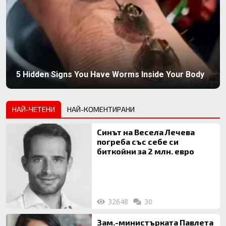
5 Hidden Signs You Have Worms Inside Your Body
НАЙ-ЧЕТЕНИ
НАЙ-КОМЕНТИРАНИ
Синът на Весела Лечева
погреба със себе си
биткойни за 2 млн. евро
32648
30
Зам.-министърката Павлета