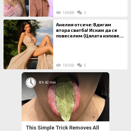
16688
3
Анелия отсече: Вдигам
втора сватба! Искам да се
повеселим (Цялата изповед
ТУК)
16506
5
8 h 42 min
This Simple Trick Removes All