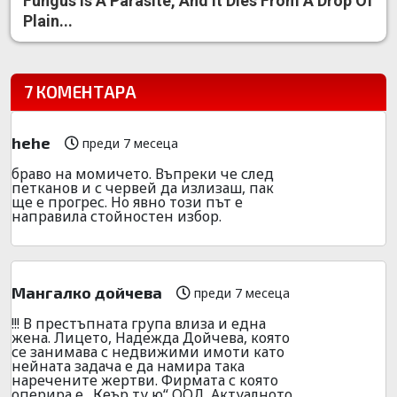
Fungus Is A Parasite, And It Dies From A Drop Of
Plain...
7 КОМЕНТАРА
hehe
преди 7 месеца
браво на момичето. Въпреки че след
петканов и с червей да излизаш, пак
ще е прогрес. Но явно този път е
направила стойностен избор.
Мангалко дойчева
преди 7 месеца
!!! В престъпната група влиза и една
жена. Лицето, Надежда Дойчева, която
се занимава с недвижими имоти като
нейната задача е да намира така
наречените жертви. Фирмата с която
оперира е „Кеър ту ю“ ООД. Актуалното