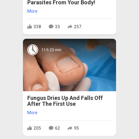
Parasites From Your Body!
More
338
35
257
11 h 23 min
Fungus Dries Up And Falls Off
After The First Use
More
205
62
95