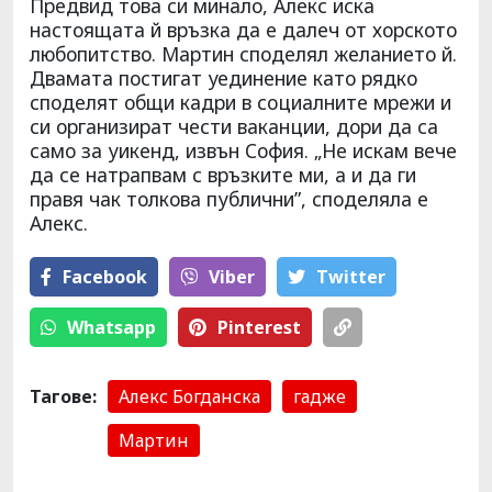
Предвид това си минало, Алекс иска
настоящата й връзка да е далеч от хорското
любопитство. Мартин споделял желанието й.
Двамата постигат уединение като рядко
споделят общи кадри в социалните мрежи и
си организират чести ваканции, дори да са
само за уикенд, извън София. „Не искам вече
да се натрапвам с връзките ми, а и да ги
правя чак толкова публични”, споделяла е
Алекс.
Facebook
Viber
Тwitter
Whatsapp
Pinterest
Тагове:
Алекс Богданска
гадже
Мартин