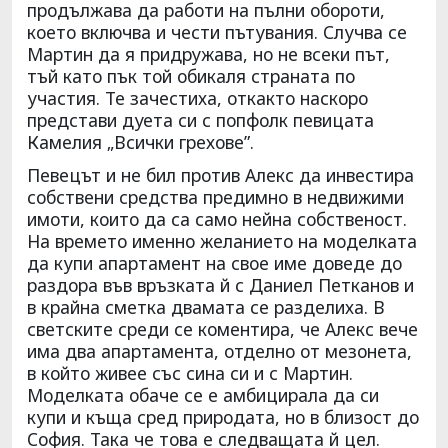
продължава да работи на пълни обороти,
което включва и чести пътувания. Случва се
Мартин да я придружава, но не всеки път,
тъй като пък той обикаля страната по
участия. Те зачестиха, откакто наскоро
представи дуета си с попфолк певицата
Камелия „Всички грехове”.
Певецът и не бил против Алекс да инвестира
собствени средства предимно в недвижими
имоти, които да са само нейна собственост.
На времето именно желанието на моделката
да купи апартамент на свое име доведе до
раздора във връзката й с Даниел Петканов и
в крайна сметка двамата се разделиха. В
светските среди се коментира, че Алекс вече
има два апартамента, отделно от мезонета,
в който живее със сина си и с Мартин.
Моделката обаче се е амбицирала да си
купи и къща сред природата, но в близост до
София. Така че това е следващата й цел.