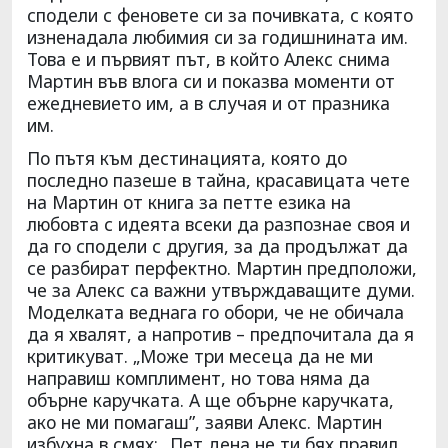
сподели с феновете си за почивката, с която
изненадала любимия си за годишнината им.
Това е и първият път, в който Алекс снима
Мартин във влога си и показва моменти от
ежедневието им, а в случая и от празника
им.
По пътя към дестинацията, която до
последно пазеше в тайна, красавицата чете
на Мартин от книга за петте езика на
любовта с идеята всеки да разпознае своя и
да го сподели с другия, за да продължат да
се разбират перфектно. Мартин предположи,
че за Алекс са важни утвърждаващите думи.
Моделката веднага го обори, че не обичала
да я хвалят, а напротив – предпочитала да я
критикуват. „Може три месеца да не ми
направиш комплимент, но това няма да
обърне каручката. А ще обърне каручката,
ако не ми помагаш”, заяви Алекс. Мартин
избухна в смях: „Пет дена не ти бях правил