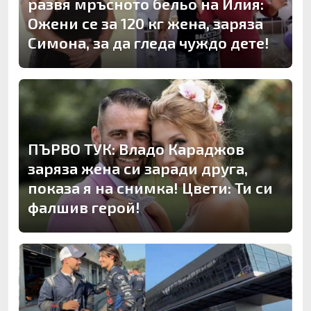
развя мръсното бельо на Илия:
Ожени се за 120 кг жена, заряза
Симона, за да гледа чуждо дете!
ПЪРВО ТУК: Владо Караджов
заряза жена си заради друга,
показа я на снимка! Цвети: Ти си
фалшив герой!