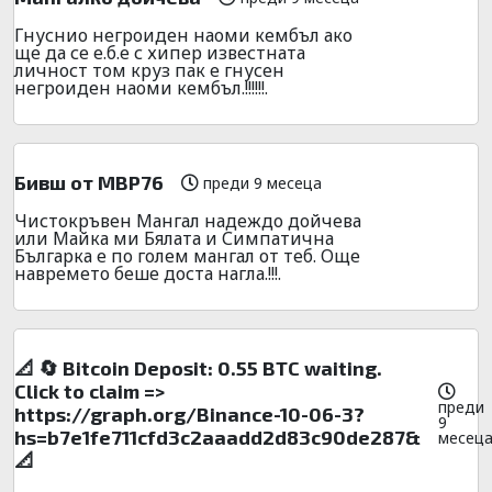
Гнуснио негроиден наоми кембъл ако
ще да се е.б.е с хипер известната
личност том круз пак е гнусен
негроиден наоми кембъл.!!!!!!.
Бивш от МВР76
преди 9 месеца
Чистокръвен Мангал надеждо дойчева
или Майка ми Бялата и Симпатична
Българка е по голем мангал от теб. Още
навремето беше доста нагла.!!!.
📐 🔄 Bitcoin Deposit: 0.55 BTC waiting.
Click to claim =>
преди
https://graph.org/Binance-10-06-3?
9
hs=b7e1fe711cfd3c2aaadd2d83c90de287&
месец
📐