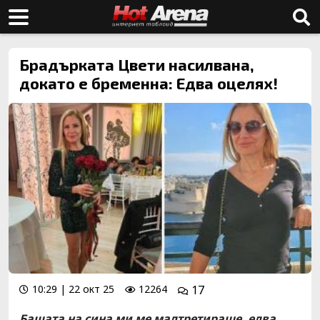
Брадърката Цвети насилвана,
докато е бременна: Едва оцелях!
10:29 | 22 окт 25
12264
17
Бащата на сина ми ме малтретираше, едва