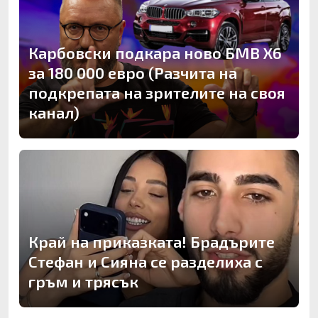
Карбовски подкара ново БМВ Х6
за 180 000 евро (Разчита на
подкрепата на зрителите на своя
канал)
Край на приказката! Брадърите
Стефан и Сияна се разделиха с
гръм и трясък