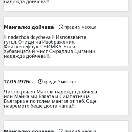
надежда дойчева.!!!.
Мангалко дойчева
преди 9 месеца
!!! nadezhda doycheva !!! Използвайте
гугъл. Отиди на Изображения.
Фейскенефбук. СНИМКА. Ето я
Хубавицата и Чист Смрадлив Циганин
надежда дойчева.!!!.
17.05.1976г.
преди 9 месеца
Чистокръвен Мангал надеждо дойчева
или Майка ми Бялата и Симпатична
Българка е по голем мангал от теб. Още
навремето беше доста нагла.!!!.
Мангалко дойчева
преди 9 месеца