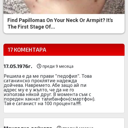
Find Papillomas On Your Neck Or Armpit? It's
The First Stage Of...
17 КОМЕНТАРА
17.05.1976г.
преди 9 месеца
Решила е да ме прави "педофил". Това
сатанинско проклятие надежда
дойчева. Навремето. Абе защо ай пи
адрес му е у жълто, че да не го
използва някой друг. В момента съм с
пореден хакнат талибанфон(смартфон).
Тая е сатанист на 100 процента.!!!!!.
Мангалко дойчева