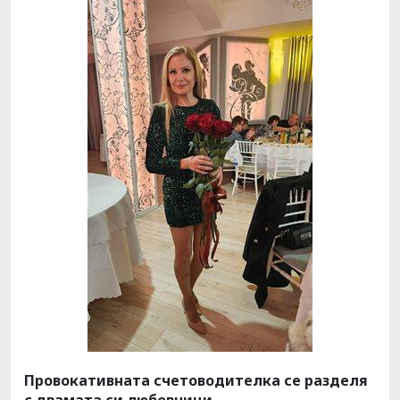
Провокативната счетоводителка се разделя
с двамата си любовници