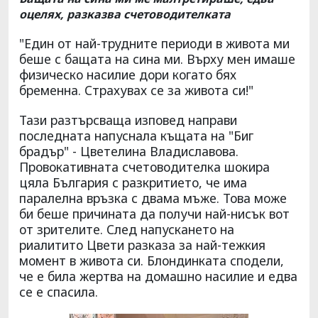
оцелях, разказва счетоводителката
"Един от най-трудните периоди в живота ми
беше с бащата на сина ми. Върху мен имаше
физическо насилие дори когато бях
бременна. Страхувах се за живота си!"
Тази разтърсваща изповед направи
последната напуснала къщата на "Биг
брадър" - Цветелина Владиславова.
Провокативната счетоводителка шокира
цяла България с разкритието, че има
паралелна връзка с двама мъже. Това може
би беше причината да получи най-нисък вот
от зрителите. След напускането на
риалитито Цвети разказа за най-тежкия
момент в живота си. Блондинката сподели,
че е била жертва на домашно насилие и едва
се е спасила.