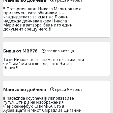
преди 9 месеца
!!! Потърпевшият Никола Маринов не е
привлечен, като обвиняем – –
кандидатката за кмет на Люлин
надежда дойчева вкара Никола
Маринов в затвора, без нито един
документ срещу него. !!!
Бивш от МВР76
преди 9 месеца
Този Никола не го знам, но на снимката
че "там" ми изглежда, като Читав
Човек.!!!.
Мангалко дойчева
преди 9 месеца
!!! nadezhda doycheva !!! Използвайте
гугъл. Отиди на Изображения.
Фейскенефбук. СНИМКА. Ето я
Хубавицата и Чист Смрадлив Циганин