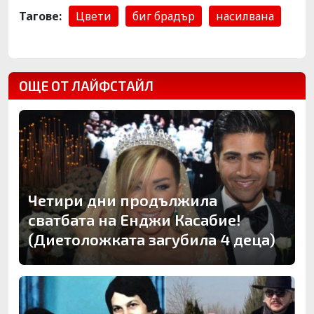
Тагове:
Цвети
биг брадър
насилвана
ОЩЕ ОТ ЛАЙФСТАЙЛ
Четири дни продължила
сватбата на Енджи Касабие!
(Диетоложката загубила 4 деца)