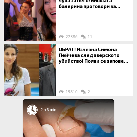
чува за него: Бившата
балерина проговори за
живота си с Дългия
22386
11
ОБРАТ! Изчезна Симона
Пейчева след зверското
убийство! Появи се заповед
за локализирането й
19810
2
2 h 3 min