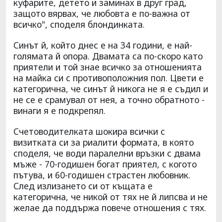
куфарите, детето и заминах в друг град,
защото вярвах, че любовта е по-важна от
всичко", споделя блондинката.
Синът й, който днес е на 34 години, е най-
голямата й опора. Двамата са по-скоро като
приятели и той знае всичко за отношенията
на майка си с противоположния пол. Цвети е
категорична, че синът й никога не я е съдил и
не се е срамувал от нея, а точно обратното -
винаги я е подкрепял.
Счетоводителката шокира всички с
визитката си за риалити формата, в която
споделя, че води паралелни връзки с двама
мъже - 70-годишен богат приятел, с когото
пътува, и 60-годишен страстен любовник.
След излизането си от къщата е
категорична, че никой от тях не й липсва и не
желае да поддържа повече отношения с тях.