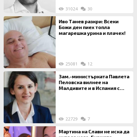
31024
30
Иво Танев разкри: Всеки
Божи ден пиех топла
магарешка урина и плачех!
25081
12
Зам.-министърката Павлета
Пеловска вилнее на
Малдивите и в Испания с
богата любовница – брокер
на недвижими имоти
22729
7
Мартина на Слави не иска да