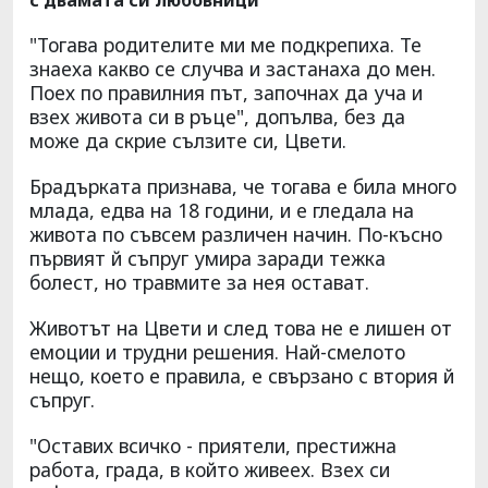
"Тогава родителите ми ме подкрепиха. Те
знаеха какво се случва и застанаха до мен.
Поех по правилния път, започнах да уча и
взех живота си в ръце", допълва, без да
може да скрие сълзите си, Цвети.
Брадърката признава, че тогава е била много
млада, едва на 18 години, и е гледала на
живота по съвсем различен начин. По-късно
първият й съпруг умира заради тежка
болест, но травмите за нея остават.
Животът на Цвети и след това не е лишен от
емоции и трудни решения. Най-смелото
нещо, което е правила, е свързано с втория й
съпруг.
"Оставих всичко - приятели, престижна
работа, града, в който живеех. Взех си