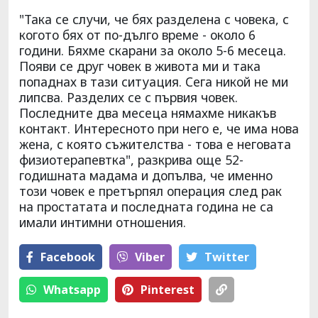
"Така се случи, че бях разделена с човека, с
когото бях от по-дълго време - около 6
години. Бяхме скарани за около 5-6 месеца.
Появи се друг човек в живота ми и така
попаднах в тази ситуация. Сега никой не ми
липсва. Разделих се с първия човек.
Последните два месеца нямахме никакъв
контакт. Интересното при него е, че има нова
жена, с която съжителства - това е неговата
физиотерапевтка", разкрива още 52-
годишната мадама и допълва, че именно
този човек е претърпял операция след рак
на простатата и последната година не са
имали интимни отношения.
Facebook
Viber
Тwitter
Whatsapp
Pinterest