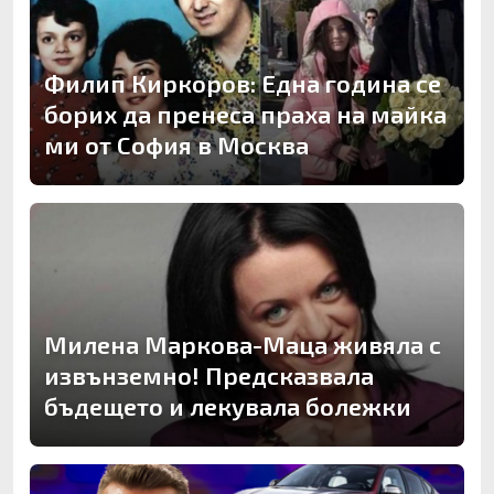
Филип Киркоров: Една година се
борих да пренеса праха на майка
ми от София в Москва
Милена Маркова-Маца живяла с
извънземно! Предсказвала
бъдещето и лекувала болежки