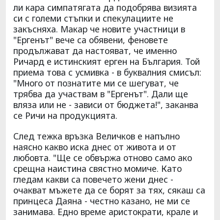
ли кара симпатягата да подобрява визията
си с големи стъпки и спекулациите не
закъсняха. Макар че новите участници в
"Ергенът" вече са обявени, феновете
продължават да настояват, че именно
Ричард е истинският ерген на България. Той
приема това с усмивка - в буквалния смисъл:
"Много от познатите ми се шегуват, че
трябва да участвам в "Ергенът". Дали ще
вляза или не - зависи от бюджета!", заканва
се Ричи на продукцията.
След тежка връзка Величков е напълно
наясно какво иска днес от живота и от
любовта. "Ще се обвържа отново само ако
срещна наистина свястно момиче. Като
гледам какви са повечето жени днес -
очакват мъжете да се борят за тях, сякаш са
принцеса Даяна - честно казано, не ми се
занимава. Едно време аристократи, крале и