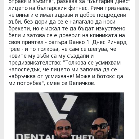
оправя и зъбите", разказа за "България Днес"
лицето на българския фитнес. Ричи признава,
че винаги е имал здрави и добре подредени
зъби, без дори да се е налагало да носи
брекети, но е искал те да бъдат изкуствено
бели и затова се е доверил на клиниката на
своя приятел - рапъра Ванко 1. Днес Ричард
грее - и то толкова, че сам се шегува, че
новите му зъби са му създали и
предизвикателство: "Толкова се усмихвам
напоследък, че лицето ми започва да се
набръчква от усмихване! Може и ботокс да
ми потрябва", смее се Величков.