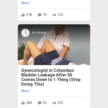
More
378
70
133
6 h 25 min
Gynecologist in Columbus:
Bladder Leakage After 50
Comes Down to 1 Thing (Stop
Doing This)
More
284
35
233