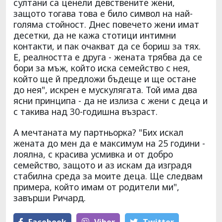
султани са ценели девствените жени,
защото тогава това е било символ на най-
голяма стойност. Днес повечето жени имат
десетки, да не кажа стотици интимни
контакти, и пак очакват да се бориш за тях.
Е, реалността е друга - жената трябва да се
бори за мъж, който иска семейство с нея,
който ще й предложи бъдеще и ще остане
до нея", искрен е мускулягата. Той има два
ясни принципа - да не излиза с жени с деца и
с такива над 30-годишна възраст.
А мечтаната му партньорка? "Бих искал
жената до мен да е максимум на 25 години -
лоялна, с красива усмивка и от добро
семейство, защото и аз искам да изградя
стабилна среда за моите деца. Ще следвам
примера, който имам от родители ми",
завърши Ричард.