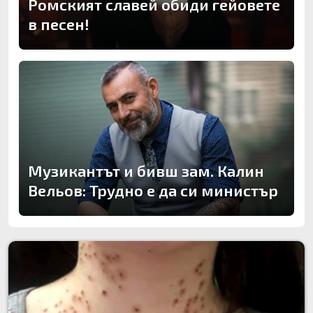
Ромският славей обиди гейовете
в песен!
Музикантът и бивш зам. Калин
Вельов: Трудно е да си министър