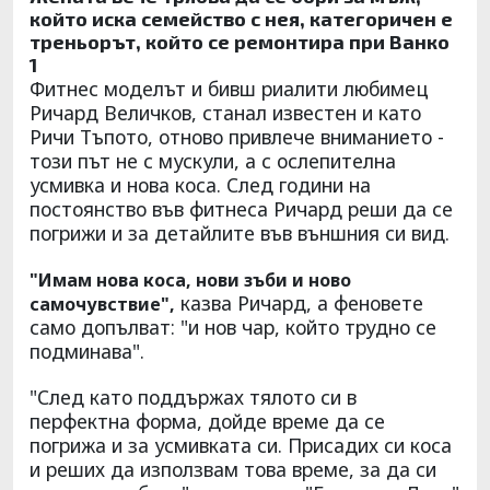
който иска семейство с нея, категоричен е
треньорът, който се ремонтира при Ванко
1
Фитнес моделът и бивш риалити любимец
Ричард Величков, станал известен и като
Ричи Тъпото, отново привлече вниманието -
този път не с мускули, а с ослепителна
усмивка и нова коса. След години на
постоянство във фитнеса Ричард реши да се
погрижи и за детайлите във външния си вид.
"Имам нова коса, нови зъби и ново
казва Ричард, а феновете
самочувствие",
само допълват: "и нов чар, който трудно се
подминава".
"След като поддържах тялото си в
перфектна форма, дойде време да се
погрижа и за усмивката си. Присадих си коса
и реших да използвам това време, за да си