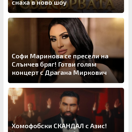
снаха в ново шоу
Софи Маринова се пресели на
Слънчев бряг! Готви голям
концерт с Драгана Миркович
Хомофобски СКАНДАЛ с Азис!