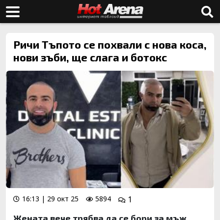
Ричи Тъпото се похвали с нова коса,
нови зъби, ще слага и ботокс
16:13 | 29 окт 25
5894
1
Жената вече трябва да се бори за мъж,