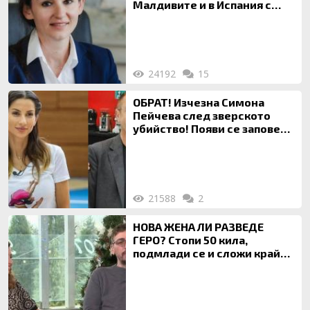
Малдивите и в Испания с
богата любовница – брокер
на недвижими имоти
24192
15
ОБРАТ! Изчезна Симона
Пейчева след зверското
убийство! Появи се заповед
за локализирането й
21588
2
НОВА ЖЕНА ЛИ РАЗВЕДЕ
ГЕРО? Стопи 50 кила,
подмлади се и сложи край
на 20-годишен брак