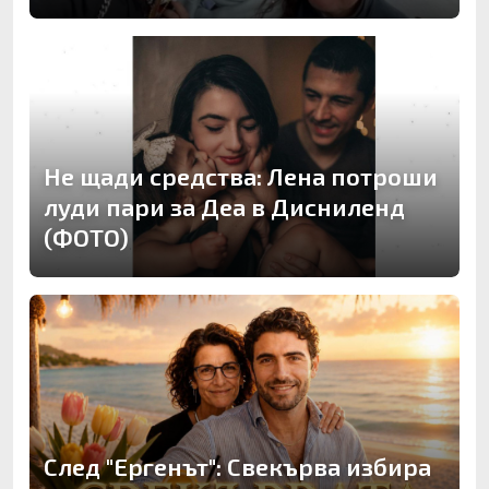
Не щади средства: Лена потроши
луди пари за Деа в Дисниленд
(ФОТО)
След "Ергенът": Свекърва избира