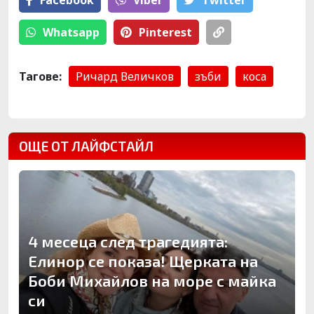
Facebook
Viber
Тwitter
Whatsapp
Pinterest
Тагове:
Ричард Величков
зъби
коса
ОЩЕ ОТ ЛАЙФСТАЙЛ
4 месеца след трагедията:
Елинор се показа! Щерката на
Боби Михайлов на море с майка
си