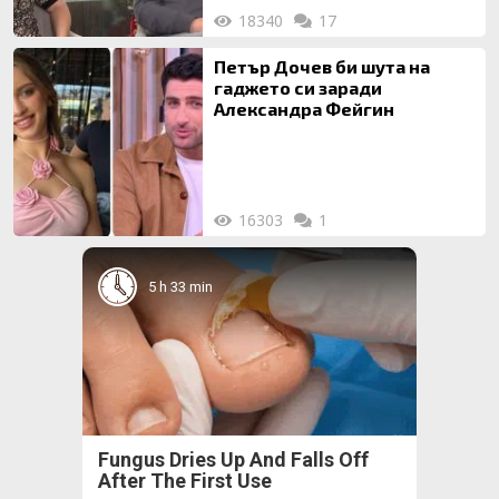
18340
17
Петър Дочев би шута на
гаджето си заради
Александра Фейгин
16303
1
5 h 33 min
Fungus Dries Up And Falls Off
After The First Use