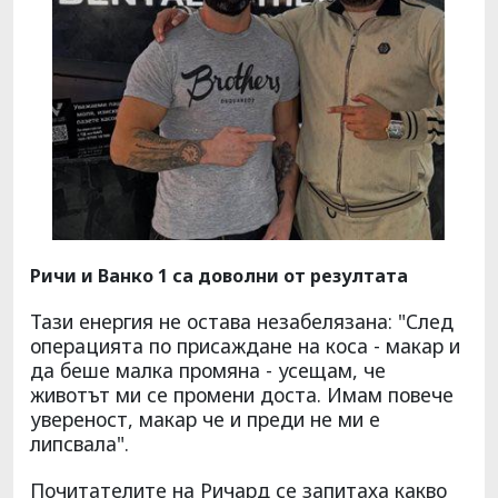
Ричи и Ванко 1 са доволни от резултата
Тази енергия не остава незабелязана: "След
операцията по присаждане на коса - макар и
да беше малка промяна - усещам, че
животът ми се промени доста. Имам повече
увереност, макар че и преди не ми е
липсвала".
Почитателите на Ричард се запитаха какво