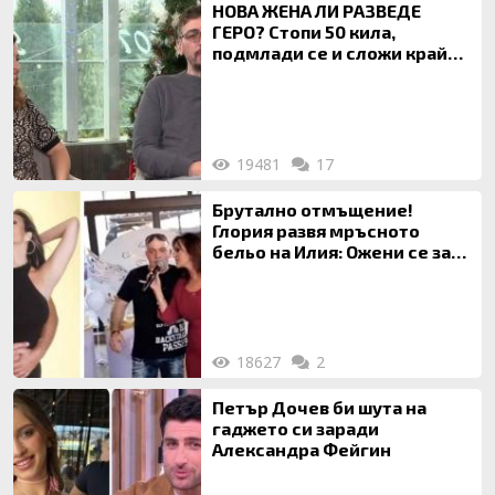
НОВА ЖЕНА ЛИ РАЗВЕДЕ
ГЕРО? Стопи 50 кила,
подмлади се и сложи край
на 20-годишен брак
19481
17
Брутално отмъщение!
Глория развя мръсното
бельо на Илия: Ожени се за
120 кг жена, заряза Симона,
за да гледа чуждо дете!
18627
2
Петър Дочев би шута на
гаджето си заради
Александра Фейгин