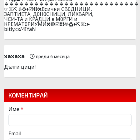
🔷🔷🔷🔷🔷🔷🔷🔷🔷🔷🔷🔷🔷🔷🔷🔷🔷🔷🔷🔷🔷🔷🔷🔷🔷🔷🔷
☞☠️⛏️☣️♻️♦️☑️🔴❌Всички CB0ДHИЦИ,
ЗAПTИETA, Д0H0CHИЦИ, ЛИXBAPИ,
ЧCИ-TA и KPAДЦИ в М0РГИ и
КРЕMАT0РИУМИ❌🔴☑️❗❗❗☣️♻️♦️⛏️☠️:➤
bitly.cx/4IYaN
хахаха
преди 6 месеца
Дълги цици!
КОМЕНТИРАЙ
Име
*
Email