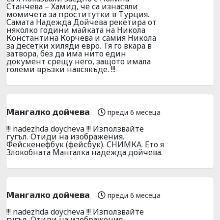
Станчева – Хамид, че са изнасяли
момичета за проститутки в Турция.
Самата Надежда Дойчева рекетира от
няколко години майката на Никола
Константина Корчева и самия Никола
за десетки хиляди евро. Тя го вкара в
затвора, без да има нито един
документ срещу него, защото имала
големи връзки навсякъде. !!!
Мангалко дойчева
преди 6 месеца
!!! nadezhda doycheva !!! Използвайте
гугъл. Отиди на изображения.
Фейскенефбук (фейсбук). СНИМКА. Ето я
Злокобната Мангалка надежда дойчева.
Мангалко дойчева
преди 6 месеца
!!! nadezhda doycheva !!! Използвайте
гугъл. Отиди на изображения.