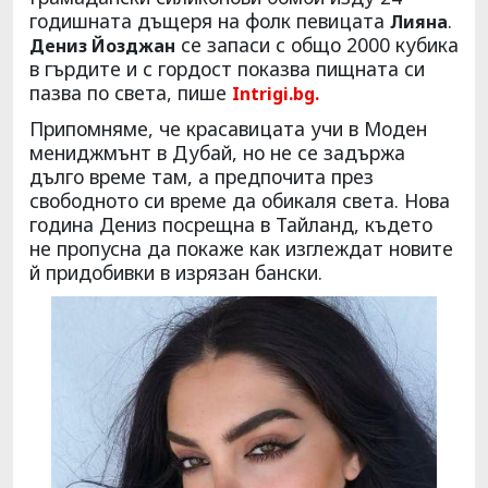
годишната дъщеря на фолк певицата
.
Лияна
се запаси с общо 2000 кубика
Дениз Йозджан
в гърдите и с гордост показва пищната си
пазва по света, пише
Intrigi.bg.
Припомняме, че красавицата учи в Моден
мениджмънт в Дубай, но не се задържа
дълго време там, а предпочита през
свободното си време да обикаля света. Нова
година Дениз посрещна в Тайланд, където
не пропусна да покаже как изглеждат новите
й придобивки в изрязан бански.