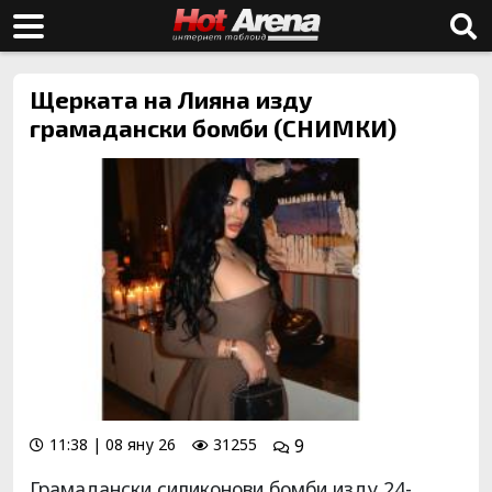
Щерката на Лияна изду
грамадански бомби (СНИМКИ)
11:38 | 08 яну 26
31255
9
Грамадански силиконови бомби изду 24-