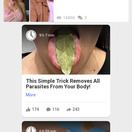
16800
3
9 h 7 min
This Simple Trick Removes All
Parasites From Your Body!
More
174
116
243
6 h 53 min