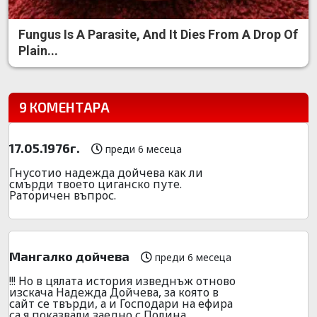
Fungus Is A Parasite, And It Dies From A Drop Of
Plain...
9 КОМЕНТАРА
17.05.1976г.
преди 6 месеца
Гнусотио надежда дойчева как ли
смърди твоето циганско путе.
Раторичен въпрос.
Мангалко дойчева
преди 6 месеца
!!! Но в цялата история изведнъж отново
изскача Надежда Дойчева, за която в
сайт се твърди, а и Господари на ефира
са я показвали заедно с Полина