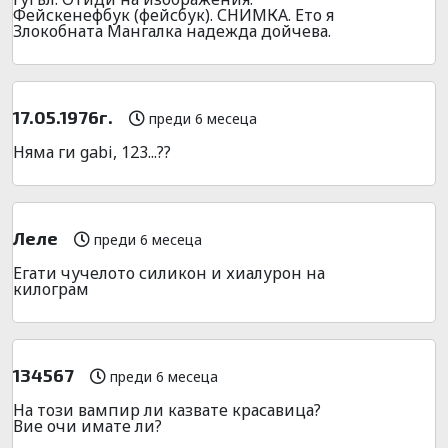
Фейскенефбук (фейсбук). СНИМКА. Ето я
Злокобната Мангалка надежда дойчева.
17.05.1976г.
преди 6 месеца
Няма ги gabi, 123...??
Леле
преди 6 месеца
Егати чучелото силикон и хиалурон на
килограм
134567
преди 6 месеца
На този вампир ли казвате красавица?
Вие очи имате ли?