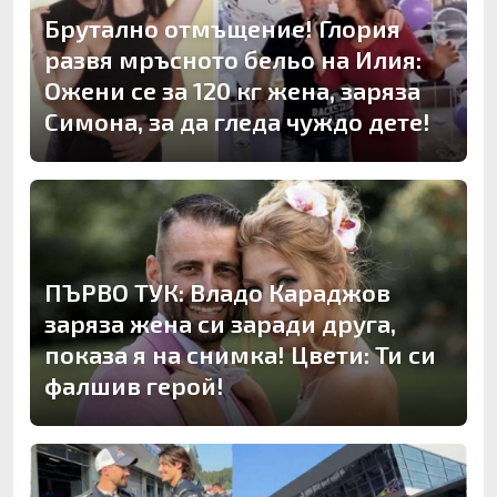
Брутално отмъщение! Глория
развя мръсното бельо на Илия:
Ожени се за 120 кг жена, заряза
Симона, за да гледа чуждо дете!
ПЪРВО ТУК: Владо Караджов
заряза жена си заради друга,
показа я на снимка! Цвети: Ти си
фалшив герой!