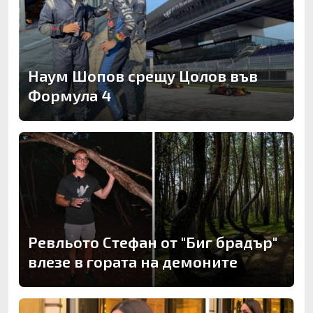
Наум Шопов срещу Цолов във
Формула 4
Ревльото Стефан от "Биг брадър"
влезе в гората на демоните