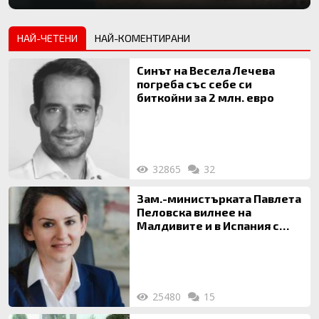
НАЙ-ЧЕТЕНИ
НАЙ-КОМЕНТИРАНИ
Синът на Весела Лечева
погреба със себе си
биткойни за 2 млн. евро
32865
32
Зам.-министърката Павлета
Пеловска вилнее на
Малдивите и в Испания с
богата любовница – брокер
на недвижими имоти
25480
15