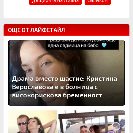
дъщерята на Лияна
силикон
ОЩЕ ОТ ЛАЙФСТАЙЛ
Драма вместо щастие: Кристина
Верославова е в болница с
високорискова бременност