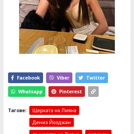
Facebook
Viber
Тwitter
Whatsapp
Pinterest
Тагове:
Щерката на Лияна
Дениз Йозджан