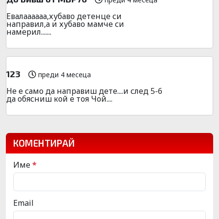
Евалаааааа,хубаво детенце си
направил,а и хубаво мамче си
намерил.......
123
преди 4 месеца
Не е само да направиш дете....и след 5-6
да обясниш кой е тоя Чой....
КОМЕНТИРАЙ
Име
*
Email