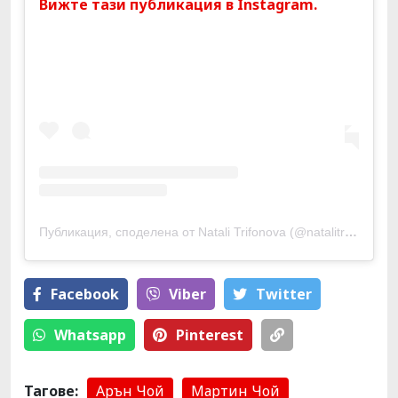
Вижте тази публикация в Instagram.
Публикация, споделена от Natali Trifonova (@natalitrifonova)
Facebook
Viber
Тwitter
Whatsapp
Pinterest
Тагове:
Арън Чой
Мартин Чой