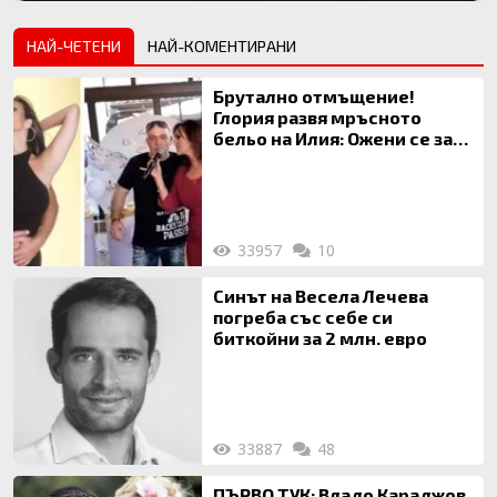
НАЙ-ЧЕТЕНИ
НАЙ-КОМЕНТИРАНИ
Брутално отмъщение!
Глория развя мръсното
бельо на Илия: Ожени се за
120 кг жена, заряза Симона,
за да гледа чуждо дете!
33957
10
Синът на Весела Лечева
погреба със себе си
биткойни за 2 млн. евро
33887
48
ПЪРВО ТУК: Владо Караджов