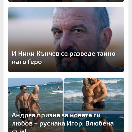
И Ники Кънчев се разведе тайно
като Геро
Андреа призна за новата си
любов – руснака Игор: Влюбена
съм!