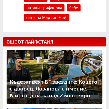
натали трифонова
бебе
сина на Мартин Чой
ОЩЕ ОТ ЛАЙФСТАЙЛ
Къде живеят БГ звездите: Коцето
с дворец, Лозанова с имение,
Миро с дом за над 2 млн. евро