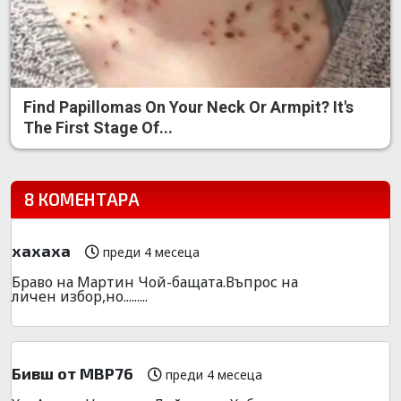
Find Papillomas On Your Neck Or Armpit? It's
The First Stage Of...
8 КОМЕНТАРА
хахаха
преди 4 месеца
Браво на Мартин Чой-бащата.Въпрос на
личен избор,но.........
Бивш от МВР76
преди 4 месеца