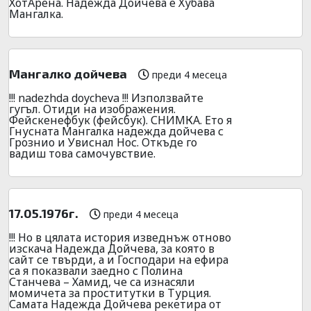
ХотАрена. Надежда Дойчева е Хубава
Мангалка.
Мангалко дойчева
преди 4 месеца
!!! nadezhda doycheva !!! Използвайте
гугъл. Отиди на изображения.
Фейскенефбук (фейсбук). СНИМКА. Ето я
Гнусната Мангалка надежда дойчева с
Грознио и Увиснал Нос. Откъде го
вадиш това самочувствие.
17.05.1976г.
преди 4 месеца
!!! Но в цялата история изведнъж отново
изскача Надежда Дойчева, за която в
сайт се твърди, а и Господари на ефира
са я показвали заедно с Полина
Станчева – Хамид, че са изнасяли
момичета за проститутки в Турция.
Самата Надежда Дойчева рекетира от