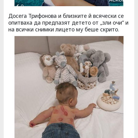
Досега Трифонова и близките й всячески се
опитваха да предпазят детето от „зли очи“ и
на всички снимки лицето му беше скрито.