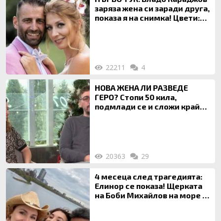
заряза жена си заради друга,
показа я на снимка! Цвети:
Ти си фалшив герой!
22211
4
НОВА ЖЕНА ЛИ РАЗВЕДЕ
ГЕРО? Стопи 50 кила,
подмлади се и сложи край
на 20-годишен брак
20363
29
4 месеца след трагедията:
Елинор се показа! Щерката
на Боби Михайлов на море с
майка си