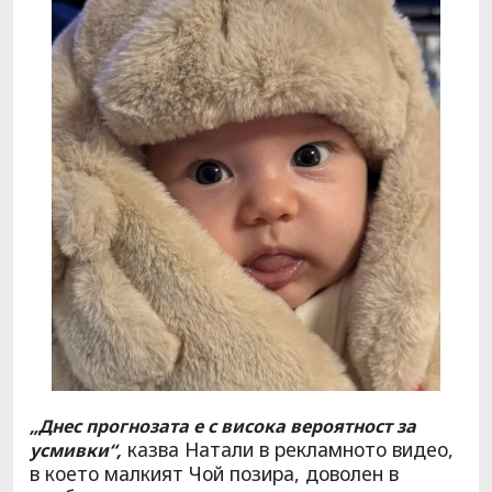
„Днес прогнозата е с висока вероятност за
казва Натали в рекламното видео,
усмивки“,
в което малкият Чой позира, доволен в