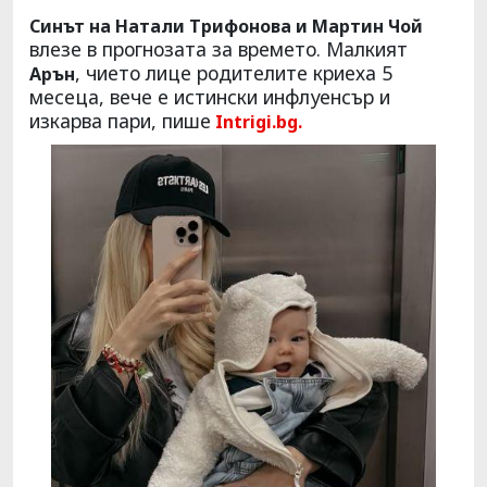
Синът на Натали Трифонова и Мартин Чой
влезе в прогнозата за времето. Малкият
, чието лице родителите криеха 5
Арън
месеца, вече е истински инфлуенсър и
изкарва пари, пише
Intrigi.bg.