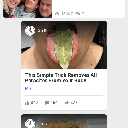
18207
7
3 h 54 min
This Simple Trick Removes All
Parasites From Your Body!
More
340
184
277
1 h 32 min