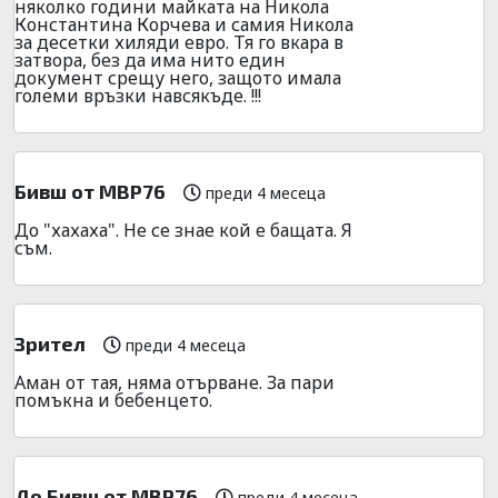
няколко години майката на Никола
Константина Корчева и самия Никола
за десетки хиляди евро. Тя го вкара в
затвора, без да има нито един
документ срещу него, защото имала
големи връзки навсякъде. !!!
Бивш от МВР76
преди 4 месеца
До "хахаха". Не се знае кой е бащата. Я
съм.
Зрител
преди 4 месеца
Аман от тая, няма отърване. За пари
помъкна и бебенцето.
До Бивш от МВР76
преди 4 месеца