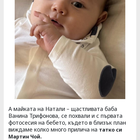
А майката на Натали – щастливата баба
Ванина Трифонова, се похвали и с първата
фотосесия на бебето, където в близък план
виждаме колко много прилича на
татко си
Мартин Чой.