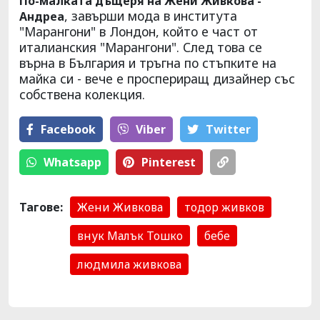
По-малката дъщеря на Жени Живкова -
, завърши мода в института
Андреа
"Марангони" в Лондон, който е част от
италианския "Марангони". След това се
върна в България и тръгна по стъпките на
майка си - вече е проспериращ дизайнер със
собствена колекция.
Facebook
Viber
Тwitter
Whatsapp
Pinterest
Тагове:
Жени Живкова
тодор живков
внук Малък Тошко
бебе
людмила живкова