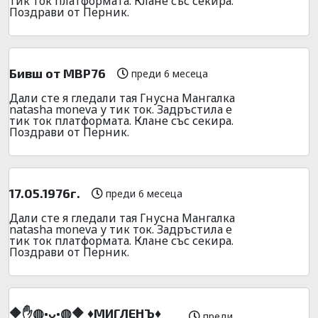
тик ток платформата. Клане със секира.
Поздрави от Перник.
Бивш от МВР76
преди 6 месеца
Дали сте я гледали тая Гнусна Мангалка
natasha moneva у тик ток. Задръстила е
тик ток платформата. Клане със секира.
Поздрави от Перник.
17.05.1976г.
преди 6 месеца
Дали сте я гледали тая Гнусна Мангалка
natasha moneva у тик ток. Задръстила е
тик ток платформата. Клане със секира.
Поздрави от Перник.
🔶✋◍•ᴗ•◍🔶 ♦️MИГЛEHЪ♦️
преди