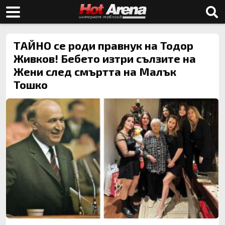
ТАЙНО се роди правнук на Тодор
Живков! Бебето изтри сълзите на
Жени след смъртта на Малък
Тошко