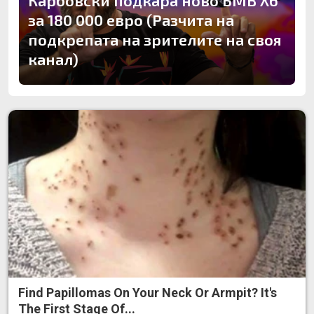
Карбовски подкара ново БМВ Х6
за 180 000 евро (Разчита на
подкрепата на зрителите на своя
канал)
Find Papillomas On Your Neck Or Armpit? It's
The First Stage Of...