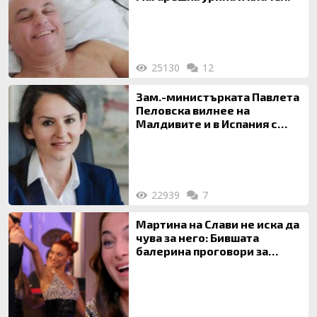
25130
12
Зам.-министърката Павлета
Пеловска вилнее на
Малдивите и в Испания с
богата любовница – брокер
на недвижими имоти
22939
7
Мартина на Слави не иска да
чува за него: Бившата
балерина проговори за
живота си с Дългия