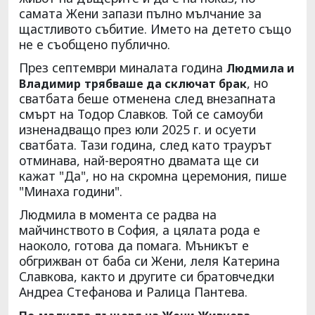
самата Жени запази пълно мълчание за
щастливото събитие. Името на детето също
не е съобщено публично.
През септември миналата година
Людмила и
, но
Владимир
трябваше да сключат брак
сватбата беше отменена след внезапната
смърт на Тодор Славков. Той се самоуби
изненадващо през юли 2025 г. и осуети
сватбата. Тази година, след като траурът
отминава, най-вероятно двамата ще си
кажат "Да", но на скромна церемония, пише
"Минаха години".
Людмила в момента се радва на
майчинството в София, а цялата рода е
наоколо, готова да помага. Мъникът е
обгрижван от баба си Жени, леля Катерина
Славкова, както и другите си братовчедки
Андреа Стефанова и Ралица Пантева.