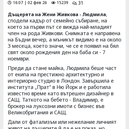
16:07 | 02 фев 26
15239
31
,
Дъщерята на Жени Живкова - Людмила
сподели кадър от семейно събиране, на
което за първи път се вижда най-младият
член на рода Живкови. Снимката е направена
на Бъдни вечер, а мъникът видимо е на около
3 месеца, което значи, че се е появил на бял
свят около рождения ден на баба си - 7
ноември.
Преди да стане майка, Людмила беше част
от екипа на престижно архитектурно и
интериорно студио в Лондон. Завършила е
института „Прат“ в Ню Йорк и е работила
известно време като вътрешен дизайнер в
САЩ. Таткото на бебето - Владимир, е
брокер на луксозни имоти с бизнес във
Великобритания и САЩ.
Дали от фатализъм или нежелание личният
живот на дъщерите й да е на показ, но