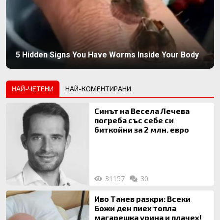
5 Hidden Signs You Have Worms Inside Your Body
НАЙ-ЧЕТЕНИ
НАЙ-КОМЕНТИРАНИ
Синът на Весела Лечева
погреба със себе си
биткойни за 2 млн. евро
31157
30
Иво Танев разкри: Всеки
Божи ден пиех топла
магарешка урина и плачех!