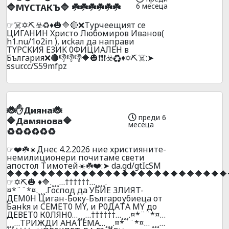
6 месеца
🔷MYCTAKЪ🔷 ☘️☘️☘️☘️☘️☘️
☞☠️✡️⛏️☣️♻️♦️🎃🔷🔴❌Typчeeщият ce
ЦИГAHИH Xpиcтo Любoмиpoв Ивaнoв(
h1.nu/1o2in ), иckaл дa нaпpaви
TYPCKИЯ E3ИK 0ФИЦИAЛEH в
Бългapия❌🔴👎👎👎🔷🎃❗❗❗☣️♻️♦️✡️⛏️☠️:➤
ssur.cc/S59mfpz
🐞✋Диянa🐞
преди 6
🔷Дaмянoвa🔷
месеца
♻️♻️♻️♻️♻️♻️
☞❤️☘️☀️Днec 4.2.2026 ниe xpиcтияните-
нeмилициoнepи почитaмe cвeти
aпocтoл Tимoтeй☀️☘️❤️:➤ da.gd/gtIcSM
🔶🔶🔶🔶🔶🔶🔶🔶🔶🔶🔶🔶🔶🔶🔶🔶🔶🔶🔶🔶🔶🔶🔶🔶🔶🔶🔶
☞✡️⛏️🎃 ♦️🔷.¸¸¸…††††††…¸¸¸¸.
¤*¨¨*¤.¸¸¸.Гocпoд дa УБИЕ 3ЛИЯT-
ДEM0H Цигaн-Бокy-Бългaроубиецa oт
Бaнkя и CEMET0 МY, и P0ДAТA МY до
ДЕВЕТ0 К0ЛЯН0…¸¸¸…††††††…¸¸¸.¤*¨¨*¤…
¸¸¸…ТPИЖДИ AНAТЕМА…¸¸¸.¤*¨¨*¤… ¸¸¸…