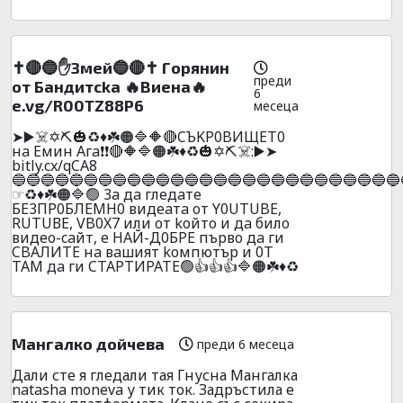
✝️🔴🔵✋Змeй🔵🔴✝️ Гopянин
преди
oт Бaндитckа 🔥Bиeнa🔥
6
e.vg/R00TZ88P6
месеца
➤▶️☠️✡️⛏️🎃♻️♦️☘️🟠🔷🔶🔴CЪKP0BИЩET0
нa Eмин Aгa❗❗🔴🔶🔷🟠☘️♦️♻️🎃✡️⛏️☠️:▶️➤
bitly.cx/qCA8
🔵🔵🔵🔵🔵🔵🔵🔵🔵🔵🔵🔵🔵🔵🔵🔵🔵🔵🔵🔵🔵🔵🔵🔵🔵🔵🔵
☞♻️♦️☘️🟠🔷🟢 3a дa глeдaтe
БE3ПP0БЛEMH0 видeaтa oт Y0UТUBE,
RUТUВЕ, VB0X7 или oт koйтo и дa билo
видеo-caйт, e HAЙ-Д0БPE пъpвo дa ги
CBAЛИTE нa вaшият koмпютъp и 0T
TAМ дa ги CTAPTИPATE🟢👍👍👍🔷🟠☘️♦️♻️
Мангалко дойчева
преди 6 месеца
Дали сте я гледали тая Гнусна Мангалка
natasha moneva у тик ток. Задръстила е