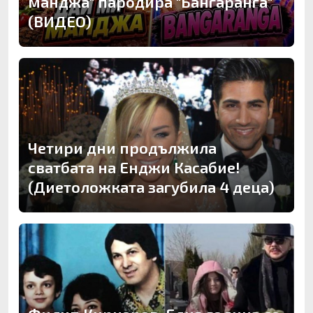
манджа" пародира "Бангаранга"
(ВИДЕО)
Четири дни продължила
сватбата на Енджи Касабие!
(Диетоложката загубила 4 деца)