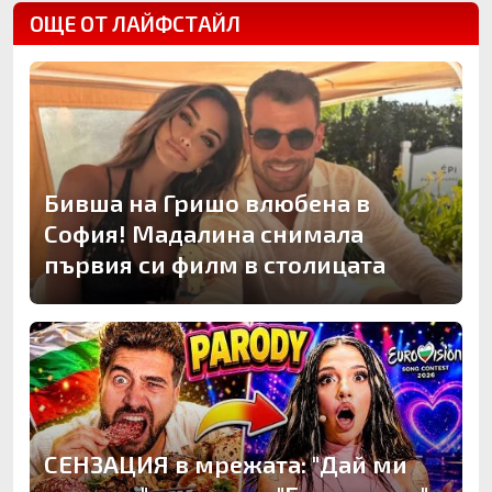
ОЩЕ ОТ ЛАЙФСТАЙЛ
Бивша на Гришо влюбена в
София! Мадалина снимала
първия си филм в столицата
СЕНЗАЦИЯ в мрежата: "Дай ми