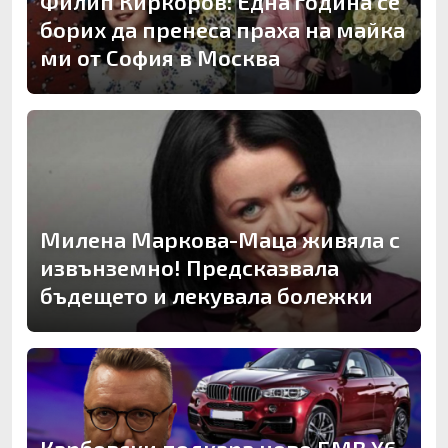
Филип Киркоров: Една година се
борих да пренеса праха на майка
ми от София в Москва
Милена Маркова-Маца живяла с
извънземно! Предсказвала
бъдещето и лекувала болежки