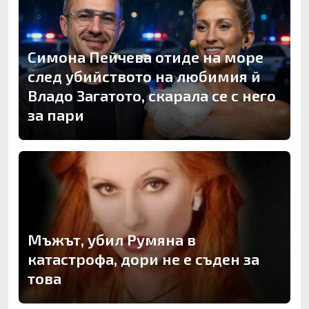
Симона Пейчева отиде на море
след убийството на любимия й
Владо Загатото, скарала се с него
за пари
Мъжът, убил Румяна в
катастрофа, дори не е съден за
това