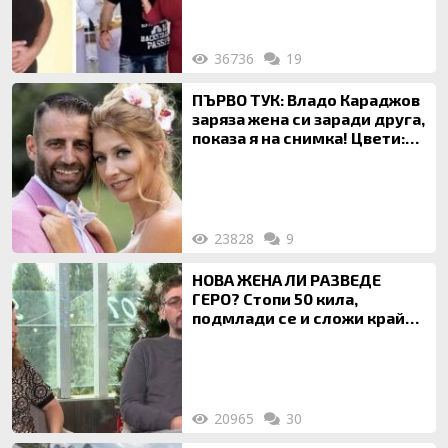
36736
19
ПЪРВО ТУК: Владо Караджов
заряза жена си заради друга,
показа я на снимка! Цвети:
Ти си фалшив герой!
23828
9
НОВА ЖЕНА ЛИ РАЗВЕДЕ
ГЕРО? Стопи 50 кила,
подмлади се и сложи край
на 20-годишен брак
20965
30