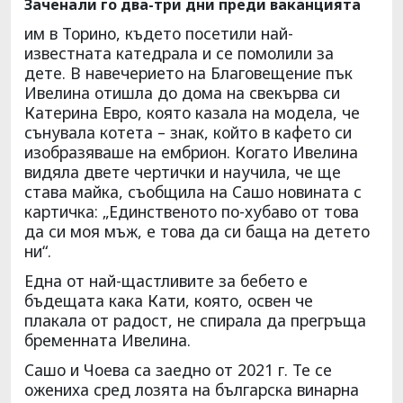
Заченали го два-три дни преди ваканцията
им в Торино, където посетили най-
известната катедрала и се помолили за
дете. В навечерието на Благовещение пък
Ивелина отишла до дома на свекърва си
Катерина Евро, която казала на модела, че
сънувала котета – знак, който в кафето си
изобразяваше на ембрион. Когато Ивелина
видяла двете чертички и научила, че ще
става майка, съобщила на Сашо новината с
картичка: „Единственото по-хубаво от това
да си моя мъж, е това да си баща на детето
ни“.
Една от най-щастливите за бебето е
бъдещата кака Кати, която, освен че
плакала от радост, не спирала да прегръща
бременната Ивелина.
Сашо и Чоева са заедно от 2021 г. Те се
ожениха сред лозята на българска винарна