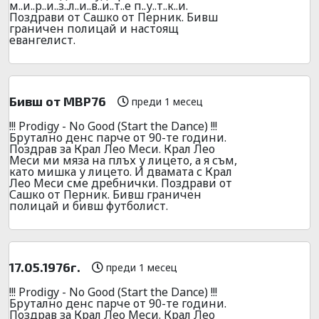
м..и..р..и..з..л..и..в..и..т..е п..у..т..к..и.
Поздрави от Сашко от Перник. Бивш
граничен полицай и настоящ
евангелист.
Бивш от МВР76
преди 1 месец
!!! Prodigy - No Good (Start the Dance) !!!
Брутално денс парче от 90-те години.
Поздрав за Крал Лео Меси. Крал Лео
Меси ми мяза на плъх у лицето, а я съм,
като мишка у лицето. И двамата с Крал
Лео Меси сме дребнички. Поздрави от
Сашко от Перник. Бивш граничен
полицай и бивш футболист.
17.05.1976г.
преди 1 месец
!!! Prodigy - No Good (Start the Dance) !!!
Брутално денс парче от 90-те години.
Поздрав за Крал Лео Меси. Крал Лео