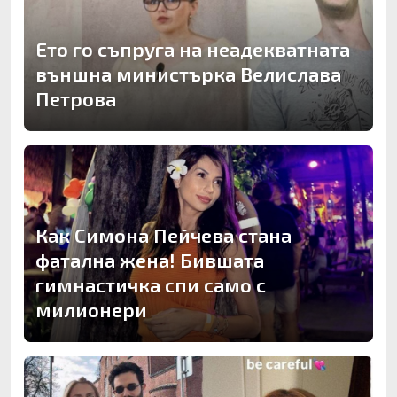
Ето го съпруга на неадекватната
външна министърка Велислава
Петрова
Как Симона Пейчева стана
фатална жена! Бившата
гимнастичка спи само с
милионери