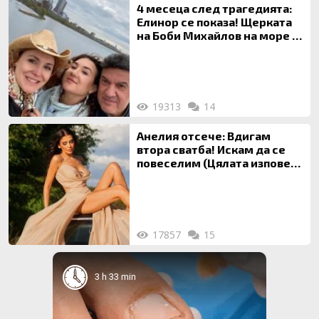
4 месеца след трагедията:
Елинор се показа! Щерката
на Боби Михайлов на море с
майка си
19313
14
Анелия отсече: Вдигам
втора сватба! Искам да се
повеселим (Цялата изповед
ТУК)
17857
15
3 h 33 min