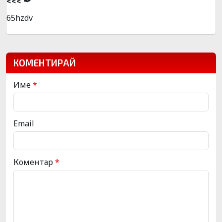
<<< ✒
65hzdv
КОМЕНТИРАЙ
Име
*
Email
Коментар
*