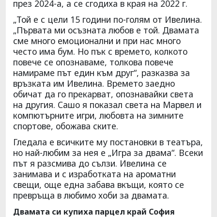
през 2024-а, а се сгодиха в края на 2022 г.
„Той е с цели 15 години по-голям от Ивелина.
„Първата ми осъзната любов е той. Двамата
сме много емоционални и при нас много
често има бум. Но пък с времето, колкото
повече се опознаваме, толкова повече
намираме път един към друг“, разказва за
връзката им Ивелина. Времето заедно
обичат да го прекарват, опознавайки света
на другия. Сашо я показал света на Марвел и
компютърните игри, любовта на зимните
спортове, обожава ските.
Гледала е всичките му постановки в театъра,
но най-любим за нея е „Игра за двама“. Всеки
път я разсмива до сълзи. Ивелина се
занимава и с изработката на ароматни
свещи, още една забава вкъщи, която се
превръща в любимо хоби за двамата.
Двамата си купиха парцел край София