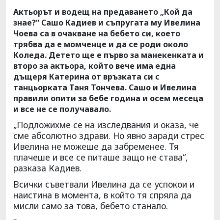
Актьорът и водещ на предаването „Кой да
знае?“ Сашо Кадиев и съпругата му Ивелина
Чоева са в очакване на бебето си, което
трябва да е момченце и да се роди около
Коледа. Детето ще е първо за манекенката и
второ за актьора, който вече има една
дъщеря Катерина от връзката си с
танцьорката Таня Тончева. Сашо и Ивелина
правили опити за бебе година и осем месеца
и все не се получавало.
„Подложихме се на изследвания и оказа, че
сме абсолютно здрави. Но явно заради стрес
Ивелина не можеше да забременее. Тя
плачеше и все се питаше защо не става“,
разказа Кадиев.
Всички съветвали Ивелина да се успокои и
наистина в момента, в който тя спряла да
мисли само за това, бебето станало.