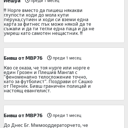
Йешуа
преди 1 месец
!!! Норге вместо да пишеш някакви
глупости ходи до мола купи
перука,сутиен и ходи си вземи една
карта за фитнес пък може някой да те
съжали и да ти тегли една паца и да не
умреш като самотен нещастник. !!!
Бивш от МВР76
преди 1 месец
Кво се оказа, че тоя нурге или норге е
един Грозен и Плешив Мангал с
"феноменално телосложение точно,
като за футболист". Поздрави от Сашко
от Перник. Бивш граничен полицай и
настоящ евангелист.
Бивш от МВР76
преди 1 месец
До Днес Бг. Мммооддераторчето, че