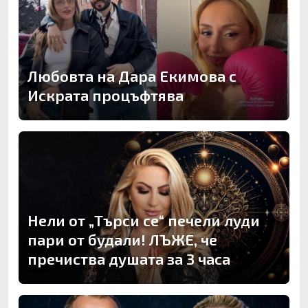
Любовта на Дара Екимова с
Искрата процъфтява
Нели от „Търси се“ печели луди
пари от будали! ЛЪЖЕ, че
пречиства душата за 3 часа