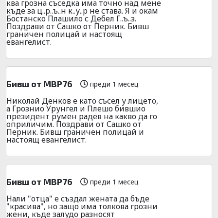
ква грозна съседка има точно над мене
къде за ц..р..ъ..н к..у..р не става. Я и окам
Бостанско Плашило с Дебел Г..ъ..з.
Поздрави от Сашко от Перник. Бивш
граничен полицай и настоящ
евангелист.
Бивш от МВР76
преди 1 месец
Николай Денков е като съсел у лицето,
а Грознио Урунгел и Плешо бившио
президент румен радев на какво да го
оприличим. Поздрави от Сашко от
Перник. Бивш граничен полицай и
настоящ евангелист.
Бивш от МВР76
преди 1 месец
Нали "отца" е създал жената да бъде
"красива", но защо има толкова грозни
жени, къде залудо разносят