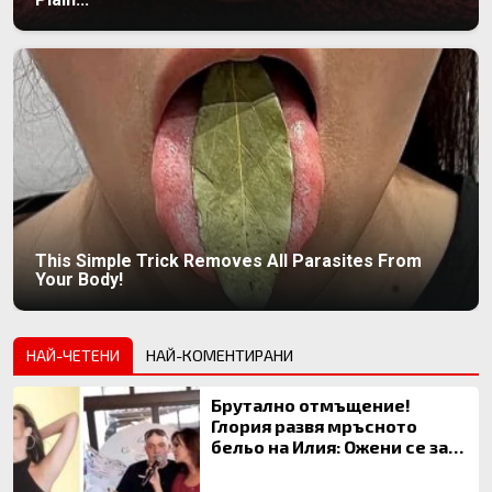
This Simple Trick Removes All Parasites From
Your Body!
НАЙ-ЧЕТЕНИ
НАЙ-КОМЕНТИРАНИ
Брутално отмъщение!
Глория развя мръсното
бельо на Илия: Ожени се за
120 кг жена, заряза Симона,
за да гледа чуждо дете!