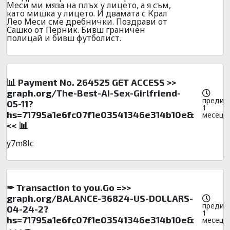
Меси ми мяза на плъх у лицето, а я съм,
като мишка у лицето. И двамата с Крал
Лео Меси сме дребнички. Поздрави от
Сашко от Перник. Бивш граничен
полицай и бивш футболист.
📊 Payment No. 264525 GET ACCESS >>
graph.org/The-Best-AI-Sex-Girlfriend-
преди
05-11?
1
hs=71795a1e6fc07f1e03541346e314b10e&
месец
<< 📊
y7m8lc
✒ Transaction to you.Go =>>
graph.org/BALANCE-36824-US-DOLLARS-
преди
04-24-2?
1
hs=71795a1e6fc07f1e03541346e314b10e&
месец