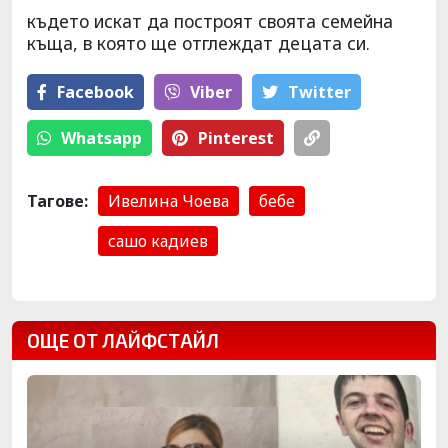
където искат да построят своята семейна
къща, в която ще отглеждат децата си.
Facebook
Viber
Тwitter
Whatsapp
Pinterest
Тагове:
Ивелина Чоева
бебе
сашо кадиев
ОЩЕ ОТ ЛАЙФСТАЙЛ