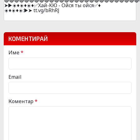
🔴🔴🔴🔴🔴🔴🔴🔴🔴🔴🔴🔴🔴🔴🔴🔴🔴🔴🔴🔴🔴🔴🔴🔴🔴🔴🔴
➤▶️☀️♦️☀️♦️☀️♦️✅Xaй-KЮ - Oйcя ты oйcя✅♦️
☀️♦️☀️♦️☀️:▶️➤ tt.vg/bRhRJ
КОМЕНТИРАЙ
Име
*
Email
Коментар
*