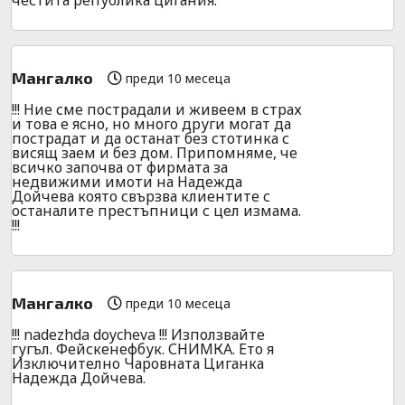
Мангалко
преди 10 месеца
!!! Ние сме пострадали и живеем в страх
и това е ясно, но много други могат да
пострадат и да останат без стотинка с
висящ заем и без дом. Припомняме, че
всичко започва от фирмата за
недвижими имоти на Надежда
Дойчева която свързва клиентите с
останалите престъпници с цел измама.
!!!
Мангалко
преди 10 месеца
!!! nadezhda doycheva !!! Използвайте
гугъл. Фейскенефбук. СНИМКА. Ето я
Изключително Чаровната Циганка
Надежда Дойчева.