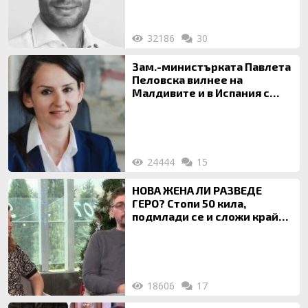
32186
30
Зам.-министърката Павлета
Пеловска вилнее на
Малдивите и в Испания с
богата любовница – брокер
на недвижими имоти
24444
15
НОВА ЖЕНА ЛИ РАЗВЕДЕ
ГЕРО? Стопи 50 кила,
подмлади се и сложи край
на 20-годишен брак
18606
17