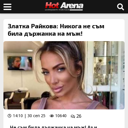
Златка Райкова: Никога не съм
била държанка на мъж!
14:10 | 30 сеп 25
10640
26
„Не съм била държанка на мъж! Аз и