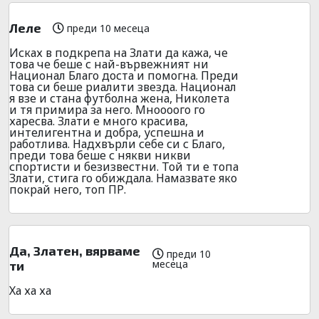
Леле
преди 10 месеца
Исках в подкрепа на Злати да кажа, че
това че беше с най-вървежният ни
Национал Благо доста и помогна. Преди
това си беше риалити звезда. Национал
я взе и стана футболна жена, Николета
и тя примира за него. Мноооого го
харесва. Злати е много красива,
интелигентна и добра, успешна и
работлива. Надхвърли себе си с Благо,
преди това беше с някви никви
спортисти и безизвестни. Той ти е топа
Злати, стига го обиждала. Намазвате яко
покрай него, топ ПР.
Да, Златен, вярваме
преди 10
месеца
ти
Ха ха ха