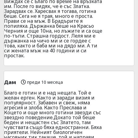
Виждах се с Благо по време на връзката
им. После го видях, че е със Златка.
Зарадвах се. Харесвах я тогава, готина
беше. Сега не я трая, много е проста.
Прави се на мъж. В Брадърите я
попиляха. Държанка беше на Красьо
Черния и още 10на, но лъжите и са още
по-тъпи. Страшна гордост. Леля ми е
държанка на чичо ми и се гордее с
това, както и баба ми на дядо ми. А ти
си жената мъж на 40 години и си
простак.
Дам
преди 10 месеца
Благо е готин и е над нещата. Той е
желан ерген. Както и заради визия и
популярност. Забавен и свеж, няма
агресия и злоба. Както Преслава и
Коцето и още много готини звезди със
звездно поведение.Докато той беше
беден и нещастен със Златето, там
чувствата също бяха едностранни. Бяха
приятели. Нейният биологичен
часовник тик такаше, той и направи