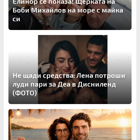
Елинор се показа! Щерката на
Боби Михайлов на море с майка
си
Не щади средства: Лена потроши
луди пари за Деа в Дисниленд
(ФОТО)