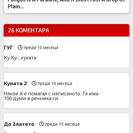
Plain...
26 КОМЕНТАРА
ГУГ
преди 10 месеца
Ку Ку ...куката
Куката 2
преди 10 месеца
Някои й е помагал с написаното. Тя има
100 думи в речника си.
До Златето
преди 10 месеца