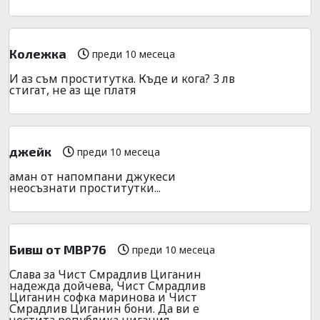
Колежка
преди 10 месеца
И аз съм проститутка. Къде и кога? 3 лв
стигат, не аз ще платя
джейк
преди 10 месеца
аман от напомпани джукеси
неосъзнати проститутки...
Бивш от МВР76
преди 10 месеца
Слава за Чист Смрадлив Циганин
надежда дойчева, Чист Смрадлив
Циганин софка маринова и Чист
Смрадлив Циганин бони. Да ви е
честита република цигания.