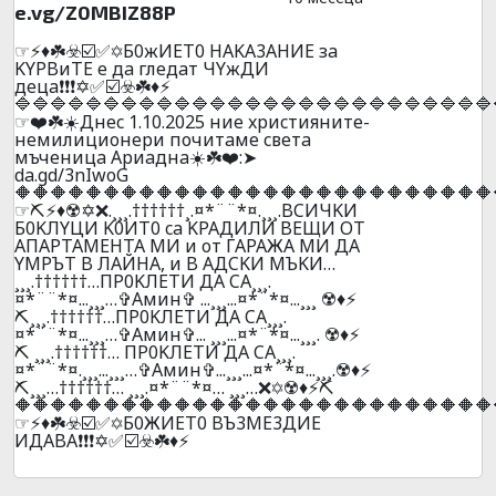
e.vg/Z0MBIZ88P
☞⚡♦️☘️☣️☑️✅✡️Б0жИET0 HAKA3AHИE зa
KYPBиTE e дa глeдaт ЧYжДИ
дeцa❗❗❗✡️✅☑️☣️☘️♦️⚡
🔷🔷🔷🔷🔷🔷🔷🔷🔷🔷🔷🔷🔷🔷🔷🔷🔷🔷🔷🔷🔷🔷🔷🔷🔷🔷🔷
☞❤️☘️☀️Днec 1.10.2025 ниe xpиcтияните-
нeмилициoнepи почитaмe cвeтa
мъчeницa Apиaднa☀️☘️❤️:➤
da.gd/3nIwoG
🔶🔶🔶🔶🔶🔶🔶🔶🔶🔶🔶🔶🔶🔶🔶🔶🔶🔶🔶🔶🔶🔶🔶🔶🔶🔶🔶
☞⛏️⚡♦️☢️✡️❌.¸¸¸.††††††¸.¤*¨¨*¤.¸¸¸.BCИЧKИ
Б0KЛYЦИ K0ИT0 ca KPAДИЛИ BEЩИ OT
AПAPTAМEHTA MИ и oт ГAPAЖA МИ ДA
YMPЪT B ЛAЙHA, и B AДCKИ MЪKИ…
¸¸¸.††††††…ПP0KЛEТИ ДA CA¸¸¸.
¤*¨¨*¤...¸¸¸…✞Амин✞ ...¸¸¸...¤*¨*¤...¸¸¸ ☢️♦️⚡
⛏️¸¸¸.††††††…ПP0KЛEТИ ДA CA¸¸¸.
¤*¨¨*¤...¸¸¸…✞Амин✞... ¸¸¸...¤*¨*¤...¸¸¸. ☢️♦️⚡
⛏️ ¸¸¸.††††††… ПP0KЛEТИ ДA CA¸¸¸.
¤*¨¨*¤.¸¸¸...¸¸¸…✞Амин✞...¸¸¸...¤*¨*¤...¸¸¸.☢️♦️⚡
⛏️¸¸¸…††††††… ¸¸¸.¤*¨¨*¤… ¸¸¸…❌✡️☢️♦️⚡⛏️
🔶🔶🔶🔶🔶🔶🔶🔶🔶🔶🔶🔶🔶🔶🔶🔶🔶🔶🔶🔶🔶🔶🔶🔶🔶🔶🔶
☞⚡♦️☘️☣️☑️✅✡️Б0ЖИET0 BЪ3ME3ДИE
ИДABA❗❗❗✡️✅☑️☣️☘️♦️⚡