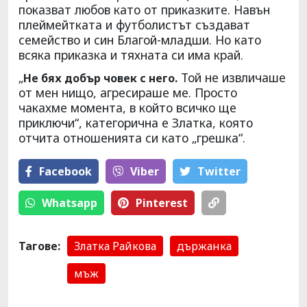
показват любов като от приказките. Навън
плеймейтката и футболистът създават
семейство и син Благой-младши. Но като
всяка приказка и тяхната си има край.
„
Той не извличаше
Не бях добър човек с него.
от мен нищо, агресираше ме. Просто
чакахме момента, в който всичко ще
приключи“, категорична е Златка, която
отчита отношенията си като „грешка“.
Facebook
Viber
Тwitter
Whatsapp
Pinterest
Тагове:
Златка Райкова
държанка
мъж