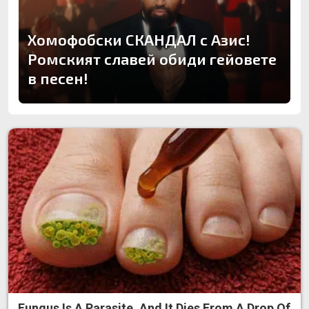
Хомофобски СКАНДАЛ с Азис!
Ромският славей обиди гейовете
в песен!
Fungus Is A Parasite, And It Dies From A Drop Of