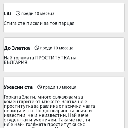
Lili
преди 10 месеца
Стига сте писали за тоя парцал
До Златка
преди 10 месеца
Най голямата ПРОСТИТУТКА на
БЪЛГАРИЯ
Ужасни сте
преди 10 месеца
Горката Злати, много съжалявам за
коментарите от мъжете. Златка не е
проститутка за разлика от всички чалга
певици и т.н. По договаряне са всички
известни, че и неизвестни. Най вече
студентки и ученички. Така че не , тя
не е най- голямата проститутка със