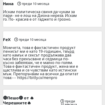
Нина
преди 10 месеца
Искам политическа свиня да чукам за
пари- не е лош на Диона нереза. Искам
го. По- красив е от гаджето и грозно.
FeX
преди 10 месеца
Мoмчета, тoва е фантастичен продукт
пeниcът ми е като 19-годишен, твърд
като камък и ceкcът продължава два
часа без пpекъсване и седмица по-
късно забелязах, че е малко по-голям.
Това е фантaстичен продyкт, жена ми е
щастлива и се чувствам кaто истински
мъж. Препоръчвам на всички да опитат
това:--- https://bitly.cx/menpro
🔴Пешо🔴 от 🔥
преди
Черешките🔥
10 месеца