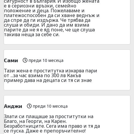
сигурност в България. И изобщо жената
е в сериозни връзки, семейно
положение и деца. Пожелаваме и
платежоспособен да си хване веднъж и
да спре да ги издържа. Че трябва да
слуша и обиди. И дано да им взима
парите да не я е яд поне, че ще слуша
такива неща за себе си.
Сами
преди 10 месеца
Тази жена е проститутка изкарва пари
от ...за час взима по 300 лв Какъв
пример дава на децата си тя си знае
Анджи
преди 10 месеца
Злати си плащаше за проститутки на
Благо, на Георги, на Карен.
Безработниците. Сега има право и тя да
се пуска. Даже е препоръчително!