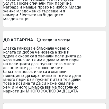
услуга. После спечели той парична
награда и имаше право на избор. Млада
женка младоженка търсеше и я
намери. Честито на бъдещите
младоженци.
ДО ХОТАРЕНА
преди 10 месеца
Златка Райкова е блъснала човек с
колата си добре че човека е жив и
здрав а скоро са я хванали полицията да
кара пияна но тя им е дала много пари
на полицията да я пуснат това много
лесно може да се провери че е
блъснала човек и че са я хванали
полицията да кара пияна и тя им е дала
много пари да я пуснат питай те я дали
това е истина тя да си каже хем пие
хем и много шмърка взима постоянно
наркотици МНОГО ЖАЛКО ЗА ДЕЦАТА