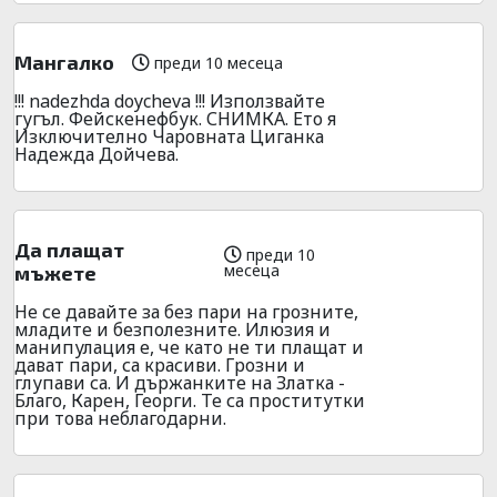
Мангалко
преди 10 месеца
!!! nadezhda doycheva !!! Използвайте
гугъл. Фейскенефбук. СНИМКА. Ето я
Изключително Чаровната Циганка
Надежда Дойчева.
Да плащат
преди 10
месеца
мъжете
Не се давайте за без пари на грозните,
младите и безполезните. Илюзия и
манипулация е, че като не ти плащат и
дават пари, са красиви. Грозни и
глупави са. И държанките на Златка -
Благо, Карен, Георги. Те са проститутки
при това неблагодарни.