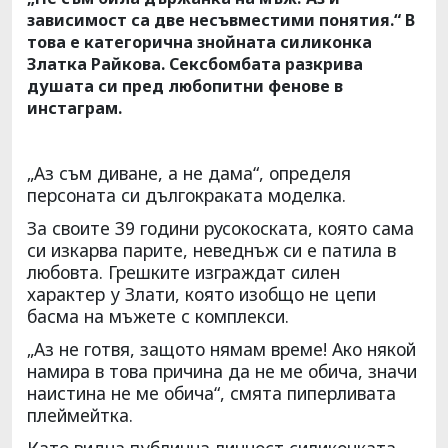
зависимост са две несъвместими понятия.“ В
това е категорична знойната силиконка
Златка Райкова. Сексбомбата разкрива
душата си пред любопитни фенове в
инстаграм.
„Аз съм диване, а не дама“, определя
персоната си дългокраката моделка.
За своите 39 години русокоската, която сама
си изкарва парите, неведнъж си е патила в
любовта. Грешките изграждат силен
характер у Злати, която изобщо не цепи
басма на мъжете с комплекси.
„Аз не готвя, защото нямам време! Ако някой
намира в това причина да не ме обича, значи
наистина не ме обича“, смята пиперливата
плеймейтка.
Като видна публична личност силиконката