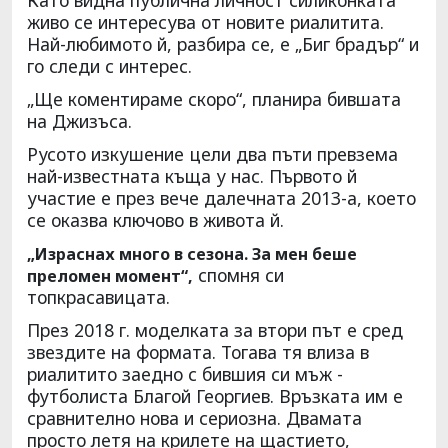
живо се интересува от новите риалитита.
Най-любимото й, разбира се, е „Биг брадър“ и
го следи с интерес.
„Ще коментираме скоро“, планира бившата
на Джизъса.
Русото изкушение цели два пъти превзема
най-известната къща у нас. Първото й
участие е през вече далечната 2013-а, което
се оказва ключово в живота й.
„Израснах много в сезона. За мен беше
спомня си
преломен момент“,
топкрасавицата.
През 2018 г. моделката за втори път е сред
звездите на формата. Тогава тя влиза в
риалитито заедно с бившия си мъж -
футболиста Благой Георгиев. Връзката им е
сравнително нова и сериозна. Двамата
просто летя на крилете на щастието,