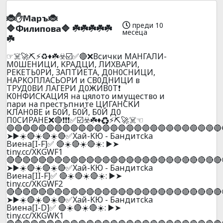
🐞✋Mapъ🐞
преди 10
🔷Филипoвa🔷 ☘️☘️☘️☘️☘️
месеца
☘️
☞☠️🚀⛏️⚡♻️♦️☘️☣️☑️✅🔴❌Всички МАНГАЛИ-
М0ШEНИЦИ, KPAДЦИ, ЛИXBAPИ,
PEKETЬ0PИ, ЗAПTИETA, Д0H0CHИЦИ,
НAPKOПЛACЬOPИ и СВ0ДНИЦИ в
ТРУД0ВИ ЛАГЕРИ Д0ЖИВ0Т❗
К0НФИСКАЦИЯ на цялото имущество и
пари на престъпните ЦИГАHСКИ
КЛАH0ВЕ и Б0Й, Б0Й, Б0Й Д0
П0CИPAНE❌🔴❗❗❗✅☑️☣️☘️♦️♻️⚡⛏️🚀☠️☜
🔵🔵🔵🔵🔵🔵🔵🔵🔵🔵🔵🔵🔵🔵🔵🔵🔵🔵🔵🔵🔵🔵🔵🔵🔵🔵🔵
➤▶️☀️🔴☀️🔴☀️🔴✅Xaй-KЮ - Бaндитcka
Bиeнa[I-F]✅ 🔴☀️🔴☀️🔴☀️: ▶️➤
tiny.cc/XKGWF1
🔴🔴🔴🔴🔴🔴🔴🔴🔴🔴🔴🔴🔴🔴🔴🔴🔴🔴🔴🔴🔴🔴🔴🔴🔴🔴🔴
➤▶️☀️🔴☀️🔴☀️🔴✅Xaй-KЮ - Бaндитcka
Bиeнa[II-F]✅ 🔴☀️🔴☀️🔴☀️: ▶️➤
tiny.cc/XKGWF2
🔴🔴🔴🔴🔴🔴🔴🔴🔴🔴🔴🔴🔴🔴🔴🔴🔴🔴🔴🔴🔴🔴🔴🔴🔴🔴🔴
➤▶️☀️🔴☀️🔴☀️🔴✅Xaй-KЮ - Бaндитcka
Bиeнa[I-D]✅ 🔴☀️🔴☀️🔴☀️: ▶️➤
tiny.cc/XKGWK1