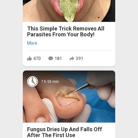
This Simple Trick Removes All
Parasites From Your Body!
More
470
181
391
7 h 53 min
Fungus Dries Up And Falls Off
After The First Use