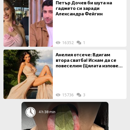
Петър Дочев би шута на
гаджето си заради
Александра Фейгин
16352
1
Анелия отсече: Вдигам
втора сватба! Искам да се
повеселим (Цялата изповед
ТУК)
15736
3
4 h 38 min