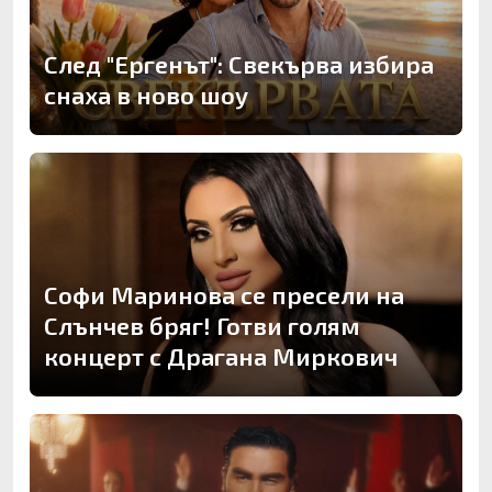
След "Ергенът": Свекърва избира
снаха в ново шоу
Софи Маринова се пресели на
Слънчев бряг! Готви голям
концерт с Драгана Миркович