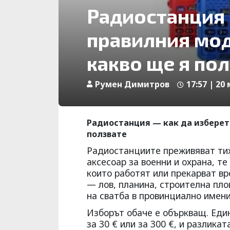
Радиостанция 
правилния мод
какво ще я по
Румен Димитров
17:57 | 20
Радиостанция — как да изберет
ползвате
Радиостанциите преживяват тих
аксесоар за военни и охрана, те
които работят или прекарват вр
— лов, планина, строителна пло
на сватба в провинциално имени
Изборът обаче е объркващ. Еди
за 30 € или за 300 €, и разлика