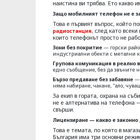
наистина ви трябва. Ето какво 
Защо мобилният телефон не е 
Това е първият въпрос, който п
, след като всеки
радиостанция
които телефонът просто не рабо
Зони без покритие
— горски райо
индустриални обекти с метални 
Групова комуникация в реално 
едно съобщение, без да звъните н
Бързо предаване без забавяне
— 
няма набиране, чакане, "ало, чува
За екип в гората, охрана на съ
не е алтернатива на телефона 
свърши.
Лицензиране — какво е законно 
Това е темата, по която в магаз
България има три основни режи