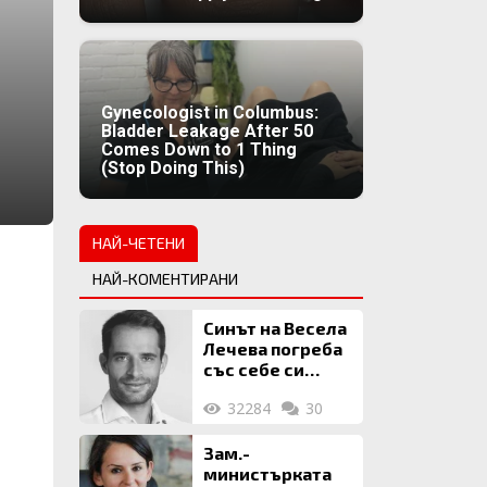
Gynecologist in Columbus:
Bladder Leakage After 50
Comes Down to 1 Thing
(Stop Doing This)
НАЙ-ЧЕТЕНИ
НАЙ-КОМЕНТИРАНИ
Синът на Весела
Лечева погреба
със себе си
биткойни за 2
32284
30
млн. евро
Зам.-
министърката