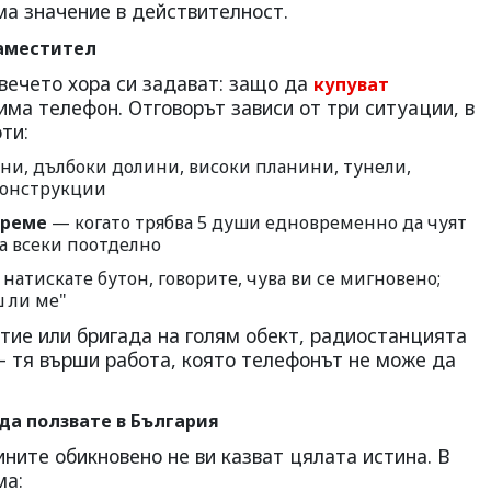
има значение в действителност.
заместител
овечето хора си задават: защо да
купуват
 има телефон. Отговорът зависи от три ситуации, в
ти:
ни, дълбоки долини, високи планини, тунели,
конструкции
време
— когато трябва 5 души едновременно да чуят
а всеки поотделно
натискате бутон, говорите, чува ви се мигновено;
ш ли ме"
битие или бригада на голям обект, радиостанцията
— тя върши работа, която телефонът не може да
да ползвате в България
ините обикновено не ви казват цялата истина. В
ма: