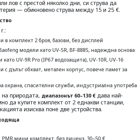
ли лов с престой няколко дни, си струва да
терия — обикновено струва между 15 и 25 €.
ство
г.:
в комплект 2 броя, базови, без дисплей
ofeng модели като UV-5R, BF-888S, надеждна основа
ато UV-9R Pro (IP67 водозащита), UV-10R, UV-16
с дълъг обхват, метален корпус, повече памет за
 охрана, спасителни служби, индустриална употреба
и на природата,
дава най-
диапазонът 60–130 €
мно да купите комплект от 2 еднакви станции,
кацията изисква поне две устройства.
дходяща
PMR мини комплект, без лиценз, 30–50 €