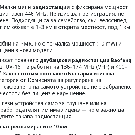
Малки
с фиксирана мощност
мини радиостанции
диапазон 446 MHz. Не изискват регистрация, не
ценз. Подходящи са за семейство, ски, велосипед,
 им обхват е 1–3 км в открита местност, под 1 км
бни на PMR, но с по-малка мощност (10 mW) и
ещани в нови модели.
лизат повечето
двубандови радиостанции Baofeng
2, UV-16. Те работят на 136–174 MHz (VHF) и 400–
W.
Законното им ползване в България изисква
тегория от Комисията за регулиране на
тежаването на самото устройство не е забранено,
честоти без лиценз е нарушение.
 тези устройства само за слушане или на
о работодателят им има лиценз — но е важно да
упите такава радиостанция.
ават рекламираните 10 км