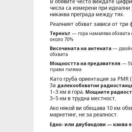
В обявите често виждате цифри к
числа са измерени при идеални 
никаква преграда между тях.
Реалният обхват зависи от три 
Теренът
— гора намалява обхвата 
около 70%
Височината на антената
— двойн
обхвата
Мощността на предавателя
— 5W
прави голяма
Като груба ориентация за PMR (0
За
далекообхватни радиостанц
1–3 км в гора.
Мощните радиост
3–5 км в трудна местност.
Ако някой ви обещава 10 км обх
маркетинг, не за реалност.
Едно- или двубандови — каква е