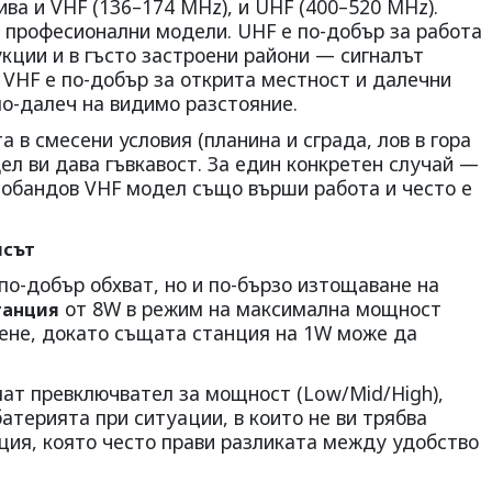
ва и VHF (136–174 MHz), и UHF (400–520 MHz).
о професионални модели. UHF е по-добър за работа
укции и в гъсто застроени райони — сигналът
 VHF е по-добър за открита местност и далечни
по-далеч на видимо разстояние.
 в смесени условия (планина и сграда, лов в гора
дел ви дава гъвкавост. За един конкретен случай —
нобандов VHF модел също върши работа и често е
исът
по-добър обхват, но и по-бързо изтощаване на
от 8W в режим на максимална мощност
танция
рене, докато същата станция на 1W може да
ат превключвател за мощност (Low/Mid/High),
батерията при ситуации, в които не ви трябва
ция, която често прави разликата между удобство