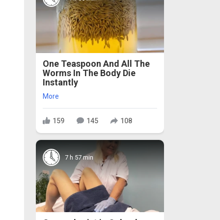
One Teaspoon And All The
Worms In The Body Die
Instantly
More
159
145
108
7 h 57 min