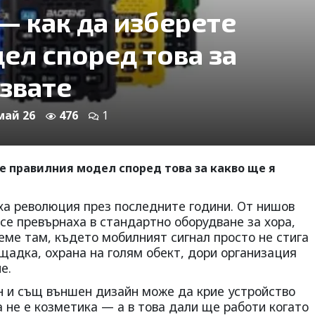
— как да изберете
ел според това за
лзвате
 май 26
476
1
е правилния модел според това за какво ще я
а революция през последните години. От нишов
 се превърнаха в стандартно оборудване за хора,
еме там, където мобилният сигнал просто не стига
щадка, охрана на голям обект, дори организация
е.
н и същ външен дизайн може да крие устройство
та не е козметика — а в това дали ще работи когато