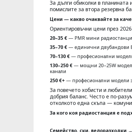
За дълги обиколки в планината и
помислите за втора резервна ба
Цени — какво очаквайте за каче
Ориентировъчни цени през 2026 
20–35 €
— PMR мини радиостанции 
35–70 €
— единични двубандови Ba
70–130 €
— професионални модели к
130–250 €
— мощни 20–25W модели 
канали
250 €+
— професионални модели за
За повечето хобисти и любител
добрия баланс. Често е по-разу
отколкото една скъпа — комуни
За кого коя радиостанция е по
Семейство, ски, велоразходки
→ 