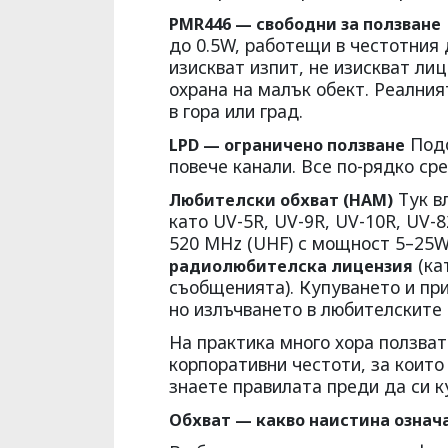
PMR446 — свободни за ползване
до 0.5W, работещи в честотния 
изискват изпит, не изискват ли
охрана на малък обект. Реалният
в гора или град.
Подо
LPD — ограничено ползване
повече канали. Все по-рядко ср
Тук в
Любителски обхват (HAM)
като UV-5R, UV-9R, UV-10R, UV-8
520 MHz (UHF) с мощност 5–25
(ка
радиолюбителска лицензия
съобщенията). Купуването и при
но излъчването в любителските 
На практика много хора ползват
корпоративни честоти, за коит
знаете правилата преди да си к
Обхват — какво наистина означ