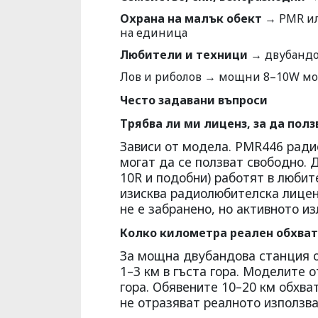
Охрана на малък обект
→ PMR или
на единица
Любители и техници
→ двубандов
Лов и риболов → мощни 8–10W мод
Често задавани въпроси
Трябва ли ми лиценз, за да пол
Зависи от модела. PMR446 ради
могат да се ползват свободно. 
10R и подобни) работят в любит
изисква радиолюбителска лицен
не е забранено, но активното и
Колко километра реален обхват
За мощна двубандова станция о
1–3 км в гъста гора. Моделите о
гора. Обявените 10–20 км обхва
не отразяват реалното използва