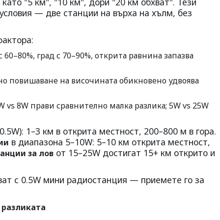
ато "5 км", "10 км", дори "20 км обхват". Тези
условия — две станции на върха на хълм, без
фактора:
с 60–80%, град с 70–90%, открита равнина запазва
о повишаване на височината обикновено удвоява
 vs 8W прави сравнително малка разлика; 5W vs 25W
.5W): 1–3 км в открита местност, 200–800 м в гора.
в диапазона 5–10W: 5–10 км открита местност,
ии
от 15–25W достигат 15+ км открито и
анции за лов
ват с 0.5W мини радиостанция — приемете го за
 разликата