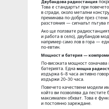
покри
Двубандова радиостанция
Това е стандартът при повечет
в сгради, около метални констр
преминава по-добре през стени.
разстояния — сигналът пътува 
Ако ще ползвате радиостанцията
и работа в село), двубандов мо
например само лов в гора — ед
по-евтин.
Мощност и батерия — компром
По-високата мощност означава 
батерията. Една
мощна радиос
издържа 6–8 часа активно гово
издържи 20–30 часа.
Повечето качествени модели им
който ви позволява да пестите 
максимален обхват. Това е функ
и постоянно зареждане.