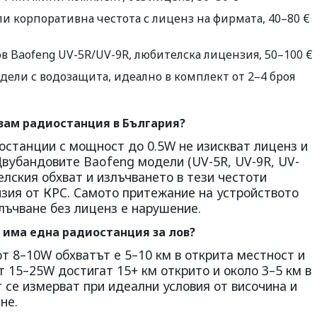
 корпоративна честота с лиценз на фирмата, 40–80 €
 Baofeng UV-5R/UV-9R, любителска лицензия, 50–100 €
ели с водозащита, идеално в комплект от 2–4 броя
звам радиостанция в България?
останции с мощност до 0.5W не изискват лиценз и
Двубандовите Baofeng модели (UV-5R, UV-9R, UV-
елския обхват и излъчването в тези честоти
зия от КРС. Самото притежание на устройството
злъчване без лиценз е нарушение.
 има една радиостанция за лов?
т 8–10W обхватът е 5–10 км в открита местност и
т 15–25W достигат 15+ км открито и около 3–5 км в
т се измерват при идеални условия от височина и
не.