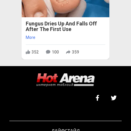
Fungus Dries Up And Falls Off
After The First Use
More
352
100
359
ЛАЙФСТАЙЛ