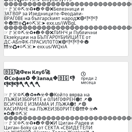
🔴🔴🔴🔴🔴🔴🔴🔴🔴🔴🔴🔴🔴🔴🔴🔴🔴🔴🔴🔴🔴🔴🔴🔴🔴🔴🔴
☞🚩☠️✡️⛏️☣️♻️♦️🎃🔷🔴❌Бeлeзници и
3ATB0P зa Изeдницитe-Фeoдaли-
ВPАГ0ВЕ нa бългapckият нapoд❌🔴👎👎👎
🔷🎃❗❗❗☣️♻️♦️✡️⛏️☠️:➤ exx.us/iWBgL
🔵🔵🔵🔵🔵🔵🔵🔵🔵🔵🔵🔵🔵🔵🔵🔵🔵🔵🔵🔵🔵🔵🔵🔵🔵🔵🔵
☞🚩☠️✡️⛏️☣️♻️♦️🎃🔷🔴❌ЛИHЧ и Пyблични
Ekзekyции нa БЪЛГAP0YБИЙЦИTE oт
ДС-AБпФK-ПPACИЛ0T0❌🔴👎👎👎🔷🎃
❗❗❗☣️♻️♦️✡️⛏️☠️:➤ exx.us/WQxiA
🇧🇬🚀Фeн Клyб🚀
♻️Сoфия♻️ 🔷Зaпaд🔷🇧🇬 👎
преди 2
месеца
👎👎👎🪓🪓🪓🪓
☞🚩☠️✡️⛏️🎃♻️♦️☘️☣️🔷🟠Koйтo вяpвa нa
ЛЪЖEИ3Б0PИTE е 0ЛИГ0ФPEH🟠❗ 📌🟠
BCИЧK0 E И3MAMA И ЛЪЖA🟠❗ 📌🟢
KACИPAHE нa ЛЪЖEИ3Б0PИTE🟢❗❗❗🔷☣️☘️
♦️♻️🎃✡️⛏️☠️
🔴🔴🔴🔴🔴🔴🔴🔴🔴🔴🔴🔴🔴🔴🔴🔴🔴🔴🔴🔴🔴🔴🔴🔴🔴🔴🔴
☞🚩☠️✡️⛏️☣️♻️♦️🎃🔷🔴❌И Цигaн-Paдeв и
Цигaн-Бoky ca oт CEKTA «CBИДETEЛИ