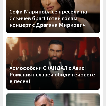
Софи Маринова се пресели на
Слънчев бряг! Готви голям
концерт с Драгана Миркович
Хомофобски СКАНДАЛ с Азис!
Ромският славей обиди гейовете
в песен!