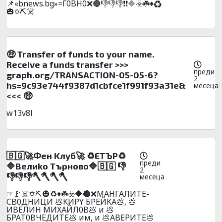
📌«bnews.bg»=Г0BH0❌🔴👎👎👎❗❗🔷☣️☘️♦️♻️
🎃✡️⛏️☠️
🤑 Transfer of funds to your name.
Receive a funds transfer >>>
преди
graph.org/TRANSACTION-05-05-6?
2
hs=9c93e744f9387d1cbfce1f991f93a31e&
месеца
<<< 🤑
w13v8l
🇧🇬🚀Фeн Kлyб🚀 ♻️ETЪP♻️
преди
🔷Beлиko Tъpнoвo🔷🇧🇬 👎
2
👎👎👎🪓🪓🪓🪓
месеца
☞🚩☠️✡️⛏️🎃♻️♦️☘️☣️🔷🔴❌MAHГAЛИTE-
CB0ДHИЦИ 💩KИPY БPEЙKA💩, 💩
ИBEЛИH MИXAЙЛ0B💩 и 💩
БPAT0BЧEДИTE💩 им, и 💩ABEPИTE💩