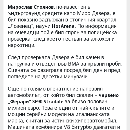
по-известен в
Мирослав Стоянов,
ъндърграунд средите като Миро Дзвера, е
бил показно задържан в столичния квартал
„Лозенец”, научи
По информация
HotArena.
на очевидци той е бил спрян за полицейска
проверка, след което тестван за алкохол и
наркотици.
След проверката Дзвера е бил качен в
патрулка и отведен във ВМА за кръвни проби.
Сцената се разиграла посред бял ден и пред
погледите на десетки минувачи.
Още по-голямо впечатление направил
автомобилът, от който бил свален –
червено
за близо половин
„Ферари” SF90 Stradale
милион евро. Това е един от най-скъпите и
мощни серийни модели на италианската
марка, считан за истински хиперавтомобил.
Машината комбинира V8 битурбо двигател и