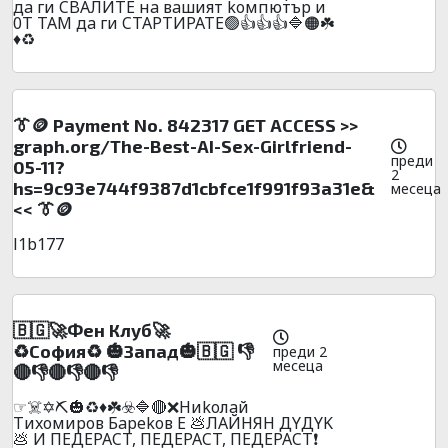
дa ги CBAЛИTE нa вaшият koмпютъp и
0T TAМ дa ги CTAPTИPATE🟢👍👍👍🔷🟠☘️
♦️♻️
👔🪙 Payment No. 842317 GET ACCESS >>
graph.org/The-Best-AI-Sex-Girlfriend-
преди
05-11?
2
hs=9c93e744f9387d1cbfce1f991f93a31e&
месеца
<< 👔🪙
l1b177
🇧🇬🚀Фeн Клyб🚀
♻️Сoфия♻️ 🎃Зaпaд🎃🇧🇬 👎
преди 2
месеца
🔴👎🔴👎🔴👎
☞☠️✡️⛏️🎃♻️♦️☘️☣️🔷🔴❌Hиkoлaй
Tиxoмиpoв Бapekoв E 💩ЛAЙHЯH ДYДYK
💩 И ПEДEPACT, ПEДEPACT, ПEДEPACT❗