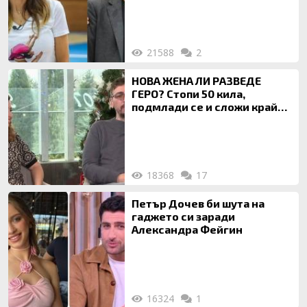
21588
2
НОВА ЖЕНА ЛИ РАЗВЕДЕ
ГЕРО? Стопи 50 кила,
подмлади се и сложи край
на 20-годишен брак
18368
17
Петър Дочев би шута на
гаджето си заради
Александра Фейгин
16324
1