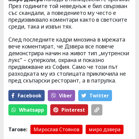
През годините той неведнъж е бил свързван
със скандали, а поведението му често е
предизвиквало коментари както в светските
среди, така и извън тях.
След последните кадри мнозина в мрежата
вече коментират, че Дзвера все повече
демонстрира начин на живот тип „мутренски
лукс” – суперколи, охрана и показно
придвижване из София. Само че този път
разходката му из столицата приключила не
пред скъпарски ресторант, а в патрулка.
Facebook
Viber
Тwitter
Whatsapp
Pinterest
Тагове:
Мирослав Стоянов
миро дзвера