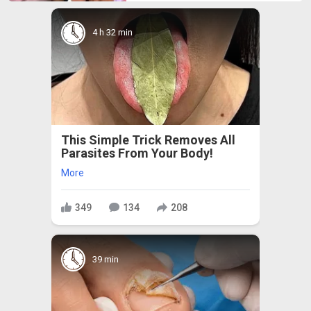
4 h 32 min
This Simple Trick Removes All
Parasites From Your Body!
More
349
134
208
39 min