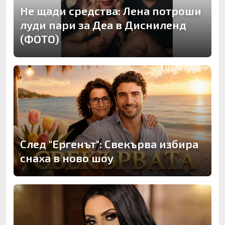
Не щади средства: Лена потроши
луди пари за Деа в Дисниленд
(ФОТО)
След "Ергенът": Свекърва избира
снаха в ново шоу