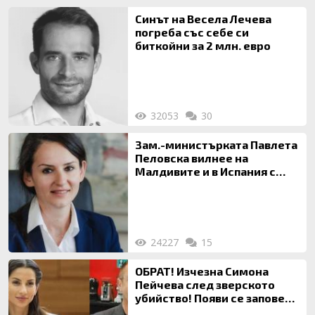
Синът на Весела Лечева
погреба със себе си
биткойни за 2 млн. евро
32053
30
Зам.-министърката Павлета
Пеловска вилнее на
Малдивите и в Испания с
богата любовница – брокер
на недвижими имоти
24227
15
ОБРАТ! Изчезна Симона
Пейчева след зверското
убийство! Появи се заповед
за локализирането й