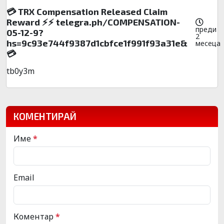
💳 TRX Compensation Released Claim
Reward ⚡⚡ telegra.ph/COMPENSATION-
преди
05-12-9?
2
hs=9c93e744f9387d1cbfce1f991f93a31e&
месеца
💳
tb0y3m
КОМЕНТИРАЙ
Име
*
Email
Коментар
*