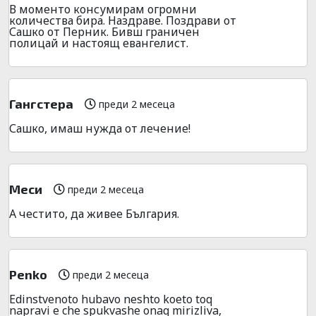
В моменто консумирам огромни
количества бира. Наздраве. Поздрави от
Сашко от Перник. Бивш граничен
полицай и настоящ евангелист.
Гангстера
преди 2 месеца
Сашко, имаш нужда от лечение!
Меси
преди 2 месеца
А честито, да живее България.
Penko
преди 2 месеца
Edinstvenoto hubavo neshto koeto toq
napravi e che spukvashe onaq mirizliva,