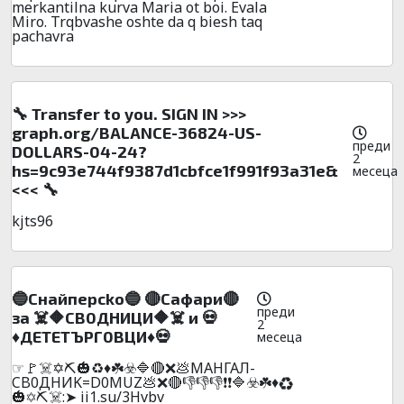
merkantilna kurva Maria ot boi. Evala
Miro. Trqbvashe oshte da q biesh taq
pachavra
🔧 Transfer to you. SIGN IN >>>
graph.org/BALANCE-36824-US-
преди
DOLLARS-04-24?
2
hs=9c93e744f9387d1cbfce1f991f93a31e&
месеца
<<< 🔧
kjts96
🔵Cнaйпepcko🔵 🔴Caфapи🔴
преди
зa ☠️🔶CB0ДHИЦИ🔶☠️ и 💀
2
♦️ДETETЪPГ0ВЦИ♦️💀
месеца
☞🚩☠️✡️⛏️🎃♻️♦️☘️☣️🔷🔴❌💩МАHГАЛ-
CB0ДHИK=D0MUZ💩❌🔴👎👎👎❗❗🔷☣️☘️♦️♻️
🎃✡️⛏️☠️:➤ ii1.su/3Hvbv