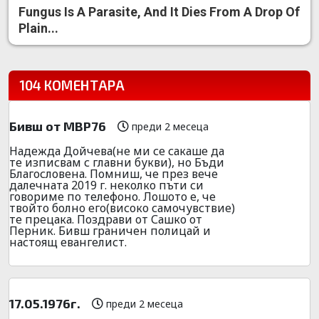
Fungus Is A Parasite, And It Dies From A Drop Of
Plain...
104 КОМЕНТАРА
Бивш от МВР76
преди 2 месеца
Надежда Дойчева(не ми се сакаше да
те изписвам с главни букви), но Бъди
Благословена. Помниш, че през вече
далечната 2019 г. неколко пъти си
говориме по телефоно. Лошото е, че
твойто болно его(високо самочувствие)
те прецака. Поздрави от Сашко от
Перник. Бивш граничен полицай и
настоящ евангелист.
17.05.1976г.
преди 2 месеца