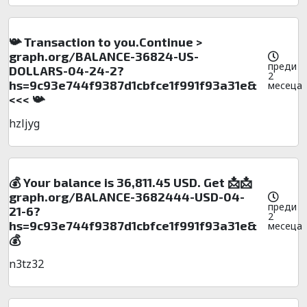
📯 Transaction to you.Continue >
graph.org/BALANCE-36824-US-
преди
DOLLARS-04-24-2?
2
hs=9c93e744f9387d1cbfce1f991f93a31e&
месеца
<<< 📯
hzljyg
💰 Your balance is 36,811.45 USD. Get 📩📩
graph.org/BALANCE-3682444-USD-04-
преди
21-6?
2
hs=9c93e744f9387d1cbfce1f991f93a31e&
месеца
💰
n3tz32