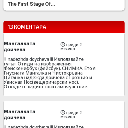
The First Stage Of...
13 КОМЕНТАРА
Мангалката
преди 2
месеца
дойчева
!!! nadezhda doycheva !!! Използвайте
гугъл. Отиди на изображения.
Фейскенефбук (фейсбук). СНИМКА. Ето я
Гнусната Мангалка и Чистокръвна
Циганка надежда дойчева с Грознио и
Увиснал Нос(вещеричарски нос).
Откъде го вадиш това самочувствие.
Мангалката
преди 2
месеца
дойчева
!!! nadezhda doycheva !!! Използвайте