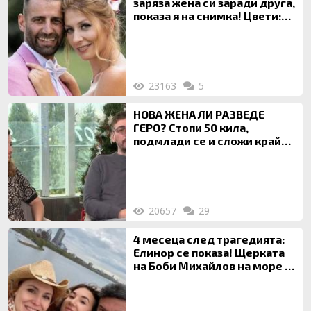
заряза жена си заради друга,
показа я на снимка! Цвети:
Ти си фалшив герой!
23163
5
НОВА ЖЕНА ЛИ РАЗВЕДЕ
ГЕРО? Стопи 50 кила,
подмлади се и сложи край
на 20-годишен брак
20657
29
4 месеца след трагедията:
Елинор се показа! Щерката
на Боби Михайлов на море с
майка си