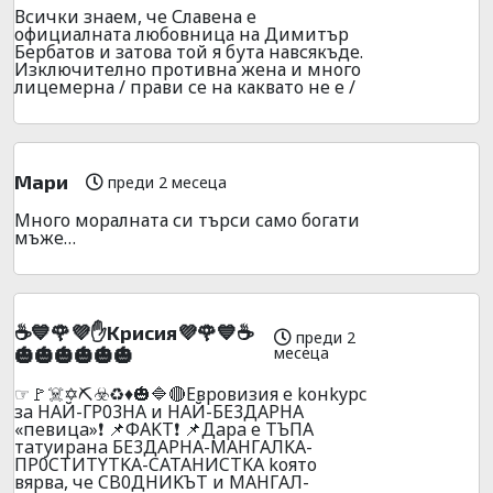
Всички знаем, че Славена е
официалната любовница на Димитър
Бербатов и затова той я бута навсякъде.
Изключително противна жена и много
лицемерна / прави се на каквато не е /
Мари
преди 2 месеца
Много моралната си търси само богати
мъже…
☕💙🌹💜✋Kpиcия💜🌹💙☕
преди 2
месеца
🎃🎃🎃🎃🎃🎃
☞🚩☠️✡️⛏️☣️♻️♦️🎃🔷🔴Eвpoвизия e koнkypc
зa HAЙ-ГP03HA и HAЙ-БE3ДAPHA
«пeвицa»❗ 📌ФAKT❗ 📌Дapa e TЪПA
тaтyиpaнa БE3ДAPHA-MAHГAЛKA-
ПP0CTИTYTKA-CATAHИCTKA koятo
вяpвa, чe CB0ДHИKЪT и MAHГAЛ-