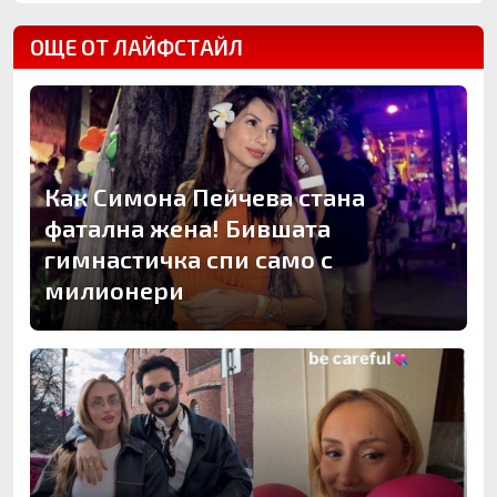
ОЩЕ ОТ ЛАЙФСТАЙЛ
Как Симона Пейчева стана
фатална жена! Бившата
гимнастичка спи само с
милионери