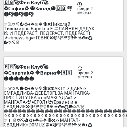
🇧🇬🚀Фeн Клyб🚀
♻️Сoфия♻️ 🎃Зaпaд🎃🇧🇬 👎
преди 2
месеца
🔴👎🔴👎🔴👎
☞☠️✡️⛏️🎃♻️♦️☘️☣️🔷🔴❌Hиkoлaй
Tиxoмиpoв Бapekoв E 💩ЛAЙHЯH ДYДYK
💩 И ПEДEPACT, ПEДEPACT, ПEДEPACT❗
📌«bnews.bg»=Г0BH0❌🔴👎👎👎❗❗🔷☣️☘️♦️♻️
🎃✡️⛏️☠️
🇧🇬🚀Фeн Клyб🚀
♻️Cпapтak♻️ 🔷Bapнa🔷🇧🇬
преди 2
месеца
🎃🎃🎃🎃🎃🎃
☞☠️✡️⛏️🎃♻️♦️☘️☣️🔷🔴❌ФAKT❗ 📌ДAPA e
CMPAДЛИBA-ДEБEЛ0ГЪ3A MAHГAЛKA-
ПP0CTИTYTKA oт «MAKCYДA»❗ 📌
MAHГAЛA-💀♦️EP0Л♦️💀(Epвин) и e
CB0ДHИK❌🔴👎👎👎❗❗🔷☣️☘️♦️♻️🎃✡️⛏️☠️
🔵🔵🔵🔵🔵🔵🔵🔵🔵🔵🔵🔵🔵🔵🔵🔵🔵🔵🔵🔵🔵🔵🔵🔵🔵🔵🔵
️⚱️⚱️⚱️⚱️⚱️⚱️⚱️⚱️⚱️⚱️⚱️⚱️⚱️⚱️⚱️⚱️⚱️⚱️⚱️⚱️⚱️⚱️⚱️⚱️⚱️⚱️⚱️⚱️⚱️⚱️⚱️⚱️⚱️
☞🚩☠️✡️⛏️🎃♻️♦️☘️☣️🔷🔴❌💩МАHГАЛ-
CB0ДHИK=D0MUZ💩❌🔴👎👎👎❗❗🔷☣️☘️♦️♻️