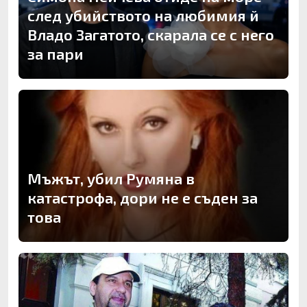
след убийството на любимия й
Владо Загатото, скарала се с него
за пари
Мъжът, убил Румяна в
катастрофа, дори не е съден за
това