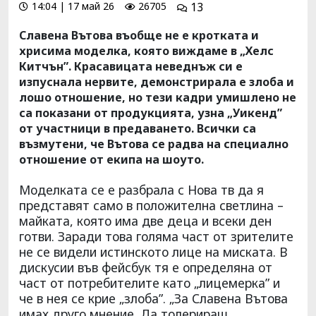
14:04 | 17 май 26
26705
13
Славена Вътова въобще не е кротката и
хрисима моделка, която виждаме в „Хелс
Китчън”. Красавицата неведнъж си е
изпуснала нервите, демонстрирала е злоба и
лошо отношение, но тези кадри умишлено не
са показани от продукцията, узна „Уикенд”
от участници в предаването. Всички са
възмутени, че Вътова се радва на специално
отношение от екипа на шоуто.
Моделката се е разбрала с Нова тв да я
представят само в положителна светлина –
майката, която има две деца и всеки ден
готви. Заради това голяма част от зрителите
не се видели истинското лице на миската. В
дискусии във фейсбук тя е определяна от
част от потребителите като „лицемерка” и
че в нея се крие „злоба”. „За Славена Вътова
имах друго мнение. Да толерираш