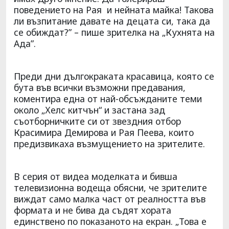
поведението на Рая и нейната майка! Такова
ли възпитание давате на децата си, така да
се обиждат?” – пише зрителка на „Кухнята на
Ада”.
Преди дни дългокраката красавица, която се
бута във всички възможни предавания,
коментира една от най-обсъжданите теми
около „Хелс китчън“ и застана зад
съотборничките си от звездния отбор
Красимира Демирова и Рая Пеева, които
предизвикаха възмущението на зрителите.
В серия от видеа моделката и бивша
телевизионна водеща обясни, че зрителите
виждат само малка част от реалността във
формата и не бива да съдят хората
единствено по показаното на екран. „Това е