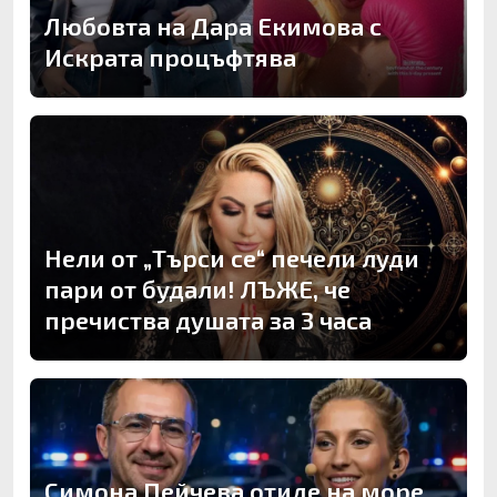
Любовта на Дара Екимова с
Искрата процъфтява
Нели от „Търси се“ печели луди
пари от будали! ЛЪЖЕ, че
пречиства душата за 3 часа
Симона Пейчева отиде на море