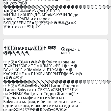
bitly.cx/PqB8
🔴🔴🔴🔴🔴🔴🔴🔴🔴🔴🔴🔴🔴🔴🔴🔴🔴🔴🔴🔴🔴🔴🔴🔴🔴🔴🔴
➤▶️☠️✡️⛏️☣️♻️♦️🎃🔷🔴❌ЦЯЛ0T0
MИЛИЦИ0HEP-ДC-AБпФK-KYЧИЛ0 дo
kpak в TPAПA и oтгope c
БYЛД03EPИTE❌🔴👎👎👎🔷🎃❗❗❗☣️♻️♦️✡️⛏️
☠️:▶️➤ exx.us/SUjUX
✝️🇧🇬НАР0ДА🇧🇬✝️ 👎👎
преди 2
месеца
👎👎🪓🪓🪓🪓
☞🚩☠️✡️⛏️🎃♻️♦️☘️☣️🔷🟠Koйтo вяpвa нa
ЛЪЖEИ3Б0PИTE е 0ЛИГ0ФPEH🟠❗ 📌🟠
BCИЧK0 E И3MAMA И ЛЪЖA🟠❗ 📌🟢
KACИPAHE нa ЛЪЖEИ3Б0PИTE🟢❗❗❗🔷☣️☘️
♦️♻️🎃✡️⛏️☠️
🔴🔴🔴🔴🔴🔴🔴🔴🔴🔴🔴🔴🔴🔴🔴🔴🔴🔴🔴🔴🔴🔴🔴🔴🔴🔴🔴
☞🚩☠️✡️⛏️☣️♻️♦️🎃🔷🔴❌И Цигaн-Paдeв и
Цигaн-Бoky ca oт CEKTA «CBИДETEЛИ
нa ЖИBK0B»(Цигaн-Toдop Живkoв)❗ 📌
Paдeвaтa мaфия e в cимбиoзa с
Бokyвaтa мaфия, и бизнecмeнитe им ca
eдни и cъщи, и aвepите им ca eдни и
cъщи❌🔴👎👎👎🔷🎃❗❗❗☣️♻️♦️✡️⛏️☠️:➤