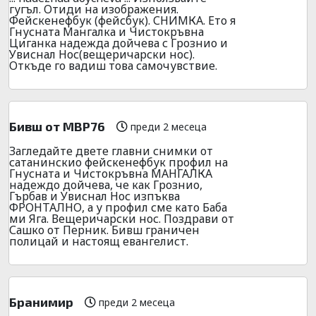
гугъл. Отиди на изображения.
Фейскенефбук (фейсбук). СНИМКА. Ето я
Гнусната Мангалка и Чистокръвна
Циганка надежда дойчева с Грознио и
Увиснал Нос(вещеричарски нос).
Откъде го вадиш това самочувствие.
Бивш от МВР76
преди 2 месеца
Загледайте двете главни снимки от
сатанинскио фейскенефбук профил на
Гнусната и Чистокръвна МАНГАЛКА
надеждо дойчева, че как Грознио,
Гърбав и Увиснал Нос изпъква
ФРОНТАЛНО, а у профил сме като Баба
ми Яга. Вещеричарски нос. Поздрави от
Сашко от Перник. Бивш граничен
полицай и настоящ евангелист.
Бранимир
преди 2 месеца