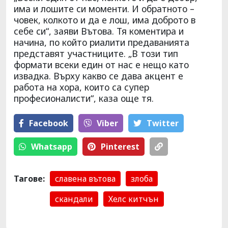
има и лошите си моменти. И обратното –
човек, колкото и да е лош, има доброто в
себе си“, заяви Вътова. Тя коментира и
начина, по който риалити предаванията
представят участниците. „В този тип
формати всеки един от нас е нещо като
извадка. Върху какво се дава акцент е
работа на хора, които са супер
професионалисти“, каза още тя.
Facebook
Viber
Тwitter
Whatsapp
Pinterest
Тагове:
славена вътова
злоба
скандали
Хелс китчън