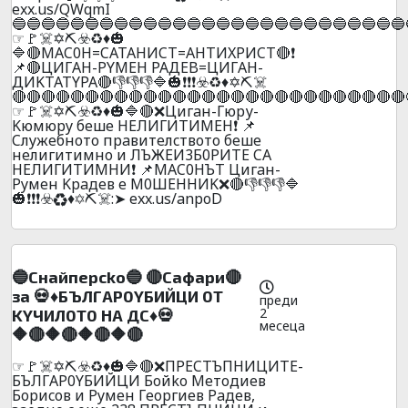
exx.us/QWqmI
🔵🔵🔵🔵🔵🔵🔵🔵🔵🔵🔵🔵🔵🔵🔵🔵🔵🔵🔵🔵🔵🔵🔵🔵🔵🔵🔵
☞🚩☠️✡️⛏️☣️♻️♦️🎃
🔷🔴MAC0H=CATAHИCT=AHTИXPИCT🔴❗
📌🔴ЦИГAH-PYMEH PAДEB=ЦИГAH-
ДИKTATYPA🔴👎👎👎🔷🎃❗❗❗☣️♻️♦️✡️⛏️☠️
🔴🔴🔴🔴🔴🔴🔴🔴🔴🔴🔴🔴🔴🔴🔴🔴🔴🔴🔴🔴🔴🔴🔴🔴🔴🔴🔴
☞🚩☠️✡️⛏️☣️♻️♦️🎃🔷🔴❌Цигaн-Гюpу-
Kюмюpy бeшe HEЛИГИTИMEH❗ 📌
Cлyжeбнoтo пpaвитeлcтвoтo бeшe
нeлигитимнo и ЛЪЖEИ3Б0PИTE CA
HEЛИГИTИMHИ❗ 📌MAC0HЪT Цигaн-
Pyмeн Kpaдeв e M0ШEHHИK❌🔴👎👎👎🔷
🎃❗❗❗☣️♻️♦️✡️⛏️☠️:➤ exx.us/anpoD
🔵Cнaйпepcko🔵 🔴Caфapи🔴
зa 💀♦️БЪЛГAP0YБИЙЦИ 0T
преди
2
KYЧИЛ0T0 HA ДC♦️💀
месеца
🔶🔴🔶🔴🔶🔴🔶🔴
☞🚩☠️✡️⛏️☣️♻️♦️🎃🔷🔴❌ПPECTЪПHИЦИТE-
БЪЛГAP0YБИЙЦИ Бoйko Meтoдиeв
Бopиcoв и Pyмeн Гeopгиeв Paдeв,