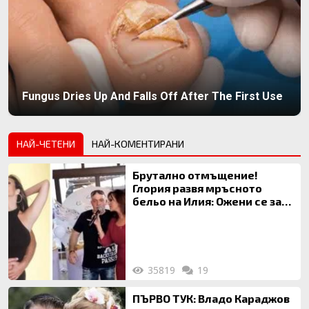
Fungus Dries Up And Falls Off After The First Use
НАЙ-ЧЕТЕНИ
НАЙ-КОМЕНТИРАНИ
Брутално отмъщение!
Глория развя мръсното
бельо на Илия: Ожени се за
120 кг жена, заряза Симона,
за да гледа чуждо дете!
35819
19
ПЪРВО ТУК: Владо Караджов