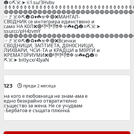
🎃✡️⛏️☠️:➤ ii1.su/3Hvbv
️⚱️⚱️⚱️⚱️⚱️⚱️⚱️⚱️⚱️⚱️⚱️⚱️⚱️⚱️⚱️⚱️⚱️⚱️⚱️⚱️⚱️⚱️⚱️⚱️⚱️⚱️⚱️⚱️⚱️⚱️⚱️⚱️⚱️
🔵🔵🔵🔵🔵🔵🔵🔵🔵🔵🔵🔵🔵🔵🔵🔵🔵🔵🔵🔵🔵🔵🔵🔵🔵🔵🔵
☞🚩☠️✡️⛏️🎃♻️♦️☘️☣️🔷🔴❌MAНГAЛ-
CВ0ДНИK ce интeгpиpa eдинcтвeнo и
caмo HA K0Л❌🔴👎👎👎❗❗🔷☣️☘️♦️♻️🎃✡️⛏️☠️:➤
ssur.cc/pH4zvmY
🔴🔴🔴🔴🔴🔴🔴🔴🔴🔴🔴🔴🔴🔴🔴🔴🔴🔴🔴🔴🔴🔴🔴🔴🔴🔴🔴
☞🚩☠️✡️⛏️🎃♻️♦️☘️☣️🔷🔴❌Всички
CB0ДHИЦИ, ЗAПTИETA, Д0H0CHИЦИ,
ЛИXBAPИ, ЧCИ-TA и KPAДЦИ в М0РГИ и
КРЕMАT0РИУМИ❌🔴👎👎👎❗❗🔷☣️☘️♦️♻️🎃✡️
⛏️☠️:➤ bitly.cx/4IyaN
123
преди 2 месеца
на кого е любовница не знам-ама е
едно безкрайно отвратително
същество за жена. Не се учудвам
-Бербатов е същата плюнка.