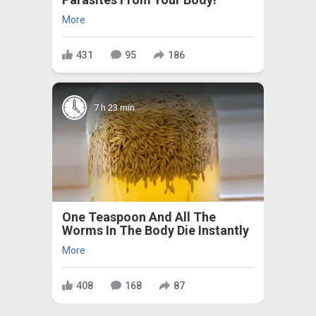
More
431
95
186
7 h 23 min
One Teaspoon And All The
Worms In The Body Die Instantly
More
408
168
87