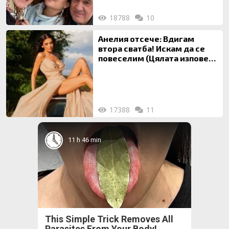
18788
10
Анелия отсече: Вдигам
втора сватба! Искам да се
повеселим (Цялата изповед
ТУК)
17388
11
11 h 46 min
This Simple Trick Removes All
Parasites From Your Body!