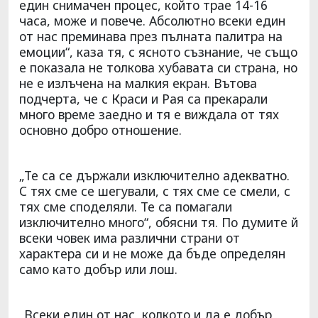
един снимачен процес, който трае 14-16
часа, може и повече. Абсолютно всеки един
от нас преминава през пълната палитра на
емоции“, каза тя, с ясното съзнание, че също
е показала не толкова хубавата си страна, но
не е излъчена на малкия екран. Вътова
подчерта, че с Краси и Рая са прекарали
много време заедно и тя е виждала от тях
основно добро отношение.
„Те са се държали изключително адекватно.
С тях сме се шегували, с тях сме се смели, с
тях сме споделяли. Те са помагали
изключително много“, обясни тя. По думите й
всеки човек има различни страни от
характера си и не може да бъде определян
само като добър или лош.
„Всеки един от нас, колкото и да е добър,