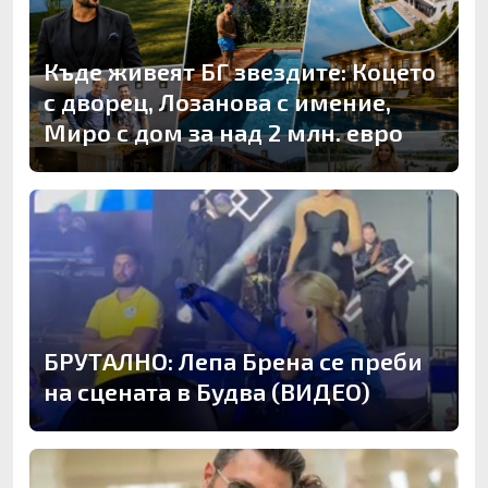
Къде живеят БГ звездите: Коцето
с дворец, Лозанова с имение,
Миро с дом за над 2 млн. евро
БРУТАЛНО: Лепа Брена се преби
на сцената в Будва (ВИДЕО)