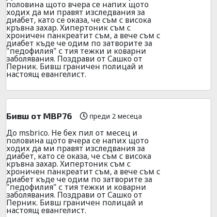
половина щото вчера се напих щото
ходих да ми правят изследвания за
диабет, като се оказа, че съм с висока
кръвна захар. Хипертоник съм с
хроничен панкреатит съм, а вече съм с
диабет къде че одим по затворите за
"педофилия" с тия тежки и коварни
заболявания. Поздрави от Сашко от
Перник. Бивш граничен полицай и
настоящ евангелист.
Бивш от МВР76
преди 2 месеца
До msbrico. Не бех пил от месец и
половина щото вчера се напих щото
ходих да ми правят изследвания за
диабет, като се оказа, че съм с висока
кръвна захар. Хипертоник съм с
хроничен панкреатит съм, а вече съм с
диабет къде че одим по затворите за
"педофилия" с тия тежки и коварни
заболявания. Поздрави от Сашко от
Перник. Бивш граничен полицай и
настоящ евангелист.