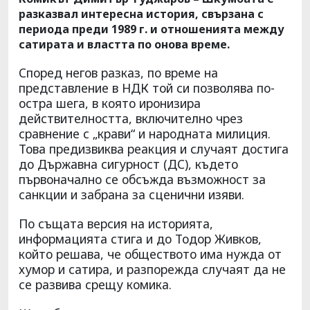
разказвал интересна история, свързана с
периода преди 1989 г. и отношенията между
сатирата и властта по онова време.
Според негов разказ, по време на
представление в НДК той си позволява по-
остра шега, в която иронизира
действителността, включително чрез
сравнение с „крави“ и народната милиция.
Това предизвиква реакция и случаят достига
до Държавна сигурност (ДС), където
първоначално се обсъжда възможност за
санкции и забрана за сценични изяви.
По същата версия на историята,
информацията стига и до Тодор Живков,
който решава, че обществото има нужда от
хумор и сатира, и разпорежда случаят да не
се развива срещу комика.