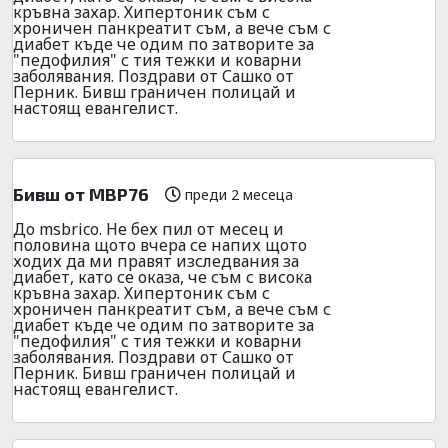
кръвна захар. Хипертоник съм с
хроничен панкреатит съм, а вече съм с
диабет къде че одим по затворите за
"педофилия" с тия тежки и коварни
заболявания. Поздрави от Сашко от
Перник. Бивш граничен полицай и
настоящ евангелист.
Бивш от МВР76
преди 2 месеца
До msbrico. Не бех пил от месец и
половина щото вчера се напих щото
ходих да ми правят изследвания за
диабет, като се оказа, че съм с висока
кръвна захар. Хипертоник съм с
хроничен панкреатит съм, а вече съм с
диабет къде че одим по затворите за
"педофилия" с тия тежки и коварни
заболявания. Поздрави от Сашко от
Перник. Бивш граничен полицай и
настоящ евангелист.