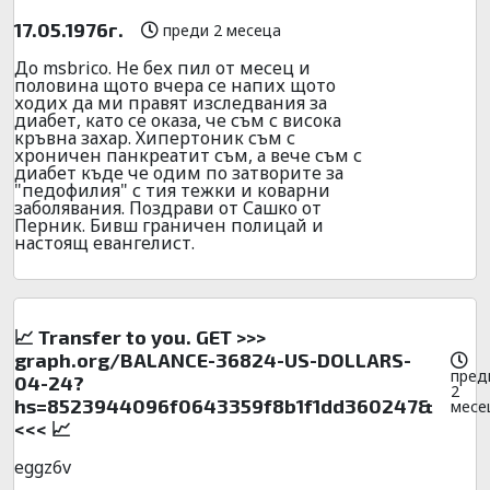
17.05.1976г.
преди 2 месеца
До msbrico. Не бех пил от месец и
половина щото вчера се напих щото
ходих да ми правят изследвания за
диабет, като се оказа, че съм с висока
кръвна захар. Хипертоник съм с
хроничен панкреатит съм, а вече съм с
диабет къде че одим по затворите за
"педофилия" с тия тежки и коварни
заболявания. Поздрави от Сашко от
Перник. Бивш граничен полицай и
настоящ евангелист.
📈 Transfer to you. GET >>>
graph.org/BALANCE-36824-US-DOLLARS-
пред
04-24?
2
hs=8523944096f0643359f8b1f1dd360247&
месе
<<< 📈
eggz6v