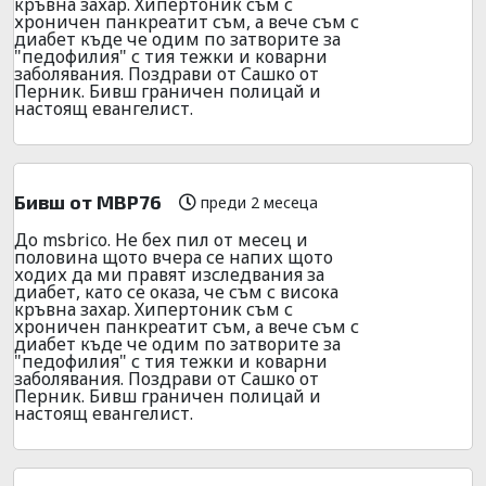
кръвна захар. Хипертоник съм с
хроничен панкреатит съм, а вече съм с
диабет къде че одим по затворите за
"педофилия" с тия тежки и коварни
заболявания. Поздрави от Сашко от
Перник. Бивш граничен полицай и
настоящ евангелист.
Бивш от МВР76
преди 2 месеца
До msbrico. Не бех пил от месец и
половина щото вчера се напих щото
ходих да ми правят изследвания за
диабет, като се оказа, че съм с висока
кръвна захар. Хипертоник съм с
хроничен панкреатит съм, а вече съм с
диабет къде че одим по затворите за
"педофилия" с тия тежки и коварни
заболявания. Поздрави от Сашко от
Перник. Бивш граничен полицай и
настоящ евангелист.