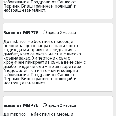
заболявания. Поздрави от Сашко от
Перник. Бивш граничен полицай и
настоящ евангелист.
Бивш от МВР76
преди 2 месеца
До msbrico. Не бех пил от месец и
половина щото вчера се напих щото
ходих да ми правят изследвания за
диабет, като се оказа, че съм с висока
кръвна захар. Хипертоник съм с
хроничен панкреатит съм, а вече съм с
диабет къде че одим по затворите за
"педофилия" с тия тежки и коварни
заболявания. Поздрави от Сашко от
Перник. Бивш граничен полицай и
настоящ евангелист.
Бивш от МВР76
преди 2 месеца
До msbrico. Не бех пил от месец и