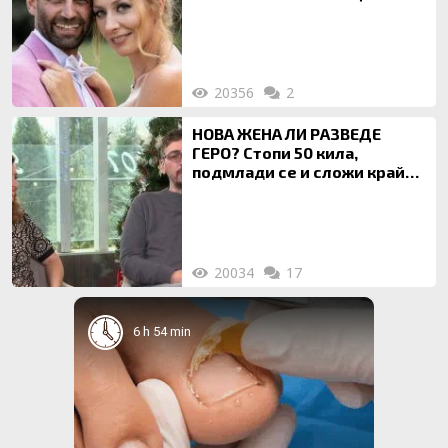
Ти си фалшив герой!
20356
2
НОВА ЖЕНА ЛИ РАЗВЕДЕ
ГЕРО? Стопи 50 кила,
подмлади се и сложи край
на 20-годишен брак
20034
17
6 h 54 min