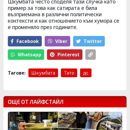
Шкумбата често споделя тази случка като
пример за това как сатирата е била
възприемана в различни политически
контексти и как отношението към хумора се
е променяло през годините.
Facebook
Viber
Тwitter
Whatsapp
Pinterest
Тагове:
Шкумбата
Тато
дс
ОЩЕ ОТ ЛАЙФСТАЙЛ