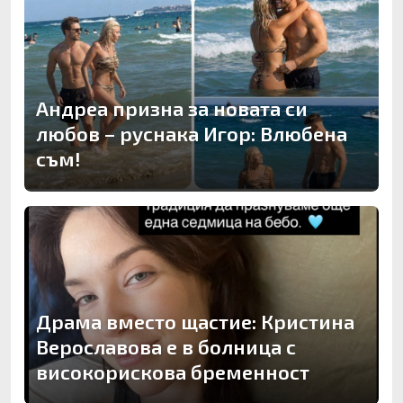
Андреа призна за новата си
любов – руснака Игор: Влюбена
съм!
Драма вместо щастие: Кристина
Верославова е в болница с
високорискова бременност