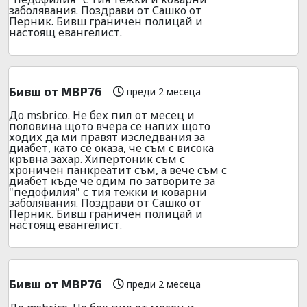
заболявания. Поздрави от Сашко от
Перник. Бивш граничен полицай и
настоящ евангелист.
Бивш от МВР76
преди 2 месеца
До msbrico. Не бех пил от месец и
половина щото вчера се напих щото
ходих да ми правят изследвания за
диабет, като се оказа, че съм с висока
кръвна захар. Хипертоник съм с
хроничен панкреатит съм, а вече съм с
диабет къде че одим по затворите за
"педофилия" с тия тежки и коварни
заболявания. Поздрави от Сашко от
Перник. Бивш граничен полицай и
настоящ евангелист.
Бивш от МВР76
преди 2 месеца