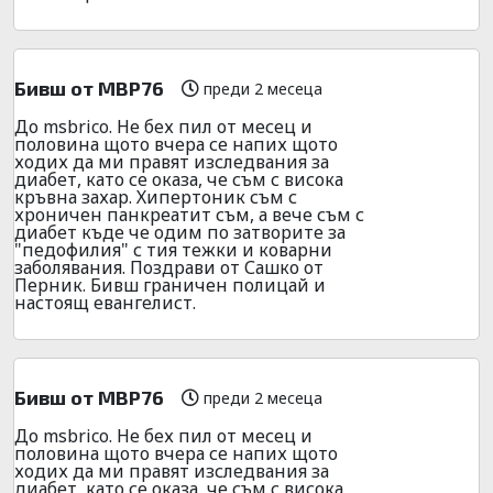
Бивш от МВР76
преди 2 месеца
До msbrico. Не бех пил от месец и
половина щото вчера се напих щото
ходих да ми правят изследвания за
диабет, като се оказа, че съм с висока
кръвна захар. Хипертоник съм с
хроничен панкреатит съм, а вече съм с
диабет къде че одим по затворите за
"педофилия" с тия тежки и коварни
заболявания. Поздрави от Сашко от
Перник. Бивш граничен полицай и
настоящ евангелист.
Бивш от МВР76
преди 2 месеца
До msbrico. Не бех пил от месец и
половина щото вчера се напих щото
ходих да ми правят изследвания за
диабет, като се оказа, че съм с висока