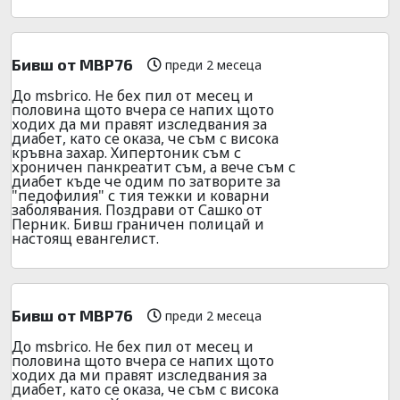
Бивш от МВР76
преди 2 месеца
До msbrico. Не бех пил от месец и
половина щото вчера се напих щото
ходих да ми правят изследвания за
диабет, като се оказа, че съм с висока
кръвна захар. Хипертоник съм с
хроничен панкреатит съм, а вече съм с
диабет къде че одим по затворите за
"педофилия" с тия тежки и коварни
заболявания. Поздрави от Сашко от
Перник. Бивш граничен полицай и
настоящ евангелист.
Бивш от МВР76
преди 2 месеца
До msbrico. Не бех пил от месец и
половина щото вчера се напих щото
ходих да ми правят изследвания за
диабет, като се оказа, че съм с висока