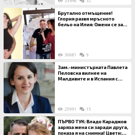
33446
32
Брутално отмъщение!
Глория развя мръсното
бельо на Илия: Ожени се за
120 кг жена, заряза Симона,
за да гледа чуждо дете!
30681
9
Зам.-министърката Павлета
Пеловска вилнее на
Малдивите и в Испания с
богата любовница – брокер
на недвижими имоти
25991
15
ПЪРВО ТУК: Владо Караджов
заряза жена си заради друга,
показа я на снимка! Цвети: