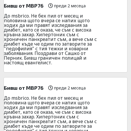
Бивш от МВР76
преди 2 месеца
До msbrico. Не бех пил от месец и
половина щото вчера се напих щото
ходих да ми правят изследвания за
диабет, като се оказа, че съм с висока
кръвна захар. Хипертоник съм с
хроничен панкреатит съм, а вече съм с
диабет къде че одим по затворите за
"педофилия" с тия тежки и коварни
заболявания. Поздрави от Сашко от
Перник. Бивш граничен полицай и
настоящ евангелист.
Бивш от МВР76
преди 2 месеца
До msbrico. Не бех пил от месец и
половина щото вчера се напих щото
ходих да ми правят изследвания за
диабет, като се оказа, че съм с висока
кръвна захар. Хипертоник съм с
хроничен панкреатит съм, а вече съм с
диабет къде че одим по затворите за
"педофилия" с тия тежки и коварни