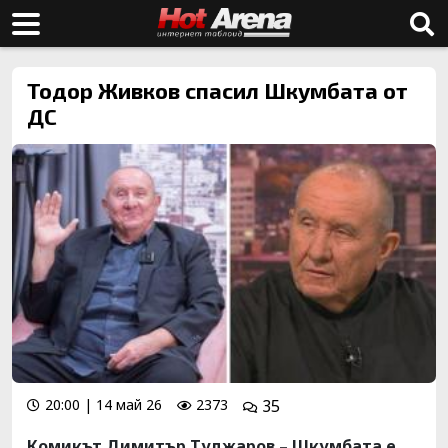
Тодор Живков спасил Шкумбата от
ДС
20:00 | 14 май 26
2373
35
Комикът Димитър Туджаров – Шкумбата е