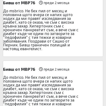
Бивш от МВР76
преди 2 месеца
До msbrico. Не бех пил от месец и
половина щото вчера се напих щото
ходих да ми правят изследвания за
диабет, като се оказа, че съм с висока
кръвна захар. Хипертоник съм с
хроничен панкреатит съм, а вече съм с
диабет къде че одим по затворите за
"педофилия" с тия тежки и коварни
заболявания. Поздрави от Сашко от
Перник. Бивш граничен полицай и
настоящ евангелист.
Бивш от МВР76
преди 2 месеца
До msbrico. Не бех пил от месец и
половина щото вчера се напих щото
ходих да ми правят изследвания за
диабет, като се оказа, че съм с висока
кръвна захар. Хипертоник съм с
хроничен панкреатит съм, а вече съм с
диабет къде че одим по затворите за
"педофилия" с тия тежки и коварни