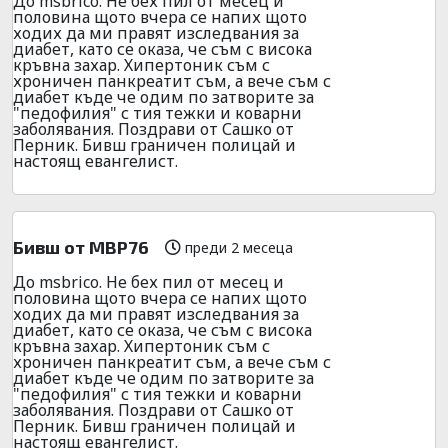
До msbrico. Не бех пил от месец и
половина щото вчера се напих щото
ходих да ми правят изследвания за
диабет, като се оказа, че съм с висока
кръвна захар. Хипертоник съм с
хроничен панкреатит съм, а вече съм с
диабет къде че одим по затворите за
"педофилия" с тия тежки и коварни
заболявания. Поздрави от Сашко от
Перник. Бивш граничен полицай и
настоящ евангелист.
Бивш от МВР76
преди 2 месеца
До msbrico. Не бех пил от месец и
половина щото вчера се напих щото
ходих да ми правят изследвания за
диабет, като се оказа, че съм с висока
кръвна захар. Хипертоник съм с
хроничен панкреатит съм, а вече съм с
диабет къде че одим по затворите за
"педофилия" с тия тежки и коварни
заболявания. Поздрави от Сашко от
Перник. Бивш граничен полицай и
настоящ евангелист.