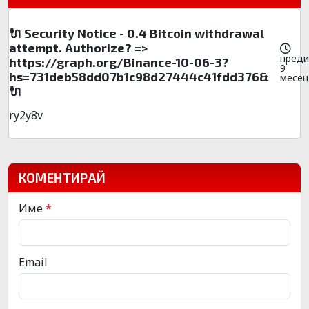
🔌 Security Notice - 0.4 Bitcoin withdrawal
attempt. Authorize? =>
преди
https://graph.org/Binance-10-06-3?
9
hs=731deb58dd07b1c98d27444c41fdd376&
месец
🔌
ry2y8v
КОМЕНТИРАЙ
Име
*
Email