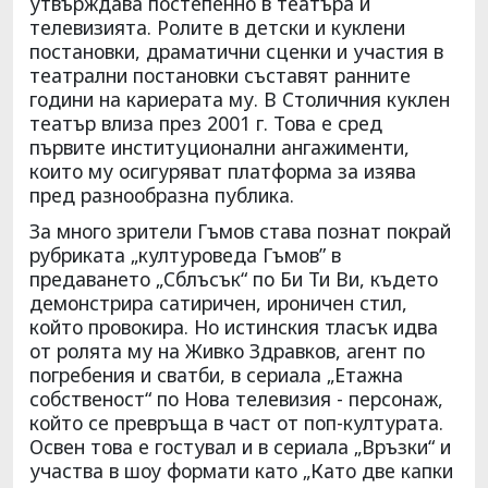
утвърждава постепенно в театъра и
телевизията. Ролите в детски и куклени
постановки, драматични сценки и участия в
театрални постановки съставят ранните
години на кариерата му. В Столичния куклен
театър влиза през 2001 г. Това е сред
първите институционални ангажименти,
които му осигуряват платформа за изява
пред разнообразна публика.
За много зрители Гъмов става познат покрай
рубриката „културоведа Гъмов” в
предаването „Сблъсък“ по Би Ти Ви, където
демонстрира сатиричен, ироничен стил,
който провокира. Но истинския тласък идва
от ролята му на Живко Здравков, агент по
погребения и сватби, в сериала „Етажна
собственост“ по Нова телевизия - персонаж,
който се превръща в част от поп-културата.
Освен това е гостувал и в сериала „Връзки“ и
участва в шоу формати като „Като две капки