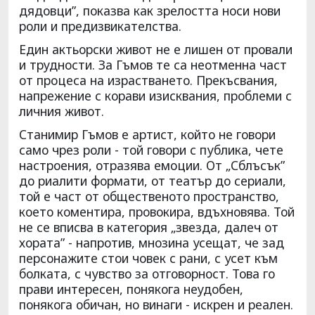
дядовци”, показва как зрелостта носи нови
роли и предизвикателства.
Един актьорски живот не е лишен от провали
и трудности. За Гъмов те са неотменна част
от процеса на израстването. Прекъсвания,
напрежение с корави изисквания, проблеми с
личния живот.
Станимир Гъмов е артист, който не говори
само чрез роли - той говори с публика, чете
настроения, отразява емоции. От „Сблъсък”
до риалити формати, от театър до сериали,
той е част от общественото пространство,
което коментира, провокира, вдъхновява. Той
не се вписва в категория „звезда, далеч от
хората” - напротив, мнозина усещат, че зад
персонажите стои човек с рани, с усет към
болката, с чувство за отговорност. Това го
прави интересен, понякога неудобен,
понякога обичан, но винаги - искрен и реален.