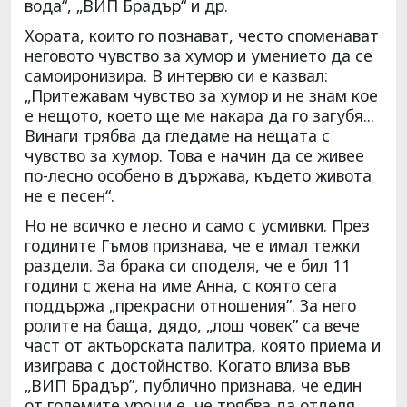
вода“, „ВИП Брадър“ и др.
Хората, които го познават, често споменават
неговото чувство за хумор и умението да се
самоиронизира. В интервю си е казвал:
„Притежавам чувство за хумор и не знам кое
е нещото, което ще ме накара да го загубя...
Винаги трябва да гледаме на нещата с
чувство за хумор. Това е начин да се живее
по-лесно особено в държава, където живота
не е песен“.
Но не всичко е лесно и само с усмивки. През
годините Гъмов признава, че е имал тежки
раздели. За брака си споделя, че е бил 11
години с жена на име Анна, с която сега
поддържа „прекрасни отношения”. За него
ролите на баща, дядо, „лош човек” са вече
част от актьорската палитра, която приема и
изиграва с достойнство. Когато влиза във
„ВИП Брадър”, публично признава, че един
от големите уроци е, че трябва да отделя