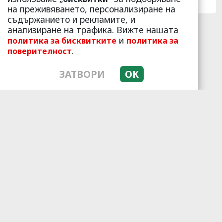
19334
1
на преживяването, персонализиране на
съдържанието и рекламите, и
анализиране на трафика. Вижте нашата
6 h 5 min
и
политика за бисквитките
политика за
.
поверителност
ЗАТВОРИ
OK
Fungus Dries Up And Falls Off
After The First Use
More
267
151
380
11 h 35 min