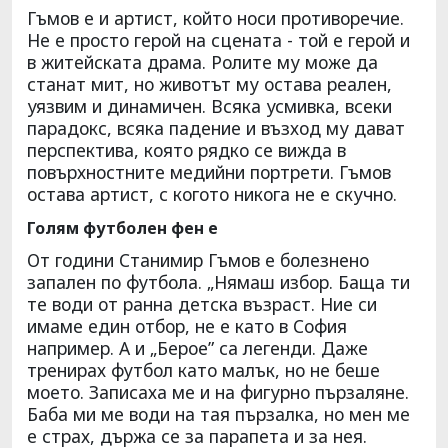
Гъмов е и артист, който носи противоречие.
Не е просто герой на сцената - той е герой и
в житейската драма. Ролите му може да
станат мит, но животът му остава реален,
уязвим и динамичен. Всяка усмивка, всеки
парадокс, всяка падение и възход му дават
перспектива, която рядко се вижда в
повърхностните медийни портрети. Гъмов
остава артист, с когото никога не е скучно.
Голям футболен фен е
От години Станимир Гъмов е болезнено
запален по футбола. „Нямаш избор. Баща ти
те води от ранна детска възраст. Ние си
имаме един отбор, не е като в София
например. А и „Берое” са легенди. Даже
тренирах футбол като малък, но не беше
моето. Записаха ме и на фигурно пързаляне.
Баба ми ме води на тая пързалка, но мен ме
е страх, държа се за парапета и за нея.