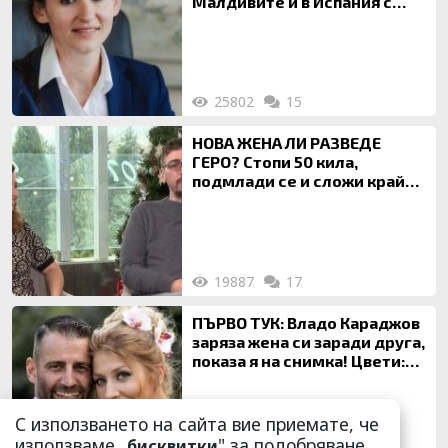
Малдивите и в Испания с
богата любовница – брокер
на недвижими имоти
25802
15
НОВА ЖЕНА ЛИ РАЗВЕДЕ
ГЕРО? Стопи 50 кила,
подмлади се и сложи край
на 20-годишен брак
19887
17
ПЪРВО ТУК: Владо Караджов
заряза жена си заради друга,
показа я на снимка! Цвети:
Ти си фалшив герой!
С използването на сайта вие приемате, че
използваме „
" за подобряване
бисквитки