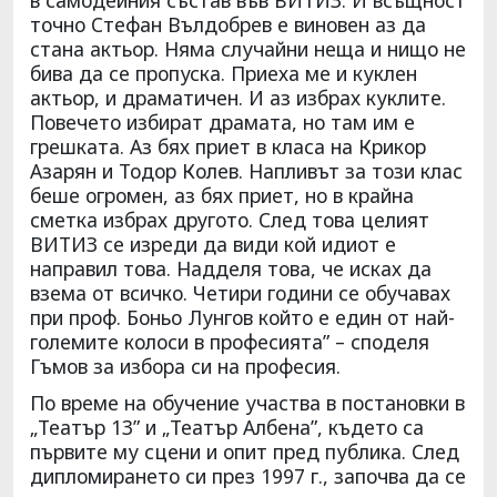
точно Стефан Вълдобрев е виновен аз да
стана актьор. Няма случайни неща и нищо не
бива да се пропуска. Приеха ме и куклен
актьор, и драматичен. И аз избрах куклите.
Повечето избират драмата, но там им е
грешката. Аз бях приет в класа на Крикор
Азарян и Тодор Колев. Напливът за този клас
беше огромен, аз бях приет, но в крайна
сметка избрах другото. След това целият
ВИТИЗ се изреди да види кой идиот е
направил това. Надделя това, че исках да
взема от всичко. Четири години се обучавах
при проф. Боньо Лунгов който е един от най-
големите колоси в професията” – споделя
Гъмов за избора си на професия.
По време на обучение участва в постановки в
„Театър 13” и „Театър Албена”, където са
първите му сцени и опит пред публика. След
дипломирането си през 1997 г., започва да се