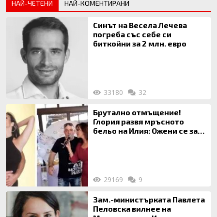
НАЙ-ЧЕТЕНИ
НАЙ-КОМЕНТИРАНИ
Синът на Весела Лечева
погреба със себе си
биткойни за 2 млн. евро
33180
32
Брутално отмъщение!
Глория развя мръсното
бельо на Илия: Ожени се за
120 кг жена, заряза Симона,
за да гледа чуждо дете!
29169
9
Зам.-министърката Павлета
Пеловска вилнее на