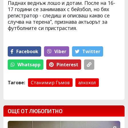
Паднах веднъж лошо и дотам. После на 16-
17 години се занимавах с бейзбол, но бях
регистратор - следиш и описваш какво се
случва на терена”, признава актьорът за
футболните си пристрастия.
Facebook
Viber
Тwitter
Whatsapp
Pinterest
Тагове:
Станимир Гъмов
алкохол
ОЩЕ ОТ ЛЮБОПИТНО