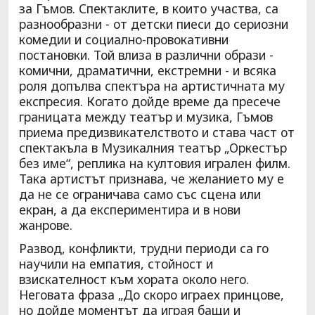
за Гъмов. Спектаклите, в които участва, са
разнообразни - от детски пиеси до сериозни
комедии и социално-провокативни
постановки. Той влиза в различни образи -
комични, драматични, екстремни - и всяка
роля допълва спектъра на артистичната му
експресия. Когато дойде време да пресече
границата между театър и музика, Гъмов
приема предизвикателството и става част от
спектакъла в Музикалния театър „Оркестър
без име“, реплика на култовия игрален филм.
Така артистът признава, че желанието му е
да не се ограничава само със сцена или
екран, а да експериментира и в нови
жанрове.
Развод, конфликти, трудни периоди са го
научили на емпатия, стойност и
взискателност към хората около него.
Неговата фраза „До скоро играех принцове,
но дойде моментът да играя бащи и