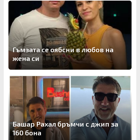
Гъмзата се оябсни в любов на
жена си
Башар Рахал бръмчи с джип за
160 бона