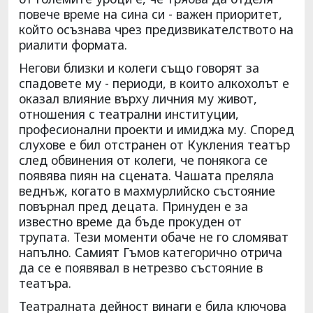
повече време на сина си - важен приоритет,
който осъзнава чрез предизвикателството на
риалити формата.
Негови близки и колеги също говорят за
спадовете му - периоди, в които алкохолът е
оказал влияние върху личния му живот,
отношения с театрални институции,
професионални проекти и имиджа му. Според
слухове е бил отстранен от Кукления театър
след обвинения от колеги, че понякога се
появява пиян на сцената. Чашата преляла
веднъж, когато в махмурлийско състояние
повърнал пред децата. Принуден е за
известно време да бъде прокуден от
трупата. Тези моменти обаче не го сломяват
напълно. Самият Гъмов категорично отрича
да се е появявал в нетрезво състояние в
театъра.
Театралната дейност винаги е била ключова