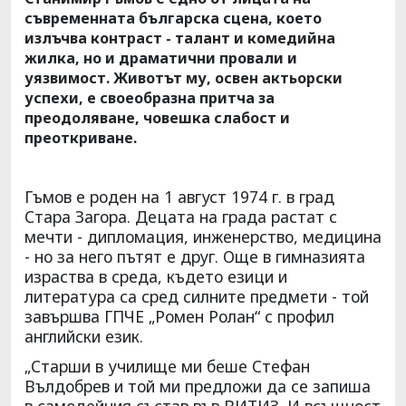
съвременната българска сцена, което
излъчва контраст - талант и комедийна
жилка, но и драматични провали и
уязвимост. Животът му, освен актьорски
успехи, е своеобразна притча за
преодоляване, човешка слабост и
преоткриване.
Гъмов е роден на 1 август 1974 г. в град
Стара Загора. Децата на града растат с
мечти - дипломация, инженерство, медицина
- но за него пътят е друг. Още в гимназията
израства в среда, където езици и
литература са сред силните предмети - той
завършва ГПЧЕ „Ромен Ролан“ с профил
английски език.
„Старши в училище ми беше Стефан
Вълдобрев и той ми предложи да се запиша
в самодейния състав във ВИТИЗ. И всъщност