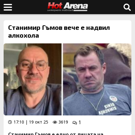
Станимир Гъмов вече е надвил
алкохола
17:10 | 19 окт 25
3619
1
Станимир Гъмов е едно от лицата на