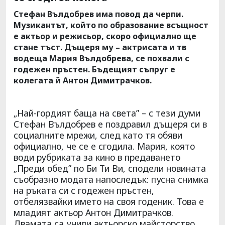
Стефан Вълдобрев има повод да черпи.
Музикантът, който по образование всъщност
е актьор и режисьор, скоро официално ще
стане тъст. Дъщеря му – актрисата и тв
водеща Мария Вълдобрева, се похвали с
годежен пръстен. Бъдещият съпруг е
колегата й Антон Димитрачков.
„Най-гордият баща на света” – с тези думи
Стефан Вълдобрев е поздравил дъщеря си в
социалните мрежи, след като тя обяви
официално, че се е сгодила. Мария, която
води рубриката за кино в предаването
„Преди обед” по Би Ти Ви, сподели новината
съобразно модата напоследък: пусна снимка
на ръката си с годежен пръстен,
отбелязвайки името на своя годеник. Това е
младият актьор Антон Димитрачков.
Двамата са учили актьорско майсторство