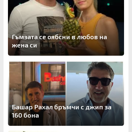
Гъмзата се оябсни в любов на
жена си
Башар Рахал бръмчи с джип за
160 бона