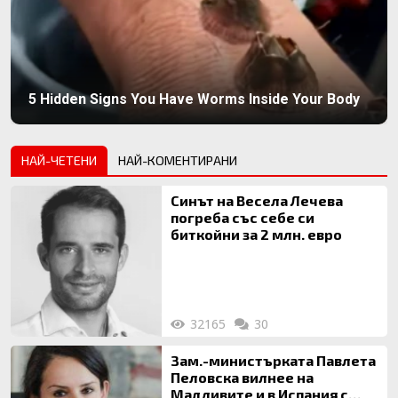
5 Hidden Signs You Have Worms Inside Your Body
НАЙ-ЧЕТЕНИ
НАЙ-КОМЕНТИРАНИ
Синът на Весела Лечева
погреба със себе си
биткойни за 2 млн. евро
32165
30
Зам.-министърката Павлета
Пеловска вилнее на
Малдивите и в Испания с