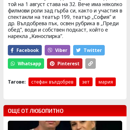
той на 1 август става на 32. Вече има няколко
филмови роли зад гърба си, както и участия в
спектакли на театър 199, театър „София” и
др. Вълдобрева пък, освен рубрика в „Преди
обед”, води и собствен подкаст, който е
нарекла „Киноспирка”.
Facebook
Viber
Тwitter
Whatsapp
Pinterest
Тагове:
стефан вълдобрев
зет
мария
ОЩЕ ОТ ЛЮБОПИТНО