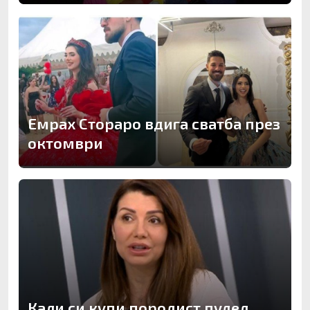
Емрах Стораро вдига сватба през
октомври
Кали си купи породист пудел