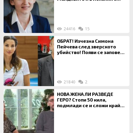
богата любовница – брокер
на недвижими имоти
24416
15
ОБРАТ! Изчезна Симона
Пейчева след зверското
убийство! Появи се заповед
за локализирането й
21840
2
НОВА ЖЕНА ЛИ РАЗВЕДЕ
ГЕРО? Стопи 50 кила,
подмлади се и сложи край
на 20-годишен брак