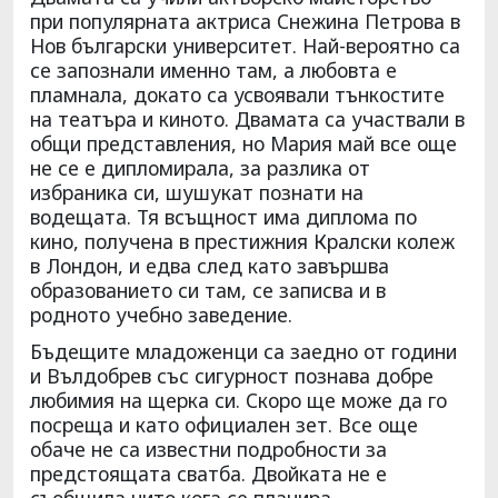
при популярната актриса Снежина Петрова в
Нов български университет. Най-вероятно са
се запознали именно там, а любовта е
пламнала, докато са усвоявали тънкостите
на театъра и киното. Двамата са участвали в
общи представления, но Мария май все още
не се е дипломирала, за разлика от
избраника си, шушукат познати на
водещата. Тя всъщност има диплома по
кино, получена в престижния Кралски колеж
в Лондон, и едва след като завършва
образованието си там, се записва и в
родното учебно заведение.
Бъдещите младоженци са заедно от години
и Вълдобрев със сигурност познава добре
любимия на щерка си. Скоро ще може да го
посреща и като официален зет. Все още
обаче не са известни подробности за
предстоящата сватба. Двойката не е
съобщила нито кога се планира