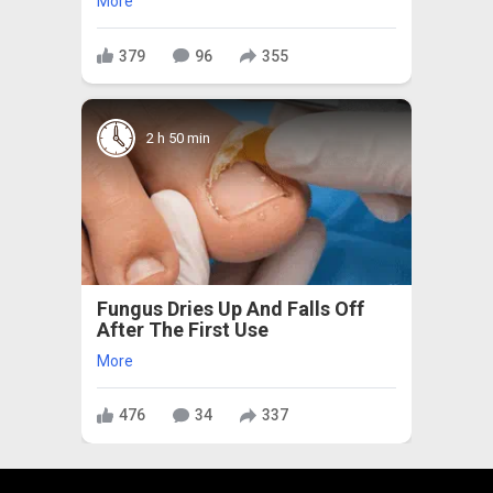
More
379
96
355
2 h 50 min
Fungus Dries Up And Falls Off
After The First Use
More
476
34
337