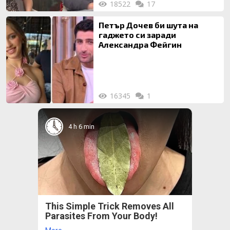
18522
17
Петър Дочев би шута на
гаджето си заради
Александра Фейгин
16345
1
4 h 6 min
This Simple Trick Removes All
Parasites From Your Body!