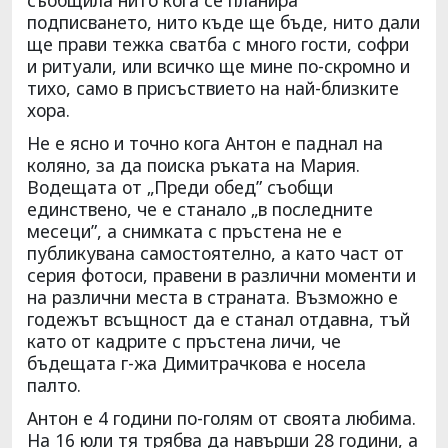
подписването, нито къде ще бъде, нито дали
ще прави тежка сватба с много гости, софри
и ритуали, или всичко ще мине по-скромно и
тихо, само в присъствието на най-близките
хора.
Не е ясно и точно кога Антон е паднал на
коляно, за да поиска ръката на Мария.
Водещата от „Преди обед” съобщи
единствено, че е станало „в последните
месеци”, а снимката с пръстена не е
публикувана самостоятелно, а като част от
серия фотоси, правени в различни моменти и
на различни места в страната. Възможно е
годежът всъщност да е станал отдавна, тъй
като от кадрите с пръстена личи, че
бъдещата г-жа Димитрачкова е носела
палто.
Антон е 4 години по-голям от своята любима.
На 16 юли тя трябва да навърши 28 години, а