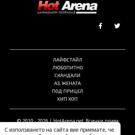
ЛАЙФСТАЙЛ
ЛЮБОПИТНО
СКАНДАЛИ
АЗ, ЖЕНАТА
ПОД ПРИЦЕЛ
ХИП ХОП
© 2010 - 2026 | HotArena.net. Всички права
запазени.
С използването на сайта вие приемате, че