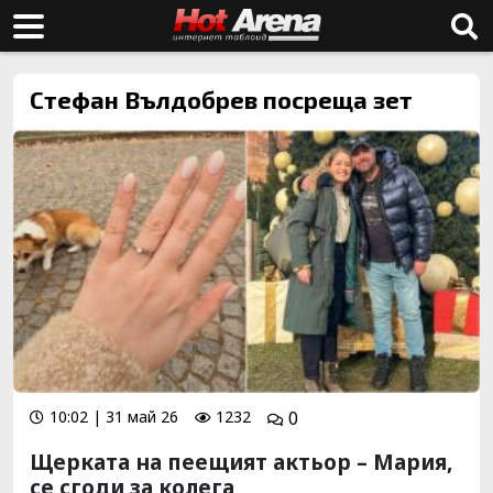
Стефан Вълдобрев посреща зет
10:02 | 31 май 26
1232
0
Щерката на пеещият актьор – Мария,
се сгоди за колега