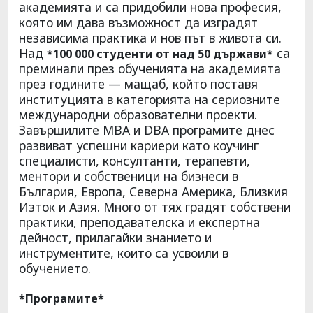
академията и са придобили нова професия,
която им дава възможност да изградят
независима практика и нов път в живота си.
Над
са
*100 000 студенти от над 50 държави*
преминали през обученията на академията
през годините — мащаб, който поставя
институцията в категорията на сериозните
международни образователни проекти.
Завършилите MBA и DBA програмите днес
развиват успешни кариери като коучинг
специалисти, консултанти, терапевти,
ментори и собственици на бизнеси в
България, Европа, Северна Америка, Близкия
Изток и Азия. Много от тях градят собствени
практики, преподавателска и експертна
дейност, прилагайки знанието и
инструментите, които са усвоили в
обучението.
*Програмите*