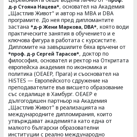
, основател на Академия
д-р Стояна Нацева*
„Щастлив Живот" и автор на MBA и DBA
програмите. До нея пред дипломантите
застана
, която води
*д-р Жени Маркова, DBA*
практическите занятия в обучението и е
ключова фигура в работата с курсистите.
Дипломите на завършилите бяха връчени от
, доктор по
*проф. д-р Сергей Тарасов*
философия, основател и ректор на Откритата
европейска академия по икономика и
политика (OEAEP, Прага) и съосновател на
HiSTES — Европейското сдружение на
преподавателите във висшето образование
със седалище в Хамбург. OEAEP е
дългогодишен партньор на Академия
„Щастлив Живот" в реализацията на
международните дипломирания, които
утвърждават академията като една от
малкото български образователни
институции с реално международно