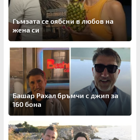
Гъмзата се оябсни в любов на
жена си
Башар Рахал бръмчи с джип за
160 бона