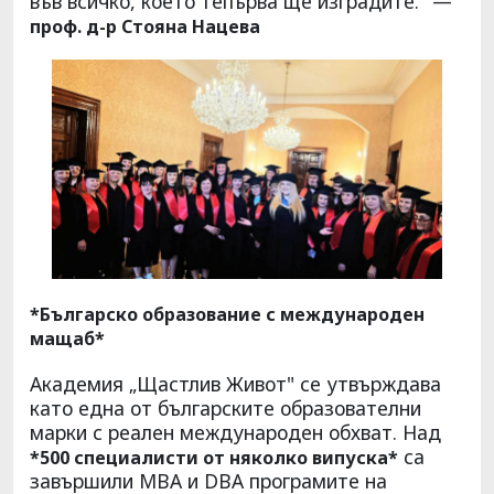
във всичко, което тепърва ще изградите." —
проф. д-р Стояна Нацева
*Българско образование с международен
мащаб*
Академия „Щастлив Живот" се утвърждава
като една от българските образователни
марки с реален международен обхват. Над
са
*500 специалисти от няколко випуска*
завършили MBA и DBA програмите на