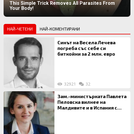
This Simple Trick Removes All Parasites From
Your Body!
НАЙ-ЧЕТЕНИ
НАЙ-КОМЕНТИРАНИ
Синът на Весела Лечева
погреба със себе си
биткойни за 2 млн. евро
32921
32
Зам.-министърката Павлета
Пеловска вилнее на
Малдивите и в Испания с
богата любовница – брокер
на недвижими имоти