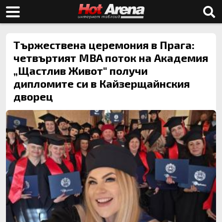
Тържествена церемония в Прага:
четвъртият MBA поток на Академия
„Щастлив Живот" получи
дипломите си в Кайзерщайнския
дворец