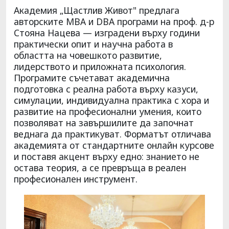
Академия „Щастлив Живот" предлага
авторските MBA и DBA програми на проф. д-р
Стояна Нацева — изградени върху години
практически опит и научна работа в
областта на човешкото развитие,
лидерството и приложната психология.
Програмите съчетават академична
подготовка с реална работа върху казуси,
симулации, индивидуална практика с хора и
развитие на професионални умения, които
позволяват на завършилите да започнат
веднага да практикуват. Форматът отличава
академията от стандартните онлайн курсове
и поставя акцент върху едно: знанието не
остава теория, а се превръща в реален
професионален инструмент.