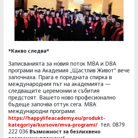
*Какво следва*
Записванията за новия поток MBA и DBA
програми на Академия „Щастлив Живот" вече
започнаха. Прага е поредната спирка в
международния път на академията —
следващите церемонии и събития
предстоят. Вашето ново професионално
бъдеще започва оттук сега. MBA
международни програми:
https://happylifeacademy.eu/produkt-
тел. 0879
kategoriya/kursove/mva-programi/
222 036
Възможност за безлихвено