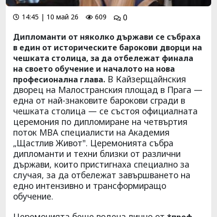
14:45 | 10 май 26
609
0
Дипломанти от няколко държави се събраха
в един от историческите барокови дворци на
чешката столица, за да отбележат финала
на своето обучение и началото на нова
В Кайзерщайнския
професионална глава.
дворец на Малостранския площад в Прага —
една от най-знаковите барокови сгради в
чешката столица — се състоя официалната
церемония по дипломиране на четвъртия
поток MBA специалисти на Академия
„Щастлив Живот". Церемонията събра
дипломанти и техни близки от различни
държави, които пристигнаха специално за
случая, за да отбележат завършването на
едно интензивно и трансформиращо
обучение.
Церемонията беше водена лично от
*проф.