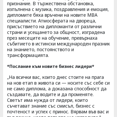
признание. В тържествена обстановка,
изпълнена с музика, поздравления и емоция,
дипломите бяха връчени на новите MBA
специалисти. Атмосферата на двореца,
присъствието на дипломанти от различни
страни и усещането за общност, изградена
през месеците на обучение, превърнаха
събитието в истински международен празник
на знанието, постоянството и
трансформацията.
*Послание към новите бизнес лидери*
„На всички вас, които днес стоите на прага
на нов етап в живота си — носите със себе си
не само диплома, а доказана способност да
създавате, да водите и да променяте.
Светът има нужда от лидери, които
съчетават знание със смисъл, бизнес с
почтеност и успех с принос. Вярвам във вас и