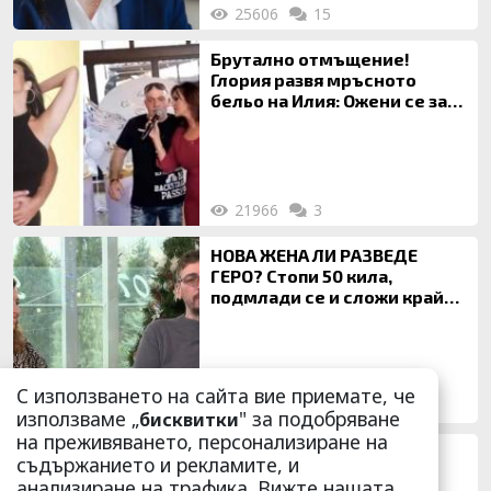
25606
15
Брутално отмъщение!
Глория развя мръсното
бельо на Илия: Ожени се за
120 кг жена, заряза Симона,
за да гледа чуждо дете!
21966
3
НОВА ЖЕНА ЛИ РАЗВЕДЕ
ГЕРО? Стопи 50 кила,
подмлади се и сложи край
на 20-годишен брак
С използването на сайта вие приемате, че
19621
17
използваме „
" за подобряване
бисквитки
на преживяването, персонализиране на
Петър Дочев би шута на
съдържанието и рекламите, и
гаджето си заради
анализиране на трафика. Вижте нашата