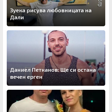
Зуека рисува любовницата на
Дали
Даниел Петканов: Ще си остана
вечен ерген