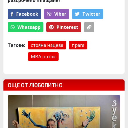
разсрочено плащане!
Facebook
Viber
Тwitter
Whatsapp
Pinterest
Тагове:
стояна нацева
прага
MBA поток
ОЩЕ ОТ ЛЮБОПИТНО