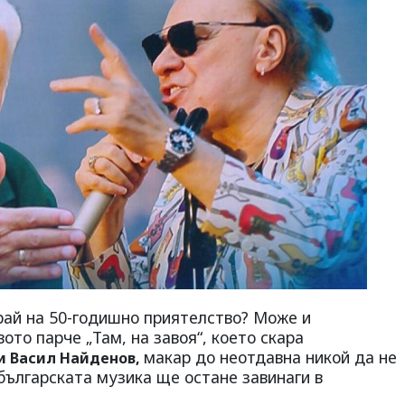
рай на 50-годишно приятелство? Може и
ото парче „Там, на завоя“, което скара
макар до неотдавна никой да не
и Васил Найденов,
 българската музика ще остане завинаги в