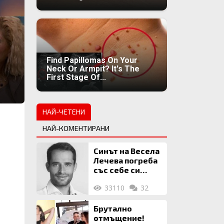
Find Papillomas On Your
Neck Or Armpit? It's The
First Stage Of...
НАЙ-ЧЕТЕНИ
НАЙ-КОМЕНТИРАНИ
Синът на Весела
Лечева погреба
със себе си
биткойни за 2
33110
32
млн. евро
Брутално
отмъщение!