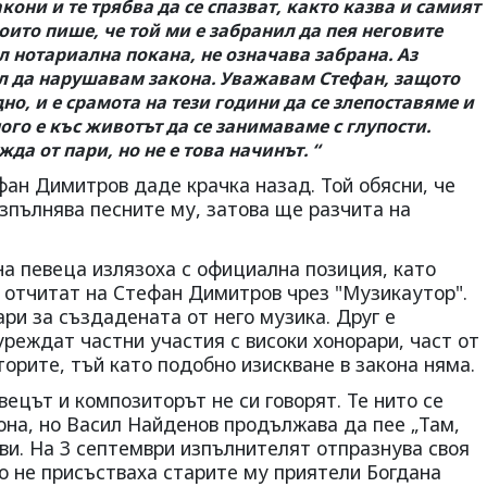
они и те трябва да се спазват, както казва и самият
оито пише, че той ми е забранил да пея неговите
ил нотариална покана, не означава забрана. Аз
ил да нарушавам закона. Уважавам Стефан, защото
но, и е срамота на тези години да се злепоставяме и
ого е къс животът да се занимаваме с глупости.
да от пари, но не е това начинът. “
фан Димитров даде крачка назад. Той обясни, че
зпълнява песните му, затова ще разчита на
на певеца излязоха с официална позиция, като
е отчитат на Стефан Димитров чрез "Музикаутор".
ари за създадената от него музика. Друг е
уреждат частни участия с високи хонорари, част от
торите, тъй като подобно изискване в закона няма.
вецът и композиторът не си говорят. Те нито се
она, но Васил Найденов продължава да пее „Там,
ови. На 3 септември изпълнителят отпразнува своя
го не присъстваха старите му приятели Богдана