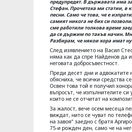
предупредят. В държавата има зак
Стефан. Прочетоха ми статии, в к
песни. Само че това, че е изпрат
самият никога не бих си позвол
сме работили толкова време заед
да се държим по такъв начин. Мн
Разбирам, че някои хора имат нуж
След изявлението на Васил Сте
няма как да спре Найденов да и
неговата добросъвестност.
Преди десет дни и адвокатите 
обясниха, че всички средства с
Освен това той е получил хонор
въпросът, че изпълнителите си 
които не се отчитат на компози
За жалост, вече осем месеца пе
виждат, нито се чуват по телеф
на завоя" заедно с братя Аргир
75-и рожден ден, само че на не