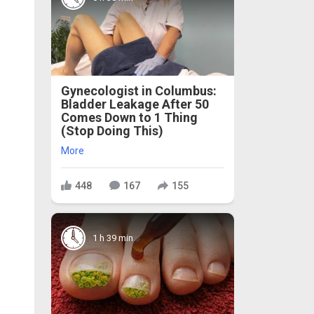
Gynecologist in Columbus:
Bladder Leakage After 50
Comes Down to 1 Thing
(Stop Doing This)
More
448
167
155
1 h 39 min