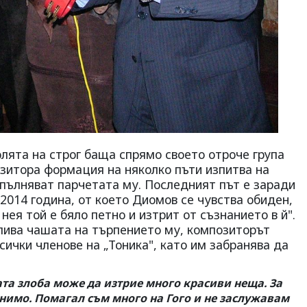
лята на строг баща спрямо своето отроче група
озитора формация на няколко пъти изпитва на
зпълняват парчетата му. Последният път е заради
2014 година, от което Диомов се чувства обиден,
нея той е бяло петно и изтрит от съзнанието в й".
елива чашата на търпението му, композиторът
ички членове на „Тоника", като им забранява да
та злоба може да изтрие много красиви неща. За
нимо. Помагал съм много на Гого и не заслужавам