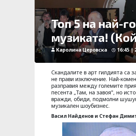
Топ 5 на най-г
музиката! (Кой
Каролина Церовска
16:45 | 
Cкандалите в арт гилдията са з
не прави изключение. Най-коме
разправия между големите при
песента „Там, на завоя", но ис
вражди, обиди, подмолни шушук
музикален шоубизнес.
Васил Найденов и Стефан Дими