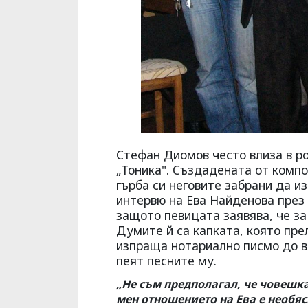
Стефан Диомов често влиза в ро
„Тоника". Създадената от комп
гърба си неговите забрани да и
интервю на Ева Найденова през 
защото певицата заявява, че за 
Думите й са капката, която пр
изпраща нотариално писмо до вс
пеят песните му.
„Не съм предполагал, че човешка
мен отношението на Ева е необяс