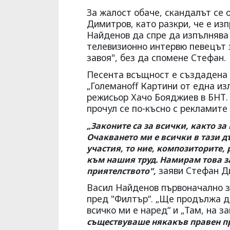
За жалост обаче, скандалът се 
Димитров, като разкри, че е из
Найденов да спре да изпълнява 
телевизионно интервю певецът з
завоя", без да спомене Стефан.
Песента всъщност е създадена 
„Големаноff Картини от една из
режисьор Хачо Бояджиев в БНТ. 
прочул се по-късно с рекламите
„Законите са за всички, както за
Очакването ми е всички в тази д
участия, то ние, композиторите,
към нашия труд. Намирам това за
заяви Стефан Д
приятелството",
Васил Найденов първоначално з
пред "Филтър“. „Ще продължа да
всичко ми е наред“ и „Там, на 
съществуваше някакъв правен пр