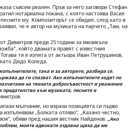
оказа съвсем реален. Пръв за него заговори Стефан
пратил нотариална покана, с която настоява Васил
песните му. Композиторът се обидил, след като в
аявил, че е автор на музиката на парчето „Там, на
от Димитров преди 25 години за мюзикъла
ложба", който двамата правят с известния
Тогава тя е изпята от актьора Иван Петрушинов,
 като Дядо Коледа.
 изпълнителите, така и за авторите, разбира се.
ържава да ги спазват. Ако изпълнителите ходят по
 разчитаме на тяхната добросъвестност и уважение
 предателство към музиката, песните и
имитров.
апази мълчание, но изрази позицията си първо
 изпълнявам „Болката отляво“, „Казано честно,
завоя", обяви пред нашия вестник Найденов.
„Ако
облем, моите адвокати отдавна щяха да ме