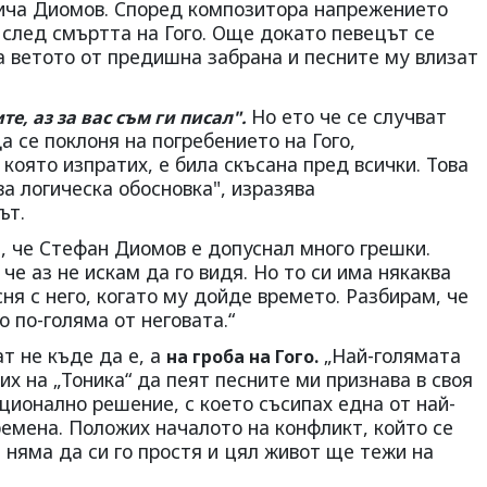
ича Диомов. Според композитора напрежението
 след смъртта на Гого. Още докато певецът се
га ветото от предишна забрана и песните му влизат
Но ето че се случват
те, аз за вас съм ги писал".
а се поклоня на погребението на Гого,
която изпратих, е била скъсана пред всички. Това
ва логическа обосновка", изразява
ът.
, че Стефан Диомов е допуснал много грешки.
 че аз не искам да го видя. Но то си има някаква
ня с него, когато му дойде времето. Разбирам, че
о по-голяма от неговата.“
т не къде да е, а
„Най-голямата
на гроба на Гого.
их на „Тоника“ да пеят песните ми признава в своя
ционално решение, с което съсипах една от най-
ремена. Положих началото на конфликт, който се
а няма да си го простя и цял живот ще тежи на