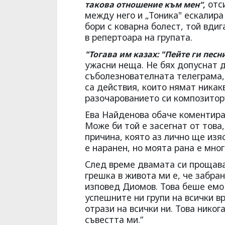
отс
такова отношение към мен“,
между него и „Тоника" ескалира
бори с коварна болест, той вди
в репертоара на групата.
"Тогава им казах: "Пейте ги песни
ужасни неща. Не бях допуснат д
съболезнователната телеграма, 
са действия, които нямат никак
разочарованието си композитор
Ева Найденова обаче коментира
Може би той е засегнат от това,
причина, която аз лично ще изяс
е наранен, но моята рана е мног
След време двамата си прощава
грешка в живота ми е, че забран
изповед Диомов. Това беше емо
успешните ни групи на всички в
отрази на всички ни. Това никог
съвестта ми.“