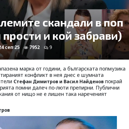
олемите скандали в поп
 прости и кой забрави)
24 сеп 25
7952
9
апазена марка от години, а българската попмузика
нтираният конфликт в нея днес е шумната
ятели
покрай
Стефан Димитров и Васил Найденов
торията помни далеч по-люти препирни. Публични
ания от нищо не е лишен така нареченият
тров