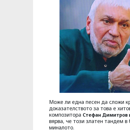
Mоже ли една песен да сложи к
доказателството за това е хитов
композитора
Стефан Димитров 
вярва, че този златен тандем в
миналото.