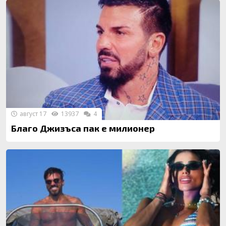
август 17
13937
4
Благо Джизъса пак е милионер