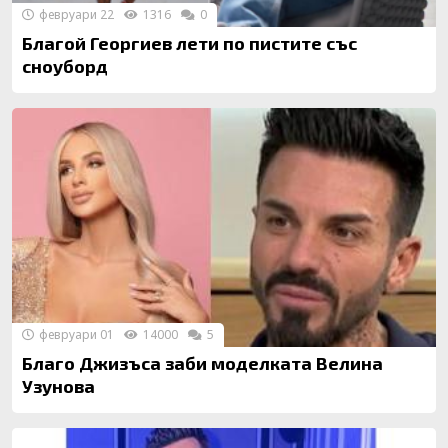
февруари 22
1316
0
Благой Георгиев лети по пистите със
сноуборд
февруари 01
14000
5
Благо Джизъса заби моделката Велина
Узунова