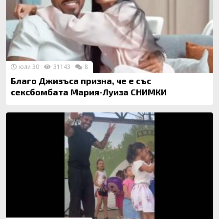
юли 30
31143
8
Благо Джизъса призна, че е със
сексбомбата Мария-Луиза СНИМКИ