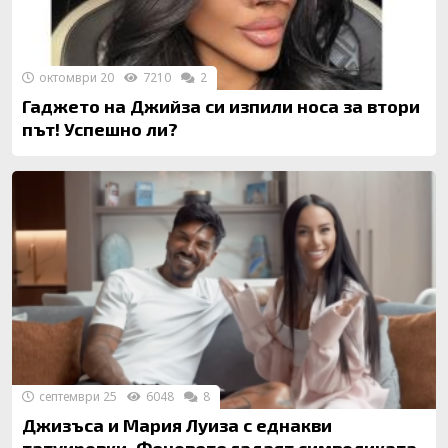
октомври 20
7210
2
Гаджето на Джийза си изпили носа за втори
път! Успешно ли?
септември 25
6048
8
Джизъса и Мария Луиза с еднакви