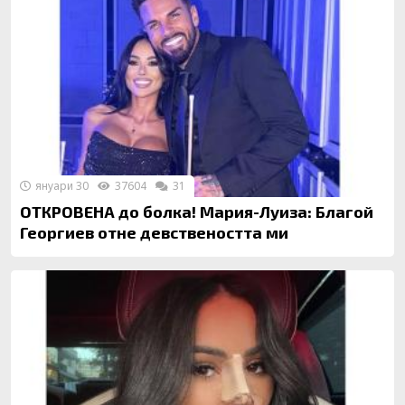
януари 30
37604
31
ОТКРОВЕНА до болка! Мария-Луиза: Благой
Георгиев отне девствеността ми