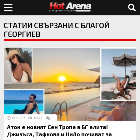
СТАТИИ СВЪРЗАНИ С БЛАГОЙ
ГЕОРГИЕВ
юли 17
8421
1
Атон е новият Сен Тропе в БГ елита!
Джизъса, Тафкова и НиЛо почиват за