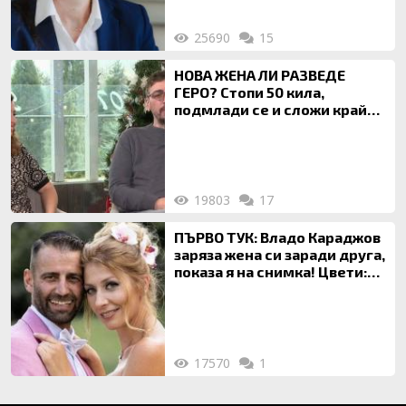
25690
15
НОВА ЖЕНА ЛИ РАЗВЕДЕ
ГЕРО? Стопи 50 кила,
подмлади се и сложи край
на 20-годишен брак
19803
17
ПЪРВО ТУК: Владо Караджов
заряза жена си заради друга,
показа я на снимка! Цвети:
Ти си фалшив герой!
17570
1