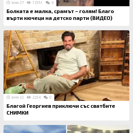
юни 27
12551
4
Болката е малка, срамът – голям! Благо
върти кючеци на детско парти (ВИДЕО)
юни 22
2254
0
Благой Георгиев приключи със сватбите
СНИМКИ