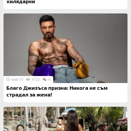
хилядарки
май 10
4725
6
Благо Джизъса призна: Никога не съм
страдал за жена!