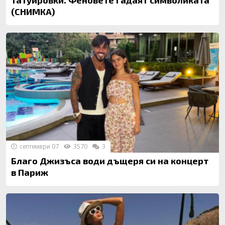
татуировки. Феновете гадаят символиката
(СНИМКА)
септември 07
3570
3
Благо Джизъса води дъщеря си на концерт
в Париж