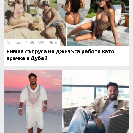
април 16
13391
0
Бивша съпруга на Джизъса работи като
врачка в Дубай