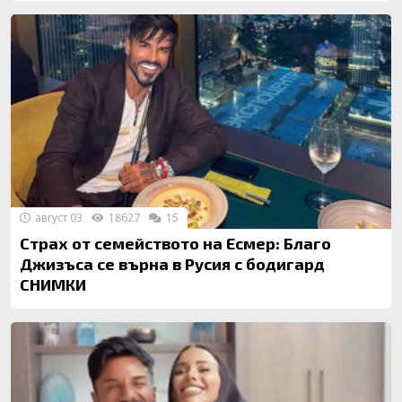
август 03
18627
15
Страх от семейството на Есмер: Благо
Джизъса се върна в Русия с бодигард
СНИМКИ