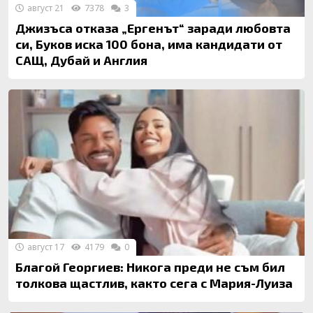
август 21
7378
3
Джизъса отказа „Ергенът“ заради любовта
си, Буков иска 100 бона, има кандидати от
САЩ, Дубай и Англия
август 17
4179
0
Благой Георгиев: Никога преди не съм бил
толкова щастлив, както сега с Мария-Луиза