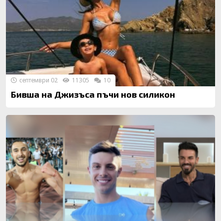
септември 02
11305
10
Бивша на Джизъса пъчи нов силикон