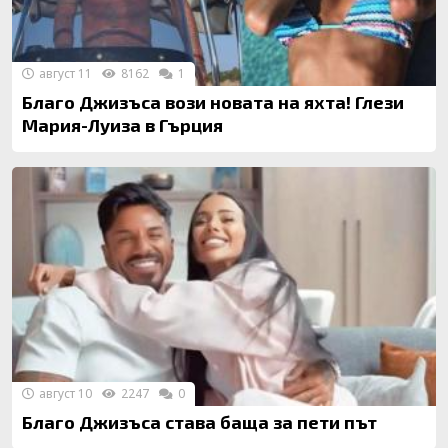
август 11
8162
1
Благо Джизъса вози новата на яхта! Глези
Мария-Луиза в Гърция
август 10
2247
0
Благо Джизъса става баща за пети път