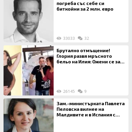
погреба със себе си
биткойни за 2 млн. евро
33033
32
Брутално отмъщение!
Глория развя мръсното
бельо на Илия: Ожени се за
120 кг жена, заряза Симона,
за да гледа чуждо дете!
26145
9
Зам.-министърката Павлета
Пеловска вилнее на
Малдивите и в Испания с
богата любовница – брокер
на недвижими имоти