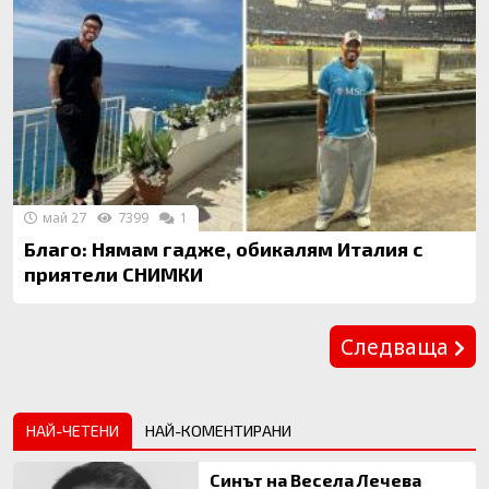
май 27
7399
1
Благо: Нямам гадже, обикалям Италия с
приятели СНИМКИ
Предишна
Следваща
НАЙ-ЧЕТЕНИ
НАЙ-КОМЕНТИРАНИ
Синът на Весела Лечева