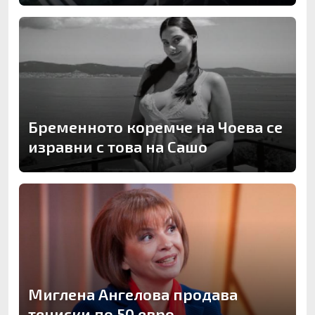
Бременното коремче на Чоева се
изравни с това на Сашо
Миглена Ангелова продава
тениски по 50 евро