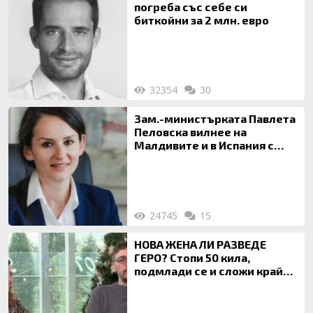
погреба със себе си
биткойни за 2 млн. евро
32354
30
Зам.-министърката Павлета
Пеловска вилнее на
Малдивите и в Испания с
богата любовница – брокер
на недвижими имоти
24745
15
НОВА ЖЕНА ЛИ РАЗВЕДЕ
ГЕРО? Стопи 50 кила,
подмлади се и сложи край
на 20-годишен брак