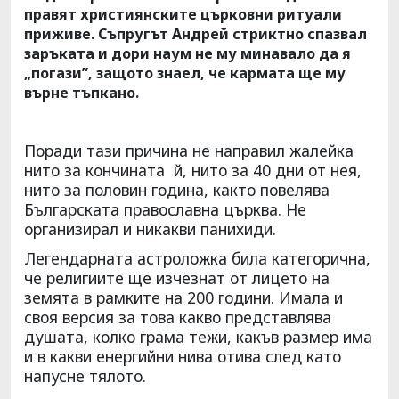
правят християнските църковни ритуали
приживе. Съпругът Андрей стриктно спазвал
заръката и дори наум не му минавало да я
„погази”, защото знаел, че кармата ще му
върне тъпкано.
Поради тази причина не направил жалейка
нито за кончината й, нито за 40 дни от нея,
нито за половин година, както повелява
Българската православна църква. Не
организирал и никакви панихиди.
Легендарната астроложка била категорична,
че религиите ще изчезнат от лицето на
земята в рамките на 200 години. Имала и
своя версия за това какво представлява
душата, колко грама тежи, какъв размер има
и в какви енергийни нива отива след като
напусне тялото.