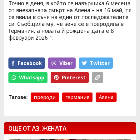
Точно в деня, в който се навършиха 6 месеца
от внезапната смърт на Алена – на 16 май, тя
се явила в съня на един от последователите
си. Съобщила му, че вече се е преродила в
Германия, а новата й рождена дата е 8
февруари 2026 г.
Facebook
Viber
Тwitter
Whatsapp
Pinterest
Тагове:
прероди
германия
Алена
ОЩЕ ОТ АЗ, ЖЕНАТА