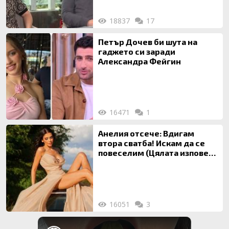
18837
17
Петър Дочев би шута на
гаджето си заради
Александра Фейгин
16471
1
Анелия отсече: Вдигам
втора сватба! Искам да се
повеселим (Цялата изповед
ТУК)
16051
3