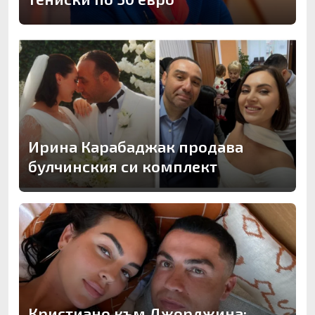
Ирина Карабаджак продава
булчинския си комплект
Кристиано към Джорджина: