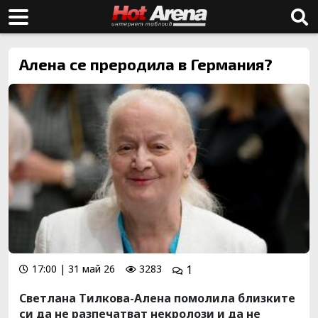
Алена се преродила в Германия?
17:00 | 31 май 26
3283
1
Светлана Тилкова-Алена помолила близките
си да не разпечатват некролози и да не