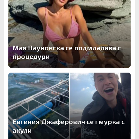
Мая Пауновска се подмладява с
процедури
Евгения Джаферович се гмурка с
акули