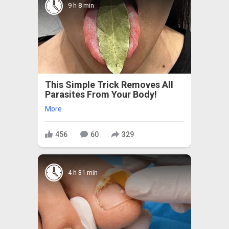
9 h 8 min
This Simple Trick Removes All
Parasites From Your Body!
More
456
60
329
4 h 31 min