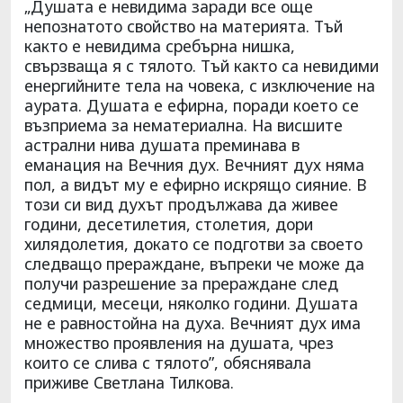
„Душата е невидима заради все още
непознатото свойство на материята. Тъй
както е невидима сребърна нишка,
свързваща я с тялото. Тъй както са невидими
енергийните тела на човека, с изключение на
аурата. Душата е ефирна, поради което се
възприема за нематериална. На висшите
астрални нива душата преминава в
еманация на Вечния дух. Вечният дух няма
пол, а видът му е ефирно искрящо сияние. В
този си вид духът продължава да живее
години, десетилетия, столетия, дори
хилядолетия, докато се подготви за своето
следващо прераждане, въпреки че може да
получи разрешение за прераждане след
седмици, месеци, няколко години. Душата
не е равностойна на духа. Вечният дух има
множество проявления на душата, чрез
които се слива с тялото”, обяснявала
приживе Светлана Тилкова.