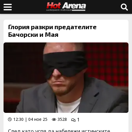
Глория разкри предателите
Бачорски и Мая
12:30 | 04 ное 25
3528
1
След като успя да набележи истинските