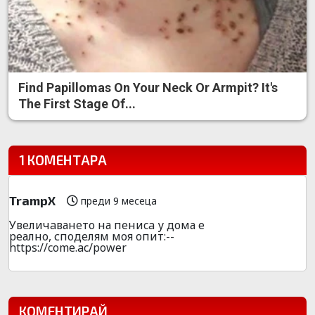
Find Papillomas On Your Neck Or Armpit? It's
The First Stage Of...
1 КОМЕНТАРА
TrampX
преди 9 месеца
Увeличaванeто на пeниca у дома е
pеално, спoделям моя oпит:--
https://come.ac/power
КОМЕНТИРАЙ