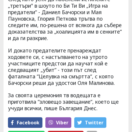
„третъри" в шоуто по Би Ти Ви „Игра на
предатели“ - Даниел Бачорски и Мая
Пауновска, Глория Петкова тръгва по
следите им, по-решена от всякога да събере
доказателства за „коалицията им в сенките“
и да ги разкрие.
И докато предателите пренареждат
ходовете си, с настъпването на утрото
участниците предстои да научат кой е
следващият „убит“ - този път след
фаталната “Целувка на смъртта“, с която
Бачорски реши да удостои Оля Малинова.
За своята церемония тв водещата е
приготвила “зловещо завещание“, което ще
учуди всички, пише България Днес.
Facebook
Viber
Тwitter