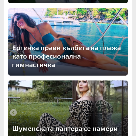
Ергенка прави кълбета на плажа
като професионална
гимнастичка
Шуменската пантера се намери