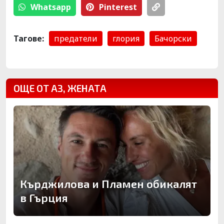
Whatsapp
Pinterest
Тагове:
предатели
глория
Бачорски
ОЩЕ ОТ АЗ, ЖЕНАТА
Кърджилова и Пламен обикалят
в Гърция