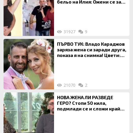
бельо на Илия: Ожени се за
120 кг жена, заряза Симона,
за да гледа чуждо дете!
31927
9
ПЪРВО ТУК: Владо Караджов
заряза жена си заради друга,
показа я на снимка! Цвети:
Ти си фалшив герой!
21070
2
НОВА ЖЕНА ЛИ РАЗВЕДЕ
ГЕРО? Стопи 50 кила,
подмлади се и сложи край
на 20-годишен брак