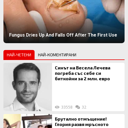
Fungus Dries Up And Falls Off After The First Use
НАЙ-ЧЕТЕНИ
НАЙ-КОМЕНТИРАНИ
Синът на Весела Лечева
погреба със себе си
биткойни за 2 млн. евро
33558
32
Брутално отмъщение!
Глория развя мръсното