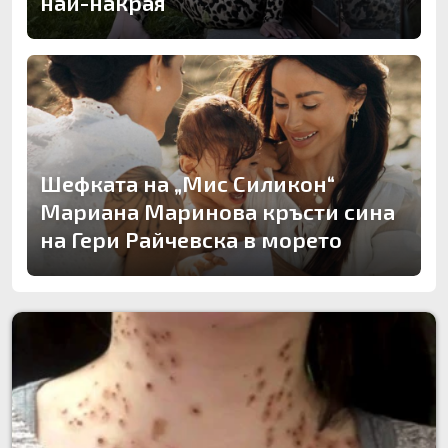
най-накрая
Шефката на „Мис Силикон“
Мариана Маринова кръсти сина
на Гери Райчевска в морето