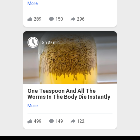
More
289
150
296
6 h 37 min
One Teaspoon And All The
Worms In The Body Die Instantly
More
499
149
122