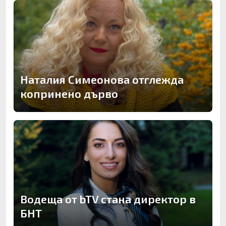
Наталия Симеонова отглежда
копринено дърво
Водеща от bTV стана директор в
БНТ