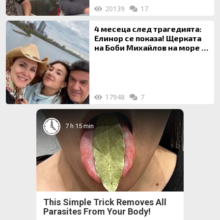
20139
17
4 месеца след трагедията:
Елинор се показа! Щерката
на Боби Михайлов на море с
майка си
17948
7
7 h 15 min
This Simple Trick Removes All
Parasites From Your Body!