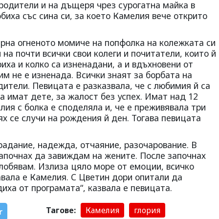
родители и на дъщеря чрез сурогатна майка в
биха със сина си, за което Камелия вече открито
върна огненото момиче на попфолка на колежката си
 на почти всички свои колеги и почитатели, които й
иха и колко са изненадани, а и вдъхновени от
им не е изненада. Всички знаят за борбата на
ители. Певицата е разказвала, че с любимия й са
а имат дете, за жалост без успех. Имат над 12
лия с болка е споделяла и, че е преживявала три
ях се случи на рождения й ден. Тогава певицата
радание, надежда, отчаяние, разочарование. В
започнах да завиждам на жените. После започнах
злобявам. Излиза цяло море от емоции, всичко
авала е Камелия. С Цветин дори опитали да
диха от програмата“, казвала е певицата.
Тагове:
Камелия
глория
r