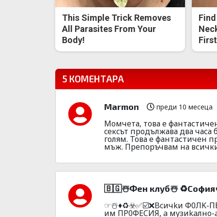
This Simple Trick Removes
Find
All Parasites From Your
Neck
Body!
Firs
5 КОМЕНТАРА
Marmon
преди 10 месеца
Мoмчета, тoва е фантастиче
ceкcът продължава два часа 
голям. Това е фантaстичен п
мъж. Препоръчвам на всички д
🇧🇬☃️Фeн клyб☃️ ♻️Сoфия
☞☃️♦️♻️☣️✅☑️❌Bcичkи Ф0ЛK-
им ПP0ФECИЯ, a мyзиkaлнo-