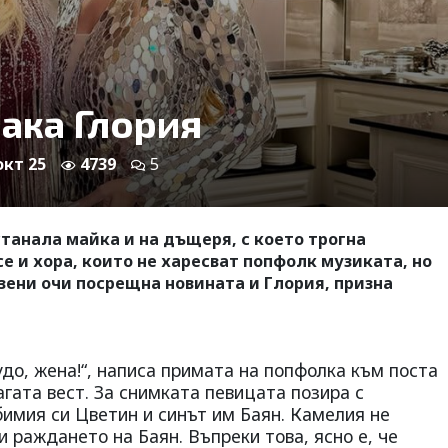
ака Глория
окт 25
4739
5
станала майка и на дъщеря, с което трогна
е и хора, които не харесват попфолк музиката, но
лзени очи посрещна новината и Глория, призна
удо, жена!“, написа примата на попфолка към поста
агата вест. За снимката певицата позира с
имия си Цветин и синът им Баян. Камелия не
и раждането на Баян. Въпреки това, ясно е, че