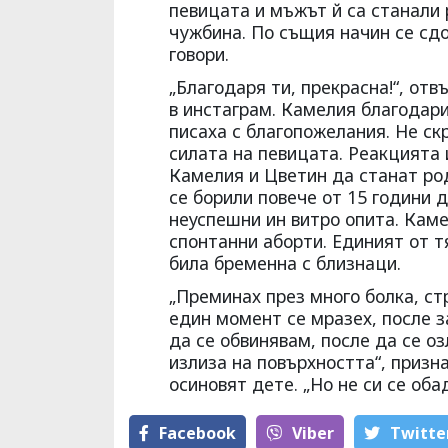
певицата и мъжът й са станали 
чужбина. По същия начин се сдо
говори.
„Благодаря ти, прекрасна!“, от
в инстаграм. Камелия благодари
писаха с благопожелания. Не скр
силата на певицата. Реакцията 
Камелия и Цветин да станат род
се борили повече от 15 години д
неуспешни ин витро опита. Каме
спонтанни аборти. Единият от т
била бременна с близнаци.
„Преминах през много болка, ст
един момент се мразех, после 
да се обвинявам, после да се о
излиза на повърхността“, призн
осиновят дете. „Но не си се оба
Facebook
Viber
Тwitte