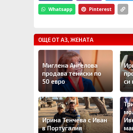
Whatsapp
Pinterest
ОЩЕ ОТ АЗ, ЖЕНАТА
Миглена Ангелова
Ир
продава тениски по
пр
50 евро
си
Тр
мо
Ирина Тенчева с Иван
Ив
в Португалия
ма