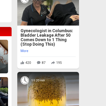
Gynecologist in Columbus:
Bladder Leakage After 50
Comes Down to 1 Thing
(Stop Doing This)
More
420
87
195
5 h 20 min