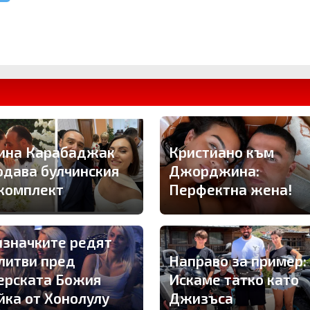
ина Карабаджак
Кристиано към
одава булчинския
Джорджина:
 комплект
Перфектна жена!
изначките редят
литви пред
Направо за пример:
ерската Божия
Искаме татко като
йка от Хонолулу
Джизъса