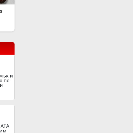
s
амък и
о по-
ки
HATA
 им