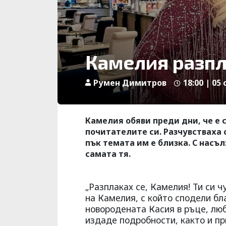
Камелия разпл
Румен Димитров
18:00 | 05 
Камелия обяви преди дни, че е 
почитателите си. Разчувстваха с
пък темата им е близка. С насъ
самата тя.
„Разплаках се, Камелия! Ти си ч
на Камелия, с който сподели бл
новородената Касия в ръце, люб
издаде подробности, както и пр