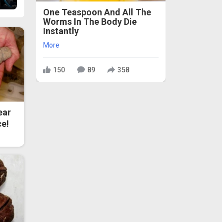
One Teaspoon And All The
Worms In The Body Die
Instantly
More
150
89
358
ear
ce!