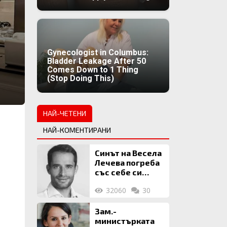
Gynecologist in Columbus:
Bladder Leakage After 50
Comes Down to 1 Thing
(Stop Doing This)
НАЙ-ЧЕТЕНИ
НАЙ-КОМЕНТИРАНИ
Синът на Весела
Лечева погреба
със себе си
биткойни за 2
32060
30
млн. евро
Зам.-
министърката