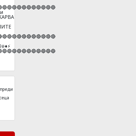
🔵🔵🔵🔵🔵🔵🔵🔵🔵🔵🔵
ли
3KAPBA
AЛИTE
🔴🔴🔴🔴🔴🔴🔴🔴🔴🔴🔴
️♦️⚡
🔵🔵🔵🔵🔵🔵🔵🔵🔵🔵🔵
преди
сеца