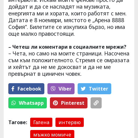
дойдат и да се насладят на музиката,
енергията ми и хората, които работят с мен.
Датата е 8 ноември, мястото е „Арена 8888
София“. Билетите се изкупиха бързо, но има
още малко правостоящи.
– Четеш ли коментари в социалните мрежи?
– Чета, но само на моите страници. Насочена
съм към положителното. Стремя се омразата
и хейтът да не ме докосват и да не ме
превърнат в циничен човек.
Facebook
Viber
Тwitter
Whatsapp
Pinterest
Тагове:
Галена
интервю
мъжко момиче