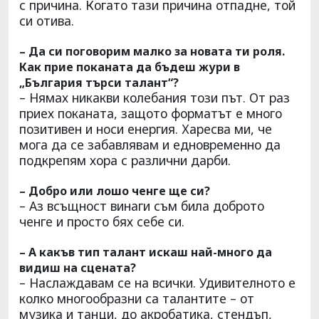
с причина. Когато тази причина отпадне, той
си отива.
– Да си поговорим малко за новата ти роля.
Как прие поканата да бъдеш жури в
„България търси талант“?
– Нямах никакви колебания този път. От раз
приех поканата, защото форматът е много
позитивен и носи енергия. Харесва ми, че
мога да се забавлявам и едновременно да
подкрепям хора с различни дарби.
– Добро или лошо ченге ще си?
– Аз всъщност винаги съм била доброто
ченге и просто бях себе си.
– А какъв тип талант искаш най-много да
видиш на сцената?
– Наслаждавам се на всички. Удивителното е
колко многообразни са талантите – от
музика и танци, до акробатика, стендъп,