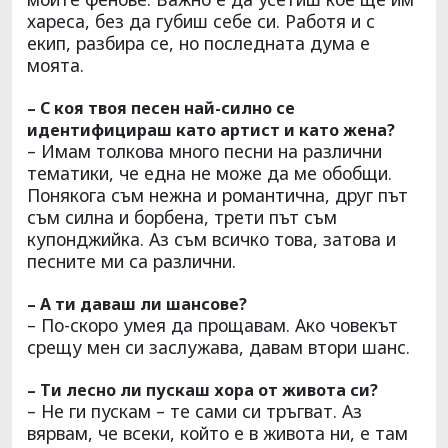
хареса, без да губиш себе си. Работя и с
екип, разбира се, но последната дума е
моята.
– С коя твоя песен най-силно се
идентифицираш като артист и като жена?
– Имам толкова много песни на различни
тематики, че една не може да ме обобщи.
Понякога съм нежна и романтична, друг път
съм силна и борбена, трети път съм
купонджийка. Аз съм всичко това, затова и
песните ми са различни.
– А ти даваш ли шансове?
– По-скоро умея да прощавам. Ако човекът
срещу мен си заслужава, давам втори шанс.
– Ти лесно ли пускаш хора от живота си?
– Не ги пускам – те сами си тръгват. Аз
вярвам, че всеки, който е в живота ни, е там