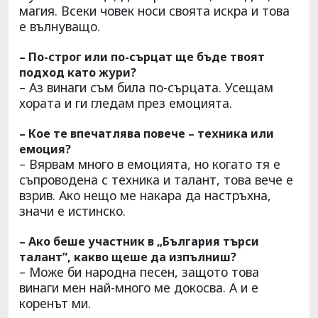
магия. Всеки човек носи своята искра и това
е вълнуващо.
– По-строг или по-сърцат ще бъде твоят
подход като жури?
– Аз винаги съм била по-сърцата. Усещам
хората и ги гледам през емоцията.
– Кое те впечатлява повече – техника или
емоция?
– Вярвам много в емоцията, но когато тя е
съпроводена с техника и талант, това вече е
взрив. Ако нещо ме накара да настръхна,
значи е истинско.
– Ако беше участник в „България търси
талант”, какво щеше да изпълниш?
– Може би народна песен, защото това
винаги мен най-много ме докосва. А и е
коренът ми.