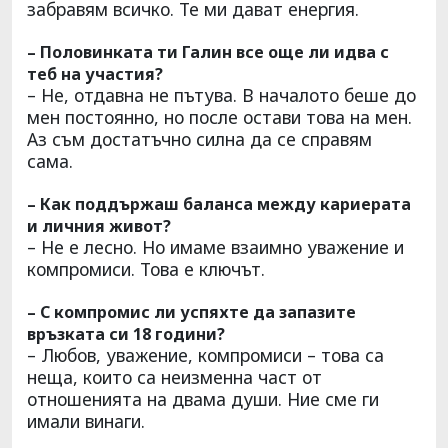
забравям всичко. Те ми дават енергия.
– Половинката ти Галин все още ли идва с
теб на участия?
– Не, отдавна не пътува. В началото беше до
мен постоянно, но после остави това на мен.
Аз съм достатъчно силна да се справям
сама.
– Как поддържаш баланса между кариерата
и личния живот?
– Не е лесно. Но имаме взаимно уважение и
компромиси. Това е ключът.
– С компромис ли успяхте да запазите
връзката си 18 години?
– Любов, уважение, компромиси – това са
неща, които са неизменна част от
отношенията на двама души. Ние сме ги
имали винаги.