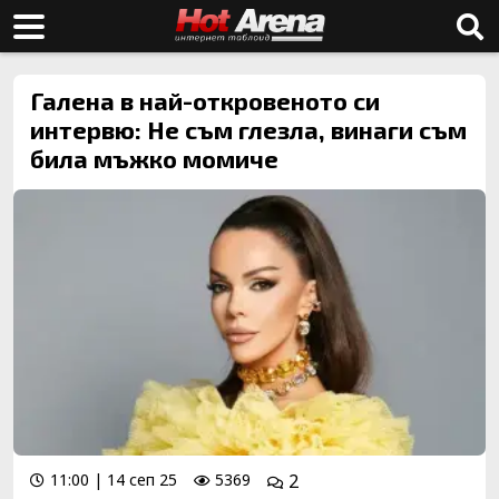
Галена в най-откровеното си
интервю: Не съм глезла, винаги съм
била мъжко момиче
11:00 | 14 сеп 25
5369
2