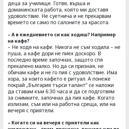
деца за училище. Готвя, върша и
домакинската работа, която ми доставя
удоволствие. Не суетнича и не прекарвам
времето си само по салоните за красота.
– А в ежедневието си как ходиш? Например
на кафе?
– Не ходя на кафе. Никога не съм ходила – не
пуша, а кафе дори не пиех доскоро. В
последно време започнах, защото спя
прекалено малко. Но да си призная, не
обичам кафе и не го пия с удоволствие. Има
хора, за които кафето е ритуал. А понеже
покрай „България търси талант“ се наложи
да ставам към 6:30 часа и да се подготвям
за снимките, започнах да пия кафе. Когато
излизам, съм или на работна среща, или на
вечеря с приятели.
– Когато си на вечеря с приятели как
изглеждаш – грим, прическа, токчета или по-