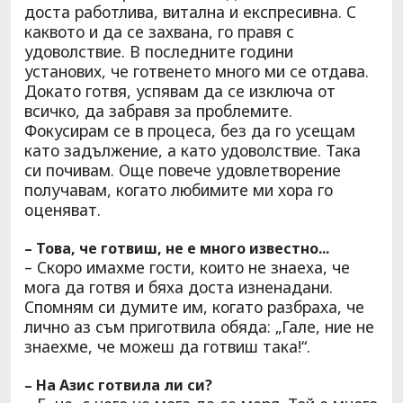
доста работлива, витална и експресивна. С
каквото и да се захвана, го правя с
удоволствие. В последните години
установих, че готвенето много ми се отдава.
Докато готвя, успявам да се изключа от
всичко, да забравя за проблемите.
Фокусирам се в процеса, без да го усещам
като задължение, а като удоволствие. Така
си почивам. Още повече удовлетворение
получавам, когато любимите ми хора го
оценяват.
– Това, че готвиш, не е много известно...
– Скоро имахме гости, които не знаеха, че
мога да готвя и бяха доста изненадани.
Спомням си думите им, когато разбраха, че
лично аз съм приготвила обяда: „Гале, ние не
знаехме, че можеш да готвиш така!“.
– На Азис готвила ли си?