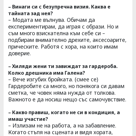
– Винаги си с безупречна визия. Каква е
тайната зад нея?
– Модата ме вълнува. Обичам да
експериментирам, да играя с образи. Но и
съм много взискателна към себе си –
подбирам внимателно дрехите, аксесоарите,
прическите. Работя с хора, на които имам
доверие.
– Хиляди жени ти завиждат за гардероба.
Колко дрешника има Галена?
– Вече изгубих бройката. (смее се)
Гардеробите са много, но понякога си давам
сметка, че човек няма нужда от толкова.
Важното е да носиш нещо със самочувствие.
– Какво правиш, когато не си в кондиция, а
имаш участие?
– Излизам не на работа, а на забавление.
Когато стъпя на сцената и видя хората,