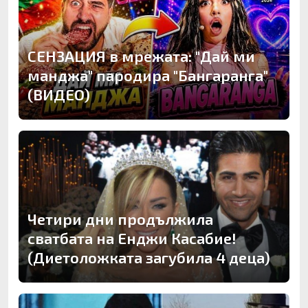
СЕНЗАЦИЯ в мрежата: "Дай ми
манджа" пародира "Бангаранга"
(ВИДЕО)
Четири дни продължила
сватбата на Енджи Касабие!
(Диетоложката загубила 4 деца)