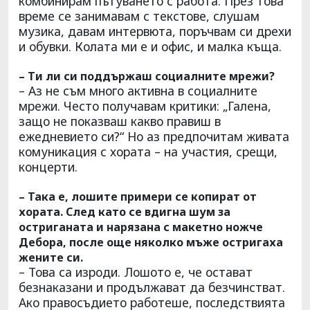
комбинирам пътуването с работа. През това
време се занимавам с текстове, слушам
музика, давам интервюта, поръчвам си дрехи
и обувки. Колата ми е и офис, и малка къща.
– Ти ли си поддържаш социалните мрежи?
– Аз не съм много активна в социалните
мрежи. Често получавам критики: „Галена,
защо не показваш какво правиш в
ежедневието си?“ Но аз предпочитам живата
комуникация с хората – на участия, срещи,
концерти.
– Така е, лошите примери се копират от
хората. След като се вдигна шум за
остриганата и нарязана с макетно ножче
Дебора, после още няколко мъже остригаха
жените си.
– Това са изроди. Лошото е, че остават
безнаказани и продължават да безчинстват.
Ако правосъдието работеше, последствията