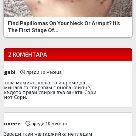
Find Papillomas On Your Neck Or Armpit? It's
The First Stage Of...
2 КОМЕНТАРА
gabi
преди 10 месеца
това момиче, колкото и време да
минава го свързвам с онова клипче,
където прави свирка във ваната. Сори
нот Сори.
олеее
преди 10 месеца
Заради тази чалгаджийка не гледам