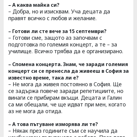
– А каква майка си?
– Добра, но и изисквам. Уча децата да
правят всичко с любов и желание.
– Готови ли сте вече за 15 септември?
– Готови сме, защото аз започвам с
подготовка по големия концерт, а те – за
училище. Всичко трябва да е организирано.
– Спомена концерта. Знам, че заради големия
концерт си се пренесла да живееш в София за
известно време, така ли е?
– Не мога да живея постоянно в София. Ще
се задържа повече заради репетициите, но
винаги се прибирам вкъщи. Децата и Галин
са ми обещали, че ще идват при мен, когато
аз не мога да отида.
– А това пътуване изморява ли те?
– Някак през годините съм се научила да