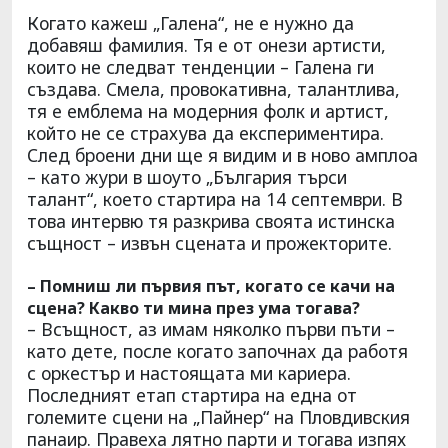
Когато кажеш „Галена“, не е нужно да
добавяш фамилия. Тя е от онези артисти,
които не следват тенденции – Галена ги
създава. Смела, провокативна, талантлива,
тя е емблема на модерния фолк и артист,
който не се страхува да експериментира.
След броени дни ще я видим и в ново амплоа
– като жури в шоуто „България търси
талант“, което стартира на 14 септември. В
това интервю тя разкрива своята истинска
същност – извън сцената и прожекторите.
– Помниш ли първия път, когато се качи на
сцена? Какво ти мина през ума тогава?
– Всъщност, аз имам няколко първи пъти –
като дете, после когато започнах да работя
с оркестър и настоящата ми кариера.
Последният етап стартира на една от
големите сцени на „Пайнер“ на Пловдивския
панаир. Правеха лятно парти и тогава изпях