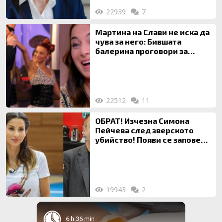
22939
7
Мартина на Слави не иска да
чува за него: Бившата
балерина проговори за
живота си с Дългия
22512
11
ОБРАТ! Изчезна Симона
Пейчева след зверското
убийство! Появи се заповед
за локализирането й
19943
2
6 h 36 min