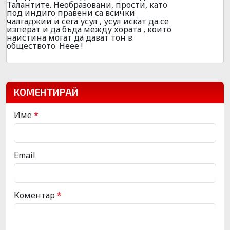
Талантите. Необразовани, прости, като
под индиго правени са всички
чалгаджии и сега усул , усул искат да се
изперат и да бъда между хората , които
наистина могат да дават тон в
обществото. Неее !
КОМЕНТИРАЙ
Име
*
Email
Коментар
*