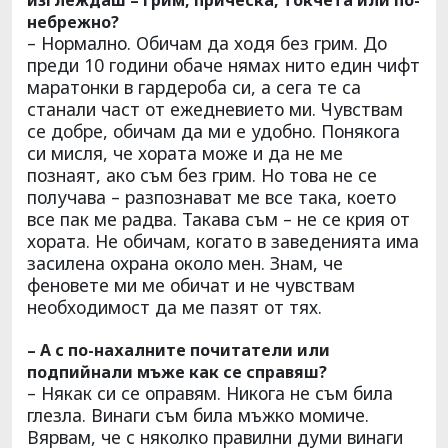
небрежно?
– Нормално. Обичам да ходя без грим. До
преди 10 години обаче нямах нито един чифт
маратонки в гардероба си, а сега те са
станали част от ежедневието ми. Чувствам
се добре, обичам да ми е удобно. Понякога
си мисля, че хората може и да не ме
познаят, ако съм без грим. Но това не се
получава – разпознават ме все така, което
все пак ме радва. Такава съм – не се крия от
хората. Не обичам, когато в заведенията има
засилена охрана около мен. Знам, че
феновете ми ме обичат и не чувствам
необходимост да ме пазят от тях.
– А с по-нахалните почитатели или
подпийнали мъже как се справяш?
– Някак си се оправям. Никога не съм била
глезла. Винаги съм била мъжко момиче.
Вярвам, че с няколко правилни думи винаги