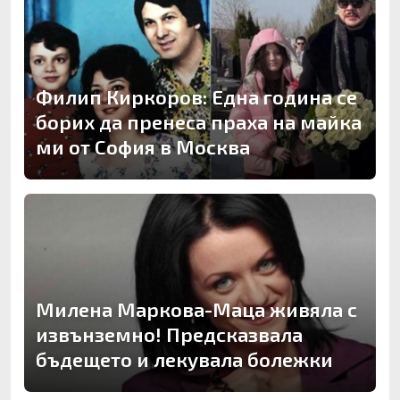
Филип Киркоров: Една година се
борих да пренеса праха на майка
ми от София в Москва
Милена Маркова-Маца живяла с
извънземно! Предсказвала
бъдещето и лекувала болежки