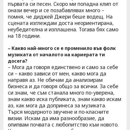
първата си песен. Скоро ми попадна клип от
онази вечер и се позабавлявах много –
помня, че диджей Джери беше водещ. На
сцената изглеждам доста неориентирана,
неубедителна и изплашена. Тогава бях само
на 18 години.
– Какво най-много се е променило във фолк
музиката от началото на кариерата ти
досега?
– Мога да говоря единствено и само за себе
си – какво зависи от мен, какво мога да
направя аз. Не обичам да анализирам
бизнеса и да говоря общо за всички. За себе
си знам, че съм станала много по-уверена,
знам какво иска публиката, знам какво искам
аз, как мога да допринеса за музиката.
Търся модерното звучене и по-класните
визии. Искам да има разнообразие, да
опипвам почвата с любопитство към новото.