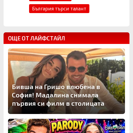
България търси талант
ОЩЕ ОТ ЛАЙФСТАЙЛ
Бивша на Гришо влюбена в
София! Мадалина снимала
първия си филм в столицата