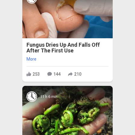
Fungus Dries Up And Falls Off
After The First Use
More
253
144
210
11 h 6 min