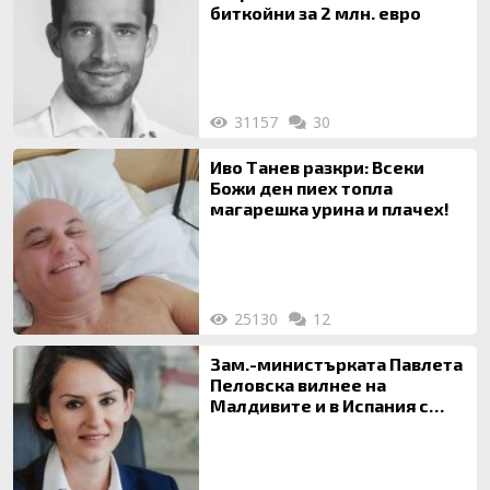
биткойни за 2 млн. евро
31157
30
Иво Танев разкри: Всеки
Божи ден пиех топла
магарешка урина и плачех!
25130
12
Зам.-министърката Павлета
Пеловска вилнее на
Малдивите и в Испания с
богата любовница – брокер
на недвижими имоти