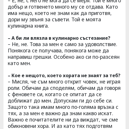
– Е, не, с него не мога да се меря. Той е много
добър и готвенето много му се отдава. Като
има нещо, което не знам как да приготвя,
дори му звъня за съвети. Той е моята
кулинарна книга.
– А би ли влязла в кулинарно състезание?
– Не, не. Това за мен е само за удоволствие.
Понякога се получава, понякога може да
направиш грешки. Особено ако си по-разсеян
като мен.
– Кое е нещото, което хората не знаят за теб?
– Мисля, че съм много открит човек, не играя
роли. Обичам да споделям, обичам да говоря
с феновете си, когато се опитат да се
доближат до мен. Допускам ги до себе си.
Защото така имам много по-голяма връзка с
тях, а за мен е важно да знам какво искат.
Важно е почитателите ни да виждат, че сме
обикновени хора. И аз като тях подготвям