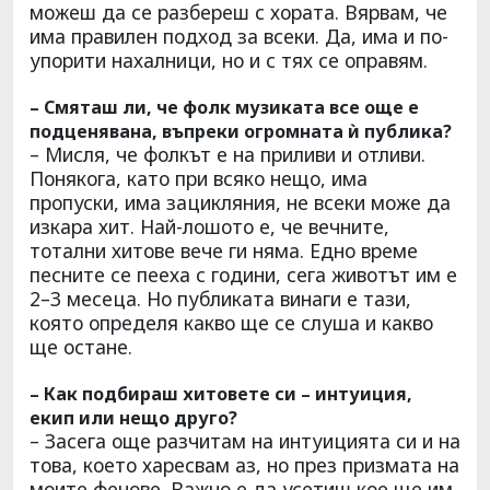
можеш да се разбереш с хората. Вярвам, че
има правилен подход за всеки. Да, има и по-
упорити нахалници, но и с тях се оправям.
– Смяташ ли, че фолк музиката все още е
подценявана, въпреки огромната ѝ публика?
– Мисля, че фолкът е на приливи и отливи.
Понякога, като при всяко нещо, има
пропуски, има зацикляния, не всеки може да
изкара хит. Най-лошото е, че вечните,
тотални хитове вече ги няма. Едно време
песните се пееха с години, сега животът им е
2–3 месеца. Но публиката винаги е тази,
която определя какво ще се слуша и какво
ще остане.
– Как подбираш хитовете си – интуиция,
екип или нещо друго?
– Засега още разчитам на интуицията си и на
това, което харесвам аз, но през призмата на
моите фенове. Важно е да усетиш кое ще им