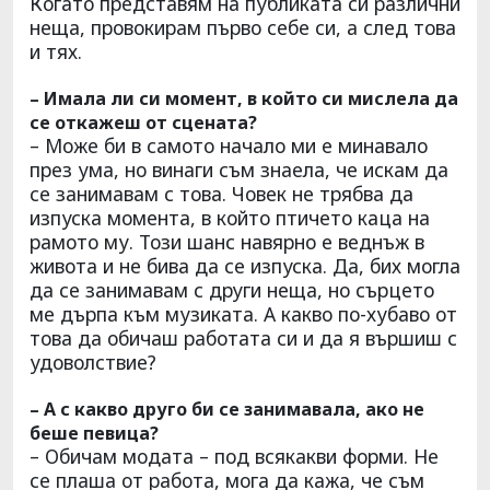
Когато представям на публиката си различни
неща, провокирам първо себе си, а след това
и тях.
– Имала ли си момент, в който си мислела да
се откажеш от сцената?
– Може би в самото начало ми е минавало
през ума, но винаги съм знаела, че искам да
се занимавам с това. Човек не трябва да
изпуска момента, в който птичето каца на
рамото му. Този шанс навярно е веднъж в
живота и не бива да се изпуска. Да, бих могла
да се занимавам с други неща, но сърцето
ме дърпа към музиката. А какво по-хубаво от
това да обичаш работата си и да я вършиш с
удоволствие?
– А с какво друго би се занимавала, ако не
беше певица?
– Обичам модата – под всякакви форми. Не
се плаша от работа, мога да кажа, че съм