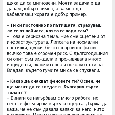
щяха да са мигновени. Моята задача е да
давам добър пример, а за мен да
забавляваш хората е добър пример.
– Ти си постоянно по пътищата, страхуваш
ли се от войната, която се води там?
– Това е сериозна тема. Ние сме ощетени от
инфраструктурата. Липсата на нормални
настилки, дупки, безотговорни шофьори –
всичко това е огромен риск. С дългогодишния
си опит съм виждала и преживявала много
инциденти, включително и няколко пъти на
Владая, където гумите ми са се спуквали.
– Какво да очакват феновете ти? Освен, че
ще могат да те гледат в „България търси
талант”?
– Винаги се нагърбвам с много работа, но
сега се фокусирам върху концерта. Държа да
кажа, че не съм давала заявки за него, нито
интервюта. Искам моите фенове просто да