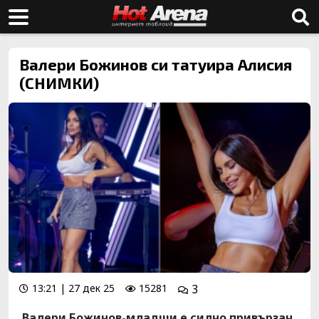
Валери Божинов си татуира Алисия
(СНИМКИ)
13:21 | 27 дек 25
15281
3
Валери Божинов-младши е силно привързан