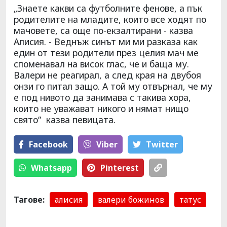
„Знаете какви са футболните фенове, а пък
родителите на младите, които все ходят по
мачовете, са още по-екзалтирани - казва
Алисия. - Веднъж синът ми ми разказа как
един от тези родители през целия мач ме
споменавал на висок глас, че и баща му.
Валери не реагирал, а след края на двубоя
онзи го питал защо. А той му отвърнал, че му
е под нивото да занимава с такива хора,
които не уважават никого и нямат нищо
свято“ казва певицата.
Facebook
Viber
Тwitter
Whatsapp
Pinterest
Тагове:
алисия
валери божинов
татус