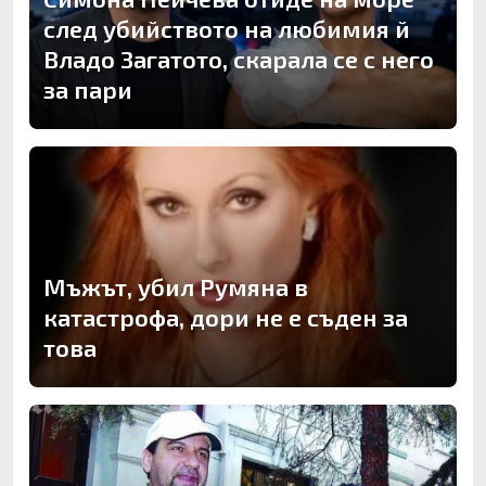
след убийството на любимия й
Владо Загатото, скарала се с него
за пари
Мъжът, убил Румяна в
катастрофа, дори не е съден за
това