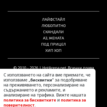
ЛАЙФСТАЙЛ
ЛЮБОПИТНО
СКАНДАЛИ
АЗ, ЖЕНАТА
ПОД ПРИЦЕЛ
ХИП ХОП
© 2010 - 2026 | HotArena.net. Всички права
запазени.
С използването на сайта вие приемате, че
използваме „
" за подобряване
бисквитки
на преживяването, персонализиране на
РЕКЛАМА
съдържанието и рекламите, и
КОНТАКТИ
анализиране на трафика. Вижте нашата
и
политика за бисквитките
политика за
ОБЩИ УСЛОВИЯ
.
поверителност
ПОЛИТИКА ЗА ПОВЕРИТЕЛНОСТ