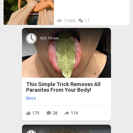
17388
11
10 h 19 min
This Simple Trick Removes All
Parasites From Your Body!
More
179
28
114