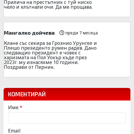
Прилича на престъпник с туй ниско
чело и хлътнали очи. Да ме прощава.
Мангалко дойчева
преди 7 месеца
Клане със секира за Грознио Урунгел и
Плешо президенто румен радев. Дано
следващио президент е човек с
харизмата на Пол Уокър къде през
2023г. му изнасяхме 10 години.
Поздрави от Перник.
КОМЕНТИРАЙ
Име
*
Email