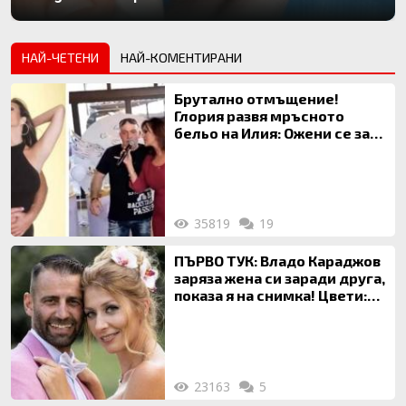
НАЙ-ЧЕТЕНИ
НАЙ-КОМЕНТИРАНИ
Брутално отмъщение!
Глория развя мръсното
бельо на Илия: Ожени се за
120 кг жена, заряза Симона,
за да гледа чуждо дете!
35819
19
ПЪРВО ТУК: Владо Караджов
заряза жена си заради друга,
показа я на снимка! Цвети:
Ти си фалшив герой!
23163
5