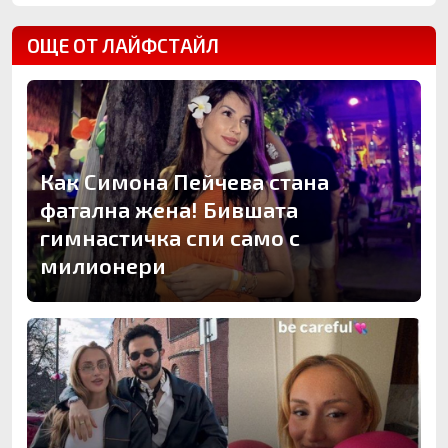
ОЩЕ ОТ ЛАЙФСТАЙЛ
Как Симона Пейчева стана
фатална жена! Бившата
гимнастичка спи само с
милионери