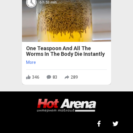
6 h 53 min
One Teaspoon And All The
Worms In The Body Die Instantly
More
346
83
289