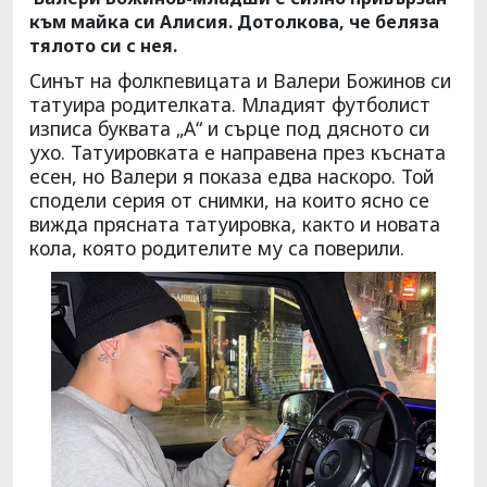
към майка си Алисия. Дотолкова, че беляза
тялото си с нея.
Синът на фолкпевицата и Валери Божинов си
татуира родителката. Младият футболист
изписа буквата „А“ и сърце под дясното си
ухо. Татуировката е направена през късната
есен, но Валери я показа едва наскоро. Той
сподели серия от снимки, на които ясно се
вижда прясната татуировка, както и новата
кола, която родителите му са поверили.