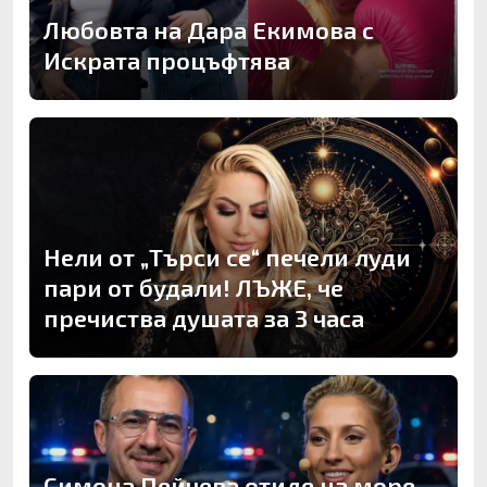
Любовта на Дара Екимова с
Искрата процъфтява
Нели от „Търси се“ печели луди
пари от будали! ЛЪЖЕ, че
пречиства душата за 3 часа
Симона Пейчева отиде на море