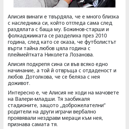
Алисия винаги е твърдяла, че е много близка
с наследника си, който отгледа сама след
раздялата с баща му. Божинов-старши и
фолкаджииката се разделиха през 2010
година, след като се оказа, че футболистът
върти тайна любов цяла година с
плеймейтката Николета Лозанова.
Алисия подкрепя сина си във всяко едно
начинание, а той й отвръща с отдаденост и
любов. Дотолкова, че се беляза с нея
доживот.
Интересно е, че Алисия не ходи на мачовете
на Валери-младши. Тя заобикаля
стадионите, защото „доброжелателни“
родители на други играчи вербално
проявявали нездрави мераци към нея,
признава самата тя.