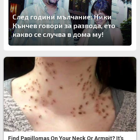
След години мълчание: Ники
Кънчев говори за развода, ето
какво се случва в дома му!
Find Papillomas On Your Neck Or Armpit? It's