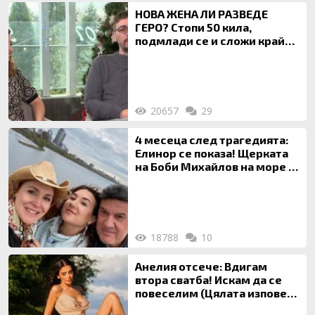
НОВА ЖЕНА ЛИ РАЗВЕДЕ
ГЕРО? Стопи 50 кила,
подмлади се и сложи край
на 20-годишен брак
20657
29
4 месеца след трагедията:
Елинор се показа! Щерката
на Боби Михайлов на море с
майка си
18788
10
Анелия отсече: Вдигам
втора сватба! Искам да се
повеселим (Цялата изповед
ТУК)