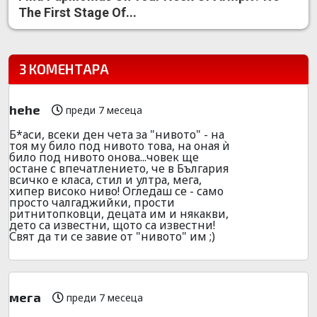
The First Stage Of...
3 КОМЕНТАРА
hehe
преди 7 месеца
Б*аси, всеки ден чета за "нивото" - на
тоя му било под нивото това, на оная ѝ
било под нивото онова...човек ще
остане с впечатлението, че в България
всичко е класа, стил и ултра, мега,
хипер високо ниво! Огледаш се - само
просто чалгаджийки, прости
ритнитопковци, децата им и някакви,
дето са известни, щото са известни!
Свят да ти се завие от "нивото" им ;)
мега
преди 7 месеца