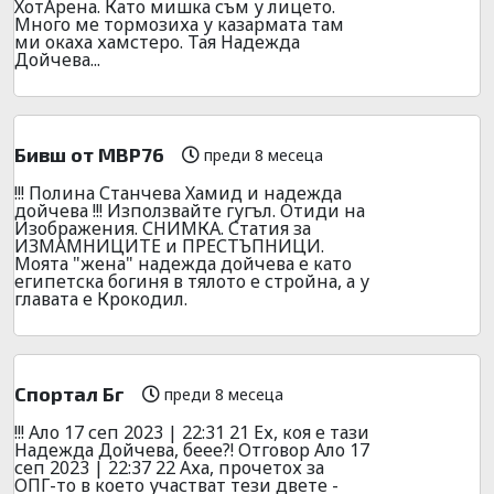
ХотАрена. Като мишка съм у лицето.
Много ме тормозиха у казармата там
ми окаха хамстеро. Тая Надежда
Дойчева...
Бивш от МВР76
преди 8 месеца
!!! Полина Станчева Хамид и надежда
дойчева !!! Използвайте гугъл. Отиди на
Изображения. СНИМКА. Статия за
ИЗМАМНИЦИТЕ и ПРЕСТЪПНИЦИ.
Моята "жена" надежда дойчева е като
египетска богиня в тялото е стройна, а у
главата е Крокодил.
Спортал Бг
преди 8 месеца
!!! Ало 17 сеп 2023 | 22:31 21 Ех, коя е тази
Надежда Дойчева, беее?! Отговор Ало 17
сеп 2023 | 22:37 22 Аха, прочетох за
ОПГ-то в което участват тези двете -