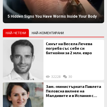
5 Hidden Signs You Have Worms Inside Your Body
НАЙ-ЧЕТЕНИ
НАЙ-КОМЕНТИРАНИ
Синът на Весела Лечева
погреба със себе си
биткойни за 2 млн. евро
32228
30
Зам.-министърката Павлета
Пеловска вилнее на
Малдивите и в Испания с
богата любовница – брокер
на недвижими имоти