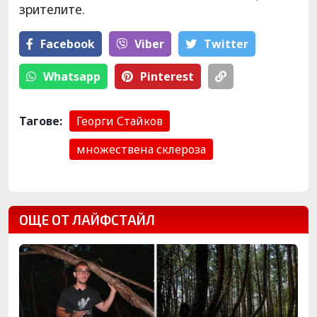
зрителите.
Facebook
Viber
Тwitter
Whatsapp
Pinterest
Тагове:
Георги Стайков
множествена склероза
ОЩЕ ОТ ЛАЙФСТАЙЛ