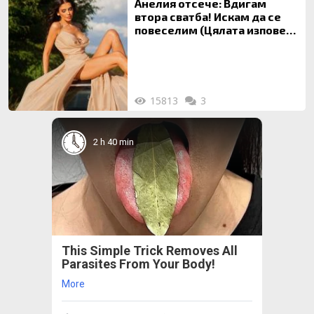
Анелия отсече: Вдигам
втора сватба! Искам да се
повеселим (Цялата изповед
ТУК)
15813
3
2 h 40 min
This Simple Trick Removes All
Parasites From Your Body!
More