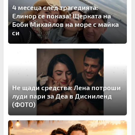
4 месеца след трагедията:
Елинор се показа! Щерката на
Боби Михайлов на море с майка
си
Не щади средства: Лена потроши
луди пари за Деа в Дисниленд
(ФОТО)