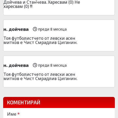
Дойчева и Станчева. Харесвам (0) Не
харесвам (0) !!!
н. дойчева
преди 8 месеца
Тоя футболистчето от левски асен
митков е Чист Смрадлив Циганин.
н. дойчева
преди 8 месеца
Тоя футболистчето от левски асен
митков е Чист Смрадлив Циганин.
КОМЕНТИРАЙ
Име
*