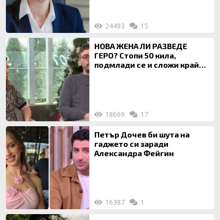
24493
15
НОВА ЖЕНА ЛИ РАЗВЕДЕ
ГЕРО? Стопи 50 кила,
подмлади се и сложи край
на 20-годишен брак
18669
17
Петър Дочев би шута на
гаджето си заради
Александра Фейгин
16387
1