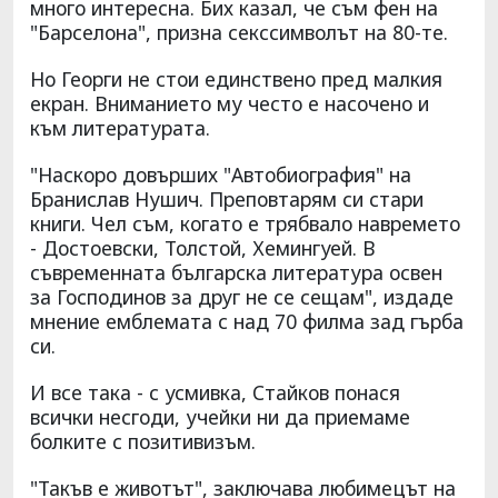
много интересна. Бих казал, че съм фен на
"Барселона", призна секссимволът на 80-те.
Но Георги не стои единствено пред малкия
екран. Вниманието му често е насочено и
към литературата.
"Наскоро довърших "Автобиография" на
Бранислав Нушич. Преповтарям си стари
книги. Чел съм, когато е трябвало навремето
- Достоевски, Толстой, Хемингуей. В
съвременната българска литература освен
за Господинов за друг не се сещам", издаде
мнение емблемата с над 70 филма зад гърба
си.
И все така - с усмивка, Стайков понася
всички несгоди, учейки ни да приемаме
болките с позитивизъм.
"Такъв е животът", заключава любимецът на