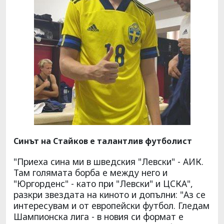
Синът на Стайков е талантлив футболист
"Приеха сина ми в шведския "Левски" - АИК.
Там голямата борба е между него и
"Юргорденс" - като при "Левски" и ЦСКА",
разкри звездата на киното и допълни: "Аз се
интересувам и от европейски футбол. Гледам
Шампионска лига - в новия си формат е