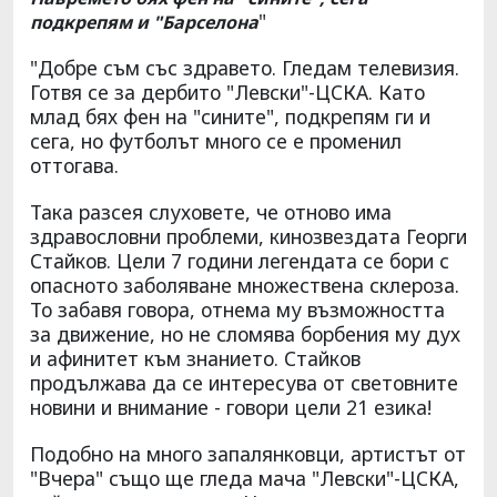
"
подкрепям и "Барселона
"Добре съм със здравето. Гледам телевизия.
Готвя се за дербито "Левски"-ЦСКА. Като
млад бях фен на "сините", подкрепям ги и
сега, но футболът много се е променил
оттогава.
Така разсея слуховете, че отново има
здравословни проблеми, кинозвездата Георги
Стайков. Цели 7 години легендата се бори с
опасното заболяване множествена склероза.
То забавя говора, отнема му възможността
за движение, но не сломява борбения му дух
и афинитет към знанието. Стайков
продължава да се интересува от световните
новини и внимание - говори цели 21 езика!
Подобно на много запалянковци, артистът от
"Вчера" също ще гледа мача "Левски"-ЦСКА,