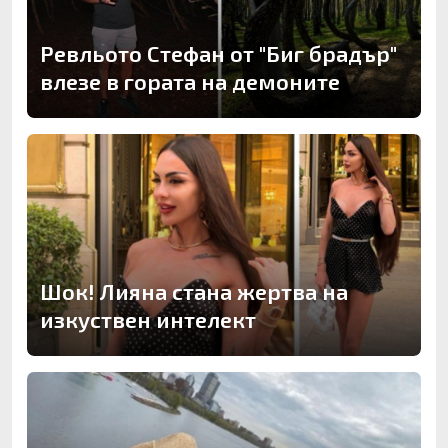
Ревльото Стефан от "Биг брадър"
влезе в гората на демоните
Шок! Лияна стана жертва на
изкуствен интелект