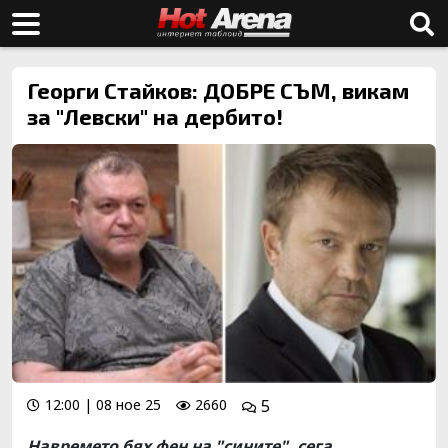
Георги Стайков: ДОБРЕ СЪМ, викам
за "Левски" на дербито!
12:00 | 08 ное 25
2660
5
Навремето бях фен на "сините", сега