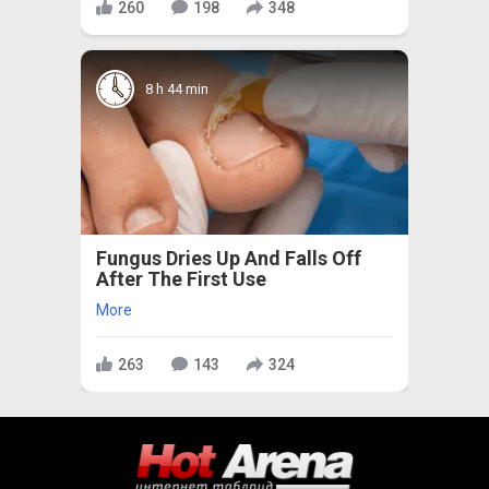
260
198
348
8 h 44 min
Fungus Dries Up And Falls Off
After The First Use
More
263
143
324