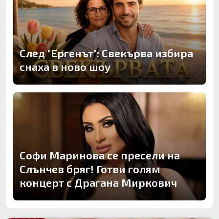
След "Ергенът": Свекърва избира
снаха в ново шоу
Софи Маринова се пресели на
Слънчев бряг! Готви голям
концерт с Драгана Миркович