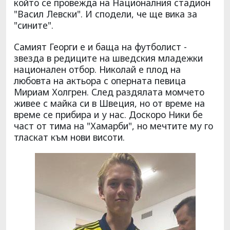
който се провежда на Националния стадион
"Васил Левски". И сподели, че ще вика за
"сините".
Самият Георги е и баща на футболист -
звезда в редиците на шведския младежки
национален отбор. Николай е плод на
любовта на актьора с оперната певица
Мириам Холгрен. След раздялата момчето
живее с майка си в Швеция, но от време на
време се прибира и у нас. Доскоро Ники бе
част от тима на "Хамарби", но мечтите му го
тласкат към нови висоти.