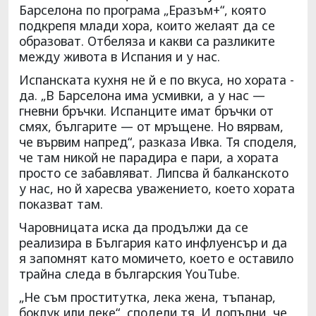
Барселона по програма „Еразъм+“, която
подкрепя млади хора, които желаят да се
образоват. Отбеляза и какви са разликите
между живота в Испания и у нас.
Испанската кухня не й е по вкуса, но хората -
да. „В Барселона има усмивки, а у нас —
гневни бръчки. Испанците имат бръчки от
смях, българите — от мръщене. Но вярвам,
че вървим напред“, разказа Ивка. Тя споделя,
че там никой не парадира е пари, а хората
просто се забавляват. Липсва й балканското
у нас, но й харесва уважението, което хората
показват там.
Чаровницата иска да продължи да се
реализира в България като инфлуенсър и да
я запомнят като момичето, което е оставило
трайна следа в българския YouTube.
„Не съм проститутка, лека жена, тъпанар,
боклук или леке“, сподели тя. И допълни, че