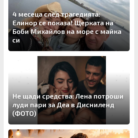
4 месеца след трагедията:
Елинор се показа! Щерката на
Боби Михайлов на море с майка
си
Не щади средства: Лена потроши
луди пари за Деа в Дисниленд
(ФОТО)