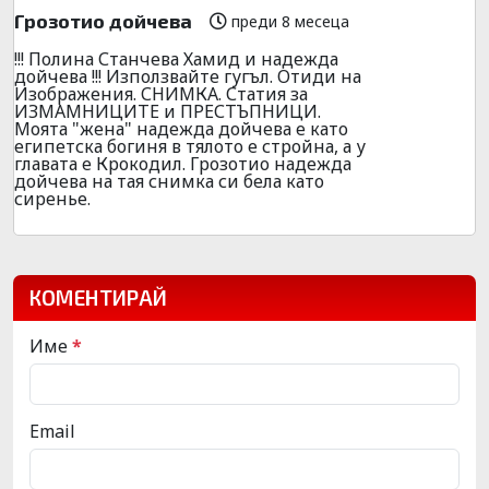
Грозотио дойчева
преди 8 месеца
!!! Полина Станчева Хамид и надежда
дойчева !!! Използвайте гугъл. Отиди на
Изображения. СНИМКА. Статия за
ИЗМАМНИЦИТЕ и ПРЕСТЪПНИЦИ.
Моята "жена" надежда дойчева е като
египетска богиня в тялото е стройна, а у
главата е Крокодил. Грозотио надежда
дойчева на тая снимка си бела като
сиренье.
КОМЕНТИРАЙ
Име
*
Email