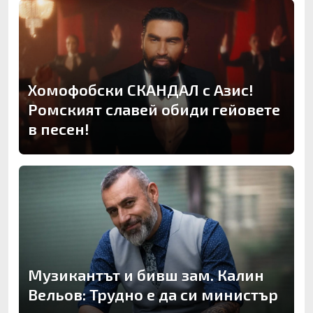
Хомофобски СКАНДАЛ с Азис!
Ромският славей обиди гейовете
в песен!
Музикантът и бивш зам. Калин
Вельов: Трудно е да си министър