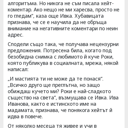
алгоритъма. Но никога не съм писала хейт-
коментар. Ако нещо не ми харесва, просто не
го гледам“, каза още Ивка. Хубавицата
признава, че се е научила да не обръща
внимание на негативните коментари по неин
адрес.
Сподели също така, че получава нецензурни
предложения. Потресена била, когато под
безобидна снимка с любимото й куче Роки,
която публикува в социалната, мрежа, някой
написал:
„И мастията ти не може да те понася“.
„Всичко друго ще преглътна, но защо
обиждаш кучето ми? Роки е най-сладкото
същество на света“, възмущава се Ивка. Ива
Иванова, както е истинското име на
мадамата, признава, че понякога хейтът й
идва в повече.
От няколко месеца тя живее и учи в