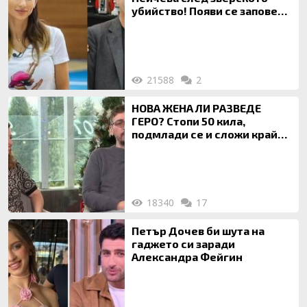
убийство! Появи се заповед
за локализирането й
21588
2
НОВА ЖЕНА ЛИ РАЗВЕДЕ
ГЕРО? Стопи 50 кила,
подмлади се и сложи край
на 20-годишен брак
18340
17
Петър Дочев би шута на
гаджето си заради
Александра Фейгин