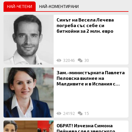
НАЙ-ЧЕТЕНИ
НАЙ-КОМЕНТИРАНИ
Синът на Весела Лечева
погреба със себе си
биткойни за 2 млн. евро
32046
30
Зам.-министърката Павлета
Пеловска вилнее на
Малдивите и в Испания с
богата любовница – брокер
на недвижими имоти
24192
15
ОБРАТ! Изчезна Симона
Пейчева след зверското