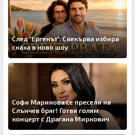
След "Ергенът": Свекърва избира
снаха в ново шоу
Софи Маринова се пресели на
Слънчев бряг! Готви голям
концерт с Драгана Миркович