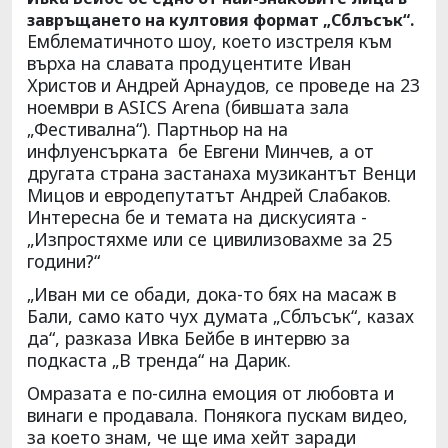
завръщането на култовия формат „Сблъсък“.
Емблематичното шоу, което изстреля към
върха на славата продуцентите Иван
Христов и Андрей Арнаудов, се проведе на 23
ноември в ASICS Arena (бившата зала
„Фестивална“). Партньор на на
инфлуенсърката бе Евгени Минчев, а от
другата страна застанаха музикантът Венци
Мицов и евродепутатът Андрей Слабаков.
Интересна бе и темата на дискусията -
„Изпростяхме или се цивилизовахме за 25
години?“
„Иван ми се обади, дока-то бях на масаж в
Бали, само като чух думата „Сблъсък“, казах
да“, разказа Ивка Бейбе в интервю за
подкаста „В тренда“ на Дарик.
Омразата е по-силна емоция от любовта и
винаги е продавала. Понякога пускам видео,
за което знам, че ще има хейт заради