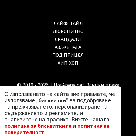
ЛАЙФСТАЙЛ
ЛЮБОПИТНО
СКАНДАЛИ
АЗ, ЖЕНАТА
ПОД ПРИЦЕЛ
ХИП ХОП
© 2010 - 2026 | HotArena.net. Всички права
запазени.
С използването на сайта вие приемате, че
използваме „
" за подобряване
бисквитки
на преживяването, персонализиране на
РЕКЛАМА
съдържанието и рекламите, и
КОНТАКТИ
анализиране на трафика. Вижте нашата
и
политика за бисквитките
политика за
ОБЩИ УСЛОВИЯ
.
поверителност
ПОЛИТИКА ЗА ПОВЕРИТЕЛНОСТ