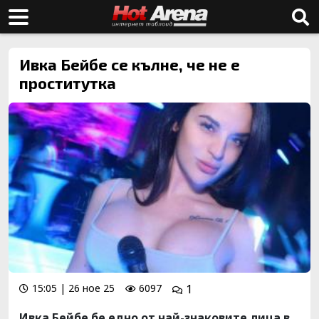
Ивка Бейбе се кълне, че не е
проститутка
15:05 | 26 ное 25
6097
1
Ивка Бейбе бе едно от най-знаковите лица в