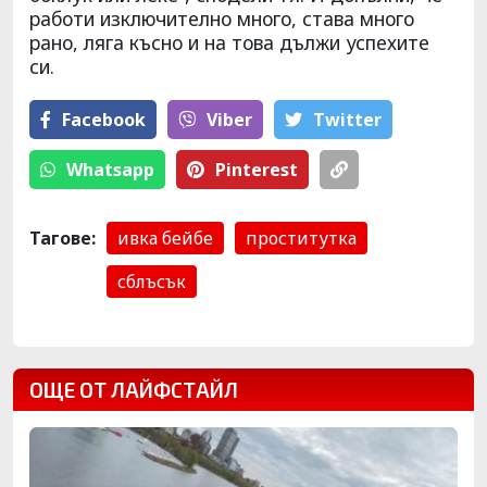
работи изключително много, става много
рано, ляга късно и на това дължи успехите
си.
Facebook
Viber
Тwitter
Whatsapp
Pinterest
Тагове:
ивка бейбе
проститутка
сблъсък
ОЩЕ ОТ ЛАЙФСТАЙЛ