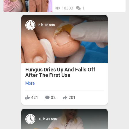
16303
1
6 h 15 min
Fungus Dries Up And Falls Off
After The First Use
More
421
32
201
10 h 43 min